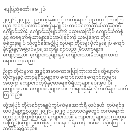
နေပြည်တော်၊ မေ ၂၆
၂၀၂၆-၂၀၂၇ ပညာသင်နှစ်တွင် တက်ရောက်ပညာသင်ကြားကြ
မည့် အရှေ့ပိုင်းတိုင်းစစ်ဌာနချုပ်မှ တပ်မတော်သားမိသားစုဝင်
ကျောင်းသား၊ ကျောင်းသူများအား ပထမအကြိမ် ကျောင်းဝတ်စုံ
နှင့် စာရေးကိရိယာများပေးအပ်ခြင်းကို ယမန်နေ့က တိုင်း
စစ်ဌာနချုပ် သံလွင်ခန်းမ၌ပြုလုပ်ရာ တိုင်းမှူး ဗိုလ်မှူးချုပ် ကျော်
နိုင်ဦးနှင့်အဖွဲ့ဝင်များ၊ အရာရှိ၊ စစ်သည်၊ မိသားစုများ၊
ကျောင်းသား၊ ကျောင်းသူများနှင့် ကျောင်းသားမိဘများ တက်
ရောက်ကြသည်။
ဦးစွာ တိုင်းမှူးက အဖွင့်အမှာစကားပြောကြားသည်။ ထို့နောက်
တိုင်းမှူးနှင့် တာဝန်ရှိသူများက ကျောင်းသား၊ ကျောင်းသူများ
အတွက် ကျောင်းဝတ်စုံနှင့်စာရေးကိရိယာများ ပေးအပ်ပြီး
ကျောင်းသား၊ ကျောင်းသူများအား ရင်းရင်းနှီးနှီးလိုက်လံနှုတ်ဆက်
ကြသည်။
ထို့အပြင် တိုင်းစစ်ဌာချုပ်ကွပ်ကဲမှုအောက်ရှိ တပ်နယ်၊ တပ်ရင်း၊
တပ်ဖွဲ့များ၌လည်း ၂၀၂၆-၂၀၂၇ ပညာသင်နှစ်တွင် တက်ရောက်
ပညာသင်ကြားကြမည့် ကျောင်းသား၊ ကျောင်းသူများအား (ပထမ
အကြိမ်)ကျောင်းဝတ်စုံနှင့် စာရေးကိရိယာများပေးအပ်ခဲ့ကြောင်း
သတင်းရရှိသည်။