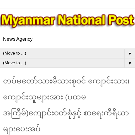
News Agency
▼
▼
တပ်မတော်သားမိသားစုဝင် ကျောင်းသား၊
ကျောင်းသူများအား (ပထမ
အကြိမ်)ကျောင်းဝတ်စုံနှင့် စာရေးကိရိယာ
များပေးအပ်