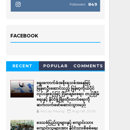
849
Followers
FACEBOOK
RECENT
POPULAR
COMMENTS
ရွေးကောက်ခံအစိုးရသစ်အနေဖြင့်
မြန်မာဦးဆောင်သည့် မြန်မာ့ကိုယ်ပိုင်
လုပ်ငန်းစဉ်ဖြင့် ငြိမ်းချမ်းရေး၊ တည်ငြိမ်
ရေးနှင့် နိုင်ငံဖွံ့ဖြိုးတိုးတက်ရေးကို
ဆက်လက်ဖော်ဆောင်သွားမည်
Ko Lay Naung
Aug 08, 2026
ဒေသခံပြည်သူများနှင့် ကျောင်းသား
ကျောင်းသူများအား နိုင်ငံသားစိစစ်ရေး