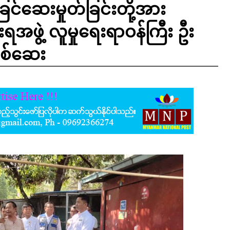
ြင်ဆေးမှုတ်ခြင်းတို့အား
ရအဖွဲ့ လူမှုရေးရာဝန်ကြီး ဦး
ုစစ်ဆေး