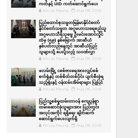
ကတ်နှင့် UID ကတ်ဆောင်ရွက်ပေး
Ko Lay Naung
Aug 08, 2026
ပြည်ထောင်စုသမ္မတမြန်မာနိုင်ငံတော်
နိုင်ငံတော်သမ္မတ အဂ္ဂမဟာသရေစည်သူ
အဂ္ဂမဟာသီရိသုဓမ္မ ဦးမင်းအောင်လှိုင်
ထံမှ (၅၉) နှစ်မြောက် အာဆီယံ
နှစ်ပတ်လည်နေ့တွင် အာဆီယံပြည်
သူများသို့ ပေးပို့သည့် သဝဏ်လွှာ
Ko Lay Naung
Aug 08, 2026
ဖလမ်းမြို့ ငစစ်ဗားရေအားလျှပ်စစ်
စက်ရုံနှင့် တစ်စိတ်တစ်ပိုင်း ပျက်စီးခဲ့ရ
သည့်ရုံးနှင့် ဝန်ထမ်းအိမ်ရာများ ပြုပြင်
Ko Lay Naung
Aug 08, 2026
ပြည်သူ့စစ်မှုထမ်းတာဝန် ကျေပွန်စွာ
ထမ်းဆောင်ခဲ့သူများအား ပြည်တွင်း
အလုပ်အကိုင် ရရှိရေး ချိတ်ဆက်
ဆောင်ရွက်ပေးလျက်ရှိ
Ko Lay Naung
Aug 08, 2026