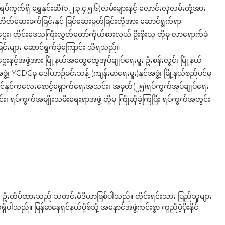
၂၅)ရပ်ကွက်ရှိ ရွှေနှင်းဆီ(၁,၂,၃,၄,၅,၆)လမ်းများနှင့် လောင်းလုံလမ်းတို့အား
ေးခက်ခြင်းနှင့် ခြင်ဆေးမှုတ်ခြင်းတို့အား ဆောင်ရွက်ရာ
်ဌေး၊ တိုင်းဒေသကြီးလွှတ်တော်ကိုယ်စားလှယ် ဦးစိုးယု တို့မှ လာရောက်ခဲ့
်းများ ဆောင်ရွက်ခဲ့ကြောင်း သိရသည်။
ေးနှင့်အဖွဲ့အား မြို့နယ်အထွေထွေအုပ်ချုပ်ရေးမှူး ဦးစန်းလွင်၊ မြို့နယ်
ဲ့၊ YCDCမှ ဒေါ်ယာဉ်မင်းသန့် (ကျန်းမာရေးမှူး)နှင့်အဖွဲ့၊ မြို့နယ်စည်ပင်မှ
့၊ မိခင်နှင့်ကလေးစောင့်ရှောက်ရေးအသင်း၊ အမှတ်(၂၅)ရပ်ကွက်အုပ်ချုပ်ရေး
င်း၊ ရပ်ကွက်အမျိုးသမီးရေးရာအဖွဲ့ တို့မှ ကြိုဆိုခဲ့ကြပြီး ရပ်ကွက်အတွင်း
ို ဦးထိပ်ထားသည့် သတင်းမီဒီယာဖြစ်ပါသည်။ တိုင်းရင်းသား ပြည်သူများ
်။ မြန်မာနေရှင်နယ်ပို့စ်သို့ အနှောင်အဖွဲ့ကင်းစွာ ကူညီပံ့ပိုးနိုင်