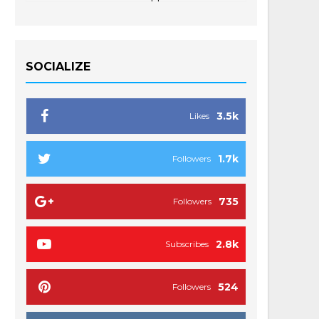
SOCIALIZE
3.5k
Likes
1.7k
Followers
735
Followers
2.8k
Subscribes
524
Followers