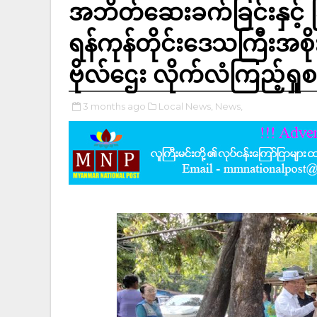
အဘိတ်ဆေးခက်ခြင်းနှင့် ခ
ရန်ကုန်တိုင်းဒေသကြီးအစိုး
ဗိုလ်ဌေး လိုက်လံကြည့်ရှ
3 months ago
Local News,
News,