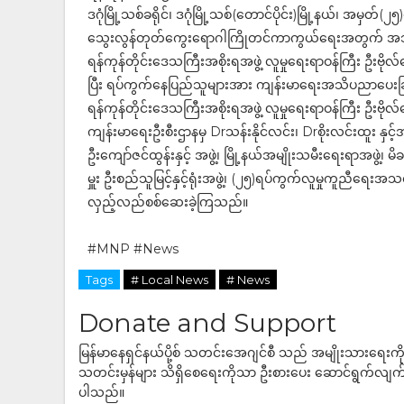
ဒဂုံမြို့သစ်ခရိုင်၊ ဒဂုံမြို့သစ်(တောင်ပိုင်း)မြို့နယ်၊ အမှတ်(
သွေးလွန်တုတ်ကွေးရောဂါကြိုတင်ကာကွယ်ရေးအတွက် အဘိတ်ဆ
ရန်ကုန်တိုင်းဒေသကြီးအစိုးရအဖွဲ့ လူမှုရေးရာဝန်ကြီး ဦးဗိုလ
ပြီး ရပ်ကွက်နေပြည်သူများအား ကျန်းမာရေးအသိပညာပေးခြင
ရန်ကုန်တိုင်းဒေသကြီးအစိုးရအဖွဲ့ လူမှုရေးရာဝန်ကြီး ဦးဗိုလ်ဌ
ကျန်းမာရေးဦးစီးဌာနမှ Drသန်းနိုင်လင်း၊ Drစိုးလင်းထူး နှင့်အဖွ
ဦးကျော်ဇင်ထွန်းနှင့် အဖွဲ့၊ မြို့နယ်အမျိုးသမီးရေးရာအဖွဲ
မှူး ဦးစည်သူမြင့်နှင့်ရုံးအဖွဲ့၊ (၂၅)ရပ်ကွက်လူမှုကူညီရေးအသ
လှည့်လည်စစ်ဆေးခဲ့ကြသည်။
#MNP #News
Tags
# Local News
# News
Donate and Support
မြန်မာနေရှင်နယ်ပို့စ် သတင်းအေဂျင်စီ သည် အမျိုးသားရေးက
သတင်းမှန်များ သိရှိစေရေးကိုသာ ဦးစားပေး ဆောင်ရွက်လျက်ရှိပါသည
ပါသည်။