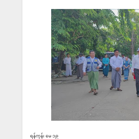
ရန်ကုန်၊ မေ ၁၉