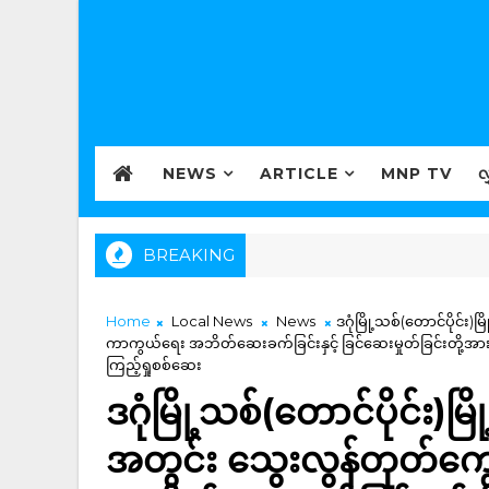
NEWS
ARTICLE
MNP TV
လ
BREAKING
Home
Local News
News
ဒဂုံမြို့သစ်(တောင်ပိုင်
ကာကွယ်ရေး အဘိတ်ဆေးခက်ခြင်းနှင့် ခြင်ဆေးမှုတ်ခြင်းတို့အား ရ
ကြည့်ရှုစစ်ဆေး
ဒဂုံမြို့သစ်(တောင်ပိုင်း)
အတွင်း သွေးလွန်တုတ်က