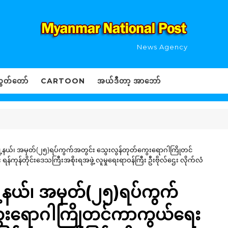
News Agency
ွှတ်တော်
CARTOON
အယ်ဒီတာ့ အာဘော်
း)မြို့နယ်၊ အမှတ်(၂၅)ရပ်ကွက်အတွင်း သွေးလွန်တုတ်ကွေးရောဂါကြိုတင်
န်ကုန်တိုင်းဒေသကြီးအစိုးရအဖွဲ့ လူမှုရေးရာဝန်ကြီး ဦးဗိုလ်ဌေး လိုက်လံ
မြို့နယ်၊ အမှတ်(၂၅)ရပ်ကွက်
ွေးရောဂါကြိုတင်ကာကွယ်ရေး