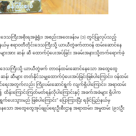
ဒေသကြီးအစိုးရအဖွဲ့ရုံး၊ အစည်းအဝေးခန်းမ (၁) တွင်ပြုလုပ်သည့်
ြည်နယ်မှ ဧရာဝတီတိုင်းဒေသကြီးသို့ ယာယီတွဲဖက်တာဝန် ထမ်းဆောင်နေ
ျားအား ဆန်၊ ဆီ ထောက်ပံ့ပေးအပ်ခြင်း အခမ်းအနားသို့တက်ရောက်ခဲ့
တိုင်းဒေသကြီးသို့ ယာယီတွဲဖက် တာဝန်ထမ်းဆောင်နေသော အထွေထွေ
န်၊ ဆီများ တတ်နိုင်သမျှထောက်ပံ့ပေးအပ်ခြင်းဖြစ်ပါကြောင်း၊ ဝန်ထမ်း
ိုင်ရေးအတွက်လည်း ကြိုးပမ်းဆောင်ရွက် လျက်ရှိပါကြောင်း၊ အရာထမ်း
 ထိန်းကြောင်းကြတ်မတ်ရန်လိုပါကြောင်းနှင့် အခက်အခဲများ ရှိပါက
က်ပေးသွားမည် ဖြစ်ပါကြောင်း” ပြောကြားပြီး ရခိုင်ပြည်နယ်မှ
နေသော အထွေထွေအုပ်ချုပ်ရေးဦးစီးဌာန အရာထမ်း၊ အမှုထမ်း (၉၁)ဦး