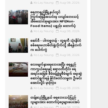
Ko Lay Naung
Aug 08, 2026
ရေတာရှည်မြို့နယ်တွင်
ကြက်ခြေနီအသင်းမှ ငလျင်ဘေးသင့်
အိမ်‌ထောင်စုများအား NFI(Non-
Food Items) ပစ္စည်း ထောက်ပံ့
Ko Lay Naung
Aug 08, 2026
ဆော်ဒီ - ပါကစ္စတန် - တူရကီ သုံးနိုင်ငံ
စစ်ရေးမဟာမိတ်ဖွဲ့လိုက်လို့ အီရန်ဘက်
က ပေါက်ကွဲ
Ko Lay Naung
Aug 08, 2026
လေးမျက်နှာရေဘေးအပြီး ရေရှည်
ကာကွယ်ရေးနှင့် ဧရာဝတီတိုင်း ရေ
အရင်းအမြစ် စီမံခန့်ခွဲမှုစီမံချက် ရေးဆွဲ
ဆောင်ရွက်ရန် နိုင်ငံတော်သမ္မတ ဦးမင်း
အောင်လှိုင် မှာကြား
Ko Lay Naung
Aug 08, 2026
တန့်ဆည်မြို့နယ် ရေဘေးသင့်ပြည်
သူများအား ထောက်ပံ့ငွေများပေးအပ်
Ko Lay Naung
Aug 08, 2026