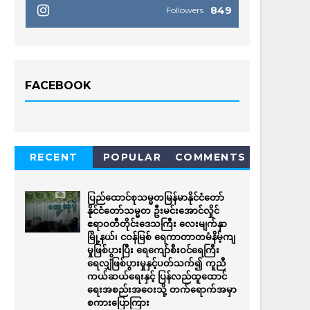
849
Followers
FACEBOOK
RECENT
POPULAR
COMMENTS
ပြည်ထောင်စုသမ္မတမြန်မာနိုင်ငံတော်
နိုင်ငံတော်သမ္မတ ဦးမင်းအောင်လှိုင်
ဧရာဝတီတိုင်းဒေသကြီး လေးမျက်နှာ
မြို့နယ်၊ ငဝန်မြစ် ရေကာတာတမံနိမ့်ကျ
မှုဖြစ်ပွားပြီး ရေကျော်စီးဝင်ရေကြီး
ရေလျှံဖြစ်ပွားမှုနှင့်ပတ်သက်၍ ကူညီ
ကယ်ဆယ်ရေးနှင့် ပြန်လည်ထူထောင်
ရေးအစည်းအဝေးသို့ တက်ရောက်အမှာ
စကားပြောကြား