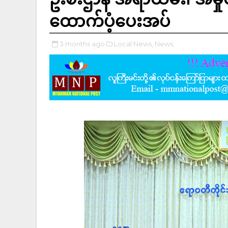
ထောက်ပံ့ပေးအပ်
3 months ago
Local News,
News,