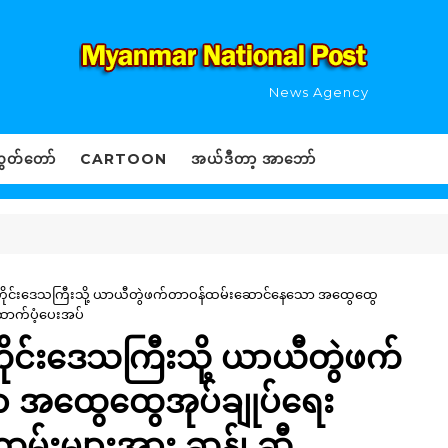
News Agency
ွှတ်တော်
CARTOON
အယ်ဒီတာ့ အာဘော်
တီတိုင်းဒေသကြီးသို့ ယာယီတွဲဖက်တာဝန်ထမ်းဆောင်နေသော အထွေထွေ
ထောက်ပံ့ပေးအပ်
ိုင်းဒေသကြီးသို့ ယာယီတွဲဖက်
 အထွေထွေအုပ်ချုပ်ရေး
ထမ်းများအား ဆန်၊ ဆီ