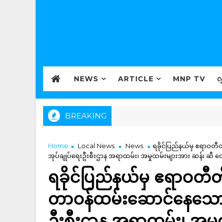
NEWS
ARTICLE
MNP TV
လ
BREAKING
Home
Local News
News
ရခိုင်ပြည်နယ်မှ ဧရာဝ
အုပ်ချုပ်ရေးဦးစီးဌာန အရာထမ်း၊ အမှုထမ်းများအား ဆန်၊ ဆီ 
ရခိုင်ပြည်နယ်မှ ဧရာဝတီတ
တာဝန်ထမ်းဆောင်နေသော
ဦးစီးဌာန အရာထမ်း၊ အမှု