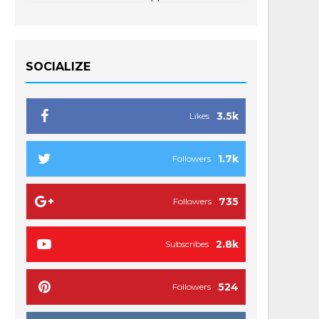
SOCIALIZE
3.5k
Likes
1.7k
Followers
735
Followers
2.8k
Subscribes
524
Followers