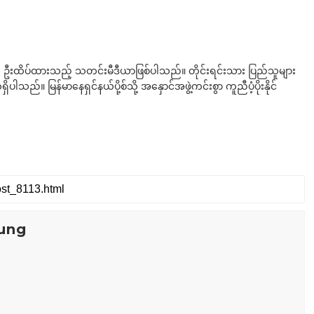
ို ဦးထိပ်ထားသည့် သတင်းမီဒီယာဖြစ်ပါသည်။ တိုင်းရင်းသား ပြည်သူများ
်။ မြန်မာနေရှင်နယ်ပို့စ်သို့ အနှောင်အဖွဲ့ကင်းစွာ ကူညီပံ့ပိုးနိုင်
ung