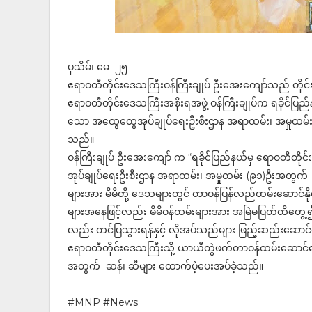
ပုသိမ်၊ မေ ၂၅
ဧရာဝတီတိုင်းဒေသကြီးဝန်ကြီးချုပ် ဦးအေးကျော်သည် တိုင်း
ဧရာဝတီတိုင်းဒေသကြီးအစိုးရအဖွဲ့ ဝန်ကြီးချုပ်က ရခိုင်ပ
သော အထွေထွေအုပ်ချုပ်ရေးဦးစီးဌာန အရာထမ်း၊ အမှုထမ်းမ
သည်။
ဝန်ကြီးချုပ် ဦးအေးကျော် က “ရခိုင်ပြည်နယ်မှ ဧရာဝတီ
အုပ်ချုပ်ရေးဦးစီးဌာန အရာထမ်း၊ အမှုထမ်း (၉၁)ဦးအတွက် ဆ
များအား မိမိတို့ ဒေသများတွင် တာဝန်ပြန်လည်ထမ်းဆောင်န
များအနေဖြင့်လည်း မိမိဝန်ထမ်းများအား အမြဲမပြတ်ထိတွေ့၍
လည်း တင်ပြသွားရန်နှင့် လိုအပ်သည်များ ဖြည့်ဆည်းဆောင်ရွ
ဧရာဝတီတိုင်းဒေသကြီးသို့ ယာယီတွဲဖက်တာဝန်ထမ်းဆောင်
အတွက် ဆန်၊ ဆီများ ထောက်ပံ့ပေးအပ်ခဲ့သည်။
#MNP #News