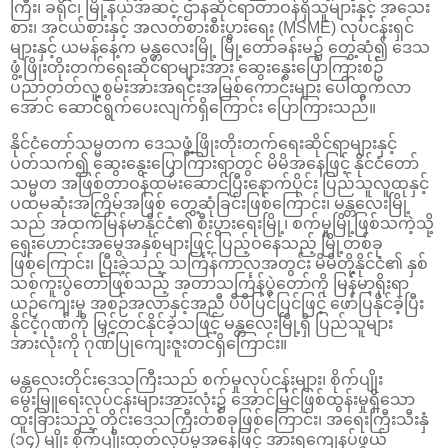
ကြီး၊ ခရိုင်၊ မြို့နယ်အဆင့် ဌာနဆိုင်ရာတာဝန်ရှိသူများနှင့် အသေး
စား၊ အငယ်စားနှင့် အလတ်စားစီးပွားရေး (MSME) လုပ်ငန်းရှင်
များနှင့် ယမန်နေ့က မန္တလေးမြို့ မြို့တော်ခန်းမ၌ တွေ့ဆုံ၍ ဒေသ
ဖွံ့ဖြိုးတိုးတက်ရေးဆိုင်ရာများအား ဆွေးနွေးပြောကြားစဉ်
ပညာတတ်လူ့စွမ်းအားအရင်းအမြစ်ကောင်းများ ပေါ်ထွက်လာ
အောင် ဆောင်ရွက်ပေးလျက်ရှိကြောင်း ပြောကြားသည်။
နိုင်ငံတော်သမ္မတက ဒေသဖွံ့ဖြိုးတိုးတက်ရေးဆိုင်ရာများနှင့်
ပတ်သက်၍ ဆွေးနွေးပြောကြားရာတွင် မိမိအနေဖြင့် နိုင်ငံတော်
သမ္မတ အဖြစ်တာဝန်ထမ်းဆောင်ပြီးနောက်ပိုင်း ပြည်သူလူထုနှင့်
ပထမဆုံးအကြိမ်အဖြစ် တွေ့ဆုံခြင်းဖြစ်ကြောင်း၊ မန္တလေးမြို့
သည် အထက်မြန်မာနိုင်ငံ၏ စီးပွားရေးမြို့၊ စက်မှုမြို့ဖြစ်သကဲ့သို့
ရှေးဟောင်းအမွေအနှစ်များဖြင့် ပြည့်ဝနေသည့် မြို့တစ်ခု
ဖြစ်ကြောင်း၊ ပြီးခဲ့သည့် သင်္ကြန်ကာလအတွင်း မိမိတို့နိုင်ငံ၏ နှစ်
သစ်ကူးပွဲတော်ဖြစ်သည့် အတာသင်္ကြန်ပွဲတော်ကို မြန်မာ့ရိုးရာ
ယဉ်ကျေးမှု အစဉ်အလာနှင့်အညီ ပီပီပြင်ပြင်ဖြင့် ဖော်ပြနိုင်ခဲ့ပြီး
နိုင်ငံ့ဂုဏ်ကို မြှင့်တင်နိုင်ခဲ့သဖြင့် မန္တလေးမြို့ရှိ ပြည်သူများ
အားလုံးကို ဂုဏ်ပြုကျေးဇူးတင်ရှိကြောင်း။
မန္တလေးတိုင်းဒေသကြီးသည် စက်မှုလုပ်ငန်းများ၊ စိုက်ပျိုး
မွေးမြူရေးလုပ်ငန်းများအားလုံး၌ အောင်မြင်ဖြစ်ထွန်းမှုရှိသော
ထူးခြားသည့် တိုင်းဒေသကြီးတစ်ခုဖြစ်ကြောင်း၊ အရေးကြီးသီးနှံ
(၁၄) မျိုး စိုက်ပျိုးထုတ်လုပ်မှုအနေဖြင့် အားရကျေနပ်ဖွယ်