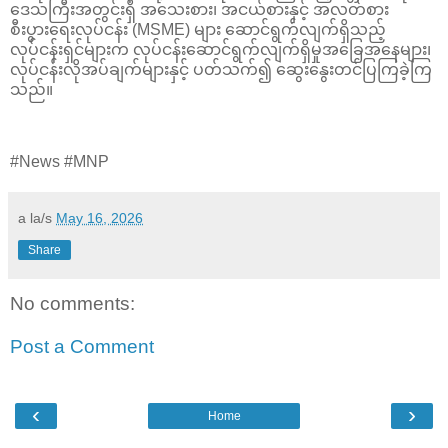
ဒေသကြီးအတွင်းရှိ အသေးစား၊ အငယ်စားနှင့် အလတ်စား
စီးပွားရေးလုပ်ငန်း (MSME) များ ဆောင်ရွက်လျက်ရှိသည့်
လုပ်ငန်းရှင်များက လုပ်ငန်းဆောင်ရွက်လျက်ရှိမှုအခြေအနေများ၊
လုပ်ငန်းလိုအပ်ချက်များနှင့် ပတ်သက်၍ ဆွေးနွေးတင်ပြကြခဲ့ကြ
သည်။
#News #MNP
a la/s
May 16, 2026
Share
No comments:
Post a Comment
‹
›
Home