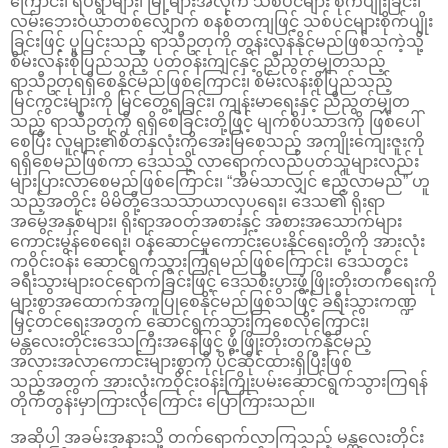
ကြောင်း၊ ရပ်ရွာများ၊ မြို့များအလိုက် သစ်ပင်များ စိုက်ပျိုးခြင်း၊
လမ်းဘေးဝဲယာတစ်လျှောက် စနစ်တကျဖြင့် သစ်ပင်များစိုက်ပျိုး
ခြင်းဖြင့် ပူပြင်းသည့် ရာသီဥတုကို တွန်းလှန်နိုင်မည်ဖြစ်သကဲ့သို့
စိမ်းလန်းစိုပြည်သည့် ပတ်ဝန်းကျင်နှင့် ညီညွတ်မျှတသည့်
ရာသီဥတုရရှိစေနိုင်မည်ဖြစ်ကြောင်း၊ စိမ်းလန်းစိုပြည်သည့်
မြင်ကွင်းများကို မြင်တွေ့ရခြင်း၊ ကျန်းမာရေးနှင့် ညီညွတ်မျှတ
သည့် ရာသီဥတုကို ရရှိစေခြင်းတို့ဖြင့် မျက်စိပသာဒကို ဖြစ်ပေါ်
စေပြီး လူများ၏စိတ်နှလုံးကိုအေးမြစေသည့် အကျိုးကျေးဇူးကို
ရရှိစေမည်ဖြစ်ကာ ဒေသသို့ လာရောက်လည်ပတ်သူများလည်း
များပြားလာစေမည်ဖြစ်ကြောင်း၊ “အိမ်သာလျှင် ဧည့်လာမည်” ဟူ
သည့်အတိုင်း မိမိတို့ဒေသသာယာလှပရေး၊ ဒေသ၏ ရိုးရာ
အမွေအနှစ်များ၊ ရိုးရာအဝတ်အစားနှင့် အစားအသောက်များ
ကောင်းမွန်စေရေး၊ ဝန်ဆောင်မှုကောင်းပေးနိုင်ရေးတို့ကို အားလုံး
ကဝိုင်းဝန်း ဆောင်ရွက်သွားကြရမည်ဖြစ်ကြောင်း၊ ဒေသတွင်း
ခရီးသွားများဝင်ရောက်ခြင်းဖြင့် ဒေသစီးပွားဖွံ့ဖြိုးတိုးတက်ရေးကို
များစွာအထောက်အကူပြုစေနိုင်မည်ဖြစ်သဖြင့် ခရီးသွားကဏ္ဍ
မြှင့်တင်ရေးအတွက် ဆောင်ရွက်သွားကြစေလိုကြောင်း၊
မန္တလေးတိုင်းဒေသကြီးအနေဖြင့် ဖွံ့ဖြိုးတိုးတက်နိုင်မည့်
အလားအလာကောင်းများစွာကို ပိုင်ဆိုင်ထားရှိပြီးဖြစ်
သည့်အတွက် အားလုံးကဝိုင်းဝန်းကြိုးပမ်းဆောင်ရွက်သွားကြရန်
တိုက်တွန်းမှာကြားလိုကြောင်း ပြောကြားသည်။
အဆိုပါ အခမ်းအနားသို့ တက်ရောက်လာကြသည့် မန္တလေးတိုင်း