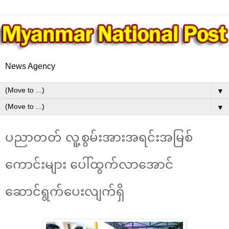
News Agency
▼
▼
ပညာတတ် လူ့စွမ်းအားအရင်းအမြစ်
ကောင်းများ ပေါ်ထွက်လာအောင်
ဆောင်ရွက်ပေးလျက်ရှိ