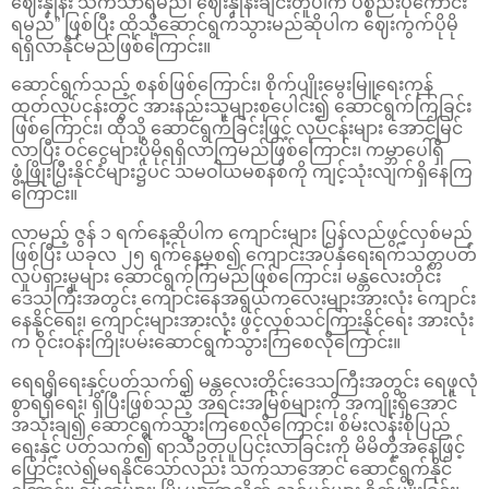
ဈေးနှုန်း သက်သာရမည်၊ ဈေးနှုန်းချင်းတူပါက ပစ္စည်းပိုကောင်း
ရမည်” ဖြစ်ပြီး ထိုသို့ဆောင်ရွက်သွားမည်ဆိုပါက ဈေးကွက်ပိုမို
ရရှိလာနိုင်မည်ဖြစ်ကြောင်း။
ဆောင်ရွက်သည့် စနစ်ဖြစ်ကြောင်း၊ စိုက်ပျိုးမွေးမြူရေးကုန်
ထုတ်လုပ်ငန်းတွင် အားနည်းသူများစုပေါင်း၍ ဆောင်ရွက်ကြခြင်း
ဖြစ်ကြောင်း၊ ထိုသို့ ဆောင်ရွက်ခြင်းဖြင့် လုပ်ငန်းများ အောင်မြင်
လာပြီး ဝင်ငွေများပိုမိုရရှိလာကြမည်ဖြစ်ကြောင်း၊ ကမ္ဘာပေါ်ရှိ
ဖွံ့ဖြိုးပြီးနိုင်ငံများ၌ပင် သမဝါယမစနစ်ကို ကျင့်သုံးလျက်ရှိနေကြ
ကြောင်း။
လာမည့် ဇွန် ၁ ရက်နေ့ဆိုပါက ကျောင်းများ ပြန်လည်ဖွင့်လှစ်မည်
ဖြစ်ပြီး ယခုလ ၂၅ ရက်နေ့မှစ၍ ကျောင်းအပ်နှံရေးရက်သတ္တပတ်
လှုပ်ရှားမှုများ ဆောင်ရွက်ကြမည်ဖြစ်ကြောင်း၊ မန္တလေးတိုင်း
ဒေသကြီးအတွင်း ကျောင်းနေအရွယ်ကလေးများအားလုံး ကျောင်း
နေနိုင်ရေး၊ ကျောင်းများအားလုံး ဖွင့်လှစ်သင်ကြားနိုင်ရေး အားလုံး
က ဝိုင်းဝန်းကြိုးပမ်းဆောင်ရွက်သွားကြစေလိုကြောင်း။
ရေရရှိရေးနှင့်ပတ်သက်၍ မန္တလေးတိုင်းဒေသကြီးအတွင်း ရေဖူလုံ
စွာရရှိရေး၊ ရှိပြီးဖြစ်သည့် အရင်းအမြစ်များကို အကျိုးရှိအောင်
အသုံးချ၍ ဆောင်ရွက်သွားကြစေလိုကြောင်း၊ စိမ်းလန်းစိုပြည်
ရေးနှင့် ပတ်သက်၍ ရာသီဥတုပူပြင်းလာခြင်းကို မိမိတို့အနေဖြင့်
ပြောင်းလဲ၍မရနိုင်သော်လည်း သက်သာအောင် ဆောင်ရွက်နိုင်