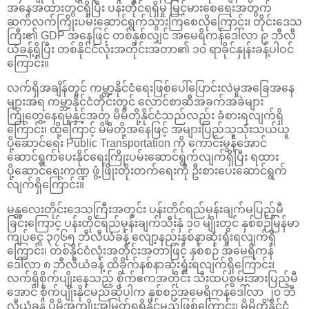
အနေအထားတွင်ရှိပြီး ပန်းတိုင်ရရှိမှု မြင့်မားစေရေးအတွက်
ဆက်လက်ကြိုးပမ်းဆောင်ရွက်သွားကြစေလိုကြောင်း၊ တိုင်းဒေသ
ကြီး၏ GDP အနေဖြင့် တစ်နှစ်လျှင် အမေရိကန်ဒေါ်လာ ၉ ဘီလီ
ယံခန့်ရှိပြီး တစ်နိုင်ငံလုံးအတိုင်းအတာ၏ ၁၀ ရာခိုင်နှုန်းခန့်ပါဝင်
ကြောင်း။
လက်ရှိအချိန်တွင် ကမ္ဘာ့နိုင်ငံရေးဖြစ်ပေါ်ပြောင်းလဲမှုအခြေအနေ
များအရ ကမ္ဘာ့နိုင်ငံတိုင်းတွင် လောင်စာဆီအခက်အခဲများ
ကြုံတွေ့နေရမှုနှင့်အတူ မိမိတို့နိုင်ငံသည်လည်း ခံစားရလျက်ရှိ
ကြောင်း၊ ထို့ကြောင့် မိမိတို့အနေဖြင့် အများပြည်သူသုံးသယ်ယူ
ပို့ဆောင်ရေး Public Transportation ကို ကောင်းမွန်အောင်
ဆောင်ရွက်ပေးနိုင်ရေးကြိုးပမ်းဆောင်ရွက်လျက်ရှိပြီး ရထား
ပို့ဆောင်ရေးကဏ္ဍ ဖွံ့ဖြိုးတိုးတက်ရေးကို ဦးစားပေးဆောင်ရွက်
လျက်ရှိကြောင်း။
မန္တလေးတိုင်းဒေသကြီးအတွင်း ပန်းတိုင်ရည်မှန်းချက်မပြည့်မီ
ခြင်းကြောင့် ပန်းတိုင်ရည်မှန်းချက်သီးနှံ ၁၀ မျိုးတွင် နှစ်စဉ်မြန်မာ
ကျပ်ငွေ ၃၇၆၅ ဘီလီယံခန့် လျော့နည်းနစ်နာဆုံးရှုံးရလျက်ရှိ
ကြောင်း၊ တစ်နိုင်ငံလုံးအတိုင်းအတာဖြင့် နှစ်စဉ် အမေရိကန်
ဒေါ်လာ ၈ ဘီလီယံခန့် ထိခိုက်နစ်နာဆုံးရှုံးရလျက်ရှိကြောင်း၊
လက်ရှိစိုက်ပျိုးနေသည့် စိုက်ဧကအတိုင်း သီးထပ်စွမ်းအားပြည့်မီ
အောင် စိုက်ပျိုးနိုင်မည်ဆိုပါက နှစ်စဉ်အမေရိကန်ဒေါ်လာ ၂၀ ဘီ
လီယံခန့် ပိုမိုအကျိုးအမြတ်ရရှိနိုင်မည်ဖြစ်ကြောင်း၊ မိမိတို့နိုင်ငံ