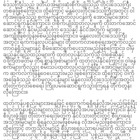
ဒေသကြီးသည် ဒုတိယအများဆုံးစိုက်ပျိုးသည့် တိုင်းဒေသကြီး
တစ်ခုဖြစ်ကြောင်း၊ ထို့ကြောင့် မန္တလေးတိုင်းဒေသကြီးအတွင်း ဝါ
ကိုအခြေခံသည့် စက်မှုကုန်ထုတ်လုပ်ငန်းကို အောင်မြင်အောင်
ဆောင်ရွက်နိုင်ကြောင်း၊ ဝါစိုက်ပျိုးထုတ်လုပ်မှုကို တိုးတက်အောင်
ဆောင်ရွက် နိုင်မည်ဆိုပါက ဒေသနှင့် နိုင်ငံအတွက် များစွာ
အကျိုးဖြစ်ထွန်းစေမည်ဖြစ်ကြောင်း၊ မန္တလေးတိုင်းဒေသကြီး
အတွင်း ရက်ကန်းလုပ်ငန်းများ တိုးတက်လာစေရေးအတွက်လည်း
တာဝန်ရှိသူများနှင့် စီမံဆောင်ရွက်ပေးသွားမည်ဖြစ်ကြောင်း၊ ဝါမှ
ချည်နှင့်ချည်ထည်များကို ထုတ်လုပ်နိုင်သကဲ့သို့ ဝါစေ့ဆီနှင့်
ဝါကြိတ်ဖတ်မှ တိရစ္ဆာန်အစာများကို ထုတ်လုပ်နိုင်ကြောင်း၊ ဝါဖန်
စက်များကိုလည်း စမ်းသပ်ထုတ်လုပ်လျက်ရှိပြီး အောင်မြင်ပြီးပါ
က ဆက်လက်ဖြန့်ဝေပေးသွားမည် ဖြစ်ကြောင်း၊ ထို့ကြောင့် ဝါကို
အခြေခံသည့် စက်မှုလုပ်ငန်းများ မန္တလေးတိုင်းဒေသကြီးအတွင်း
တိုးတက်လာစေရေး ကြိုးပမ်းဆောင်ရွက်သွားကြရန် တိုက်တွန်း
လိုကြောင်း။
ထုတ်ကုန်ပစ္စည်းများအနေဖြင့် ဈေးကွက်ရရှိရန်လိုအပ်မည်ဖြစ်ပြီး
ရောင်းကုန်ပစ္စည်းများလည်း ဖြစ်ရန်လိုအပ်မည်ဖြစ်ကြောင်း၊ နိုင်ငံ့
စီးပွားဖွံ့ဖြိုး တိုးတက်ရေးအတွက် နိုင်ငံသားတိုင်းတွင် စီးပွားရေး
အသိအမြင်များ ရှိရန်လည်းမဖြစ်မနေ လိုအပ်မည်ဖြစ်ကြောင်း၊
ထို့ကြောင့် တက္ကသိုလ်များ၌ စီးပွားရေးပညာရပ်များကို ထည့်သွင်း
သင်ကြားပေးလျက်ရှိနေခြင်းဖြစ်ကြောင်း၊ “ပစ္စည်းချင်းတူပါက