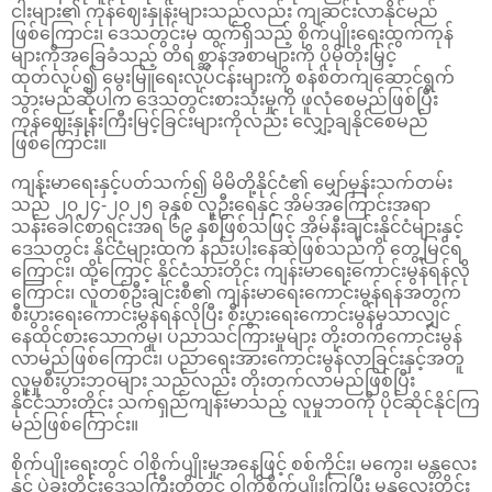
ငါးများ၏ ကုန်ဈေးနှုန်းများသည်လည်း ကျဆင်းလာနိုင်မည်
ဖြစ်ကြောင်း၊ ဒေသတွင်းမှ ထွက်ရှိသည့် စိုက်ပျိုးရေးထွက်ကုန်
များကိုအခြေခံသည့် တိရစ္ဆာန်အစာများကို ပိုမိုတိုးမြှင့်
ထုတ်လုပ်၍ မွေးမြူရေးလုပ်ငန်းများကို စနစ်တကျဆောင်ရွက်
သွားမည်ဆိုပါက ဒေသတွင်းစားသုံးမှုကို ဖူလုံစေမည်ဖြစ်ပြီး
ကုန်ဈေးနှုန်းကြီးမြင့်ခြင်းများကိုလည်း လျှော့ချနိုင်စေမည်
ဖြစ်ကြောင်း။
ကျန်းမာရေးနှင့်ပတ်သက်၍ မိမိတို့နိုင်ငံ၏ မျှော်မှန်းသက်တမ်း
သည် ၂၀၂၄-၂၀၂၅ ခုနှစ် လူဦးရေနှင့် အိမ်အကြောင်းအရာ
သန်းခေါင်စာရင်းအရ ၆၉ နှစ်ဖြစ်သဖြင့် အိမ်နီးချင်းနိုင်ငံများနှင့်
ဒေသတွင်း နိုင်ငံများထက် နည်းပါးနေဆဲဖြစ်သည်ကို တွေ့မြင်ရ
ကြောင်း၊ ထို့ကြောင့် နိုင်ငံသားတိုင်း ကျန်းမာရေးကောင်းမွန်ရန်လို
ကြောင်း၊ လူတစ်ဦးချင်းစီ၏ ကျန်းမာရေးကောင်းမွန်ရန်အတွက်
စီးပွားရေးကောင်းမွန်ရန်လိုပြီး စီးပွားရေးကောင်းမွန်မှသာလျှင်
နေထိုင်စားသောက်မှု၊ ပညာသင်ကြားမှုများ တိုးတက်ကောင်းမွန်
လာမည်ဖြစ်ကြောင်း၊ ပညာရေးအားကောင်းမွန်လာခြင်းနှင့်အတူ
လူမှုစီးပွားဘဝများ သည်လည်း တိုးတက်လာမည်ဖြစ်ပြီး
နိုင်ငံသားတိုင်း သက်ရှည်ကျန်းမာသည့် လူမှုဘဝကို ပိုင်ဆိုင်နိုင်ကြ
မည်ဖြစ်ကြောင်း။
စိုက်ပျိုးရေးတွင် ဝါစိုက်ပျိုးမှုအနေဖြင့် စစ်ကိုင်း၊ မကွေး၊ မန္တလေး
နှင့် ပဲခူးတိုင်းဒေသကြီးတို့တွင် ဝါကိုစိုက်ပျိုးကြပြီး မန္တလေးတိုင်း