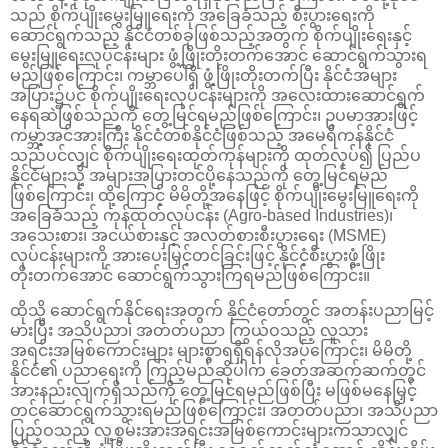
သည် စိုက်ပျိုးမွေးမြူရေးကို အခြေခံသည့် စီးပွားရေးကို
ဆောင်ရွက်သည့် နိုင်ငံတစ်ခုဖြစ်သည့်အတွက် စိုက်ပျိုးရေးနှင့်
မွေးမြူရေးလုပ်ငန်းများ ဖွံ့ဖြိုးတိုးတက်အောင် ဆောင်ရွက်သွားရ
မည်ဖြစ်ကြောင်း၊ ကမ္ဘာပေါ်ရှိ ဖွံ့ဖြိုးတိုးတက်ပြီး နိုင်ငံအများ
အပြား၌ပင် စိုက်ပျိုးရေးလုပ်ငန်းများကို အလေးထားဆောင်ရွက်
နေရဆဲဖြစ်သည်ကို တွေ့မြင်ရမည်ဖြစ်ကြောင်း၊ ဥပမာအားဖြင့်
ကမ္ဘာ့အင်အားကြီး နိုင်ငံတစ်နိုင်ငံဖြစ်သည့် အမေရိကန်နိုင်ငံ
သည်ပင်လျှင် စိုက်ပျိုးရေးထုတ်ကုန်များကို ထုတ်လုပ်၍ ပြည်ပ
နိုင်ငံများသို့ အများအပြားတင်ပို့နေသည်ကို တွေ့မြင်ရမည်
ဖြစ်ကြောင်း၊ ထို့ကြောင့် မိမိတို့အနေဖြင့် စိုက်ပျိုးမွေးမြူရေးကို
အခြေခံသည့် ကုန်ထုတ်လုပ်ငန်း (Agro-based Industries)၊
အသေးစား၊ အငယ်စားနှင့် အလတ်စားစီးပွားရေး (MSME)
လုပ်ငန်းများကို အားပေးမြှင့်တင်ခြင်းဖြင့် နိုင်ငံ့စီးပွားဖွံ့ဖြိုး
တိုးတက်အောင် ဆောင်ရွက်သွားကြရမည်ဖြစ်ကြောင်း။
ထိုသို့ ဆောင်ရွက်နိုင်ရေးအတွက် နိုင်ငံတော်တွင် အတန်းပညာမြင့်
မားပြီး အသိပညာ၊ အတတ်ပညာ ကြွယ်ဝသည့် လူသား
အရင်းအမြစ်ကောင်းများ များစွာရရှိရန်လိုအပ်ကြောင်း၊ မိမိတို့
နိုင်ငံ၏ ပညာရေးကို ကြည့်မည်ဆိုပါက ခေတ်အဆက်ဆက်တွင်
အားနည်းလျက်ရှိသည်ကို တွေ့မြင်ရမည်ဖြစ်ပြီး မဖြစ်မနေမြှင့်
တင်ဆောင်ရွက်သွားရမည်ဖြစ်ကြောင်း၊ အတတ်ပညာ၊ အသိပညာ
ပြည့်ဝသည့် လူ့စွမ်းအားအရင်းအမြစ်ကောင်းများကသာလျှင်