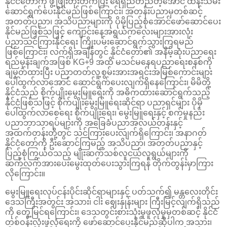
နိုင်ငံတော်ကို ဖွံ့ဖြိုးတိုးတက်ပြီး ရေရှည်တည်တံ့အောင် ထိန်းသိမ်း
ဆောင်ရွက်ပေးနိုင်မည်ဖြစ်ကြောင်း၊ အတန်းပညာမှတစ်ဆင့်
အတတ်ပညာ၊ အသိပညာများကို ပိုမိုပြည့်စုံအောင်ဖော်ဆောင်ပေး
နိုင်မည်ဖြစ်သဖြင့် ကျောင်းနေအရွယ်ကလေးများအားလုံး
ပညာသင်ကြားနိုင်ရေး ကြိုးပမ်းဆောင်ရွက်သွားကြရမည်
ဖြစ်ကြောင်း၊ လက်ရှိအချိန်တွင် နိုင်ငံတော်၏ အနိမ့်ဆုံးပညာရေး
ရည်မှန်းချက်အဖြစ် KG+9 အထိ မသင်မနေရပညာရေးစနစ်ကို
ချမှတ်ထားပြီး ပညာတတ်လူ့စွမ်းအားအရင်းအမြစ်ကောင်းများ
ပေါ်ထွက်လာအောင် ဆောင်ရွက်ပေးလျက်ရှိနေကြောင်း၊ မိမိတို့
နိုင်ငံသည် စိုက်ပျိုးမွေးမြူရေးကို အဓိကထားဆောင်ရွက်သည့်
နိုင်ငံဖြစ်သဖြင့် စိုက်ပျိုးမွေးမြူရေးဆိုင်ရာ ပညာရှင်များ ပိုမို
ပေါ်ထွက်လာစေရေး စိုက်ပျိုးရေး၊ မွေးမြူရေးနှင့် စက်မှုနည်း
ပညာဘာသာရပ်များကို အခြေခံပညာအလယ်တန်းနှင့်
အထက်တန်းတို့တွင် သင်ကြားပေးလျက်ရှိကြောင်း၊ အနာဂတ်
နိုင်ငံတော်ကို ဦးဆောင်ကြမည့် အသိပညာ၊ အတတ်ပညာနှင့်
ပြည့်စုံကြွယ်ဝသည့် မျိုးဆက်သစ်လူငယ်လူရွယ်များကို
ဆက်လက်အားပေးမွေးထုတ်ပေးသွားကြရန် တိုက်တွန်းမှာကြား
လိုကြောင်း။
မွေးမြူရေးလုပ်ငန်းပိုင်းဆိုင်ရာများနှင့် ပတ်သက်၍ မန္တလေးတိုင်း
ဒေသကြီးအတွင်း အသား၊ ငါး ဈေးနှုန်းများ ကြီးမြင့်လျက်ရှိသည်
ကို တွေ့မြင်ရကြောင်း၊ ဒေသတွင်းစားသုံးမှုဖူလုံမှုမှတစ်ဆင့် နိုင်ငံ
တစ်ဝန်းလုံးဖူလုံရေးကို ဖော်ဆောင်ပေးနိုင်မည်ဆိုပါက အသား၊