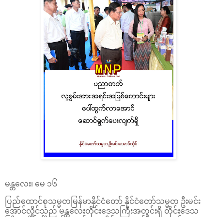
မန္တလေး၊ မေ ၁၆
ပြည်ထောင်စုသမ္မတမြန်မာနိုင်ငံတော် နိုင်ငံတော်သမ္မတ ဦးမင်း
အောင်လှိုင်သည် မန္တလေးတိုင်းဒေသကြီးအတွင်းရှိ တိုင်းဒေသ