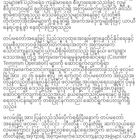
သူများ၏ ပညာရေး၊ ကျန်းမာရေး၊ စီးပွားရေးစသည်ဖြင့် လူမှု
စီးပွားဘဝများ ချွတ်ခြုံကျဆင်း၍ အကြမ်းဖက်မှုဒဏ်ကို ခါးသီး
စွာခံစားကြရသည့် ဒေသခံပြည်သူများအနေဖြင့် ၎င်းတို့၏
တိုက်တာအိုးအိမ်များကို စွန့်ခွာ၍ အခက်အခဲဒုက္ခမျိုးစုံဖြင့် ယာယီ
နေရပ်စွန့်ခွာ နေထိုင်ခဲ့ကြရသည်။
တပ်မတော်အနေဖြင့် ပြည်သူလူထုအေးချမ်းစွာနေထိုင်နိုင်ရေးနှင့်
လူမှုစီးပွားဘဝဖွံ့ဖြိုးတိုးတက်ရေးအတွက် အကြမ်းဖက်
သောင်းကျန်းသူများ ယာယီစိုးမိုးထားသည့် မြို့နယ်၊ ကျေးရွာ၊
ဒေသအချို့တို့၌ အကြမ်းဖက်ချေမှုန်းမှုစစ်ဆင်ရေး (Counter
Terrorism Operation) များကို ဆောင်ရွက်လျက်ရှိရာ
အကြမ်းဖက်သောင်းကျန်းသူများ ယာယီစိုးမိုးထားခဲ့သည့် ဖလမ်း
မြို့အား ၂၀၂၆ ခုနှစ်၊ ဧပြီ ၂၅ ရက်တွင် တပ်မတော်က အပြည့်အ
ဝပြန်လည်ထိန်းချုပ်နိုင်ခဲ့ပြီး ဖလမ်းမြို့အုပ်ချုပ်ရေးယန္တရား ပုံမှန်
လည်ပတ်၍ ဒေသဖွံ့ဖြိုးရေးလုပ်ငန်းများကို အရှိန်အဟုန်ဖြင့်
ဆောင်ရွက်လျက်ရှိသည့်အပြင် နယ်မြေတည်ငြိမ်ရေးနှင့် ဖွံ့ဖြိုး
ရေးလုပ်ငန်းများကို တစ်ပြိုင်နက်တည်း ဆောင်ရွက်ပေးလျက်ရှိ
သည်။
ဖလမ်းမြို့အား ပြန်လည်သိမ်းပိုက်ရရှိပြီးနောက် တပ်မတော်
အနေဖြင့် ဖလမ်း - သိုင်းငင်း - တီးတိန် - တွန်းဇံမြို့ ဆက်သွယ်ရေး
လမ်းကြောင်း ပြန်လည်ဖွင့်လှစ်ပေးနိုင်ရေးအတွက် ဖလမ်းမြို့နှင့်
တီးတိန်မြို့အကြားရှိ အကြမ်းဖက်သောင်းကျန်းသူအဖွဲ့များ ယာယီ