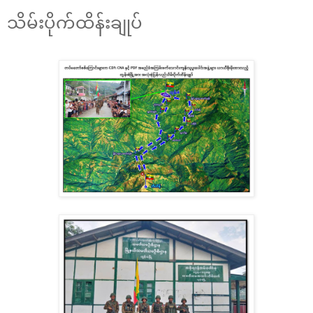
သိမ်းပိုက်ထိန်းချုပ်