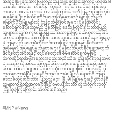
အဆိုပါမြို့များအား ပြန်လည်ထိန်းချုပ်နိုင်ခြင်းကြောင့် ယခုအခါ
ဟားခါး - ဖလမ်း - တီးတိန် - တွန်းဇံ - ကျီးခါး လမ်းကြောင်းနှင့်
ကလေး - ဖလမ်း ဟားခါး လမ်းကြောင်းများကို ပြန်လည်ဖွင့်လှစ်
ပေးနိုင်ခဲ့ပြီး စစ်ကိုင်းတိုင်းဒေသကြီးမှတဆင့် ချင်းပြည်နယ်
မြောက်ပိုင်းမြို့များသို့ ကုန်စည်စီးဆင်းမှုများ ပုံမှန်အတိုင်း
ဆောင်ရွက်နိုင်တော့မည်ဖြစ်သဖြင့် ဒေသခံတိုင်းရင်းသားပြည်
သူများအတွက် ကုန်ဈေးနှုန်းသက်သာစွာဖြင့် ဝယ်ယူစားသုံးနိုင်
တော့မည်ဖြစ်သည်။ ထို့ပြင် ယနေ့တွင်လည်း ယာယီနေရပ်စွန့်ခွာ
ခဲ့ကြရသည့် ဒေသခံတိုင်းရင်းသားပြည်သူများနှင့် နိုင်ငံတော်
အစိုးရ၏ အုပ်ချုပ်မှုယန္တရားများ ပုံမှန်လည်ပတ်နိုင်ရေးအတွက်
နိုင်ငံတော်အစိုးရနှင့် တပ်မတော်၏ စီမံဆောင်ရွက်မှုဖြင့်
သက်ဆိုင်ရာအဖွဲ့အစည်းအစည်းအသီးသီးမှ ဌာနဆိုင်ရာဝန်ထမ်း
များသည် လိုအပ်သည့်ကူညီထောက်ပံ့ရေးပစ္စည်းများနှင့်အတူ
မော်တော်ယာဉ်များ၊ မော်တော်ဆိုင်ကယ်များဖြင့် ကလေးမြို့မှ
ထွက်ခွာလာခဲ့ပြီး ညနေပိုင်းတွင် ဖလမ်းမြို့သို့ ရောက်ရှိကြရာ
ဒေသခံတိုင်းရင်းသား ပြည်သူများ၊ မြို့မိ၊ မြို့ဖများနှင့် တာဝန်ရှိ
သူများက ရိုးရာအကများဖြင့် ဝမ်းပန်းတသာ လှိုက်လှိုက်လှဲလှဲ
ကြိုဆိုခဲ့ကြကြောင်း သတင်းရရှိသည်။
#MNP #News