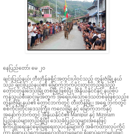
နေပြည်တော်၊ မေ ၂၀
ချင်းပြည်နယ်၊ တီးတိန်ခရိုင်အတွင်းပါဝင်သည့် တွန်းဇံမြို့နယ်
သည် ချင်းပြည်နယ်၏ မြောက်ဘက်ပိုင်းတွင်တည်ရှိသည့်
တောင်တန်းဒေသမြို့တစ်မြို့ဖြစ်ပြီး အိန္ဒိယနိုင်ငံနှင့် နယ်စပ်
ကုန်သွယ်စီးဆင်းမှုအတွက် အရေးပါသောဒေသတစ်ခုဖြစ်သည်။
တွန်းဇံမြို့နယ်၏ တောင်ဘက်တွင် တီးတိန်မြို့၊ အရှေ့ဘက်တွင်
စစ်ကိုင်းတိုင်းဒေသကြီး၊ ကလေးမြို့နှင့် မြောက်ဘက်နှင့်
အနောက်ဘက်တွင် အိန္ဒိယနိုင်ငံ၏ Manipur နှင့် Mizoram
ပြည်နယ်များတည်ရှိပြီး ဒေသခံပြည်သူများအနေဖြင့်
စိုက်ပျိုးရေးနှင့်မွေးမြူရေးလုပ်ငန်းများကို အဓိကထားလုပ်ကိုင်
ကာ ရိုးရာယဉ်ကျေးမှုဓလေ့ထုံးတမ်းများ၊ ရိုးရာပွဲတော်များဖြင့်