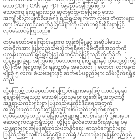
သော CDF ၊ CAN နှင့် PDF အမည်ခံအကြမ်းဖက်
သောင်းကျန်းသူများသည် ဆုတ်ခွာထွက်ပြေးစဉ် ဒေသ
အကျိုးစီးပွားပျက်စီးစေရန် ရည်ရွယ်ချက်ကာ လမ်း၊ တံတားများ
အား မိုင်းထောင်ဖောက်ခွဲခြင်းများကို ယုတ်မာရိုင်းစိုင်းစွာဖြင့်
လုပ်ဆောင်ခဲ့ကြသည်။
တပ်မတော်စစ်ကြောင်းများက တွန်းဇံမြို့နှင့် အဆိုပါဒေသ
တစ်ဝိုက်အား ပြန်လည်သိမ်းပိုက်ရရှိရေး မိမိတို့၏အသက်ကို
ပဓာနမထားဘဲ ရွပ်ရွပ်ချွံချွံ အဆင့်ဆင့်ပြန်လည်တိုက်ခိုက်
ထိန်းချုပ်ခဲ့ရာ အကြမ်းဖက်သောင်းကျန်းသူများနှင့် ထိတွေ့တိုက်ပွဲ
(၆) ကြိမ် ဖြစ်ပွားခဲ့ပြီး ရန်သူ့ထံမှ အလောင်း ၂ လောင်း၊ လက်နက်
မျိုးစုံ ၅ လက်၊ ခဲယမ်းများနှင့် ဆက်စပ်ပစ္စည်းများ သိမ်းပိုက်ရရှိခဲ့
သည်။
ထို့ကြောင့် တပ်မတော်စစ်ကြောင်းများအနေဖြင့် ယာယီနေရပ်
စွန့်ခွာခဲ့ကြရသည့် ဒေသခံပြည်သူများ တွန်းဇံမြို့အတွင်းသို့
အန္တရာယ်ကင်းရှင်းစွာ ပြန်လည်နေထိုင်နိုင်ရေးအတွက်
အကြမ်းဖက်သောင်းကျန်းသူများ၏ ယုတ်မာရက်စက်စွာ
လုပ်ဆောင်ခဲ့သည့် မြေမြှုပ်မိုင်းများရှင်းလင်းရေးကို ဦးစားပေး
ဆောင်ရွက်လျက်ရှိသည်။ ထို့ပြင် နိုင်ငံတော်အစိုးရအုပ်ချုပ်မှု
ယန္တရားများ အမြန်ဆုံးလည်ပတ်နိုင်ရေး၊ စာသင်ကျောင်းများ
ပြန်လည်ဖွင့်လှစ်ပေးနိုင်ရေး၊ ဆေးရုံ / ဆေးခန်းများပြန်လည်ဖွင့်