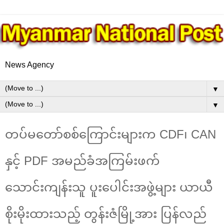
News Agency
▼
▼
တပ်မတော်စစ်ကြောင်းများက CDF၊ CAN
နှင့် PDF အမည်ခံအကြမ်းဖက်
သောင်းကျန်းသူ ပူးပေါင်းအဖွဲ့များ ယာယီ
စိုးမိုးထားသည့် တွန်းဇံမြို့အား ပြန်လည်