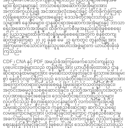
များ၊ ရုံးဌာနများနှင့် ဘာသာရေးအဆောက်အအုံများအား
အကာအကွယ်ပြု၍ အင်အားအလုံးအရင်းဖြင့် တိုက်ခိုက်ခဲ့ကြရာ
လုံခြုံရေးတပ်ဖွဲ့ဝင်များအနေဖြင့် ဒေသခံတိုင်းရင်းသားပြည်
သူများ၏ နေအိမ်များ၊ ဌာနဆိုင်ရာအဆောက်အအုံများနှင့် ဘာသာ
ရေးအဆောက်အအုံများ ထိခိုက်ပျက်စီးမှုအနည်းဆုံးဖြစ်စေရေး
နှင့် ပြည်သူများထိခိုက်ဆုံးရှုံးမှုမရှိစေရေးအတွက် စနစ်တကျ
ဆုတ်ခွာခဲ့ကြရာ ၂၀၂၄ ခုနှစ် မေ ၂၃ ရက်တွင် တွန်းဇံမြို့အား
အကြမ်းဖက်သောင်းကျန်းသူပူးပေါင်းအဖွဲ့များက ယာယီစိုးမိုးခဲ့
ကြသည်။
CDF ၊ CNA နှင့် PDF အမည်ခံအကြမ်းဖက်သောင်းကျန်းသူ
ပူးပေါင်းအဖွဲ့များသည် တွန်းဇံမြို့အား ယာယီစိုးမိုးထားစဉ် ဌာန
ဆိုင်ရာဝန်ထမ်းများအား ဖမ်းဆီးသတ်ဖြတ်ခြင်း၊ ရိုးသားအေးချမ်း
စွာ နေထိုင်လျက်ရှိကြသည့် ဒေသခံတိုင်းရင်းသားပြည်သူများအား
အကြောက်တရားလွှမ်းမိုးစေရန် ခြိမ်းခြောက်သတ်ဖြတ်ခြင်း၊
အတင်းအဓမ္မလူသစ်စုဆောင်းခြင်း၊ ၎င်းတို့အကျိုးစီးပွားအတွက်
လုပ်အားရယူခိုင်းစေခြင်း၊ ဒေသခံတိုင်းရင်းသားပြည်သူများ
လုပ်ကိုင်သည့် စီးပွားရေးလုပ်ငန်းများကို လက်ဝါးကြီးအုပ်၍
သိမ်းဆည်းလုပ်ကိုင်ခြင်း၊ ကုန်စည်စီးဆင်းရာ ဆက်သွယ်ရေး
လမ်းကြောင်းများအား ပိတ်ဆို့ခြင်းတို့ကြောင့် ကုန်စည်စီးဆင်းမှု
အခက်အခဲများ ဖြစ်ပေါ်ခဲ့ကာ စားသောက်ကုန်နှင့် လူသုံးကုန်များ
ဈေးနှုန်းကြီးမြင့်ခြင်းတို့ ဖြစ်ပေါ်ခဲ့ပြီး ဒေသခံတိုင်းရင်းသားပြည်