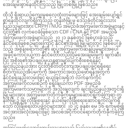
အေးချမ်းစွာနေထိုင်ကြသည့် မြို့တစ်မြို့ဖြစ်သည်။
ထိုသို့ ရိုးရာယဉ်ကျေးမှုဓလေ့ထုံးတမ်းများဖြင့် အေးချမ်းပျော်ရွှင်
စွာနေထိုင်လျက်ရှိကြသည့် တွန်းဇံမြို့မှ ဒေသခံတိုင်းရင်းသား
ပြည်သူများအား CRPH ၊ NUG အမည်ခံအကြမ်းဖက်အဖွဲ့များနှင့်
၎င်းတို့၏ လက်ဝေခံဖြစ်သော CDF ၊ CNA နှင့် PDF အမည်ခံ
အကြမ်းဖက်အဖွဲ့များသည် ၂၀၂၁ ခုနှစ်တွင် ဖြစ်ပွားခဲ့သည့်
နိုင်ငံရေးဖြစ်စဉ်များကြောင့် နိုင်ငံ၏အချို့မြို့များတွင် ဖြစ်ပေါ်ခဲ့
သည့် အစွန်းရောက်တို့၏ ဆူပူအကြမ်းဖက်ဆန္ဒပြမှုများအပေါ်
အခွင့်ကောင်းယူကာ နိုင်ငံတော်တည်ငြိမ်အေးချမ်းမှုကို ဖျက်ဆီး
ပြီး အစိုးရ၏အုပ်ချုပ်မှုယန္တရားများပျက်စီးစေရန်နှင့်
ချင်းပြည်နယ်အား ၎င်းတို့စိတ်တိုင်းကျအုပ်ချုပ်ခွင့်ရရှိရေး
စိတ်ကူးယဉ်အိပ်မက်ကို အကောင်အထည်ဖော်ရန်အတွက်
နိုင်ငံရေးနည်းလမ်းဖြင့် ရယူခြင်းမရှိဘဲ လက်နက်ကိုင်
အကြမ်းဖက်လမ်းစဉ်ကို ရွေးချယ်ကာ PDF အမည်ခံ
အကြမ်းဖက်သမားများကို အသုံးချလျက် ချင်းပြည်နယ်အတွင်းရှိ
မြို့များအား အကြမ်းဖက်တိုက်ခိုက်မှုများဆောင်ရွက်ခဲ့ကြရာ တွ
န်းဇံမြို့၌ မြို့လုံခြုံရေးနှင့် နယ်မြေလုံခြုံရေးဆောင်ရွက်လျက်ရှိ
သော လုံခြုံရေးတပ်ဖွဲ့ဝင်များအား ၂၀၂၄ ခုနှစ်၊ မေ ၁၆ ရက်မှစ၍
အင်အားအလုံးအရင်းဖြင့် အလစ်အငိုက်ဝင်ရောက်တိုက်ခိုက်ခဲ့ကြ
သည်။
အကြမ်းဖက်သောင်းကျန်းသူများသည် ပြည်သူများ၏နေအိမ်