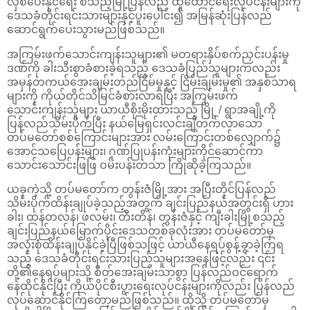
လှစ်ပေးနိုင်ရေး စသည့်မြို့ပြန်လည် ထူထောင်ရေးလုပ်ငန်းများကို
ဒေသခံတိုင်းရင်းသားများနှင့်ပူးပေါင်း၍ အမြန်ဆုံးပြန်လည်
ဆောင်ရွက်ပေးသွားမည်ဖြစ်သည်။
အကြမ်းဖက်သောင်းကျန်းသူများ၏ မတရားနှိပ်စက်ညှင်းပန်းမှု
ဒဏ်ကို ခါးသီးစွာခံစားခဲ့ရသည့် ဒေသခံပြည်သူများကလည်း
အမှန်တကယ်အေးချမ်းတည်ငြိမ်မှုနှင့် ငြိမ်းချမ်းမှု၏ အနှစ်သာရ
များကို ကိုယ်တိုင်သိမြင်ခံစားလာရပြီး အကြမ်းဖက်
သောင်းကျန်းသူများ ယာယီစိုးမိုးထားသည့် မြို့ / ရွာအချို့ကို
ပြန်လည်သိမ်းပိုက်ပြီး နယ်မြေရှင်းလင်းချီတက်လာသော
တပ်မတော်စစ်ကြောင်းများအား လမ်းကြောင်းတစ်လျှောက်၌
အောင်သပြေပန်းများ၊ ဂုဏ်ပြုပန်းကုံးများကိုင်ဆောင်ကာ
သောင်းသောင်းဖြဖြ ဝမ်းပန်းတသာ ကြိုဆိုခဲ့ကြသည်။
ယခုကဲ့သို့ တပ်မတော်က တွန်းဇံမြို့အား အပြီးတိုင်ပြန်လည်
သိမ်းပိုက်ထိန်းချုပ်ခဲ့သည့်အတွက် ချင်းပြည်နယ်အတွင်းရှိ ဟား
ခါး၊ ထန်တလန်၊ ဖလမ်း၊ တီးတိန်၊ တွန်းဇံနှင့် ကျီးခါးမြို့စသည့်
ချင်းပြည်နယ်မြောက်ပိုင်းဒေသတစ်ခုလုံးအား တပ်မတော်မှ
အလုံးစုံထိန်းချုပ်နိုင်ခဲ့ပြီဖြစ်သဖြင့် ယာယီနေရပ်စွန့်ခွာခဲ့ကြရ
သည့် ဒေသခံတိုင်းရင်းသားပြည်သူများအနေဖြင့်လည်း ၎င်း
တို့၏နေရပ်များသို့ စိတ်အေးချမ်းသာစွာ ပြန်လည်ဝင်ရောက်
နေထိုင်နိုင်ပြီး ကိုယ်ပိုင်စီးပွားရေးလုပ်ငန်းများကိုလည်း ပြန်လည်
လုပ်ဆောင်နိုင်ကြတော့မည်ဖြစ်သည်။ ထိုသို့ တပ်မတော်မှ