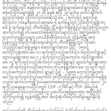
စိုးမိုးထားသည့်နေရာများအား ပြန်လည်သိမ်းပိုက်ထိန်းချုပ်နိုင်ရန်
ဖလမ်းမြို့တွင် စနစ်တကျပြင်ဆင်စုဖွဲ့မှုများဆောင်ရွက်ခဲ့ပြီး
စစ်ကြောင်းများခွဲ၍ ၂၀၂၆ ခုနှစ် ဧပြီ ၂၉ ရက်မှ စတင်ချီတက်
ရှင်းလင်းခဲ့ရာ သိုင်းငင်းလမ်းဆုံသို့ မေ ၂ ရက်တွင် ရောက်ခဲ့
ကြောင်း၊ ကနေဒီတောင်အားမေ ၅ ရက်နေ့တွင် သိမ်းပိုက်ရရှိကာ
မေ ၉ ရက်နေ့တွင် တီးတိန်မြို့သို့ ရောက်ရှိစုဖွဲ့ပြင်ဆင်ခဲ့ကြသည်။
ဆက်လက်၍ တပ်မတော်စစ်ကြောင်းများသည် အကြမ်းဖက်
သောင်းကျန်းသူများ ယာယီစိုးမိုးထားသည့် တွန်းဇံမြို့အား
ပြန်လည်သိမ်းပိုက်နိုင်ရေးအတွက် တီးတိန်မြို့တွင် လိုအပ်
သည့်ပြင်ဆင်စုဖွဲ့မှုများ ဆောင်ရွက်ခဲ့ကာ ပွိုင့် - ၁၅၀၄
တောင်ကုန်းအား မေ ၁၁ ရက်တွင်လည်းကောင်း၊ မောင်ကင်ရွာနှင့်
တွာလ်မူးရွာအား မေ ၁၂ ရက်တွင်လည်းကောင်း၊ ဂမ်ငိုင်ရွာအား
မေ ၁၄ ရက်တွင်လည်းကောင်း၊ လွမ့်ဇန်ရွာနှင့် ဗျာလ်ကျင်းရွာအား
မေ ၁၆ ရက်တွင်လည်းကောင်း၊ တပ်ဇန်ရွာအား မေ ၁၇ ရက် တွင်
လည်းကောင်း၊ တုံးထောင် ရွာနှင့် ပွိုင့် - ၁၉၈၅ တောင်ကုန်းအား
မေ ၁၉ ရက်တွင်လည်းကောင်း အသီးသီးပြန်လည်သိမ်းပိုက်ရရှိခဲ့
သည်။ ဆက်လက်၍ တပ်မတော်စစ်ကြောင်းများသည် မေလ ၂၀
ရက် ယနေ့နေ့လယ်ပိုင်းတွင် CDF ၊ CNA နှင့် PDF အမည်ခံ
အကြမ်းဖက်သောင်းကျန်းသူ ပူးပေါင်းအဖွဲ့များအား အပြီးတိုင်
တိုက်ထုတ်၍ တွန်းဇံမြို့အား အလုံးစုံသိမ်းပိုက်ထိန်းချုပ်နိုင်ခဲ့
သည်။
တပ်မတော်၏ တိုက်စစ်အဟုန်ကြောင့် ရှုံးနိမ့်၍ဆုတ်ခွာထွက်ပြေး