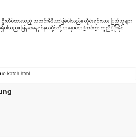
ို ဦးထိပ်ထားသည့် သတင်းမီဒီယာဖြစ်ပါသည်။ တိုင်းရင်းသား ပြည်သူများ
်။ မြန်မာနေရှင်နယ်ပို့စ်သို့ အနှောင်အဖွဲ့ကင်းစွာ ကူညီပံ့ပိုးနိုင်
ung