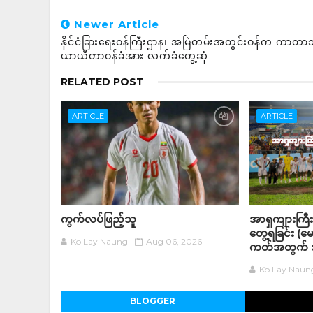
Newer Article
နိုင်ငံခြားရေးဝန်ကြီးဌာန၊ အမြဲတမ်းအတွင်းဝန်က ကာတာသံ
ယာယီတာဝန်ခံအား လက်ခံတွေ့ဆုံ
RELATED POST
ARTICLE
ARTICLE
ကွက်လပ်ဖြည့်သူ
အာရှကျားကြီး ပ
တွေ့ရခြင်း (မေ
Ko Lay Naung
Aug 06, 2026
ကတ်အတွက် အ
Ko Lay Naun
BLOGGER