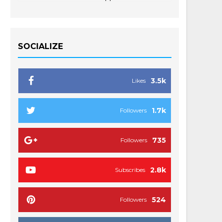
SOCIALIZE
3.5k
Likes
1.7k
Followers
735
Followers
2.8k
Subscribes
524
Followers