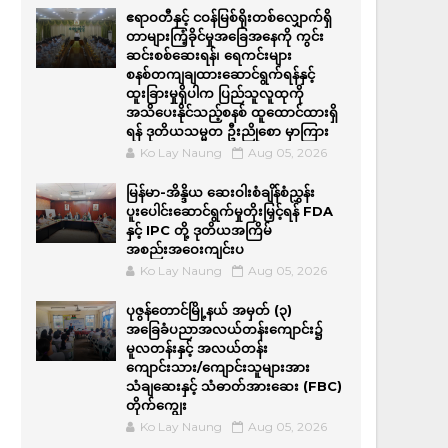
ဧရာဝတီနှင့် ငဝန်မြစ်ရိုးတစ်လျှောက်ရှိ
တာများကြံ့ခိုင်မှုအခြေအနေကို ကွင်း
ဆင်းစစ်ဆေးရန်၊ ရေကင်းများ
စနစ်တကျချထားဆောင်ရွက်ရန်နှင့်
ထူးခြားမှုရှိပါက ပြည်သူလူထုကို
အသိပေးနိုင်သည့်စနစ် ထူထောင်ထားရှိ
ရန် ဒုတိယသမ္မတ ဦးညိုစော မှာကြား
Ko Lay Naung
Aug 05, 2026
မြန်မာ-အိန္ဒိယ ဆေးဝါးစံချိန်စံညွှန်း
ပူးပေါင်းဆောင်ရွက်မှုတိုးမြှင့်ရန် FDA
နှင့် IPC တို့ ဒုတိယအကြိမ်
အစည်းအဝေးကျင်းပ
Ko Lay Naung
Aug 05, 2026
ပုဇွန်တောင်မြို့နယ် အမှတ် (၃)
အခြေခံပညာအလယ်တန်းကျောင်း၌
မူလတန်းနှင့် အလယ်တန်း
ကျောင်းသား/ကျောင်းသူများအား
သံချဆေးနှင့် သံဓာတ်အားဆေး (FBC)
တိုက်ကျွေး
Ko Lay Naung
Aug 05, 2026