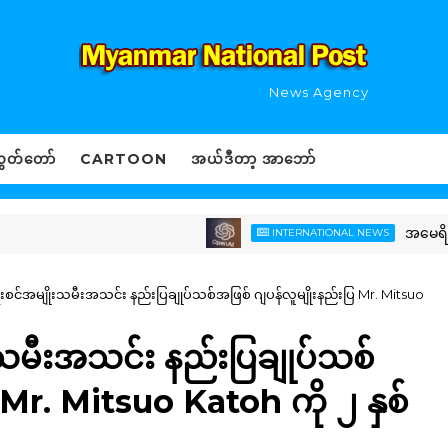
News Agency
ွှတ်တော်
CARTOON
အယ်ဒီတာ့ အာဘော်
အမေရိကန်သားတွေ
INTERNATIONAL NEWS
းစင်အမျိုးသမီးအသင်း နည်းပြချုပ်သစ်အဖြစ် ဂျပန်လူမျိုးနည်းပြ Mr. Mitsuo
းသမီးအသင်း နည်းပြချုပ်သစ်
 Mr. Mitsuo Katoh ကို ၂ နှစ်