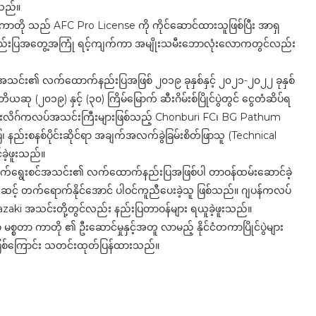
းသည်။
ု ကာတို သည် AFC Pro License ကို ကိုင်ဆောင်ထားသူဖြစ်ပြီး အာရှ
့တွင် နည်းပြအတွေ့အကြုံ ရင့်ကျက်ကာ အမျိုးသမီးဘောလုံးလောကတွင်လည်း
်အသင်း၏ လက်ထောက်နည်းပြအဖြစ် ၂၀၁၉ ခုနှစ်နှင့် ၂၀၂၁-၂၀၂၂ ခုနှစ်
ု (၂၀၁၉) နှင့် (၃၀) ကြိမ်မြောက် ဆီးဂိမ်းစ်ပြိုင်ပွဲတွင် ငွေတံဆိပ်ရ
ိုင်းလိဂ်ကလပ်အသင်းကြီးများဖြစ်သည့် Chonburi FC၊ BG Pathum
နည်းစနစ်ပိုင်းဆိုင်ရာ အချက်အလက်ခွဲခြမ်းစိတ်ဖြာသူ (Technical
်ခဲ့ဖူးသည်။
သားလက်ရွေးစင်အသင်း၏ လက်ထောက်နည်းပြအဖြစ်ပါ တာဝန်ထမ်းဆောင်ခဲ့
အဆင့် တက်ရောက်နိုင်အောင် ပါဝင်ကူညီပေးခဲ့သူ ဖြစ်သည်။ ဂျပန်ကလပ်
zaki အသင်းတို့တွင်လည်း နည်းပြတာဝန်များ ရယူခဲ့ဖူးသည်။
္စတာ ကာတို ၏ ဦးဆောင်မှုနှင့်အတူ လာမည့် နိုင်ငံတကာပြိုင်ပွဲများ
 ဖြစ်ကြောင်း သတင်းထုတ်ပြန်ထားသည်။