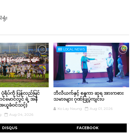
ရုံး
LOCAL NEWS
ုံရိပ်ကို ပြန်လည်မြင်
ဘိလိယက်နှင့် စနူကာ ဆုရ အားကစား
ာင်မောင်လွင် ရဲ့ အနီ
သမားများ ဂုဏ်ပြုပွဲကျင်းပ
ယူခံဝင်သင့်)
Ko Lay Naung
Aug 01, 2026
g
Aug 04, 2026
DISQUS
FACEBOOK