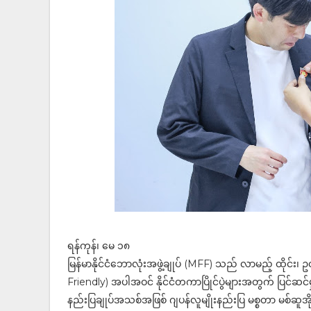
ရန်ကုန်၊ မေ ၁၈
မြန်မာနိုင်ငံဘောလုံးအဖွဲ့ချုပ် (MFF) သည် လာမည့် ထိုင်
Friendly) အပါအဝင် နိုင်ငံတကာပြိုင်ပွဲများအတွက် ပြင်ဆ
နည်းပြချုပ်အသစ်အဖြစ် ဂျပန်လူမျိုးနည်းပြ မစ္စတာ မစ်ဆူအို