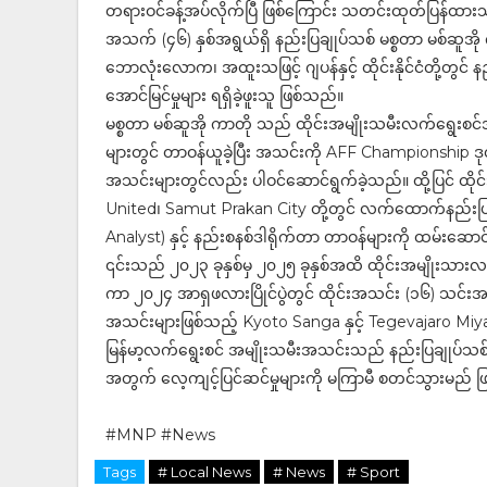
တရားဝင်ခန့်အပ်လိုက်ပြီ ဖြစ်ကြောင်း သတင်းထုတ်ပြန်ထာ
အသက် (၄၆) နှစ်အရွယ်ရှိ နည်းပြချုပ်သစ် မစ္စတာ မစ်ဆူအိ
ဘောလုံးလောက၊ အထူးသဖြင့် ဂျပန်နှင့် ထိုင်းနိုင်ငံတို
အောင်မြင်မှုများ ရရှိခဲ့ဖူးသူ ဖြစ်သည်။
မစ္စတာ မစ်ဆူအို ကာတို သည် ထိုင်းအမျိုးသမီးလက်ရွေးစင
များတွင် တာဝန်ယူခဲ့ပြီး အသင်းကို AFF Championship ဒုတိယဆ
အသင်းများတွင်လည်း ပါဝင်ဆောင်ရွက်ခဲ့သည်။ ထို့ပြင် ထ
United၊ Samut Prakan City တို့တွင် လက်ထောက်နည်းပြ၊ 
Analyst) နှင့် နည်းစနစ်ဒါရိုက်တာ တာဝန်များကို ထမ်းဆောင
၎င်းသည် ၂၀၂၃ ခုနှစ်မှ ၂၀၂၅ ခုနှစ်အထိ ထိုင်းအမျိုး
ကာ ၂၀၂၄ အာရှဖလားပြိုင်ပွဲတွင် ထိုင်းအသင်း (၁၆) သင်း
အသင်းများဖြစ်သည့် Kyoto Sanga နှင့် Tegevajaro Miya
မြန်မာ့လက်ရွေးစင် အမျိုးသမီးအသင်းသည် နည်းပြချုပ်သစ် မစ
အတွက် လေ့ကျင့်ပြင်ဆင်မှုများကို မကြာမီ စတင်သွားမည်
#MNP #News
Tags
# Local News
# News
# Sport