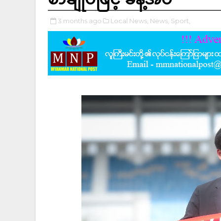
3 months ago
Local News,
News,
Sport,