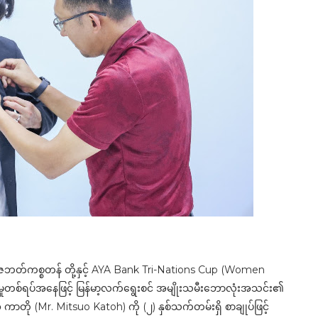
း၊ ဥဇဘတ်ကစ္စတန် တို့နှင့် AYA Bank Tri-Nations Cup (Women
င်မှုတစ်ရပ်အနေဖြင့် မြန်မာ့လက်ရွေးစင် အမျိုးသမီးဘောလုံးအသင်း၏
 ကာတို (Mr. Mitsuo Katoh) ကို (၂) နှစ်သက်တမ်းရှိ စာချုပ်ဖြင့်