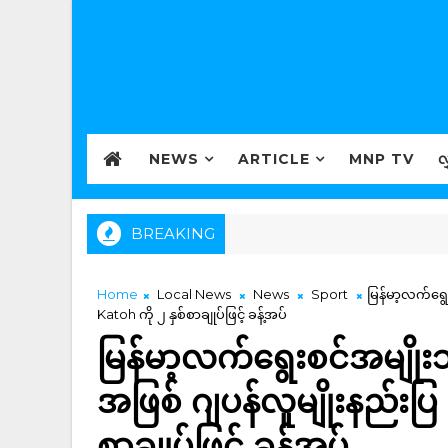
NEWS
ARTICLE
MNP TV
လ
BREAKING
Home
Local News
News
Sport
မြန်မာ့လက်ရွေ
Katoh ကို ၂ နှစ်စာချုပ်ဖြင့် ခန့်အပ်
မြန်မာ့လက်ရွေးစင်အမျို
အဖြစ် ဂျပန်လူမျိုးနည်းပြ
စာချုပ်ဖြင့် ခန့်အပ်