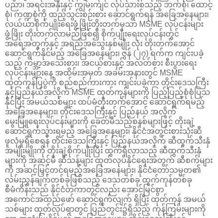
ပညာ၊ အရင်းအနှီးနှင့် ကျွမ်းကျင် လုပ်သားစသည့် ဘက်စုံ၊ ထောင့်
စုံ၊ ကဏ္ဍစုံကို ထည့်သွင်းစဉ်းစား ဆောင်ရွက်ရန် အခြေအနေများ၊
လယ်ယာစိုက်ပျိုးရေးဖွံ့ဖြိုးတိုးတက်မှသာ MSME လုပ်ငန်းများ
ဖွံ့ဖြိုး တိုးတက်လာမည်ဖြစ်၍ စိုက်ပျိုးရေးလုပ်ငန်းတွင်
အရေအတွက်နှင့် အရည်အသွေးနှစ်မျိုး လုံး တိုးတက်အောင်
ဆောင်ရွက်နိုင်မည့် အခြေအနေများ၊ ဇွန် (၂၇) ရက်က ကျင်းပခဲ့
သည့် ကမ္ဘာ့အသေးစား၊ အငယ်စားနှင့် အလတ်စား စီးပွားရေး
လုပ်ငန်းများနေ့ အထိမ်းအမှတ် အခမ်းအနားတွင် MSME
ထုတ်ကုန်ပြပွဲကို စည်စည်ကားကား ကျင်းပခဲ့ကာ တိုင်းဒေသကြီး
နှင့်ပြည်နယ်အလိုက် MSME ထုတ်ကုန်များကို ပြည့်ပြည့်စုံစုံပြသ
နိုင်ပြီး အမယ်သစ်များ ထပ်မံတိုးတက်အောင် ဆောင်ရွက်ရမည့်
အခြေအနေများ၊ တိုင်းဒေသကြီးနှင့် ပြည်နယ် အလိုက်
မွေးမြူရေးလုပ်ငန်းများကို ခေတ်မီသည့်စနစ်များဖြင့် တိုးချဲ့
ဆောင်ရွက်သွားရမည့် အခြေအနေများ၊ နိုင်ငံအတွင်းစားသုံးဆီ
ဖူလုံမှုရှိစေရန် တိုင်းဒေသကြီးနှင့် ပြည်နယ်အလိုက် ဆီထွက်သီးနှံ
အမျိုးမျိုးကို တိုးချဲ့စိုက်ပျိုးပြီး ထွက်ရှိလာသည့် ဆီထွက်သီးနှံ
များကို အဆင့်မီ ဆီသန့်များ ထုတ်လုပ်နိုင်ရေးအတွက် ဆီစက်များ
ကို အဆင့်မြှင့်တင်ရမည့်အခြေအနေများ၊ နိုင်ငံတော်သမ္မတ၏
လမ်းညွှန်ချက်တစ်ခုဖြစ်သည့် ဒေသတစ်ခု ထွက်ကုန်တစ်ခု
စီမံကိန်းသည် နိုင်ငံတကာတွင်လည်း အောင်မြင်စွာ
အကောင်အထည်ဖော် ဆောင်ရွက်လျက် ရှိပြီး ထုတ်ကုန် အမယ်
သစ်များ ထုတ်လုပ်ရာတွင် ပြည်တွင်း၌ရှိသည့် ကုန်ကြမ်းများကို