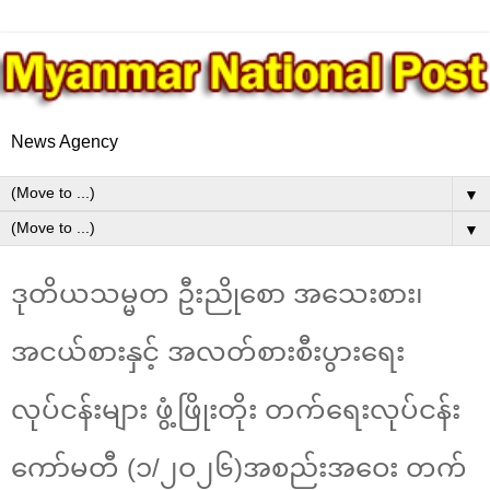
News Agency
▼
▼
ဒုတိယသမ္မတ ဦးညိုစော အသေးစား၊
အငယ်စားနှင့် အလတ်စားစီးပွားရေး
လုပ်ငန်းများ ဖွံ့ဖြိုးတိုး တက်ရေးလုပ်ငန်း
ကော်မတီ (၁/၂ဝ၂၆)အစည်းအဝေး တက်