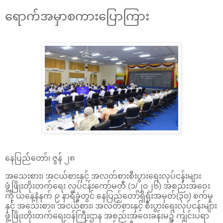
ရောက်အမှာစကားပြောကြား
နေပြည်တော်၊ ဇွန် ၂၈
အသေးစား၊ အငယ်စားနှင့် အလတ်စားစီးပွားရေးလုပ်ငန်းများ
ဖွံ့ဖြိုးတိုးတက်ရေး လုပ်ငန်းကော်မတီ (၁/၂၀၂၆) အစည်းအဝေး
ကို ယနေ့နံနက် ၉ နာရီခွဲတွင် နေပြည်တော်ရှိရုံးအမှတ်(၃၀) စက်မှု
နှင့် အသေးစား၊ အငယ်စား၊ အလတ်စားနှင့် စီးပွားရေးလုပ်ငန်းများ
ဖွံ့ဖြိုးတိုးတက်ရေးဝန်ကြီးဌာန အစည်းအဝေးခန်းမ၌ ကျင်းပရာ