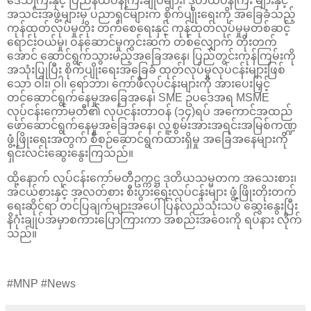
ဒေသကြီးနှင့် ပြည်နယ်ဝန်ကြီးချုပ်များ၊ ဒုတိယဝန်ကြီး များနှင့်
အသင်းအဖွဲ့များမှ ပညာရှင်များက စိုက်ပျိုးရေးကို အခြေခံသည့်
ကုန်ထုတ်လုပ်မှုတိုး တက်စေရေးနှင့် ကုန်ထုတ်လုပ်မှုမှတစ်ဆင့်
ရောင်းဝယ်မှု၊ ဝန်ဆောင်မှုကွင်းဆက် တစ်လျှောက် တိုးတက်
အောင် ဆောင်ရွက်သွားမည့်အခြေအနေ၊ ပြည်တွင်းကုန်ကြမ်းကို
အသုံးပြုပြီး စိုက်ပျိုးရေးအခြေခံ ထုတ်လုပ်မှုလုပ်ငန်းများဖြစ်
သော ဝါး၊ ဝါ၊ ရော်ဘာ၊ ကော်ဖီလုပ်ငန်းများကို အားပေးမြှင့်
တင်ဆောင်ရွက်နေမှုအခြေအနေ၊ SME ဥပဒေအရ MSME
လုပ်ငန်းကော်မတီ၏ လုပ်ငန်းတာဝန် (၁၄)ရပ် အကောင်အထည်
ဖော်ဆောင်ရွက်နေမှုအခြေအနေ၊ လူ့စွမ်းအားအရင်းအမြစ်ကဏ္ဍ
ဖွံ့ဖြိုးရေးအတွက် စီစဉ်ဆောင်ရွက်ထားရှိမှု အခြေအနေများကို
ရှင်းလင်းဆွေးနွေးကြသည်။
ထို့နောက် လုပ်ငန်းကော်မတီဥက္ကဋ္ဌ ဒုတိယသမ္မတက အသေးစား၊
အငယ်စားနှင့် အလတ်စား စီးပွားရေးလုပ်ငန်းများ ဖွံ့ဖြိုးတိုးတက်
ရေးဆိုင်ရာ တင်ပြချက်များအပေါ် ပြန်လည်သုံးသပ် ဆွေးနွေးပြီး
နိဂုံးချုပ်အမှာစကားပြောကြားကာ အစည်းအဝေးကို ရပ်နား လိုက်
သည်။
#MNP #News