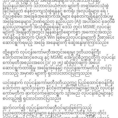
သာ အသုံးပြုနိုင်မည့် အခြေအနေများ၊ တိုင်းဒေသကြီးနှင့်
ပြည်နယ်အလိုက် သဘာဝသယံဇာတ များကို တရားမဝင်သုံးစွဲ
ခြင်းမပြုဘဲ စနစ်တကျသုံးစွဲရန်နှင့် စက်ရုံ၊ အလုပ်ရုံများ၊ ရေ ၊
လျှပ်စစ်မီး၊ အခြေခံအဆောက်အဦများ စနစ်တကျရှိရန်လိုအပ်မှု
အခြေအနေများ၊ ဉာဏ်ရည်တု နည်းပညာ (AI) အပါအဝင် ခေတ်မီ
နည်းပညာများကို အသုံးပြုရေးနှင့် ဒေသ တွင်း MSME လုပ်ငန်း
များကို အချိန်တိုအတွင်း မြန်ဆန်ထိရောက်စွာ အကောင်အထည်
ဖော်နိုင်ရန်အတွက် Quick Win ဖြစ်မည့်လုပ်ငန်းများကို ဦးစားပေး
ဆောင်ရွက်ရမည့် အခြေ အနေများကို ဆွေးနွေးမှာကြားသည်။
ထို့နောက် လုပ်ငန်းကော်မတီအတွင်းရေးမှူး ဒုတိယဝန်ကြီး
ဒေါက်တာအောင်ဇေယျ နှင့် MSME အေဂျင်စီဥက္ကဋ္ဌတို့က လုပ်ငန်း
ကော်မတီအစည်းအဝေး (၁/၂၀၂၅) ဆုံးဖြတ်ချက် အပေါ်
ဆောင်ရွက်ထားရှိမှု အခြေအနေနှင့် လုပ်ငန်းကော်မတီသို့ တင်ပြ
လာသည့် အမှာစာ များကို ရှင်းလင်းတင်ပြကြသည်။
ယင်းနောက် လုပ်ငန်းကော်မတီဒုတိယဥက္ကဋ္ဌ ပြည်ထောင်စုဝန်ကြီး
ဒေါက်တာ ချာလီသန်းက နိုင်ငံတော်၏မူဝါဒများနှင့်အညီ လုပ်ငန်း
ကော်မတီက ဆက်လက်ဆောင်ရွက် သွားမည် လုပ်ငန်းစဉ်များနှင့်
စပ်လျဉ်း၍ ရှင်းလင်းတင်ပြသည်။
ဆက်လက်၍ လုပ်ငန်းကော်မတီဝင်များဖြစ်ကြသည့်
ပြည်ထောင်စုဝန်ကြီးများ၊ နေပြည်တော်ကောင်စီဥက္ကဋ္ဌ၊ တိုင်း