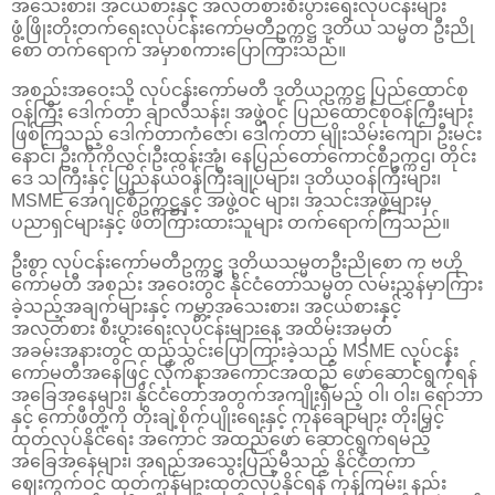
အသေးစား၊ အငယ်စားနှင့် အလတ်စားစီးပွားရေးလုပ်ငန်းများ
ဖွံ့ဖြိုးတိုးတက်ရေးလုပ်ငန်းကော်မတီဥက္ကဋ္ဌ ဒုတိယ သမ္မတ ဦးညို
စော တက်ရောက် အမှာစကားပြောကြားသည်။
အစည်းအဝေးသို့ လုပ်ငန်းကော်မတီ ဒုတိယဥက္ကဋ္ဌ ပြည်ထောင်စု
ဝန်ကြီး ဒေါက်တာ ချာလီသန်း၊ အဖွဲ့ဝင် ပြည်ထောင်စုဝန်ကြီးများ
ဖြစ်ကြသည့် ဒေါက်တာကံဇော်၊ ဒေါက်တာ မျိုးသိမ်းကျော်၊ ဦးမင်း
နောင်၊ ဦးကိုကိုလွင်၊ဦးထွန်းအုံ၊ နေပြည်တော်ကောင်စီဥက္ကဌ၊ တိုင်း
ဒေ သကြီးနှင့် ပြည်နယ်ဝန်ကြီးချုပ်များ၊ ဒုတိယဝန်ကြီးများ၊
MSME အေဂျင်စီဥက္ကဋ္ဌနှင့် အဖွဲ့ဝင် များ၊ အသင်းအဖွဲ့များမှ
ပညာရှင်များနှင့် ဖိတ်ကြားထားသူများ တက်ရောက်ကြသည်။
ဦးစွာ လုပ်ငန်းကော်မတီဥက္ကဋ္ဌ ဒုတိယသမ္မတဦးညိုစော က ဗဟို
ကော်မတီ အစည်း အဝေးတွင် နိုင်ငံတော်သမ္မတ လမ်းညွှန်မှာကြား
ခဲ့သည့်အချက်များနှင့် ကမ္ဘာ့အသေးစား၊ အငယ်စားနှင့်
အလတ်စား စီးပွားရေးလုပ်ငန်းများနေ့ အထိမ်းအမှတ်
အခမ်းအနားတွင် ထည့်သွင်းပြောကြားခဲ့သည့် MSME လုပ်ငန်း
ကော်မတီအနေဖြင့် လိုက်နာအကောင်အထည် ဖော်ဆောင်ရွက်ရန်
အခြေအနေများ၊ နိုင်ငံတော်အတွက်အကျိုးရှိမည့် ဝါ၊ ဝါး၊ ရော်ဘာ
နှင့် ကော်ဖီတို့ကို တိုးချဲ့စိုက်ပျိုးရေးနှင့် ကုန်ချောများ တိုးမြှင့်
ထုတ်လုပ်နိုင်ရေး အကောင် အထည်ဖော် ဆောင်ရွက်ရမည့်
အခြေအနေများ၊ အရည်အသွေးပြည့်မီသည့် နိုင်ငံတကာ
ဈေးကွက်ဝင် ထုတ်ကုန်များထုတ်လုပ်နိုင်ရန် ကုန်ကြမ်း၊ နည်း