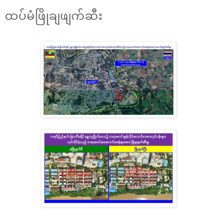
ထပ်မံဖြိုချဖျက်ဆီး