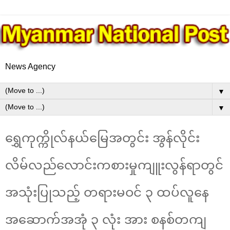
News Agency
▼
▼
ရွှေကုက္ကိုလ်နယ်မြေအတွင်း အွန်လိုင်း
လိမ်လည်လောင်းကစားမှုကျူးလွန်ရာတွင်
အသုံးပြုသည့် တရားမဝင် ၃ ထပ်လူနေ
အဆောက်အအုံ ၃ လုံး အား စနစ်တကျ