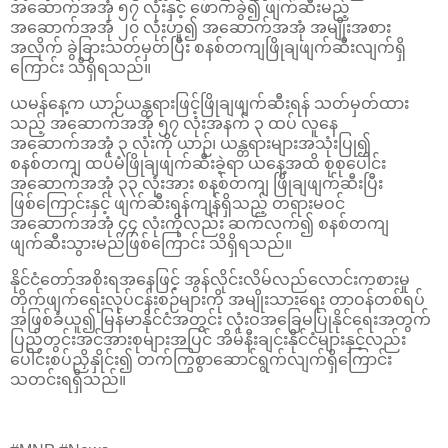
အဆောက်အအုံ ၅၇ လုံးနှင့် ဖောက်ခွဲ၍ ဖျက်ဆီးမည့်
အဆောက်အအုံ ၂၀ လုံးဟူ၍ အဆောက်အအုံ အမျိုးအစား
အလိုက် ခွဲခြားသတ်မှတ်ပြီး စနစ်တကျဖြိုချဖျက်ဆီးလျက်ရှိ
ကြောင်း သိရှိရသည်။
ယမန်နေ့က ယာဉ်ယန္တရားဖြင့်ဖြိုချဖျက်ဆီးရန် သတ်မှတ်ထား
သည့် အဆောက်အအုံ ၅၇ လုံးအနက် ၃ ထပ် လူနေ
အဆောက်အအုံ ၃ လုံးကို ယာဉ်၊ ယန္တရားများအသုံးပြု၍
စနစ်တကျ ထပ်မံဖြိုချဖျက်ဆီးခဲ့ရာ ယနေ့အထိ စုစုပေါင်း
အဆောက်အအုံ ၃၃ လုံးအား စနစ်တကျ ဖြိုချဖျက်ဆီးပြီး
ဖြစ်ကြောင်းနှင့် ဖျက်ဆီးရန်ကျန်ရှိသည့် တရားမဝင်
အဆောက်အအုံ ၄၄ လုံးကိုလည်း ဆက်လက်၍ စနစ်တကျ
ဖျက်ဆီးသွားမည်ဖြစ်ကြောင်း သိရှိရသည်။
နိုင်ငံတော်အစိုးရအနေဖြင့် အွန်လိုင်းလိမ်လည်လောင်းကစားမှု
တိုက်ဖျက်ရေးလုပ်ငန်းစဉ်များကို အမျိုးသားရေး တာဝန်တစ်ရပ်
အဖြစ်ခံယူ၍ မြန်မာနိုင်ငံအတွင်း လုံးဝအခြေမပြုနိုင်ရေးအတွက်
ပြည်တွင်းအင်အားစုများအပြင် အိမ်နီးချင်းနိုင်ငံများနှင့်လည်း
ပေါင်းစပ်ညှိနှိုင်း၍ တက်ကြွစွာဆောင်ရွက်လျက်ရှိကြောင်း
သတင်းရရှိသည်။