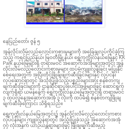
နေပြည်တော်၊ ဇွန် ၅
အွန်လိုင်းလိမ်လည်လောင်းကစားမှုများကို အခြေချလုပ်ကိုင်ခဲ့ကြ
သည့် ကရင်ပြည်နယ်၊ မြဝတီမြို့နယ်၊ ရွှေကုက္ကိုလ်နယ်မြေနှင့် KK
Park နယ်မြေများရှိ တရားမဝင် အဆောက်အအုံများအတွင်း အွန်
လိုင်းလိမ်လည်လောင်းကစားမှုများ ထပ်မံကျူးလွန်ခြင်း မပြုနိုင်
စေရေးအတွက် အပြီးတိုင်ဖြိုချဖျက်ဆီးခြင်းများနှင့် လုပ်ငန်း
လုပ်ဆောင်ရာတွင် အသုံးပြုခဲ့သည့်ပစ္စည်းများအား စနစ်တကျ
ဖျက်ဆီးခြင်းများကို ဌာနဆိုင်ရာပူးပေါင်းအဖွဲ့များဖြင့် ဆောင်ရွက်
လျက်ရှိရာ ယမန်နေ့က ရွှေကုက္ကိုလ်နယ်မြေအတွင်းရှိ တရားမဝင်
၃ ထပ်လူနေအဆောက်အအုံ ၃ လုံးကို ထပ်မံ၍ စနစ်တကျဖြိုချ
ဖျက်ဆီးခဲ့ကြောင်း သိရှိရသည်။
ရွှေကုက္ကိုလ်နယ်မြေအတွင်း၌ အွန်လိုင်းလိမ်လည်လောင်းကစား
လုပ်ငန်းများ ကျူးလွန်ရာတွင် အသုံးပြုခဲ့သည့် အဆောက်အအုံ
၇၇ လုံးအနက် ယာဉ်ယန္တရားများဖြင့် ဖြိုချဖျက်ဆီးမည့်