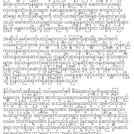
စားသောက်ကုန်များ၊ လူသုံးကုန်ပစ္စည်းများ၊ ဆောက်လုပ်ရေး
လုပ်ငန်းသုံးပစ္စည်းများ၊ ဆေးနှင့်ဆေးပစ္စည်းများ၊ ကျောင်းသုံး
စာရေး စက်သုံးဆီများကို တတိယအကြိမ်အဖြစ် ပို့ဆောင်ပေးခဲ့
သည့် မော်တော်ယာဉ်များသည် ယနေ့မွန်းလွဲပိုင်းတွင် မြစ်ကြီးနား
မြို့မှ မန္တလေးမြို့သို့ ပြန်လည်ရောက်ရှိခဲ့ကြောင်း သိရှိရသည်။
အဆိုပါ မော်တော်ယာဉ်များသည် မြစ်ကြီးနားမြို့အပါအဝင်
လမ်းကြောင်းတစ် လျှောက်ရှိ မြို့/ရွာများမှ မန္တလေးမြို့၌ ကုန်စည်
ကူးသန်းရောင်းဝယ်မည့် ဒေသထွက်ကုန် ပစ္စည်းများ၊ ပြောင်းရွှေ့
တာဝန်ထမ်းဆောင်ရမည့် ဌာနဆိုင်ရာဝန်ထမ်းများနှင့် မိသားစုဝင်
များ၊ သင်တန်းတက်ရောက်ကြမည့် ဌာနဆိုင်ရာ ဝန်ထမ်းများကို
ပြန်လည်တင်ဆောင်၍ မြစ်ကြီးနားမြို့မှ ဇွန် ၁၆ ရက်နံနက်ပိုင်း
တွင် ပြန်လည်ထွက်ခွာခဲ့ကြပြီး ယနေ့မွန်း လွဲပိုင်းတွင် မန္တလေးမြို့
သို့ ပြန်လည်ရောက်ရှိခဲ့ခြင်းဖြစ်သည်။
နိုင်ငံတော်အစိုးရနှင့် တပ်မတော်၏ စီမံဆောင်ရွက်မှုများဖြင့်
မန္တလေး- မြစ်ကြီးနား ဆက်သွယ်ရေးလမ်းကြောင်းအား ပြန်လည်
ဖွင့်လှစ်နိုင်ခဲ့သည့်အပြင် ဒေသဖွံ့ဖြိုးရေးအတွက် အဓိကလိုအပ်
သည့်လုပ်ငန်းသုံးပစ္စည်းများအား အချိန်မီပို့ဆောင် ဖြည်းဆည်း
ပေးလျက်ရှိပြီး အကြမ်းဖက်သမားများ ဖောက်ခွဲဖျက်ဆီးခဲ့သည့်
လမ်း၊ တံတားများအား ပြန်လည်ပြုပြင် ခြင်းများ ဆောင်ရွက်ပေး
ခဲ့ရာ လက်ရှိတွင် ခရီးသွားမော်တော်ယာဉ်များ၊ ကုန်စည် ပို့ဆောင်
ရေးမော်တော်ယာဉ်များသည် အဆိုပါလမ်းကြောင်း