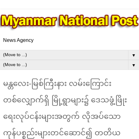
News Agency
▼
▼
မန္တလေး-မြစ်ကြီးနား လမ်းကြောင်း
တစ်လျှောက်ရှိ မြို့ရွာများ၌ ဒေသဖွံ့ဖြိုး
ရေးလုပ်ငန်းများအတွက် လိုအပ်သော
ကုန်ပစ္စည်းများတင်ဆောင်၍ တတိယ