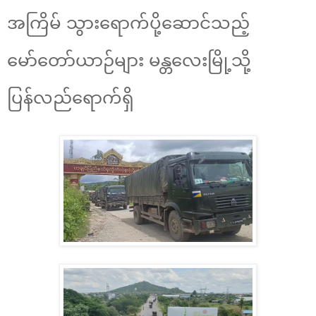
အကြိမ် သွားရောက်ပို့ဆောင်သည့်
မော်တော်ယာဉ်များ မန္တလေးမြို့သို့
ပြန်လည်ရောက်ရှိ