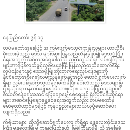
နေပြည်တော်၊ ဇွန် ၁၇
တပ်မတော်အနေဖြင့် အကြမ်းဖက်သောင်းကျန်းသူများ ယာယီစိုး
မိုးထားခဲ့သည့် ဒေသ များအား ပြန်လည်ထိန်းချုပ်၍ ဒေသဖွံ့ဖြိုး
ရေးအတွက် အဓိကအရေးပါသည့် ဆက်သွယ်ရေး လမ်းကြောင်း
များအားပြန်လည်ဖွင့်လှစ်ပေးခဲ့ပြီး ပြန်လည်တည်ဆောက်ရေး
လုပ်ငန်းများနှင့် ဒေသဖွံ့ဖြိုးတိုးတက်ရေးလုပ်ငန်းများကို
နိုင်ငံတော်အစိုးရ၏လမ်းညွှန်ချက်နှင့်အညီ ဆောင် ရွက်ပေးလျက်
ရှိရာ လမ်းပန်းဆက်သွယ်ရေးခက်ခဲပြီး ဝေးလံသည့် ဒေသများမှ
ဌာနဆိုင်ရာ ဝန်ထမ်းများနှင့်မိသားစုများ၊ ဒေသခံပြည်သူများ၏
စားဝတ်နေရေးအဆင် ပြေချောမွေ့ စေရေးနှင့် ရုံးလုပ်ငန်းဆိုင်ရာ
များ အဆင်ပြေချောမွေ့စေရေးအတွက်လည်း တပ်မတော်မှ
မော်တော်ယာဉ်များဖြင့် ကုန်ပစ္စည်းများသယ်ယူပို့ဆောင်ပေး
လျက်ရှိသည်။
ကိရိယာများ၊ ထိုသို့ဆောင်ရွက်ပေးလျက်ရှိရာ မန္တလေးတိုင်းဒေသ
ကြီး၊ မန္တလေးမြို့မှ ကချင်ပြည်နယ်၊ မြစ်ကြီးနားမြို့သို့ အခြေခံ