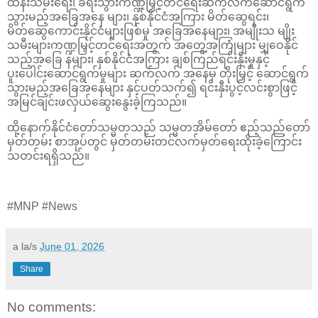
ထိန်းသိမ်းရေး၊ ခရီးသွားကဏ္ဍမြှင့်တင်ရေးဆက်လက်ဆောင်ရွက်
သွားမည့်အခြေအနေ များ၊ နှစ်နိုင်ငံအကြား မိတ်ဆွေရင်း၊
မိတ်ဆွေကောင်းနိုင်ငံများဖြစ်မှု အခြေအနေများ၊ အမျိုးသ မျိုး
သမီးများကဏ္ဍမြှင့်တင်ရေးအတွက် အတွေ့အကြုံများ မျှဝေနိုင်
သည့်အခြေ နများ၊ နှစ်နိုင်ငံအကြား ချစ်ကြည်ရင်းနှီးမှုနှင့်
ပူးပေါင်းဆောင်ရွက်မှုများ ဆက်လက် အနေမှ တိုးမြှင့် ဆောင်ရွက်
သွားမည့်အခြေအနေများ နှင့်ပတ်သက်၍ ရင်းနှီးပွင့်လင်းစွာဖြင့်
အမြင်ချင်းဖလှယ်ဆွေးနွေးခဲ့ကြသည်။
ထို့နောက်နိုင်ငံတော်သမ္မတသည် သမ္မတအိမ်တော် ဧည့်သည်တော်
မှတ်တမ်း စာအုပ်တွင် မှတ်တမ်းတင်လက်မှတ်ရေးထိုးခဲ့ကြောင်း
သတင်းရရှိသည်။
#MNP #News
a la/s
June 01, 2026
Share
No comments: