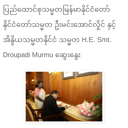
ပြည်ထောင်စုသမ္မတမြန်မာနိုင်ငံတော်
နိုင်ငံတော်သမ္မတ ဦးမင်းအောင်လှိုင် နှင့်
အိန္ဒိယသမ္မတနိုင်ငံ သမ္မတ H.E. Smt.
Droupadi Murmu ဆွေးနွေး