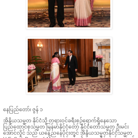
နေပြည်တော်၊ ဇွန် ၁
အိန္ဒိယသမ္မတ နိုင်ငံသို့ တရားဝင်ခရီးစဉ်ရောက်ရှိနေသော
ပြည်ထောင်စုသမ္မတ မြန်မာနိုင်ငံတော် နိုင်ငံတော်သမ္မတ ဦးမင်း
အောင်လှိုင် သည် ယနေ့ညနေပိုင်းတွင် အိန္ဒိယသမ္မတနိုင်ငံသမ္မတ