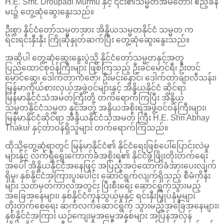
H.E. Smt. Droupadi Murmu နှင့် ၎င်း၏သမ္မတအိမ်တော်၊ ဧည့်ခန်
မး၌ တွေ့ဆုံဆွေးနွေးသည်။
ဦးစွာ နိုင်ငံတော်သမ္မတအား အိန္ဒိယသမ္မတနိုင်ငံ သမ္မတ က
ရင်းရင်းနှီးနှီး ကြိုဆိုနှုတ်ဆက်ပြီး တွေ့ဆုံဆွေးနွေးသည်။
အဆိုပါ တွေ့ဆုံဆွေးနွေးပွဲသို့ နိုင်ငံတော်သမ္မတနှင့်အတူ
ပြည်ထောင်စုဝန်ကြီးများ ဖြစ်ကြသည့် ဦးခင်မောင်ရီ၊ ဦးတင်
မောင်ဆွေ၊ ဒေါက်တာကံဇော်၊ ဦးမင်းနောင်၊ ဒေါက်တာချာလီသန်း၊
မြန်မာကိုယ်စားလှယ်အဖွဲ့ဝင်များနှင့် အိန္ဒိယနိုင်ငံ ဆိုင်ရာ
မြန်မာနိုင်ငံသံအမတ်ကြီးတို့ တက်ရောက်ကြပြီး အိန္ဒိယ
သမ္မတနိုင်ငံသမ္မတ နှင့်အတူ အန္ဒိယအစိုးရအဖွဲ့ဝင်ဝန်ကြီးများ၊
မြန်မာနိုင်ငံဆိုင်ရာ အိန္ဒိယနိုင်ငံသံအမတ် ကြီး H.E. Shri Abhay
Thakur နှင့်တာဝန်ရှိသူများ တက်ရောက်ကြသည်။
ထိုသို့တွေ့ဆုံရာတွင် မြန်မာနိုင်ငံ၏ နိုင်ငံရေးဖြစ်ပေါ်ပြောင်းလဲမှု
များနှင့် လက်ရှိရွေးကောက်ခံအစိုးရ၏ နိုင်ငံဖွံ့ဖြိုးတိုးတက်ရေး
အပေါ် အိန္ဒိယနိုင်ငံအနေဖြင့် အပြည့်အဝထောက်ခံအားပေးလျက်
ရှိမှု၊ နှစ်နိုင်ငံအကြားပူးပေါင်း ဆောင်ရွက်လျက်ရှိသည့် စီမံကိန်း
များ သတ်မှတ်ကာလအတွင်း ပြီးစီးရေး ဆောင်ရွက်သွားမည့်
အခြေအနေများ၊ နှစ်နိုင်ငံကုန်သွယ်မှုနှင့် ရင်းနှီးမြှုပ်နှံမှုများ
တိုးတက်စေရေး ဆက်လက်ဆောင်ရွက် သွားမည့်အခြေအနေများ၊
နှစ်နိုင်ငံအကြား ယဉ်ကျေးမှုအမွေအနှစ်များ အပြန်အလှန်