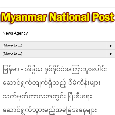
News Agency
▼
▼
မြန်မာ - အိန္ဒိယ နှစ်နိုင်ငံအကြားပူးပေါင်း
ဆောင်ရွက်လျက်ရှိသည့် စီမံကိန်းများ
သတ်မှတ်ကာလအတွင်း ပြီးစီးရေး
ဆောင်ရွက်သွားမည့်အခြေအနေများ