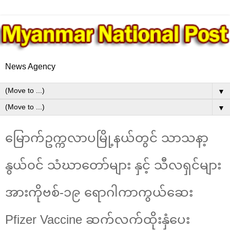
News Agency
▼
▼
မြောက်ဥက္ကလာပမြို့နယ်တွင် သာသနာ့
နွယ်၀င် သံဃာတော်များ နှင့် သီလရှင်များ
အားကိုဗစ်-၁၉‌ ရောဂါကာကွယ်ဆေး
Pfizer Vaccine ဆက်လက်ထိုးနှံပေး