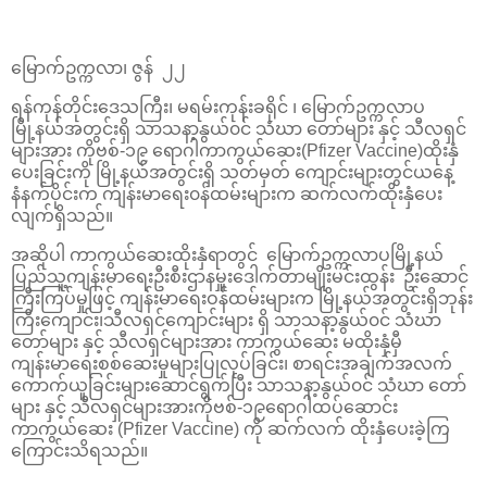
မြောက်ဥက္ကလာ၊ ဇွန် ၂၂
ရန်ကုန်တိုင်းဒေသကြီး၊ မရမ်းကုန်းခရိုင် ၊ မြောက်ဥက္ကလာပ
မြို့နယ်အတွင်းရှိ သာသနာ့နွယ်၀င် သံဃာ တော်များ နှင့် သီလရှင်
များအား ကိုဗစ်-၁၉ ရောဂါကာကွယ်ဆေး(Pfizer Vaccine)ထိုးနှံ
ပေးခြင်းကို မြို့နယ်အတွင်းရှိ သတ်မှတ် ကျောင်းများတွင်ယနေ့
နံနက်ပိုင်းက ကျန်းမာရေး၀န်ထမ်းများက ဆက်လက်ထိုးနှံပေး
လျက်ရှိသည်။
အဆိုပါ ကာကွယ်ဆေးထိုးနှံရာတွင် မြောက်ဥက္ကလာပမြို့နယ်
ပြည်သူ့ကျန်းမာရေးဦးစီးဌာနမှူးဒေါက်တာမျိုးမင်းထွန်း ဦးဆောင်
ကြီးကြပ်မှုဖြင့် ကျန်းမာရေးဝန်ထမ်းများက မြို့နယ်အတွင်းရှိဘုန်း
ကြီးကျောင်း၊သီလရှင်ကျောင်းများ ရှိ သာသနာ့နွယ်၀င် သံဃာ
တော်များ နှင့် သီလရှင်များအား ကာကွယ်ဆေး မထိုးနှံမှီ
ကျန်းမာရေးစစ်ဆေးမှုများပြုလုပ်ခြင်း၊ စာရင်းအချက်အလက်
ကောက်ယူခြင်းများဆောင်ရွက်ပြီး သာသနာ့နွယ်၀င် သံဃာ တော်
များ နှင့် သီလရှင်များအားကိုဗစ်-၁၉ရောဂါထပ်ဆောင်း
ကာကွယ်ဆေး (Pfizer Vaccine) ကို ဆက်လက် ထိုးနှံပေးခဲ့ကြ
ကြောင်းသိရသည်။