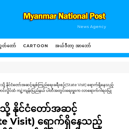
News Agency
ွှတ်တော်
CARTOON
အယ်ဒီတာ့ အာဘော်
ံသို့ နိုင်ငံတော်အဆင့်ချစ်ကြည်ရေးခရီးစဉ်(State Visit) ရောက်ရှိနေသည့်
အောင်လှိုင်ထံ ကျဲ့ကျန်းပြည်နယ် ပါတီအတွင်းရေးမှူးက လာရောက်ဂါရဝပြု
ို့ နိုင်ငံတော်အဆင့်
te Visit) ရောက်ရှိနေသည့်