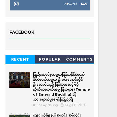
849
Followers
FACEBOOK
RECENT
POPULAR
COMMENTS
ပြည်ထောင်စုသမ္မတမြန်မာနိုင်ငံတော်
နိုင်ငံတော်သမ္မတ ဦးမင်းအောင်လှိုင်
ဦးဆောင်သည့် မြန်မာအဆင့်မြင့်
ကိုယ်စားလှယ်အဖွဲ့ မြဘုရား (Temple
of Emerald Buddha) သို့
သွားရောက်ဖူးမြော်ကြည်ညို
Ko Lay Naung
Aug 08, 2026
ကျိုင်းတုံမြို့နယ်အတွင်း အွန်လိုင်း