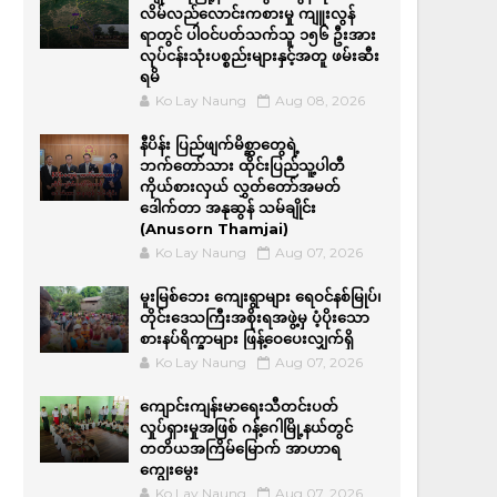
လိမ်လည်လောင်းကစားမှု ကျူးလွန်
ရာတွင် ပါဝင်ပတ်သက်သူ ၁၅၆ ဦးအား
လုပ်ငန်းသုံးပစ္စည်းများနှင့်အတူ ဖမ်းဆီး
ရမိ
Ko Lay Naung
Aug 08, 2026
နီပိန်း ပြည်ဖျက်မိစ္ဆာတွေရဲ့
ဘက်တော်သား ထိုင်းပြည်သူ့ပါတီ
ကိုယ်စားလှယ် လွှတ်တော်အမတ်
ဒေါက်တာ အနုဆွန် သမ်ချိုင်း
(Anusorn Thamjai)
Ko Lay Naung
Aug 07, 2026
မူးမြစ်ဘေး ကျေးရွာများ ရေဝင်နစ်မြုပ်၊
တိုင်းဒေသကြီးအစိုးရအဖွဲ့မှ ပံ့ပိုးသော
စားနပ်ရိက္ခာများ ဖြန့်ဝေပေးလျှက်ရှိ
Ko Lay Naung
Aug 07, 2026
ကျောင်းကျန်းမာရေးသီတင်းပတ်
လှုပ်ရှားမှုအဖြစ် ဂန့်ဂေါမြို့နယ်တွင်
တတိယအကြိမ်မြောက် အာဟာရ
ကျွေးမွေး
Ko Lay Naung
Aug 07, 2026