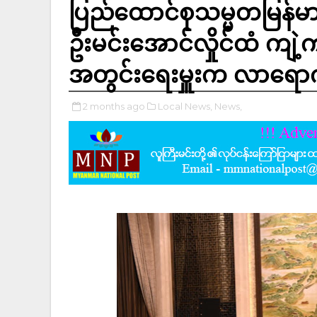
ပြည်ထောင်စုသမ္မတမြန်မာနိ
ဦးမင်းအောင်လှိုင်ထံ ကျဲ့
အတွင်းရေးမှူးက လာရောက
2 months ago
Local News,
News,