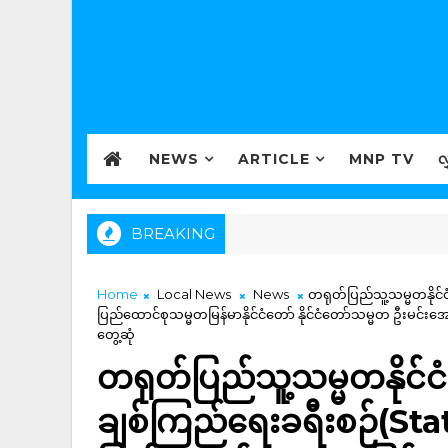
NEWS
ARTICLE
MNP TV
လ
BREAKING
Home
Local News
News
တရုတ်ပြည်သူ့သမ္မတနိုင်င
ပြည်ထောင်စုသမ္မတမြန်မာနိုင်ငံတော် နိုင်ငံတော်သမ္မတ ဦးမင်း
တွေ့ဆုံ
တရုတ်ပြည်သူ့သမ္မတနိုင်ငံသ
ချစ်ကြည်ရေးခရီးစဉ်(Sta