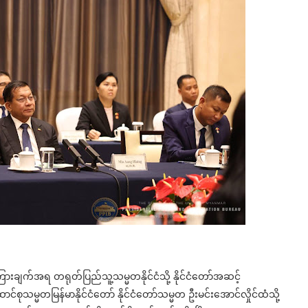
ြားချက်အရ တရုတ်ပြည်သူ့သမ္မတနိုင်ငံသို့ နိုင်ငံတော်အဆင့်
စုသမ္မတမြန်မာနိုင်ငံတော် နိုင်ငံတော်သမ္မတ ဦးမင်းအောင်လှိုင်ထံသို့