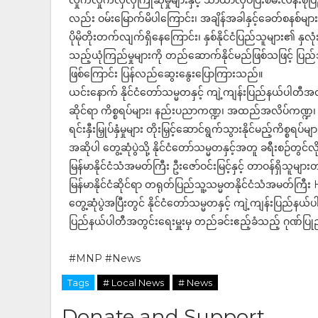
လှိုက်လှိုက်လှဲလှဲကြိုဆိုမှုများနှင့် သာယာလှပပြီးစိမ်းလန်
လည်း ဝမ်းမြောက်မိပါကြောင်း၊ အချိန်အခါနှင့်ခေတ်စနစ်များ မ
ပိုမိုတိုးတက်လျက်ရှိနေကြောင်း၊ နှစ်နိုင်ငံပြည်သူများ၏ နှလ
သည့်ယုံကြည်မှုများကို တည်ဆောက်နိုင်မည်ဖြစ်သဖြင့် ပြည်သ
ဖြစ်ကြောင်း ပြန်လည်ဆွေးနွေးပြောကြားသည်။
ယင်းနောက် နိုင်ငံတော်သမ္မတနှင့် ကျဲ့ကျန်းပြည်နယ်ပါတီအတွင်
ဆိုင်ရာ ကိစ္စရပ်များ၊ နည်းပညာကဏ္ဍ၊ အထည်အလိပ်ကဏ္ဍ၊ စိုက
ရင်းနှီးမြှုပ်နှံမှုများ တိုးမြှင့်ဆောင်ရွက်သွားနိုင်မည့်ကိစ္
အဆိုပါ တွေ့ဆုံပွဲသို့ နိုင်ငံတော်သမ္မတနှင့်အတူ ခရီးစဉ်တွင
မြန်မာနိုင်ငံသံအမတ်ကြီး ဦးဇော်ဝင်းမြင့်နှင့် တာဝန်ရှိသူ
မြန်မာနိုင်ငံဆိုင်ရာ တရုတ်ပြည်သူ့သမ္မတနိုင်ငံသံအမတ်ကြ
တွေ့ဆုံပွဲအပြီးတွင် နိုင်ငံတော်သမ္မတနှင့် ကျဲ့ကျန်းပြည်နယ်ပ
ပြည်နယ်ပါတီအတွင်းရေးမှူးမှ တည်ခင်းဧည့်ခံသည့် ဂုဏ်
#MNP #News
Tags
# Local News
# News
Donate and Support