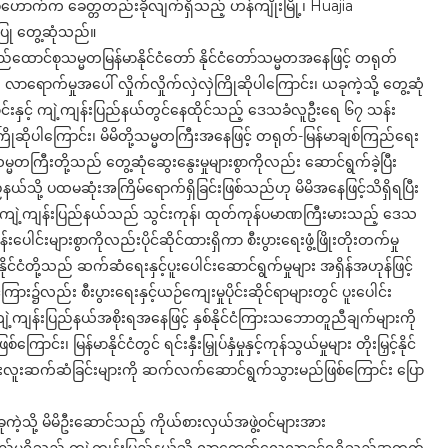
်ဟောက်က ခေတ္တတည်းခိုလျက်ရှိသည့် ဟန်ကျိုးမြို့၊ Huajia
ု တွေ့ဆုံသည်။
ြည်ထောင်စုသမ္မတမြန်မာနိုင်ငံတော် နိုင်ငံတော်သမ္မတအနေဖြင့် တရုတ်
) လာရောက်မှုအပေါ် လှိုက်လှိုက်လှဲလှဲကြိုဆိုပါကြောင်း၊ ယခုကဲ့သို့ တွေ့ဆုံ
်းနှင့် ကျဲ့ကျန်းပြည်နယ်တွင်နေထိုင်သည့် ဒေသခံလူဦးရေ ၆၇ သန်း
ြိုဆိုပါကြောင်း၊ မိမိတို့သမ္မတကြီးအနေဖြင့် တရုတ်-မြန်မာချစ်ကြည်ရေး
္မတကြီးတို့သည် တွေ့ဆုံဆွေးနွေးမှုများစွာကိုလည်း ဆောင်ရွက်ခဲ့ပြီး
ယ်သို့ ပထမဆုံးအကြိမ်ရောက်ရှိခြင်းဖြစ်သည်ဟု မိမိအနေဖြင့်သိရှိရပြီး
 ကျဲ့ကျန်းပြည်နယ်သည် သွင်းကုန်၊ ထုတ်ကုန်ပမာဏကြီးမားသည့် ဒေသ
ေါင်းများစွာကိုလည်းပိုင်ဆိုင်ထားရှိကာ စီးပွားရေးဖွံ့ဖြိုးတိုးတက်မှု
ုင်ငံတို့သည် ဆက်ဆံရေးနှင့်ပူးပေါင်းဆောင်ရွက်မှုများ အရှိန်အဟုန်ဖြင့်
ကြား၌လည်း စီးပွားရေးနှင့်ယဉ်ကျေးမှုပိုင်းဆိုင်ရာများတွင် ပူးပေါင်း
တို့ကျဲ့ကျန်းပြည်နယ်အစိုးရအနေဖြင့် နှစ်နိုင်ငံကြားသဘောတူညီချက်များကို
န်မာနိုင်ငံတွင် ရင်းနှီးမြှုပ်နှံမှုနှင့်ကုန်သွယ်မှုများ တိုးမြှင့်နိုင်
ကူးလူးဆက်ဆံခြင်းများကို ဆက်လက်ဆောင်ရွက်သွားမည်ဖြစ်ကြောင်း ပြော
ကဲ့သို့ မိမိဦးဆောင်သည့် ကိုယ်စားလှယ်အဖွဲ့ဝင်များအား