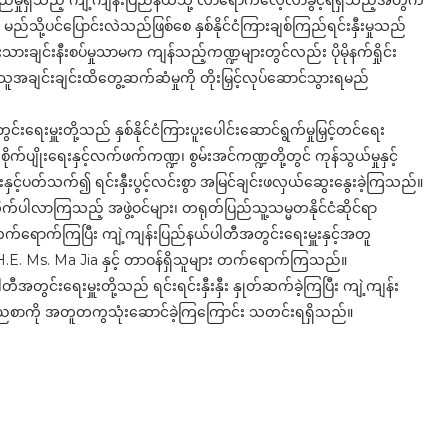
းစိုပြည်မှုရှိသည့် ကျဲ့ကျန်းပြည်နယ်သို့ လာရောက်လေ့လာခွင့်ရရှိသည့်အတွက်
ည်သို့ပင်ပြောင်းလဲသည်ဖြစ်စေ နှစ်နိုင်ငံကြားချစ်ကြည်ရင်းနှီးမှုသည်
ုံးသားချင်းနီးစပ်မှုသာမက ကျန်သည့်ကဏ္ဍများတွင်လည်း ပိုမိုနက်ရှိုင်း
ူအချင်းချင်းထိတွေ့ဆက်ဆံမှုကို တိုးမြှင့်လုပ်ဆောင်သွားရမည်
းရေးမှူးတို့သည် နှစ်နိုင်ငံကြားပူးပေါင်းဆောင်ရွက်မှုမြှင့်တင်ရေး
်ပျိုးရေးနှင့်လက်ဖက်ကဏ္ဍ၊ စွမ်းအင်ကဏ္ဍတို့တွင် ကုန်သွယ်မှုနှင့်
စရပ်များနှင့်ပတ်သက်၍ ရင်းနှီးပွင့်လင်းစွာ အမြင်ချင်းဖလှယ်ဆွေးနွေးခဲ့ကြသည်။
်လိုက်ပါလာကြသည့် အဖွဲ့ဝင်များ၊ တရုတ်ပြည်သူ့သမ္မတနိုင်ငံဆိုင်ရာ
များတက်ရောက်ကြပြီး ကျဲ့ကျန်းပြည်နယ်ပါတီအတွင်းရေးမှူးနှင့်အတူ
ီး H.E. Ms. Ma Jia နှင့် တာဝန်ရှိသူများ တက်ရောက်ကြသည်။
ါတီအတွင်းရေးမှူးတို့သည် ရင်းရင်းနှီးနှီး နှုတ်ဆက်ခဲ့ကြပြီး ကျဲ့ကျန်း
ပြုညစာကို အတူတကွသုံးဆောင်ခဲ့ကြကြောင်း သတင်းရရှိသည်။