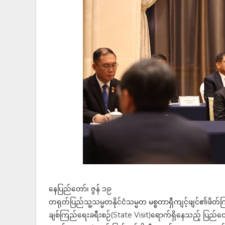
နေပြည်တော်၊ ဇွန် ၁၉
တရုတ်ပြည်သူ့သမ္မတနိုင်ငံသမ္မတ မစ္စတာရှီကျင့်ဖျင်၏ဖိတ်က
ချစ်ကြည်ရေးခရီးစဉ်(State Visit)ရောက်ရှိနေသည့် ပြည်ထောင်