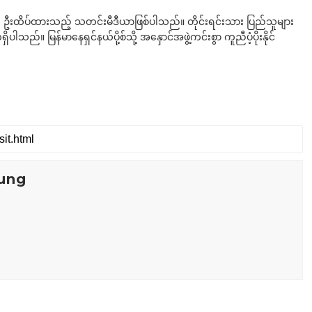
ို ဦးထိပ်ထားသည့် သတင်းမီဒီယာဖြစ်ပါသည်။ တိုင်းရင်းသား ပြည်သူများ
်။ မြန်မာနေရှင်နယ်ပို့စ်သို့ အနှောင်အဖွဲ့ကင်းစွာ ကူညီပံ့ပိုးနိုင်
ung