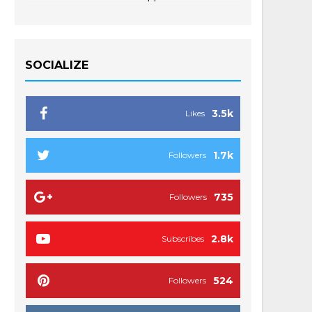
SOCIALIZE
3.5k
Likes
1.7k
Followers
735
Followers
2.8k
Subscribes
524
Followers