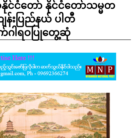
ုင်ငံတော် နိုင်ငံတော်သမ္မတ
ကျန်းပြည်နယ် ပါတီ
်ဂါရဝပြုတွေ့ဆုံ