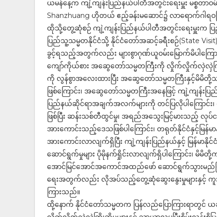
ယမန်နေ့က ကျဲ့ကျန်းပြည်နယ်ပါတီအတွင်းရေးမှူး မစ္စတာဝမ
Shanzhuang ဟိုတယ် ဧည့်ခန်းမဆောင်၌ လာရောက်ဂါရဝပြ
ထိုသို့တွေ့ဆုံစဉ် ကျဲ့ကျန်းပြည်နယ်ပါတီအတွင်းရေးမှူးက ပ
ပြည်သူ့သမ္မတနိုင်ငံသို့ နိုင်ငံတော်အဆင့်ခရီးစဉ်(State Visit
ခွင့်ရသည့်အတွက်လည်း များစွာဂုဏ်ယူဝမ်းမြောက်မိပါကြောင
ကျော်ကိုယ်စား အဆွေတော်သမ္မတကြီးကို လှိုက်လှိုက်လှဲလှဲက
ကို လွန်စွာအလေးထားပြီး အဆွေတော်သမ္မတကြီးနှင့်မိမိတို့သမ
ဖြစ်ကြောင်း၊ အဆွေတော်သမ္မတကြီးအနေဖြင့် ကျဲ့ကျန်းပြည်န
ပြည်နယ်ဆိုင်ရာအချက်အလက်များကို တင်ပြလိုပါကြောင်း၊
ဖြစ်ပြီး ဆန်းသစ်တီထွင်မှု၊ အရည်အသွေးမြင့်မားသည့် လုပ်ငန်းပ
အားကောင်းသည့်ဒေသဖြစ်ပါကြောင်း၊ တရုတ်နိုင်ငံနှင့်မြန်မာနိ
အားကောင်းလာလျက်ရှိပြီး ကျဲ့ကျန်းပြည်နယ်နှင့် မြန်မာနိုင်ငံ
ဆောင်ရွက်မှုများ ပိုမိုနက်ရှိုင်းလာလျက်ရှိပါကြောင်း၊ မိမိ
အောင်မြင်အောင်အကောင်အထည်ဖော် ဆောင်ရွက်သွားမည်ဖြစ်ကြောင်း၊ မြ
ရေးအတွက်လည်း လိုအပ်သည့်တွေ့ဆုံဆွေးနွေးမှုများနှင့် 
ကြားသည်။
ထို့နောက် နိုင်ငံတော်သမ္မတက ပြန်လည်ပြောကြားရာတွင် ယခု