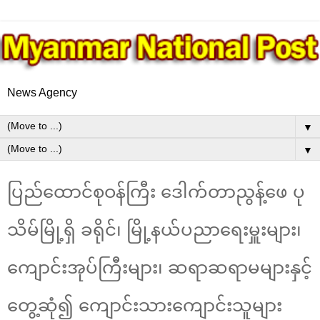
News Agency
▼
▼
ပြည်ထောင်စုဝန်ကြီး ဒေါက်တာညွန့်ဖေ ပု
သိမ်မြို့ရှိ ခရိုင်၊ မြို့နယ်ပညာရေးမှူးများ၊
ကျောင်းအုပ်ကြီးများ၊ ဆရာဆရာမများနှင့်
တွေ့ဆုံ၍ ကျောင်းသားကျောင်းသူများ