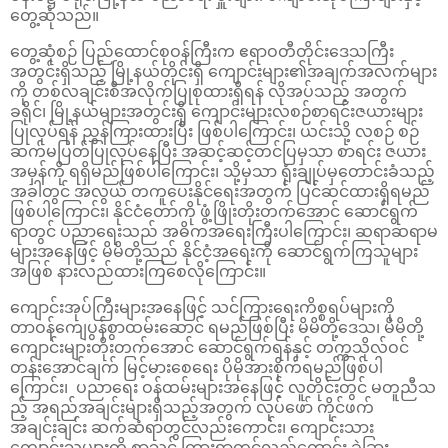
တွေ့ဆုံသည်။
တွေ့ဆုံစဉ် ပြည်ထောင်စုဝန်ကြီးက ဧရာဝတီတိုင်းဒေသကြီး
အတွင်းရှိသည့် မြို့နယ်တိုင်းရှိ ကျောင်းများ၏အချက်အလက်များ
ကို တစ်လချင်းစီအလိုက်ပြုစုထားရှိရန် လိုအပ်သည့် အတွက်
ခရိုင်၊ မြို့နယ်များအတွင်းရှိ ကျောင်းများလစဉ်စာရင်းဇယားများ
ပြုလုပ်ရန် ညွှန်ကြားထားပြီး ဖြစ်ပါကြောင်း၊ ယင်းသို့ လစဉ် စဉ်
ဆက်မပြတ်ပြုလုပ်နေပြီး အဆင့်ဆင့်တင်ပြမှသာ စာရင်း ဇယား
အမှန်ကို ရရှိမည်ဖြစ်ပါကြောင်း၊ သို့မှသာ ရုံးချုပ်မှတောင်းခံသည့်
အခါတွင် အလွယ် တကူပေးနိုင်ရေးအတွက် ပြင်ဆင်ထားရှိရမည်
ဖြစ်ပါကြောင်း၊ နိုင်ငံ‌‌တော်ကို ဖွံ့ဖြိုးတိုးတက်အောင် ဆောင်ရွက်
ရာတွင် ပညာရေးသည် အဓိကအရေးကြီးပါကြောင်း၊ ဆရာဆရာမ
များအနေဖြင့် မိမိတို့သည် နိုင်ငံ့အရေးကို ဆောင်ရွက်ကြသူများ
အဖြစ် နားလည်ထားကြစေလိုကြောင်း။
ကျောင်းအုပ်ကြီးများအနေဖြင့် သင်ကြားရေးကိစ္စရပ်များကို
တာဝန်ကျေပွန်စွာထမ်းဆောင် ရမည်ဖြစ်ပြီး မိမိတို့ဒေသ၊ မိမိတို့
ကျောင်းများတိုးတက်အောင် ဆောင်ရွက်ရန်နှင့် တက္ကသိုလ်ဝင်
တန်းအောင်ချက် မြင့်မားစေရေး ပိုမိုအားစိုက်ရမည်ဖြစ်ပါ
ကြောင်း၊ ပညာရေး ဝန်ထမ်းများအနေဖြင့် လူတိုင်းတွင် မတူညီသ
ည့် အရည်အချင်းများရှိသည့်အတွက် လုပ်ဖော် ကိုင်ဖက်
အချင်းချင်း ဆက်ဆံရာတွင်လည်းကောင်း၊ ကျောင်းသား
ကျောင်းသူများကို စာသင် ကြားရာတွင်လည်ကောင်း ခွဲခြား