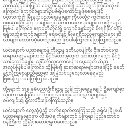
ဆက်ဆံခြင်းမပြုဘဲ မေတ္တာရှေ့ထား၍ ဆောင်ရွက်ကြစေလို ပါ
ကြောင်း၊ ကျောင်းများ၏ဥပဓိရုပ်ကောင်းမွန်စေရေးနှင့်
ပတ်သက်၍ မြို့နယ်ပညာရေးမှူးများ ကိုယ်တိုင် ကွင်းဆင်း
စစ်ဆေးပြီး ကျောင်းများတွင် မှတ်တမ်းစာအုပ်များ ထားရှိရမည်
ဖြစ်ပါ ကြောင်း၊ ဧရာဝတီတိုင်းရှိ ကျောင်းများတွင် မီးရရှိပြီး ရေမ
ရရှိသည့်ကျောင်းများကို ရေစင်နှင့် မီးမရရှိသည့်ကျောင်းများ ဆို
လာများ ထောက်ပံ့ပေးသွားမည်ဖြစ်ပါကြောင်း ပြောကြားသည်။
ယင်းနောက် ပညာရေးဝန်ကြီးဌာန ဒုတိယဝန်ကြီး ဦးဇော်ဝင်းက
ဆရာဆရာမများသည် နိုင်ငံတော်အတွက် အားထားရသော နိုင်ငံ့
သားကောင်းများ၊ လူတော်လူကောင်းများ မွေးထုတ် သည့်
အလုပ်ဖြစ်ပါကြောင်း၊ သို့ဖြစ်၍ ဆရာဆရာမများအ‌နေဖြင့် ခေတ်
နှင့်လိုက်လျောညီထွေစွာ အမြဲသင်ယူလေ့လာနေရမည်
ဖြစ်ကြောင်း ပြောကြားသည်။
ထို့နောက် အခြေခံပညာဦးစီးဌာန ညွှန်ကြားရေးမှုးချုပ် ‌ဦးကျော်စွာ
သွင်က အခြေခံပညာ ကဏ္ဍလုပ်ငန်းဆောင်ရွက်မှုများနှင့်
စပ်လျဉ်း၍ ရှင်းလင်းပြောကြားသည်။
ယင်းနောက် တွေ့ဆုံပွဲသို့ တက်ရောက်လာကြသည့် ခရိုင်၊ မြို့နယ်
ပညာရေးမှူးများက လိုအပ်ချက်များတင်ပြကြရာ ပြည်ထောင်စု
ဝန်ကြီးက ညှိနှိုင်းဆောင်ရွက်ပေးသည်။