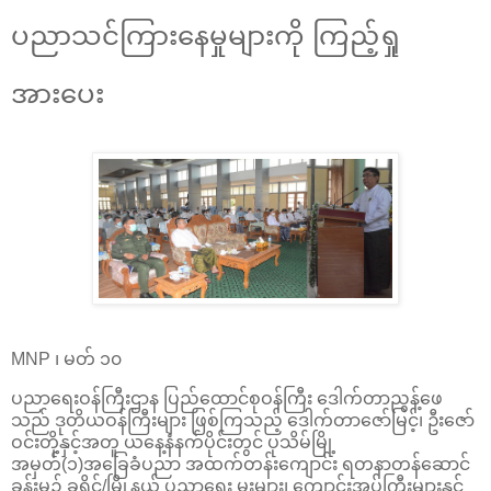
ပညာသင်ကြားနေမှုများကို ကြည့်ရှု
အားပေး
MNP ၊ မတ် ၁၀
ပညာရေးဝန်ကြီးဌာန ပြည်ထောင်စုဝန်ကြီး ဒေါက်တာညွန့်ဖေ
သည် ဒုတိယဝန်ကြီးများ ဖြစ်ကြသည့် ဒေါက်တာဇော်မြင့်၊ ဦးဇော်
ဝင်းတို့နှင့်အတူ ယနေ့နံနက်ပိုင်းတွင် ပုသိမ်မြို့
အမှတ်(၁)အခြေခံပညာ အထက်တန်းကျောင်း ရတနာတန်ဆောင်
ခန်းမ၌ ခရိုင်/မြို့နယ် ပညာရေး မှူးများ၊ ကျောင်းအုပ်ကြီးများနှင့်