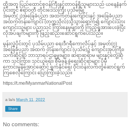
ထို့အတူ ပြည်ထောင်စုဝန်ကြီးနှင့်တာဝန်ရှိသူများသည် ယနေ့နံနက်
ပိုင်းတွင် ဧရာဝတီ တိုင်းဒေသကြီး ပုသိမ်မြို့
အမှတ်(၂)အခြေခံပညာ အထက်‌တန်းကျောင်းနှင့် အခြေခံပညာ
အထက်တန်းကျောင်း (တက္ကသိုလ်)သို့သွားရောက်၍ ကျောင်းသား
ကျောင်းသူများ ပညာသင် ကြားနေမှုများကို ကြည့်ရှုအားပေးခဲ့ပြီး
လိုအပ်ချက်များကို ဖြည့်ဆည်းဆောင်ရွက်ပေးသည်။
မွန်းလွဲပိုင်းတွင် ပုသိမ်ပညာ ရေးဒီဂရီကောလိပ်နှင့် အမှတ်(၇)
အခြေခံပညာ အထက် တန်းကျောင်း (ပုသိမ်)၌ ကျောင်းအုပ်ကြီး၊
သက်ဆိုင်ရာ ဘာသာရပ်ဌာနမှူးများ၊ ဆရာဆရာမ များနှင့်တွေ့ဆုံ
ကာ သင်ကြား၊ သင်ယူရေး၊ စီမံခန့်ခွဲရေးဆိုင်ရာများ ပိုမို
ကောင်းမွန်အောင်ဆောင် ရွက်နိုင်ရေး ဝိုင်းဝန်းလက်တွဲဆောင်ရွက်
ကြစေလိုကြောင်း ပြောကြားခဲ့သည်။
https://t.me/MyanmarNationalPost
a la/s
March 11, 2022
Share
No comments: