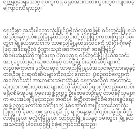
ရတနာမာရ်အောင် ရပ်ကွက်ရှိ ခရိုင်အားကစားကွင်းတွင် ကျင်းပခဲ့
ကြောင်းသိရသည်။
ရှေးဦးစွာ အဆိုပါဘောလုံးပြိုင်ပွဲဗိုလ်လုပွဲအဖြစ် ဝမ်းတွင်းမြို့နယ်
အသင်းနှင့် သာစည်မြို့နယ်အသင်းတို့ ယှဉ်ပြိုင်ကစားကြရာ ဝမ်း
တွင်းမြို့နယ်အသင်းက သာစည်မြို့နယ်အသင်းကို သုံးဂိုး-ဂိုးမရှိ
ဖြင့် အနိုင်ရဗိုလ် စွဲသွားသည်။ဆက်လက်၍ ဆုချီးမြှင့်ပွဲ
အခမ်းအနားကိုကျင်းပရာ ပထမဆုရ ဝမ်းတွင်းမြို့နယ်အသင်း
အား ငွေသားဆု၊ ဆုဖလားနှင့် တစ်ဦးချင်းဆုတံဆိပ်များကို
လည်းကောင်း၊၊ ဒုတိယဆုရ သာစည်မြို့နယ်အသင်းငွေသားဆုနှင့်
တစ်ဦးချင်းဆုတံဆိပ်များကိုလည်း ကောင်း၊ ပွဲစဉ်တစ်လျှောက်
အကောင်းဆုံး အားကစားသမားဆုနှင့် နေရာအလိုက် အကောင်း
ဆုံးအားကစားသမားဆုများထံသို့ ဆုတံဆိပ်များကိုလည်းကောင်း
ခရိုင်စီမံအုပ်ချုပ်ရေးအဖွဲ့ဥက္ကဋ္ဌ ဦးဇော်ဇော်ဦးနှင့် တာဝန်ရှိသူများ
က ပေးအပ်ချီးမြှင့်သည်။ အဆိုပါ မိတ္ထီလာခရိုင်စီမံအုပ်ချုပ်ရေး
အဖွဲ့ဥက္ကဋ္ဌဖလားအသက်(၁၉) နှစ်အောက်အမျိုးသားဘောလုံး
ပြိုင်ပွဲကို မေလ ၁၈ ရက်နေ့မှ ၂၄ ရက်နေ့အထိကျင်းပခဲ့ပြီး မိတ္ထီ
လာမြို့နယ်၊ မလှိုင်မြို့နယ်၊ သာစည်မြို့နယ်နှင့် ဝမ်းတွင်း မြို့နယ်
အသင်းတို့ ပါဝင်ယှဉ်ပြိုင်ခဲ့ကြောင်းသိရသည်။