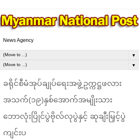
News Agency
▼
▼
ခရိုင်စီမံအုပ်ချုပ်ရေးအဖွဲ့ဥက္ကဋ္ဌဖလား
အသက်(၁၉)နှစ်အောက်အမျိုးသား
ဘောလုံးပြိုင်ပွဲဗိုလ်လုပွဲနှင့် ဆုချီးမြှင့်ပွဲ
ကျင်းပ