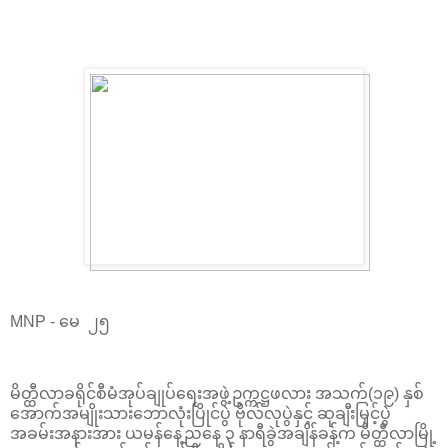
MNP - မေ ၂၅
မိတ္ထီလာခရိုင်စီမံအုပ်ချုပ်ရေးအဖွဲ့ဥက္ကဋ္ဌဖလား အသက်(၁၉) နှစ်
အောက်အမျိုးသားဘောလုံးပြိုင်ပွဲ ဗိုလ်လုပွဲနှင့် ဆုချီးမြှင့်ပွဲ
အခမ်းအနားအား ယမန်နေ့ညနေ ၃ နာရီခွဲအချိန်ခန့်က မိတ္ထီလာမြို့