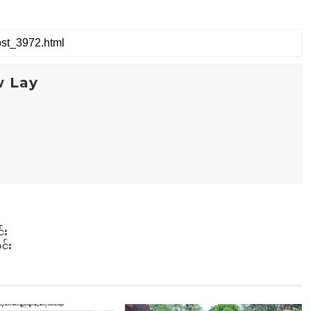
w Lay
်း
င်း