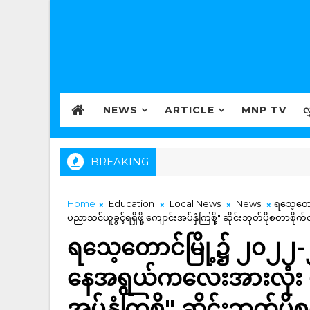
NEWS
ARTICLE
MNP TV
လ
BREAKING
Home
Education
Local News
News
ရသေ့တော
ပညာသင်ယူခွင့်ရရှိဖို့ ကျောင်းအပ်နှံကြစို့" ဆိုင်းဘုတ်ပိုစတာစိုက်
ရသေ့တောင်မြို့၌ ၂၀၂၂-
နေအရွယ်ကလေးအားလုံး ပညာ
အပ်နှံကြစို့" ဆိုင်းဘုတ်ပိ