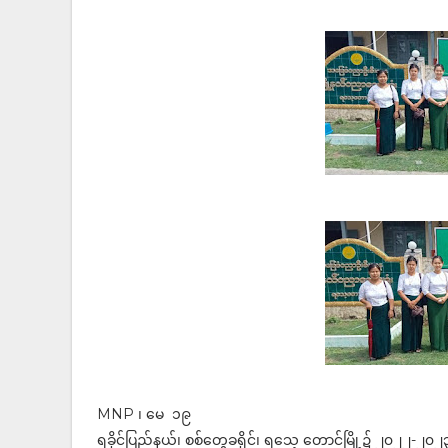
MNP ၊ မေ ၁၉
ရခိုင်ပြည်နယ်၊ စစ်တွေခရိုင်၊ ရသေ့ တောင်မြို့၌ ၂၀၂၂-၂