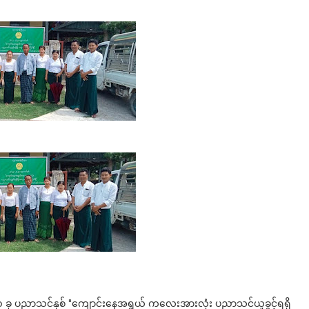
၀၂၃ ခု ပညာသင်နှစ် "ကျောင်းနေအရွယ် ကလေးအားလုံး ပညာသင်ယူခွင့်ရရှိ