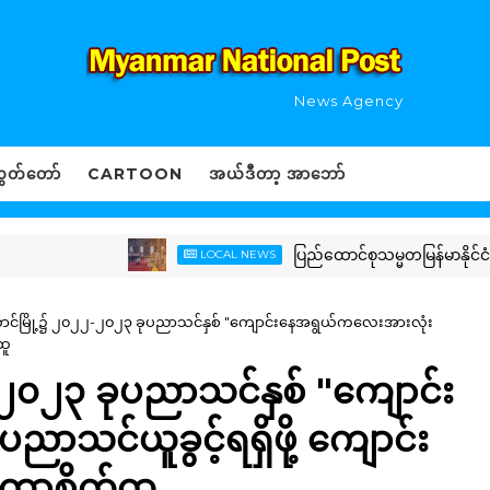
News Agency
ွှတ်တော်
CARTOON
အယ်ဒီတာ့ အာဘော်
ပြည်ထောင်စုသမ္မတမြန်မာနိုင်ငံတော် 
LOCAL NEWS
င်မြို့၌ ၂၀၂၂-၂၀၂၃ ခုပညာသင်နှစ် "ကျောင်းနေအရွယ်ကလေးအားလုံး
ထူ
၂၀၂၃ ခုပညာသင်နှစ် "ကျောင်း
သင်ယူခွင့်ရရှိဖို့ ကျောင်း
ုစတာစိုက်ထူ