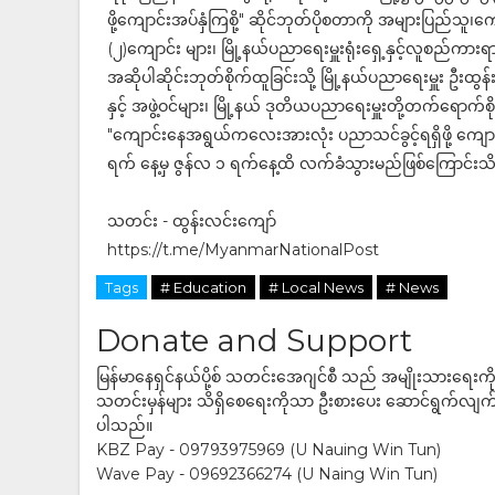
ဖို့ကျောင်းအပ်နှံကြစို့" ဆိုင်ဘုတ်ပိုစတာကို အများပြည်သ
(၂)ကျောင်း များ၊ မြို့နယ်ပညာရေးမှူးရုံးရှေ့နှင့်လူစည်ကာ
အဆိုပါဆိုင်းဘုတ်စိုက်ထူခြင်းသို့ မြို့နယ်ပညာရေးမှူး ဦးထွ
နှင့် အဖွဲ့ဝင်များ၊ မြို့နယ် ဒုတိယပညာရေးမှူးတို့တက်ရော
"ကျောင်းနေအရွယ်ကလေးအားလုံး ပညာသင်ခွင့်ရရှိဖို့ ကျောင
ရက် နေ့မှ ဇွန်လ ၁ ရက်နေ့ထိ လက်ခံသွားမည်ဖြစ်ကြောင်းသ
သတင်း - ထွန်းလင်းကျော်
https://t.me/MyanmarNationalPost
Tags
# Education
# Local News
# News
Donate and Support
မြန်မာနေရှင်နယ်ပို့စ် သတင်းအေဂျင်စီ သည် အမျိုးသားရေးက
သတင်းမှန်များ သိရှိစေရေးကိုသာ ဦးစားပေး ဆောင်ရွက်လျက်ရှိပါသည
ပါသည်။
KBZ Pay - 09793975969 (U Nauing Win Tun)
Wave Pay - 09692366274 (U Naing Win Tun)