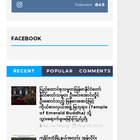
849
Followers
FACEBOOK
RECENT
POPULAR
COMMENTS
ပြည်ထောင်စုသမ္မတမြန်မာနိုင်ငံတော်
နိုင်ငံတော်သမ္မတ ဦးမင်းအောင်လှိုင်
ဦးဆောင်သည့် မြန်မာအဆင့်မြင့်
ကိုယ်စားလှယ်အဖွဲ့ မြဘုရား (Temple
of Emerald Buddha) သို့
သွားရောက်ဖူးမြော်ကြည်ညို
Ko Lay Naung
Aug 08, 2026
ကျိုင်းတုံမြို့နယ်အတွင်း အွန်လိုင်း