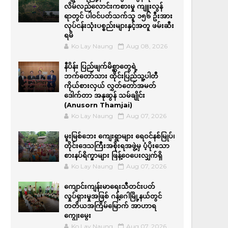
လိမ်လည်လောင်းကစားမှု ကျူးလွန်
ရာတွင် ပါဝင်ပတ်သက်သူ ၁၅၆ ဦးအား
လုပ်ငန်းသုံးပစ္စည်းများနှင့်အတူ ဖမ်းဆီး
ရမိ
Ko Lay Naung
Aug 08, 2026
နီပိန်း ပြည်ဖျက်မိစ္ဆာတွေရဲ့
ဘက်တော်သား ထိုင်းပြည်သူ့ပါတီ
ကိုယ်စားလှယ် လွှတ်တော်အမတ်
ဒေါက်တာ အနုဆွန် သမ်ချိုင်း
(Anusorn Thamjai)
Ko Lay Naung
Aug 07, 2026
မူးမြစ်ဘေး ကျေးရွာများ ရေဝင်နစ်မြုပ်၊
တိုင်းဒေသကြီးအစိုးရအဖွဲ့မှ ပံ့ပိုးသော
စားနပ်ရိက္ခာများ ဖြန့်ဝေပေးလျှက်ရှိ
Ko Lay Naung
Aug 07, 2026
ကျောင်းကျန်းမာရေးသီတင်းပတ်
လှုပ်ရှားမှုအဖြစ် ဂန့်ဂေါမြို့နယ်တွင်
တတိယအကြိမ်မြောက် အာဟာရ
ကျွေးမွေး
Ko Lay Naung
Aug 07, 2026