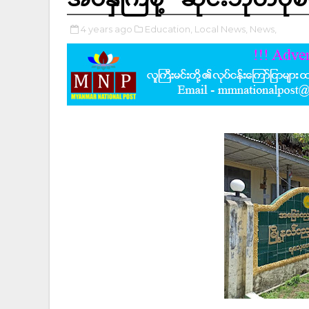
4 years ago
Education,
Local News,
News,