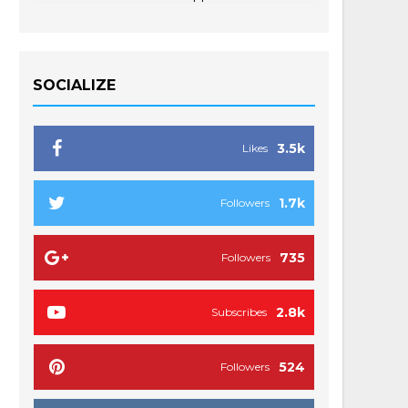
SOCIALIZE
3.5k
Likes
1.7k
Followers
735
Followers
2.8k
Subscribes
524
Followers