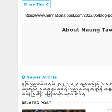
Share This
About Naung Ta
Newer Article
ရခိုင်ပြည်နယ်အတွင်း ၂၀၂၂-၂၀၂၃ ပညာသင်နှစ် “ကျောင
နေအရွယ် ကလေးများအားလုံး ပညာသင်ယူခွင့်ရရှိဖို့ ကျော
အပ်နှံကြပါစို့” မြေစိုက်ဆိုင်းဘုတ် စိုက်ထူ
RELATED POST