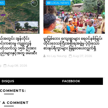
EWS
LOCAL NEWS
့နယ်အတွင်း အွန်လိုင်း
မူးမြစ်ဘေး ကျေးရွာများ ရေဝင်နစ်မြုပ်၊
်းကစားမှု ကျူးလွန်
တိုင်းဒေသကြီးအစိုးရအဖွဲ့မှ ပံ့ပိုးသော
်ပတ်သက်သူ ၁၅၆ ဦးအား
စားနပ်ရိက္ခာများ ဖြန့်ဝေပေးလျှက်ရှိ
္စည်းများနှင့်အတူ ဖမ်းဆီး
Ko Lay Naung
Aug 07, 2026
g
Aug 08, 2026
DISQUS
FACEBOOK
 COMMENTS:
T A COMMENT