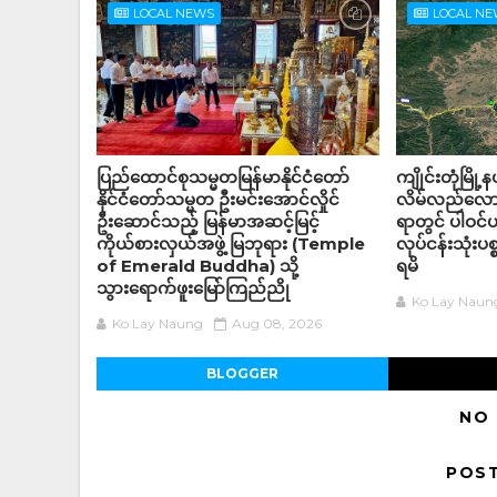
LOCAL NEWS
LOCAL N
ပြည်ထောင်စုသမ္မတမြန်မာနိုင်ငံတော်
ကျိုင်းတုံမြို
နိုင်ငံတော်သမ္မတ ဦးမင်းအောင်လှိုင်
လိမ်လည်လောင
ဦးဆောင်သည့် မြန်မာအဆင့်မြင့်
ရာတွင် ပါဝင
ကိုယ်စားလှယ်အဖွဲ့ မြဘုရား (Temple
လုပ်ငန်းသုံးပစ
of Emerald Buddha) သို့
ရမိ
သွားရောက်ဖူးမြော်ကြည်ညို
Ko Lay Naun
Ko Lay Naung
Aug 08, 2026
BLOGGER
NO
POS