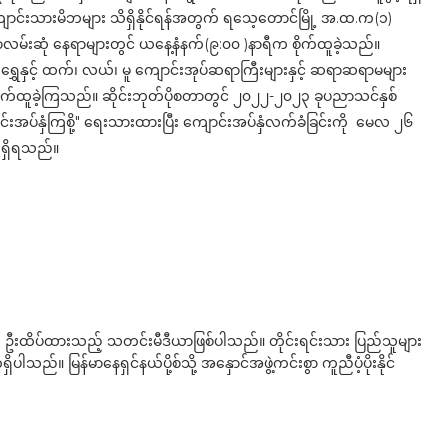
ူ၊ကျောင်းသားမိဘများ သိရှိနိုင်ရန်အတွက် ရသေ့တောင်မြို့ အ.ထ.က(၁)
းရာလမ်းဆုံ နေရာများတွင် ယနေ့နံနက်(၉:၀၀ )နာရီက စိုက်ထူခဲ့သည်။
န်းရွှေနှင့် ထက်၊ လယ်၊ မူ ကျောင်းအုပ်ဆရာကြီးများနှင့် ဆရာဆရာမများ
က်စိုက်ထူခဲ့ကြသည်။ ဆိုင်းဘုတ်ပိုစတာတွင် ၂၀၂၂-၂၀၂၃ ခုပညာသင်နှစ်
်းအပ်နှံကြစို့" ရေးသားထားပြီး ကျောင်းအပ်နှံလက်ခံခြင်းကို မေလ ၂၆
ိရှိရသည်။
ို ဦးထိပ်ထားသည့် သတင်းမီဒီယာဖြစ်ပါသည်။ တိုင်းရင်းသား ပြည်သူများ
်။ မြန်မာနေရှင်နယ်ပို့စ်သို့ အနှောင်အဖွဲ့ကင်းစွာ ကူညီပံ့ပိုးနိုင်