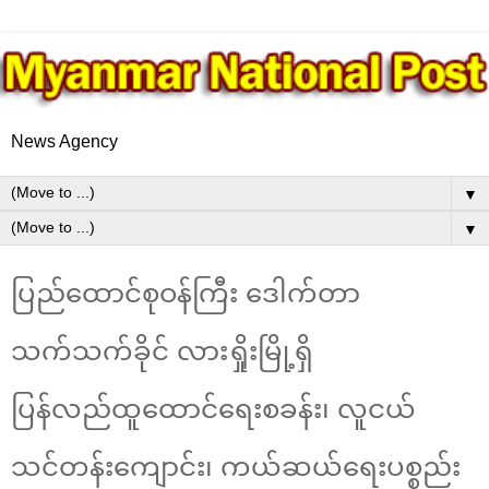
News Agency
▼
▼
ပြည်ထောင်စုဝန်ကြီး ဒေါက်တာ
သက်သက်ခိုင် လားရှိုးမြို့ရှိ
ပြန်လည်ထူထောင်ရေးစခန်း၊ လူငယ်
သင်တန်းကျောင်း၊ ကယ်ဆယ်ရေးပစ္စည်း