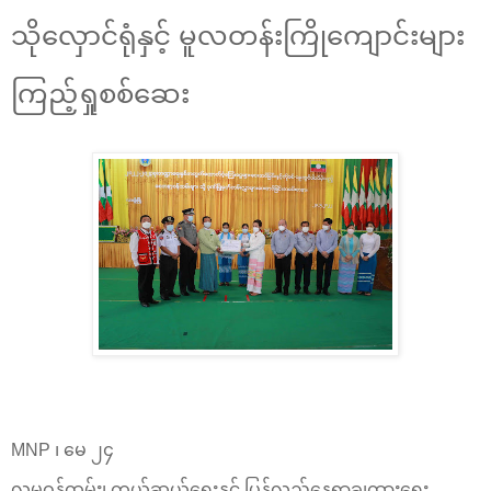
သိုလှောင်ရုံနှင့် မူလတန်းကြိုကျောင်းများ
ကြည့်ရှုစစ်ဆေး
MNP ၊ မေ ၂၄
လူမှုဝန်ထမ်း၊ ကယ်ဆယ်ရေးနှင့် ပြန်လည်နေရာချထားရေး