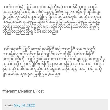
ဆက်လက်၍ ပြည်ထောင်စုဝန်ကြီးနှင့် တာဝန်ရှိသူများသည်
ဘေးအန္တရာယ်ဆိုင်ရာ စီမံခန့်ခွဲမှုဦးစီးဌာန လားရှိုးခရိုင်ဦးစီးမှူး
ရုံး(သိုလှောင်ရုံ) ရောက်ရှိကြပြီး အိမ်ထောင်စု(၁,၀၀၀) အတွက်
ကယ်ဆယ်ရေးပစ္စည်းများ၊ ဒေသဖွံ့ဖြိုးရေးသုံး ပစ္စည်းများနှင့်
လှူဒါန်းထားသည့် ပစ္စည်း များ သိုလှောင်ထိန်းသိမ်းထားရှိမှုကို
လှည့်လည်ကြည့်ရှု စစ်ဆေးသည်။
ယင်းနောက် ပြည်ထောင်စုဝန်ကြီးနှင့် တာဝန်ရှိသူများသည်
လားရှိုးလူငယ်သင်တန်း ကျောင်း၊ လားရှိုးမြို့ မူလတန်းကြို
ကျောင်းတို့ကို ကြည့်ရှုစစ်ဆေးကာ ဘာသာမရွေးလူမှုရေးကူညီမှု
အသင်းသို့ ရောက်ရှိပြီးဝန်ကြီးဌာနအနေဖြင့် သတ်မှတ်ချက်များ
နှင့်အညီ ပေါင်းစပ်ကူညီဆောင်ရွက်ပေးနိုင်မည့် အချက်များကို
ရှင်းလင်းဆွေးနွေးပြောကြားခဲ့သည်။
#MyanmarNationalPost
a la/s
May 24, 2022