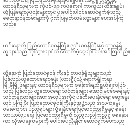
ဆက်လက်၍ ပြည်နယ်အစိုးရအုပ်ချုပ်ရေးအဖွဲ့ခွဲ ဥက္ကဋ္ဌနှင့်
တာဝန်ရှိသူများက ကိုဗစ်-၁၉ ကပ်ရောဂါ ကာကွယ်၊ ထိန်းချုပ်၊
တုံ့ပြန်ရေးလုပ်ငန်းများတွင် ပူးပေါင်းပါဝင်ဆောင်ရွက်ခဲ့သည့်
စေတနာ့ဝန်ထမ်းများကို ဂုဏ်ပြုမှတ်တမ်းလွှာများ ပေးအပ်ကြ
သည်။
ယင်းနောက် ပြည်ထောင်စုဝန်ကြီး၊ ဒုတိယဝန်ကြီးနှင့် တာဝန်ရှိ
သူများသည် ဘိုးဘွားများ ထံ ထောက်ပံ့ငွေများ ပေးအပ်ကြသည်။
ထို့နောက် ပြည်ထောင်စုဝန်ကြီးနှင့် တာဝန်ရှိသူများသည်
ပြန်လည်ထူထောင်ရေးစခန်း (လားရှိုး)သို့ ရောက်ရှိကြရာ
မြို့မိမြို့ဖများနှင့် တာဝန်ရှိသူများက စခန်း၏ရည်ရွယ်ချက်ဖြစ်
သည့် ပြန်လည် ထူထောင်ရေး သင်တန်းများ အောင်မြင်စေရေးနှင့်
သင်တန်းသားများအား အလုပ်အကိုင် ဖန်တီးပေးနိုင်ရေး ဆွေးနွေး
တင်ပြကြပြီး ပြည်ထောင်စုဝန်ကြီးနှင့်အဖွဲ့သည် အသက်မွေး
ဝမ်းကျောင်း ပညာရပ်များ ပို့ချနိုင်ရေးပြင်ဆင်ထားရှိမှုနှင့် စခန်း
သာယာလှပရေး ပြင်ဆင်ထားရှိမှုကို လှည့်လည်ကြည့်ရှု စစ်ဆေး
ကာ လိုအပ်ချက်များကို ပေါင်းစပ်ညှိနှိုင်း ဆောင်ရွက်ပေးသည်။