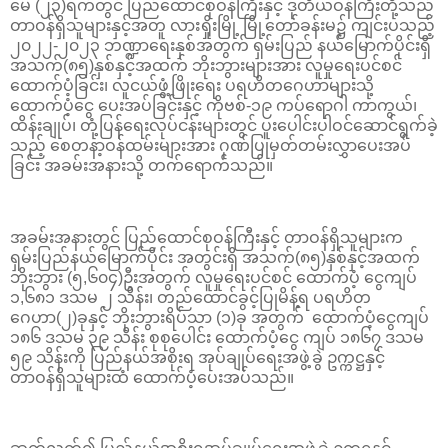
မေ (၂၃)ရက်တွင် ပြည်ထောင်စုဝန်ကြီးနှင့် ဒုတိယဝန်ကြီးတို့သည်
တာဝန်ရှိသူများနှင့်အတူ လားရှိုးမြို့ မြို့တော်ခန်းမ၌ ကျင်းပသည့်
၂၀၂၂-၂၀၂၃ ဘဏ္ဍာရေးနှစ်အတွက် ရှမ်းပြည် နယ်မြောက်ပိုင်းရှိ
အသက်(၈၅)နှစ်နှင့်အထက် ဘိုးဘွားများအား လူမှုရေးပင်စင်
ထောက်ပံ့ခြင်း၊ လူငယ်ဖွံ့ဖြိုးရေး ပရဟိတဂေဟာများသို့
ထောက်ပံ့ငွေ ပေးအပ်ခြင်းနှင့် ကိုဗစ်-၁၉ ကပ်ရောဂါ ကာကွယ်၊
ထိန်းချုပ်၊ တုံ့ပြန်ရေးလုပ်ငန်းများတွင် ပူးပေါင်းပါဝင်ဆောင်ရွက်ခဲ့
သည့် စေတနာ့ဝန်ထမ်းများအား ဂုဏ်ပြုမှတ်တမ်းလွှာပေးအပ်
ခြင်း အခမ်းအနားသို့ တက်ရောက်သည်။
အခမ်းအနားတွင် ပြည်ထောင်စုဝန်ကြီးနှင့် တာဝန်ရှိသူများက
ရှမ်းပြည်နယ်မြောက်ပိုင်း အတွင်းရှိ အသက်(၈၅)နှစ်နှင့်အထက်
ဘိုးဘွား (၅,၆၀၄)ဦးအတွက် လူမှုရေးပင်စင် ထောက်ပံ့ ငွေကျပ်
၁,၆၈၁ ဒသမ ၂ သိန်း၊ တည်ထောင်ခွင့်ပြုမိန့်ရ ပရဟိတ
ဂေဟာ(၂)ခုနှင့် ဘိုးဘွားရိပ်သာ (၁)ခု အတွက် ထောက်ပံ့ငွေကျပ်
၁၈၆ ဒသမ ၃၉ သိန်း စုစုပေါင်း ထောက်ပံ့ငွေ ကျပ် ၁၈၆၇ ဒသမ
၅၉ သိန်းကို ပြည်နယ်အစိုးရ အုပ်ချုပ်ရေးအဖွဲ့ခွဲ ဥက္ကဋ္ဌနှင့်
တာဝန်ရှိသူများထံ ထောက်ပံ့ပေးအပ်သည်။