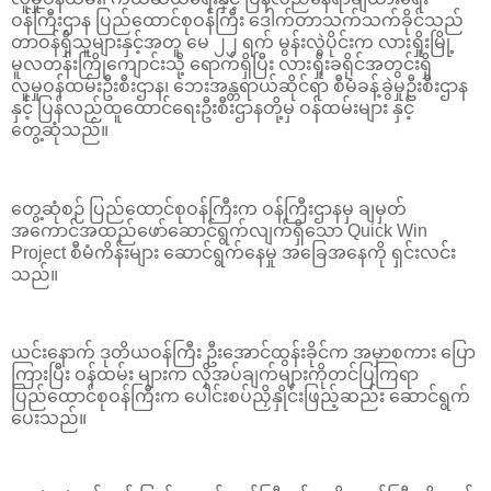
ဝန်ကြီးဌာန ပြည်ထောင်စုဝန်ကြီး ဒေါက်တာသက်သက်ခိုင်သည်
တာဝန်ရှိသူများနှင့်အတူ မေ ၂၂ ရက် မွန်းလွဲပိုင်းက လားရှိုးမြို့
မူလတန်းကြိုကျောင်းသို့ ရောက်ရှိပြီး လားရှိုးခရိုင်အတွင်းရှိ
လူမှုဝန်ထမ်းဦးစီးဌာန၊ ဘေးအန္တရာယ်ဆိုင်ရာ စီမံခန့်ခွဲမှုဦးစီးဌာန
နှင့် ပြန်လည်ထူထောင်ရေးဦးစီးဌာနတို့မှ ဝန်ထမ်းများ နှင့်
တွေ့ဆုံသည်။
တွေ့ဆုံစဉ် ပြည်ထောင်စုဝန်ကြီးက ဝန်ကြီးဌာနမှ ချမှတ်
အကောင်အထည်ဖော်ဆောင်ရွက်လျက်ရှိသော Quick Win
Project စီမံကိန်းများ ဆောင်ရွက်နေမှု အခြေအနေကို ရှင်းလင်း
သည်။
ယင်းနောက် ဒုတိယဝန်ကြီး ဦးအောင်ထွန်းခိုင်က အမှာစကား ပြော
ကြားပြီး ဝန်ထမ်း များက လိုအပ်ချက်များကိုတင်ပြကြရာ
ပြည်ထောင်စုဝန်ကြီးက ပေါင်းစပ်ညှိနှိုင်းဖြည့်ဆည်း ဆောင်ရွက်
ပေးသည်။