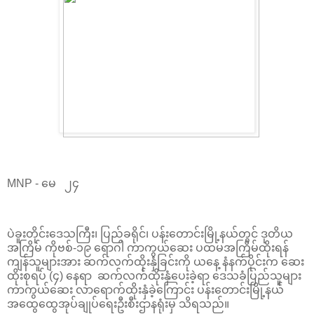
MNP - မေ ၂၄
ပဲခူးတိုင်းဒေသကြီး၊ ပြည်ခရိုင်၊ ပန်းတောင်းမြို့နယ်တွင် ဒုတိယ
အကြိမ် ကိုဗစ်-၁၉ ရောဂါ ကာကွယ်ဆေး ပထမအကြိမ်ထိုးရန်
ကျန်သူများအား ဆက်လက်ထိုးနှံခြင်းကို ယနေ့ နံနက်ပိုင်းက ဆေး
ထိုးစုရပ် (၄) နေရာ ဆက်လက်ထိုးနှံပေးခဲ့ရာ ဒေသခံပြည်သူများ
ကာကွယ်ဆေး လာရောက်ထိုးနှံခဲ့ကြောင်း ပန်းတောင်းမြို့နယ်
အထွေထွေအုပ်ချုပ်ရေးဦးစီးဌာနရုံးမှ သိရသည်။