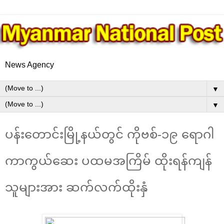
News Agency
▼
▼
ပန်းတောင်းမြို့နယ်တွင် ကိုဗစ်-၁၉ ရောဂါ
ကာကွယ်ဆေး ပထမအကြိမ် ထိုးရန်ကျန်
သူများအား ဆက်လက်ထိုးနှံ