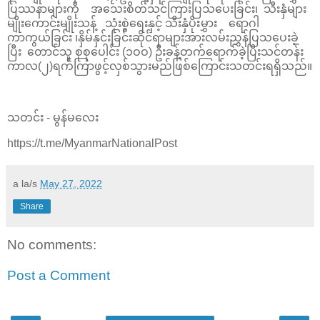
ပြဿနာများကို အသေးစိတ်သင်ကြားပြသပေးခြင်း၊ သီးနှံများ
မျိုးကောင်းမျိုးသန့် သုံးစွဲရေးနှင့် သီးနှံပိုးမွှား ရောဂါ
ကာကွယ်ခြင်း ၊နှိမ်နှင်းခြင်းဆိုင်ရာများအားလမ်းညွှန်ပြသပေးခဲ့
ပြီး တောင်သူ စုစုပေါင်း (၁ဝဝ) ဦးခန့်တက်ရောက်ခဲ့ပြီးသင်တန်း
ကာလ(၂)ရက်ကြာဖွင့်လှစ်သွားမည်ဖြစ်ကြောင်းသတင်းရရှိသည်။
သတင်း - မွန်မလေး
https://t.me/MyanmarNationalPost
a la/s
May 27, 2022
Share
No comments:
Post a Comment