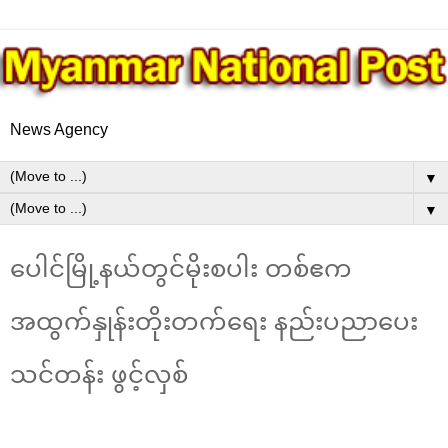
News Agency
▼
▼
ပေါင်မြို့နယ်တွင်မိုးစပါး တစ်ဧက
အထွက်နှုန်းတိုးတက်ရေး နည်းပညာပေး
သင်တန်း ဖွင့်လှစ်