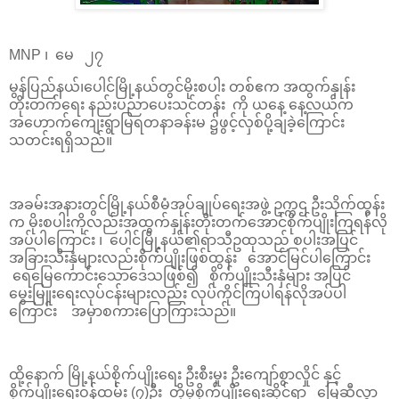
MNP ၊ မေ ၂၇
မွန်ပြည်နယ်၊ပေါင်မြို့နယ်တွင်မိုးစပါး တစ်ဧက အထွက်နှုန်း
တိုးတက်ရေး နည်းပညာပေးသင်တန်း ကို ယနေ့ နေ့လယ်က
အဟောက်ကျေးရွာမြရတနာခန်းမ ၌ဖွင့်လှစ်ပို့ချခဲ့ကြောင်း
သတင်းရရှိသည်။
အခမ်းအနားတွင်မြို့နယ်စီမံအုပ်ချုပ်ရေးအဖွဲ့ ဥက္ကဌ ဦးသိုက်ထွန်း
က မိုးစပါးကိုလည်းအထွက်နှုန်းတိုးတက်အောင်စိုက်ပျိုးကြရန်လို
အပ်ပါကြောင်း ၊ ပေါင်မြို့နယ်၏ရာသီဥထုသည် စပါးအပြင်
အခြားသီးနှံများလည်းစိုက်ပျိုးဖြစ်ထွန်း အောင်မြင်ပါကြောင်း
ရေမြေကောင်းသောဒေသဖြစ်၍ စိုက်ပျိုးသီးနှံများ အပြင်
မွေးမြူးရေးလုပ်ငန်းများလည်း လုပ်ကိုင်ကြပါရန်လိုအပ်ပါ
ကြောင်း အမှာစကားပြောကြားသည်။
ထို့နောက် မြို့နယ်စိုက်ပျိုးရေး ဦးစီးမှုး ဦးကျော်စွာလှိုင် နှင့်
စိုက်ပျိုးရေးဝန်ထမ်း (၇)ဦး တို့မှစိုက်ပျိုးရေးဆိုင်ရာ မြေဆီလွှာ