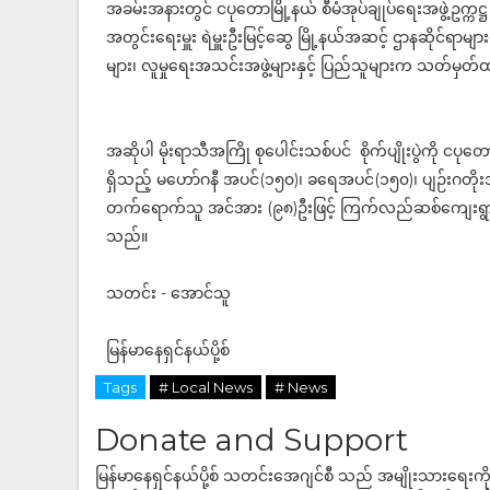
အခမ်းအနားတွင် ငပုတောမြို့နယ် စီမံအုပ်ချုပ်ရေးအဖွဲ့ဥက္ကဋ္ဌ ဦ
အတွင်းရေးမှူး ရဲမှူးဦးမြင့်ဆွေ မြို့နယ်အဆင့် ဌာနဆိုင်ရာမျာ
များ၊ လူမှုရေးအသင်းအဖွဲ့များနှင့် ပြည်သူများက သတ်မ
အဆိုပါ မိုးရာသီအကြို စုပေါင်းသစ်ပင် စိုက်ပျိုးပွဲကို ငပုတ
ရှိသည့် မဟော်ဂနီ အပင်(၁၅၀)၊ ခရေအပင်(၁၅၀)၊ ပျဉ်းဂတိုးအ
တက်ရောက်သူ အင်အား (၉၈)ဦးဖြင့် ကြက်လည်ဆစ်ကျေးရွာရှိ ရ
သည်။
သတင်း - အောင်သူ
မြန်မာနေရှင်နယ်ပို့စ်
Tags
# Local News
# News
Donate and Support
မြန်မာနေရှင်နယ်ပို့စ် သတင်းအေဂျင်စီ သည် အမျိုးသားရေးက