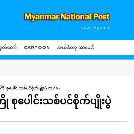
News Agency
ွှတ်တော်
CARTOON
အယ်ဒီတာ့ အာဘော်
ု စုပေါင်းသစ်ပင်စိုက်ပျိုးပွဲ ကျင်းပ
 စုပေါင်းသစ်ပင်စိုက်ပျိုးပွဲ