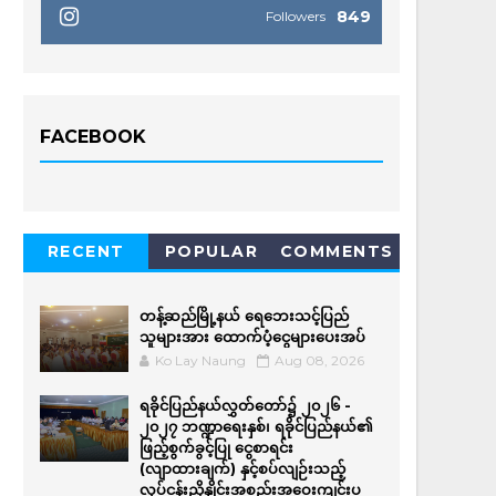
849
Followers
FACEBOOK
RECENT
POPULAR
COMMENTS
တန့်ဆည်မြို့နယ် ရေဘေးသင့်ပြည်
သူများအား ထောက်ပံ့ငွေများပေးအပ်
Ko Lay Naung
Aug 08, 2026
ရခိုင်ပြည်နယ်လွှတ်တော်၌ ၂၀၂၆ -
၂၀၂၇ ဘဏ္ဍာရေးနှစ်၊ ရခိုင်ပြည်နယ်၏
ဖြည့်စွက်ခွင့်ပြု ငွေစာရင်း
(လျာထားချက်) နှင့်စပ်လျဉ်းသည့်
လုပ်ငန်းညှိနှိုင်းအစည်းအဝေးကျင်းပ