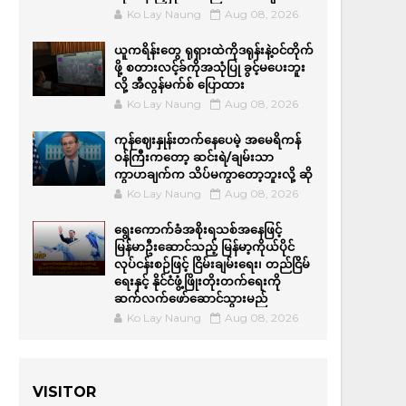
Ko Lay Naung
Aug 08, 2026
ယူကရိန်းတွေ ရုရှားထဲကိုဒရုန်းနဲ့ဝင်တိုက်
ဖို့ စတားလင့်ခ်ကိုအသုံပြု ခွင့်မပေးဘူး
လို့ အီလွန်မက်စ် ပြောထား
Ko Lay Naung
Aug 08, 2026
ကုန်ဈေးနှုန်းတက်နေပေမဲ့ အမေရိကန်
ဝန်ကြီးကတော့ ဆင်းရဲ/ချမ်းသာ
ကွာဟချက်က သိပ်မကွာတော့ဘူးလို့ ဆို
Ko Lay Naung
Aug 08, 2026
ရွေးကောက်ခံအစိုးရသစ်အနေဖြင့်
မြန်မာဦးဆောင်သည့် မြန်မာ့ကိုယ်ပိုင်
လုပ်ငန်းစဉ်ဖြင့် ငြိမ်းချမ်းရေး၊ တည်ငြိမ်
ရေးနှင့် နိုင်ငံဖွံ့ဖြိုးတိုးတက်ရေးကို
ဆက်လက်ဖော်ဆောင်သွားမည်
Ko Lay Naung
Aug 08, 2026
VISITOR