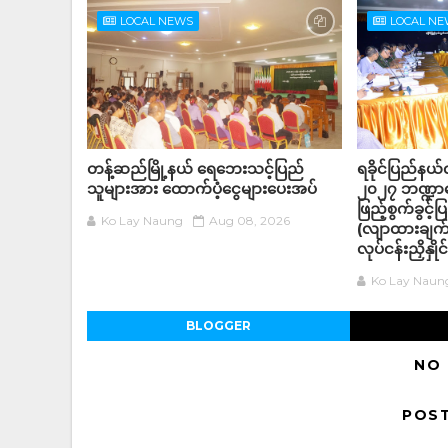
LOCAL NEWS
LOCAL N
တန့်ဆည်မြို့နယ် ရေဘေးသင့်ပြည်
ရခိုင်ပြည်နယ
သူများအား ထောက်ပံ့ငွေများပေးအပ်
၂၀၂၇ ဘဏ္ဍာရေ
ဖြည့်စွက်ခွင့်ပ
Ko Lay Naung
Aug 08, 2026
(လျာထားချက်)
လုပ်ငန်းညှိန
Ko Lay Naun
BLOGGER
NO
POS