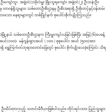
းကျော်သူ၊ အဖွဲ့ဝင်(၁)ဗိုလ်မှူး ဖြိုးသူရကျော်၊ အဖွဲ့ဝင်(၂) ဦးသန်းဦး၊
းမှ တာဝန်ရှိသူများ၊ သစ်တောဦးစီးဌာနမှ ဦးစီးအရာရှိ ဦးစိုးတင့်နှင့်ဝန်ထမ်း
ှတ်ထားသော နေရာများတွင် တစ်ပြိုင်နက် စုပေါင်းစိုက်ပျိုးကြသည်။
ောမြို့နယ် သစ်တောဦးစီးဌာနက ကြီးမှူးကျင်းပခြင်းဖြစ်ပြီး အမြင့်(၆)ပေခန့်
ပင်(၁၀၀)၊ မန်ဂျန်းရှားအပင် ( ၁၀၀ ) စုစုပေါင်း အပင် (၅၀၀)အား
ွှေကြက်ဝပ်ဘုရားတောင်ခြေတွင် စုပေါင်း စိုက်ပျိုးပေးခဲ့ကြောင်း သိရ
ို ဦးထိပ်ထားသည့် သတင်းမီဒီယာဖြစ်ပါသည်။ တိုင်းရင်းသား ပြည်သူများ