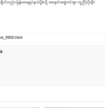
်။ မြန်မာနေရှင်နယ်ပို့စ်သို့ အနှောင်အဖွဲ့ကင်းစွာ ကူညီပံ့ပိုးနိုင်
s