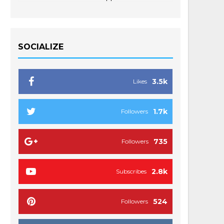
SOCIALIZE
3.5k
Likes
1.7k
Followers
735
Followers
2.8k
Subscribes
524
Followers