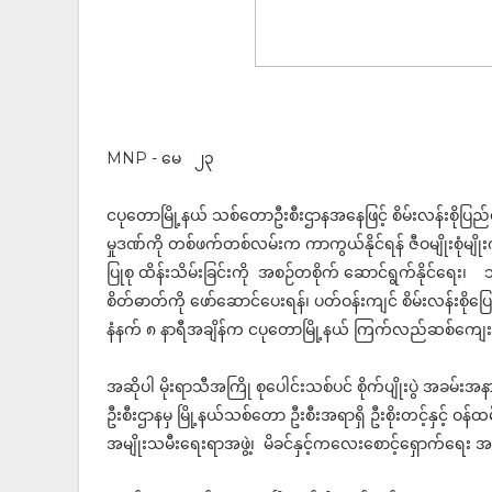
MNP - မေ ၂၃
ငပုတောမြို့နယ် သစ်တောဦးစီးဌာနအနေဖြင့် စိမ်းလန်းစိုပ
မှုဒဏ်ကို တစ်ဖက်တစ်လမ်းက ကာကွယ်နိုင်ရန် ဇီဝမျိုးစုံမျိုး
ပြုစု ထိန်းသိမ်းခြင်းကို အစဉ်တစိုက် ဆောင်ရွက်နိုင်ရေး၊
စိတ်ဓာတ်ကို ဖော်ဆောင်ပေးရန်၊ ပတ်ဝန်းကျင် စိမ်းလန်းစိုပြေ
နံနက် ၈ နာရီအချိန်က ငပုတောမြို့နယ် ကြက်လည်ဆစ်ကျေးရွာ
အဆိုပါ မိုးရာသီအကြို စုပေါင်းသစ်ပင် စိုက်ပျိုးပွဲ အခမ်းအနားသ
ဦးစီးဌာနမှ မြို့နယ်သစ်တော ဦးစီးအရာရှိ ဦးစိုးတင့်နှင့် ဝန်ထမ
အမျိုးသမီးရေးရာအဖွဲ့၊ မိခင်နှင့်ကလေးစောင့်ရှောက်ရေး 