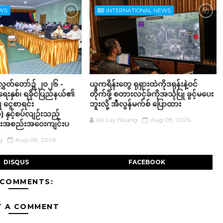
EWS
INTERNATIONAL NEWS
်လွှတ်တော်၌ ၂၀၂၆ -
ယူကရိန်းတွေ ရုရှားထဲကိုဒရုန်းနဲ့ဝင်
းနှစ်၊ ရခိုင်ပြည်နယ်၏
တိုက်ဖို့ စတားလင့်ခ်ကိုအသုံပြု ခွင့်မပေး
ြု ငွေစာရင်း
ဘူးလို့ အီလွန်မက်စ် ပြောထား
 နှင့်စပ်လျဉ်းသည့်
Ko Lay Naung
Aug 08, 2026
ှိုင်းအစည်းအဝေးကျင်းပ
g
Aug 08, 2026
DISQUS
FACEBOOK
 COMMENTS:
T A COMMENT