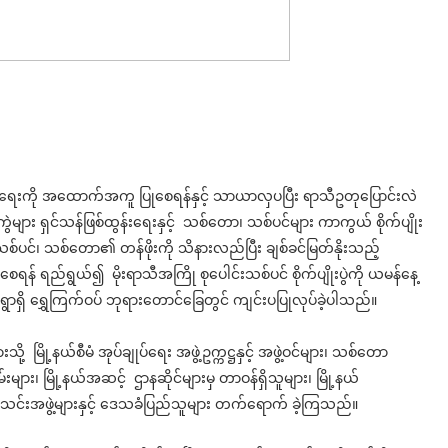
ြည်ရေးကို အထောက်အကူ ပြုစေရန်နှင့် သာယာလှပပြီး ရာသီဥတုပြောင်းလဲ
ကွဲများ ရှင်သန်ဖြစ်ထွန်းရေးနှင့် သစ်တော၊ သစ်ပင်များ ကာကွယ် စိုက်ပျိုး
 သစ်ပင်၊ သစ်တော၏ တန်ဖိုးကို သိနားလည်ပြီး ချစ်ခင်မြတ်နိုးသည့်
စေရန် ရည်ရွယ်၍ မိုးရာသီအကြို စုပေါင်းသစ်ပင် စိုက်ပျိုးပွဲကို ယမန်နေ့
ရှိ ရွှေကြက်ဝပ် ဘုရားတောင်ခြေတွင် ကျင်းပပြုလုပ်ခဲ့ပါသည်။
ို့ မြို့နယ်စီမံ အုပ်ချုပ်ရေး အဖွဲ့ဥက္ကဋ္ဌနှင့် အဖွဲ့ဝင်များ၊ သစ်တော
်းများ၊ မြို့နယ်အဆင့် ဌာနဆိုင်များမှ တာဝန်ရှိသူများ၊ မြို့နယ်
အသင်းအဖွဲ့များနှင့် ဒေသခံပြည်သူများ တက်ရောက် ခဲ့ကြသည်။