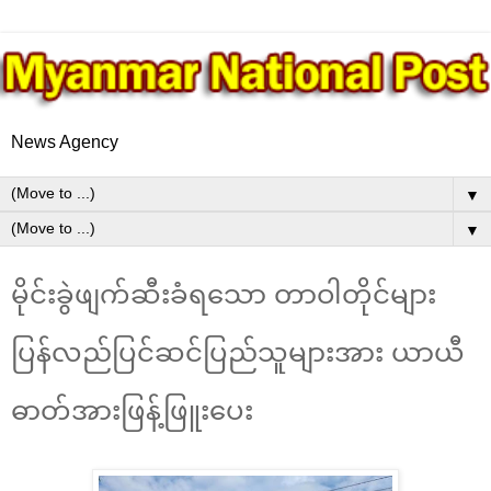
News Agency
▼
▼
မိုင်းခွဲဖျက်ဆီးခံရသော တာဝါတိုင်များ
ပြန်လည်ပြင်ဆင်ပြည်သူများအား ယာယီ
ဓာတ်အားဖြန့်ဖြူးပေး