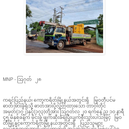
MNP - ဩဂုတ် ၂၈
ကရင်ပြည်နယ်၊ ကော့ကရိတ်မြို့နယ်အတွင်းရှိ မြဝတီပင်မ
ဓာတ်အားခွဲရုံသို့ ဓာတ်အားပို့လွှတ်ထားသော တာဝါတိုင်
အမှတ်(၁၇၂)နှင့်(၁၇၃)တို့အား ဩဂုတ်လ ၂၀ ရက်နေ့ ည ၁၀ နာရီ
၄၅ မိနှစ်ခန့်က မိုင်းခွဲ ဖျက်ဆီးခံရပြီးပျက်စီးသွားပါသဖြင့် မြဝ
တီမြို့နှင့်ကော့ကရိတ်မြို့နယ်အတွင်းရှိ ပြည်သူများ
လျှပ်စစ်ဓာတ်အားပြတ်တောက်၍ အခက်အခဲများ ဖြစ်ပေါ်ခဲ့ရ