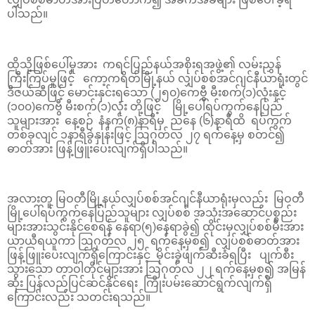
ပါသည်။
ထိုသို့ဖြစ်ပေါ်မှုအား ကရင်ပြည်နယ်အစိုးရအဖွဲ့၏ လမ်းညွှန်
ကြီးကြပ်မှုဖြင့် ကော့ကရိတ်မြို့နယ် လျှပ်စစ်အင်ဂျင်နီယာရုံးတွင်
ဒီဇယ်ဆီဖြင့် မောင်းနှင်းရသော (၂၅၀)ကေဗွီ မီးစက်(၁)လုံးနှင့်
(၁၀၀)ကေဗွီ မီးစက်(၁)လုံး တို့ဖြင့် မြို့ပေါ်ရပ်ကွက်နေပြည်
သူများအား နေ့စဉ် နံနက်(၈)နာရီမှ ညနေ (၆)နာရီထိ ရပ်ကွက်
တစ်ခုလျင် ၁နာရီခွဲနှုန်းဖြင့် ဩဂုတ်လ ၂၇ ရက်နေ့မှ စတင်၍
ဓာတ်အား ဖြန့်ဖြူးပေးလျက်ရှိပါသည်။
အလားတူ မြဝတီမြို့နယ်လျှပ်စစ်အင်ဂျင်နီယာရုံးမှလည်း မြဝတီ
မြို့ပေါ်ရပ်ကွက်နေပြည်သူများ လျှပ်စစ် အသုံးအဆောင်ပစ္စည်း
များအားသွင်းနိုင်စေရန် နေရာ(၅)နေရာခွဲ၍ ထိုင်းမှလျှပ်စစ်မီးအား
ယာယီရယူကာ ဩဂုတ်လ ၂၅ ရက်နေ့မှစ၍ လျှပ်စစ်ဓာတ်အား
ဖြန့်ဖြူးပေးလျက်ရှိကြောင်းနှင့် မိုင်းခွဲဖျက်ဆီးခံရပြီး ပျက်စီး
သွားသော တာဝါတိုင်များအား ဩဂုတ်လ ၂၂ ရက်နေ့မှစ၍ အမြန်
ဆုံး ပြန်လည်ပြင်ဆင်နိုင်ရေး ကြိုးပမ်းဆောင်ရွက်လျက်ရှိ
ကြောင်းလည်း သတင်းရသည်။