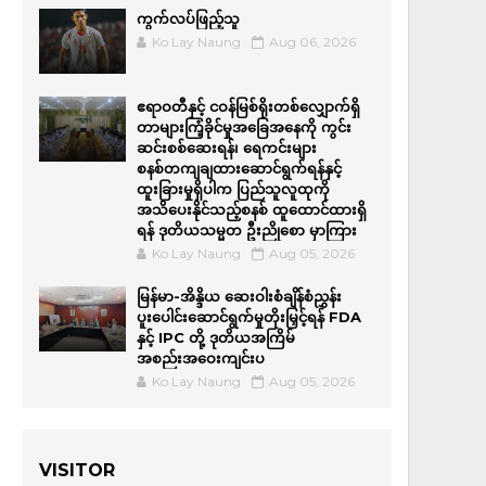
ကွက်လပ်ဖြည့်သူ
Ko Lay Naung
Aug 06, 2026
ဧရာဝတီနှင့် ငဝန်မြစ်ရိုးတစ်လျှောက်ရှိ
တာများကြံ့ခိုင်မှုအခြေအနေကို ကွင်း
ဆင်းစစ်ဆေးရန်၊ ရေကင်းများ
စနစ်တကျချထားဆောင်ရွက်ရန်နှင့်
ထူးခြားမှုရှိပါက ပြည်သူလူထုကို
အသိပေးနိုင်သည့်စနစ် ထူထောင်ထားရှိ
ရန် ဒုတိယသမ္မတ ဦးညိုစော မှာကြား
Ko Lay Naung
Aug 05, 2026
မြန်မာ-အိန္ဒိယ ဆေးဝါးစံချိန်စံညွှန်း
ပူးပေါင်းဆောင်ရွက်မှုတိုးမြှင့်ရန် FDA
နှင့် IPC တို့ ဒုတိယအကြိမ်
အစည်းအဝေးကျင်းပ
Ko Lay Naung
Aug 05, 2026
VISITOR