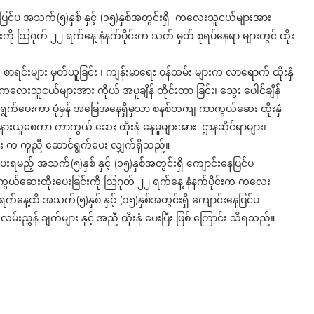
နေပြင်ပ အသက်(၅)နှစ် နှင့် (၁၅)နှစ်အတွင်းရှိ ကလေးသူငယ်များအား
ို ဩဂုတ် ၂၂ ရက်နေ့ နံနက်ပိုင်းက သတ် မှတ် စုရပ်နေရာ များတွင် ထိုး
 စာရင်းများ မှတ်ယူခြင်း ၊ ကျန်းမာရေး ဝန်ထမ်း များက လာရောက် ထိုးနှံ
 ကလေးသူငယ်များအား ကိုယ် အပူချိန် တိုင်းတာ ခြင်း၊ သွေး ပေါင်ချိန်
ာင်ရွက်ပေးကာ ပုံမှန် အခြေအနေရှိမှသာ စနစ်တကျ ကာကွယ်ဆေး ထိုးနှံ
် အနားယူစေကာ ကာကွယ် ဆေး ထိုးနှံ နေမှုများအား ဌာနဆိုင်ရာများ၊
သူ များ က ကူညီ ဆောင်ရွက်ပေး လျှက်ရှိသည်။
းရမည့် အသက်(၅)နှစ် နှင့် (၁၅)နှစ်အတွင်းရှိ ကျောင်းနေပြင်ပ
်ဆေးထိုးပေးခြင်းကို ဩဂုတ် ၂၂ ရက်နေ့ နံနက်ပိုင်းက ကလေး
်နေ့ထိ အသက်(၅)နှစ် နှင့် (၁၅)နှစ်အတွင်းရှိ ကျောင်းနေပြင်ပ
ွှန် ချက်များ နှင့် အညီ ထိုးနှံ ပေးပြီး ဖြစ် ကြောင်း သိရသည်။