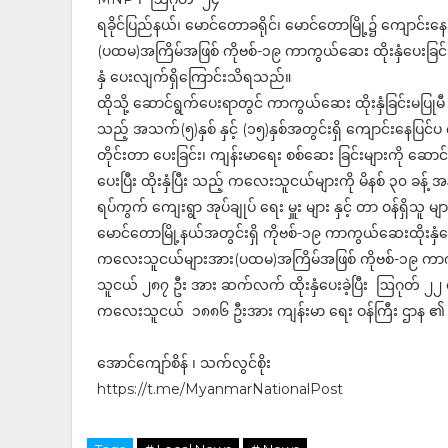
ရခိုင်ပြည်နယ်၊ မောင်တောခရိုင်၊ မောင်တောမြို့၌ ကျောင်း
(ပထမ)အကြိမ်အဖြစ် ကိုဗစ်-၁၉ ကာကွယ်ဆေး ထိုးနှံပေးခြင်းက
နှံ ပေးလျက်ရှိကြောင်းသိရသည်။
ထိုသို့ ဆောင်ရွက်ပေးရာတွင် ကာကွယ်ဆေး ထိုးနှံခြင်းမပြုမီ
သည့် အသက်(၅)နှစ် နှင့် (၁၅)နှစ်အတွင်းရှိ ကျောင်းနေပြင်ပ
တိုင်းတာ ပေးခြင်း၊ ကျန်းမာရေး စစ်ဆေး ခြင်းများကို ဆေ
ပေးပြီး ထိုးနှံပြီး သည့် ကလေးသူငယ်များကို မိနစ် ၃၀ ခန့
ရပ်ကွက် ကျေးရွာ အုပ်ချုပ် ရေး မှူး များ နှင့် တာ ဝန်ရှိ
မောင်တောမြို့နယ်အတွင်းရှိ ကိုဗစ်-၁၉ ကာကွယ်ဆေးထိုးနှံပေ
ကလေးသူငယ်များအား(ပထမ)အကြိမ်အဖြစ် ကိုဗစ်-၁၉ ကာကွယ
သူငယ် ၂၈၇ ဦး အား ဆက်လက် ထိုးနှံပေးခဲ့ပြီး ဩဂုတ် ၂၂ ရက
ကလေးသူငယ် ၁၈၈၆ ဦးအား ကျန်းမာ ရေး ဝန်ကြီး ဌာန ၏ လမ်းည
အောင်ကျော်စိန် ၊ သက်လွင်စိုး
https://t.me/MyanmarNationalPost