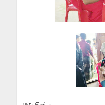
MNP ၊ ဩဂုတ် ၂၄