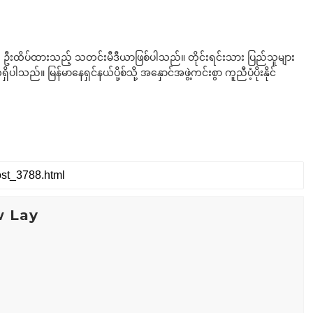
ို ဦးထိပ်ထားသည့် သတင်းမီဒီယာဖြစ်ပါသည်။ တိုင်းရင်းသား ပြည်သူများ
်။ မြန်မာနေရှင်နယ်ပို့စ်သို့ အနှောင်အဖွဲ့ကင်းစွာ ကူညီပံ့ပိုးနိုင်
w Lay