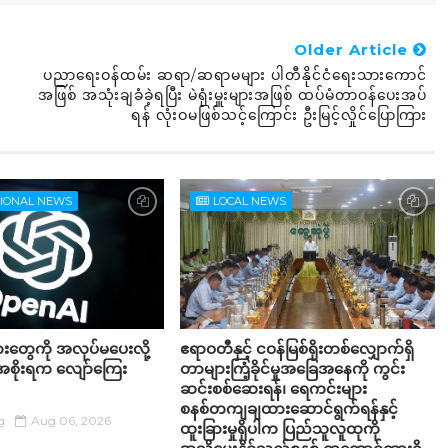
Older Article
ပညာရေးဝန်ထမ်း ဆရာ/ဆရာမများ ပါတီနိုင်ငံရေးသားကောင်
အဖြစ် အသုံးချခံခဲ့ရပြီး မဲရုံးမှူးများအဖြစ် ထပ်မံတာဝန်ပေးအပ်
ရန် လုံးဝမဖြစ်သင့်ကြောင်း ဦးမြင့်လှိုင်ပြောကြား
TIONAL NEWS
LOCAL NEWS
တွေကို အလုပ်မပေးလို့
ဧရာဝတီနှင့် ငဝန်မြစ်ရိုးတစ်လျှောက်ရှိ
အစိုးရက လျော်ကြေး
တာများကြံ့ခိုင်မှုအခြေအနေကို ကွင်း
ဆင်းစစ်ဆေးရန်၊ ရေကင်းများ
စနစ်တကျချထားဆောင်ရွက်ရန်နှင့်
g
Aug 06, 2026
ထူးခြားမှုရှိပါက ပြည်သူလူထုကို