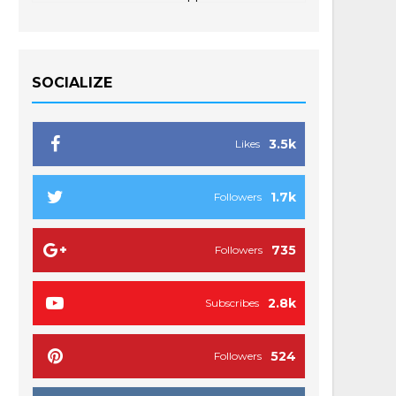
SOCIALIZE
3.5k
Likes
1.7k
Followers
735
Followers
2.8k
Subscribes
524
Followers