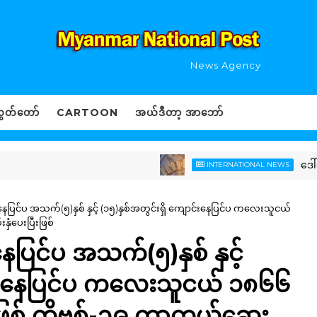
News Agency
ွှတ်တော်
CARTOON
အယ်ဒီတာ့ အာဘော်
ဒေါ်လာဈေးက
INTERNATIONAL NEWS
နေပြင်ပ အသက်(၅)နှစ် နှင့် (၁၅)နှစ်အတွင်းရှိ ကျောင်းနေပြင်ပ ကလေးသူငယ်
ံပေးပြီးဖြစ်
ေပြင်ပ အသက်(၅)နှစ် နှင့်
ာင်းနေပြင်ပ ကလေးသူငယ် ၁၈၆၆
စ် ကိုဗစ်-၁၉ ကာကွယ်ဆေး