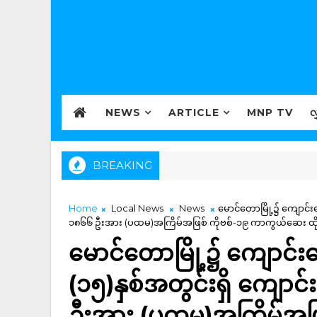
NEWS
ARTICLE
MNP TV
လ
BREAKING
ဆောင်ရွက်မှုတိုးမြှင့်ရန် FDA နှင့် IPC တို့ ဒုတိယအကြိမ် အစည်းအဝေးကျင်းပ
Home
Local News
News
မောင်တောမြို့၌ ကျောင်း
၁၈၆၆ ဦးအား (ပထမ)အကြိမ်အဖြစ် ကိုဗစ်-၁၉ ကာကွယ်ဆေး ထိုးနှ
မောင်တောမြို့၌ ကျောင်းန
(၁၅)နှစ်အတွင်းရှိ ကျေ
ဦးအား (ပထမ)အကြိမ်အဖြ