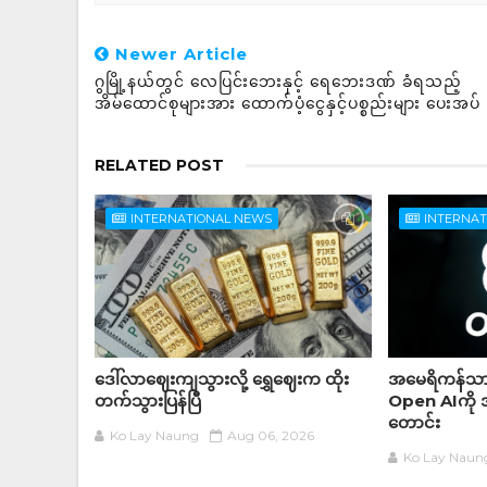
Newer Article
ဂွမြို့နယ်တွင် လေပြင်းဘေးနှင့် ရေဘေးဒဏ် ခံရသည့်
အိမ်ထောင်စုများအား ထောက်ပံ့ငွေနှင့်ပစ္စည်းများ ပေးအပ်
RELATED POST
INTERNATIONAL NEWS
INTERNA
ဒေါ်လာဈေးကျသွားလို့ ရွှေဈေးက ထိုး
အမေရိကန်သား
တက်သွားပြန်ပြီ
Open AIကို 
တောင်း
Ko Lay Naung
Aug 06, 2026
Ko Lay Naun