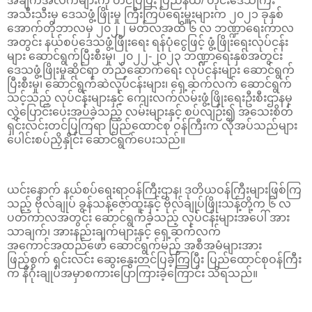
အချက်အလက်များကို တင်ပြပြီး ပြည်နယ်/ တိုင်းဒေသကြီး
အသီးသီးမှ ဒေသဖွံ့ဖြိုးမှု ကြီးကြပ်ရေးမှူးများက ၂၀၂၁ ခုနှစ်
အောက်တိုဘာလမှ ၂၀၂၂ မတ်လအထိ ၆ လ ဘဏ္ဍာရေးကာလ
အတွင်း နယ်စပ်ဒေသဖွံ့ဖြိုးရေး ရန်ပုံငွေဖြင့် ဖွံ့ဖြိုးရေးလုပ်ငန်း
များ ဆောင်ရွက်ပြီးစီးမှု၊ ၂၀၂၂-၂၀၂၃ ဘဏ္ဍာရေးနှစ်အတွင်း
ဒေသဖွံ့ဖြိုးမှုဆိုင်ရာ တည်ဆောက်ရေး လုပ်ငန်းများ ဆောင်ရွက်
ပြီးစီးမှု၊ ဆောင်ရွက်ဆဲလုပ်ငန်းများ၊ ရှေ့ဆက်လက် ဆောင်ရွက်
သင့်သည့် လုပ်ငန်းများနှင့် ကျေးလက်လမ်းဖွံ့ဖြိုးရေးဦးစီးဌာနမှ
လွှဲပြောင်းပေးအပ်ခဲ့သည့် လမ်းများနှင့် စပ်လျဉ်း၍ အသေးစိတ်
ရှင်းလင်းတင်ပြကြရာ ပြည်ထောင်စု ဝန်ကြီးက လိုအပ်သည်များ
ပေါင်းစပ်ညှိနှိုင်း ဆောင်ရွက်ပေးသည်။
ယင်းနောက် နယ်စပ်ရေးရာဝန်ကြီးဌာန၊ ဒုတိယဝန်ကြီးများဖြစ်ကြ
သည့် ဗိုလ်ချုပ် ခွန်သန့်ဇော်ထူးနှင့် ဗိုလ်ချုပ်ဖြိုးသန့်တို့က ၆ လ
ပတ်ကာလအတွင်း ဆောင်ရွက်ခဲ့သည့် လုပ်ငန်းများအပေါ် အား
သာချက်၊ အားနည်းချက်များနှင့် ရှေ့ဆက်လက်
အကောင်အထည်ဖော် ဆောင်ရွက်မည့် အစီအမံများအား
ဖြည့်စွက် ရှင်းလင်း ဆွေးနွေးတင်ပြခဲ့ကြပြီး ပြည်ထောင်စုဝန်ကြီး
က နိဂုံးချုပ်အမှာစကားပြောကြားခဲ့ကြောင်း သိရသည်။