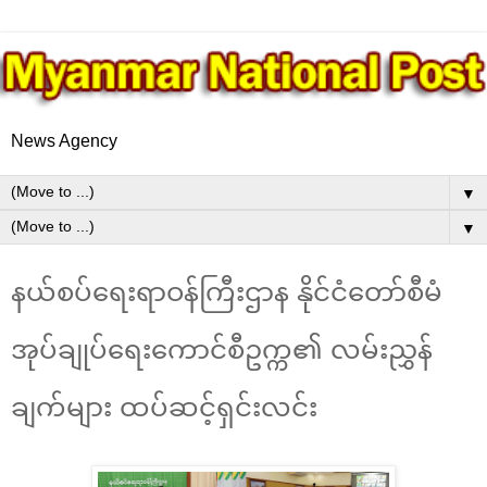
News Agency
▼
▼
နယ်စပ်ရေးရာဝန်ကြီးဌာန နိုင်ငံတော်စီမံ
အုပ်ချုပ်ရေးကောင်စီဥက္က၏ လမ်းညွှန်
ချက်များ ထပ်ဆင့်ရှင်းလင်း