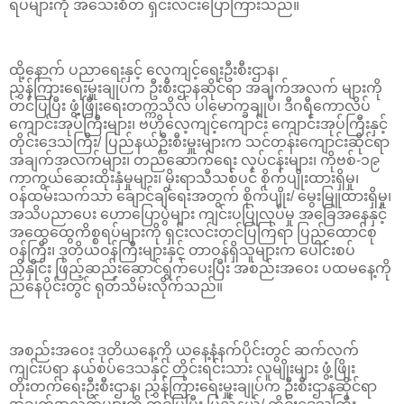
ရပ်များကို အသေးစိတ် ရှင်းလင်းပြောကြားသည်။
ထို့နောက် ပညာရေးနှင့် လေ့ကျင့်ရေးဦးစီးဌာန၊
ညွှန်ကြားရေးမှူးချုပ်က ဦးစီးဌာနဆိုင်ရာ အချက်အလက် များကို
တင်ပြပြီး ဖွံ့ဖြိုးရေးတက္ကသိုလ် ပါမောက္ခချုပ်၊ ဒီဂရီကောလိပ်
ကျောင်းအုပ်ကြီးများ၊ ဗဟိုလေ့ကျင့်ကျောင်း ကျောင်းအုပ်ကြီးနှင့်
တိုင်းဒေသကြီး/ ပြည်နယ်ဦးစီးမှူးများက သင်တန်းကျောင်းဆိုင်ရာ
အချက်အလက်များ၊ တည်ဆောက်ရေး လုပ်ငန်းများ၊ ကိုဗစ်-၁၉
ကာကွယ်ဆေးထိုးနှံမှုများ၊ မိုးရာသီသစ်ပင် စိုက်ပျိုးထားရှိမှု၊
ဝန်ထမ်းသက်သာ ချောင်ချိရေးအတွက် စိုက်ပျိုး/ မွေးမြူထားရှိမှု၊
အသိပညာပေး ဟောပြောပွဲများ ကျင်းပပြုလုပ်မှု အခြေအနေနှင့်
အထွေထွေကိစ္စရပ်များကို ရှင်းလင်းတင်ပြကြရာ ပြည်ထောင်စု
ဝန်ကြီး၊ ဒုတိယဝန်ကြီးများနှင့် တာဝန်ရှိသူများက ပေါင်းစပ်
ညှိနှိုင်း ဖြည့်ဆည်းဆောင်ရွက်ပေးပြီး အစည်းအဝေး ပထမနေ့ကို
ညနေပိုင်းတွင် ရုတ်သိမ်းလိုက်သည်။
အစည်းအဝေး ဒုတိယနေ့ကို ယနေ့နံနက်ပိုင်းတွင် ဆက်လက်
ကျင်းပရာ နယ်စပ်ဒေသနှင့် တိုင်းရင်းသား လူမျိုးများ ဖွံ့ဖြိုး
တိုးတက်ရေးဦးစီးဌာန၊ ညွှန်ကြားရေးမှူးချုပ်က ဦးစီးဌာနဆိုင်ရာ