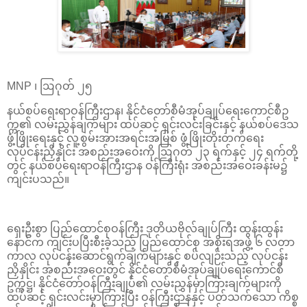
MNP ၊ ဩဂုတ် ၂၅
နယ်စပ်ရေးရာဝန်ကြီးဌာန၊ နိုင်ငံတော်စီမံအုပ်ချုပ်ရေးကောင်စီဥ
က္က၏ လမ်းညွှန်ချက်များ ထပ်ဆင့် ရှင်းလင်းခြင်းနှင့် နယ်စပ်ဒေသ
ဖွံ့ဖြိုးရေးနှင့် လူ့စွမ်းအားအရင်းအမြစ် ဖွံ့ဖြိုးတိုးတက်ရေး
လုပ်ငန်းညှိနှိုင်း အစည်းအဝေးကို ဩဂုတ် ၂၃ ရက်နှင့် ၂၄ ရက်တို့
တွင် နယ်စပ်ရေးရာဝန်ကြီးဌာန ဝန်ကြီးရုံး အစည်းအဝေးခန်းမ၌
ကျင်းပသည်။
ရှေးဦးစွာ ပြည်ထောင်စုဝန်ကြီး ဒုတိယဗိုလ်ချုပ်ကြီး ထွန်းထွန်း
နောင်က ကျင်းပပြီးစီးခဲ့သည့် ပြည်ထောင်စု အစိုးရအဖွဲ့ ၆ လတာ
ကာလ လုပ်ငန်းဆောင်ရွက်ချက်များနှင့် စပ်လျဉ်းသည့် လုပ်ငန်း
ညှိနှိုင်း အစည်းအဝေးတွင် နိုင်ငံတော်စီမံအုပ်ချုပ်ရေးကောင်စီ
ဥက္ကဋ္ဌ၊ နိုင်ငံတော်ဝန်ကြီးချုပ်၏ လမ်းညွှန်မှာကြားချက်များကို
ထပ်ဆင့် ရှင်းလင်းမှာကြားပြီး ဝန်ကြီးဌာနနှင့် ပတ်သက်သော ကိစ္စ