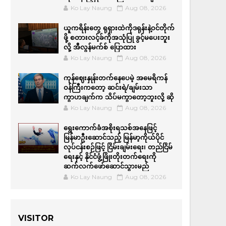
Ko Lay Naung
Aug 08, 2026
ယူကရိန်းတွေ ရုရှားထဲကိုဒရုန်းနဲ့ဝင်တိုက်
ဖို့ စတားလင့်ခ်ကိုအသုံပြု ခွင့်မပေးဘူး
လို့ အီလွန်မက်စ် ပြောထား
Ko Lay Naung
Aug 08, 2026
ကုန်ဈေးနှုန်းတက်နေပေမဲ့ အမေရိကန်
ဝန်ကြီးကတော့ ဆင်းရဲ/ချမ်းသာ
ကွာဟချက်က သိပ်မကွာတော့ဘူးလို့ ဆို
Ko Lay Naung
Aug 08, 2026
ရွေးကောက်ခံအစိုးရသစ်အနေဖြင့်
မြန်မာဦးဆောင်သည့် မြန်မာ့ကိုယ်ပိုင်
လုပ်ငန်းစဉ်ဖြင့် ငြိမ်းချမ်းရေး၊ တည်ငြိမ်
ရေးနှင့် နိုင်ငံဖွံ့ဖြိုးတိုးတက်ရေးကို
ဆက်လက်ဖော်ဆောင်သွားမည်
Ko Lay Naung
Aug 08, 2026
VISITOR