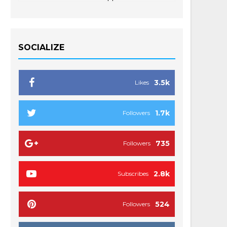
SOCIALIZE
3.5k
Likes
1.7k
Followers
735
Followers
2.8k
Subscribes
524
Followers