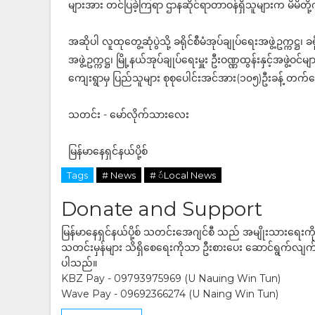
များအား တင်ပြခဲ့ကြရာ ဌာနဆိုင်ရာတာဝန်ရှိသူများက မိမိတ
အဆိုပါ လူထုတွေ့ဆုံပွဲသို့ ခရိုင်စီမံအုပ်ချုပ်ရေးအဖွဲ့ဥက္ကဋ္ဌ၊ ခ
အဖွဲ့ဥက္ကဋ္ဌ၊ မြို့နယ်အုပ်ချုပ်ရေးမှူး ဦးဝဏ္ဏထွန်းနှင့်အဖွဲ့ဝင
ကျေးရွာမှ ပြည်သူများ စုစုပေါင်းအင်အား(၁၀၅)ဦးခန့်
သတင်း - မော်လိုက်သားလေး
မြန်မာနေရှင်နယ်ပို့စ်
Tags
# News
# ဴLocal News
Donate and Support
မြန်မာနေရှင်နယ်ပို့စ် သတင်းအေဂျင်စီ သည် အမျိုးသားရေးက
သတင်းမှန်များ သိရှိစေရေးကိုသာ ဦးစားပေး ဆောင်ရွက်လျက်ရှိပါသည
ပါသည်။
KBZ Pay - 09793975969 (U Nauing Win Tun)
Wave Pay - 09692366274 (U Naing Win Tun)