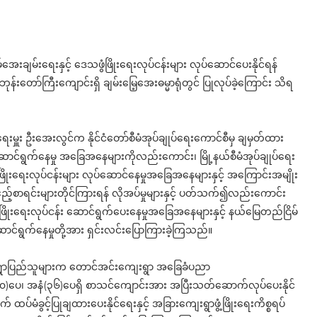
အေးချမ်းရေးနှင့် ဒေသဖွံဖြိုးရေးလုပ်ငန်းများ လုပ်ဆောင်ပေးနိုင်ရန်
န်းတော်ကြီးကျောင်းရှိ ချမ်းမြေ့အေးဓမ္မာရုံတွင် ပြုလုပ်ခဲ့ကြောင်း သိရ
ချုပ်ရေးမှူး ဦးအေးလွင်က နိုင်ငံတော်စီမံအုပ်ချုပ်ရေးကောင်စီမှ ချမှတ်ထား
င်ရွက်နေမှု အခြေအနေများကိုလည်းကောင်း၊ မြို့နယ်စီမံအုပ်ချုပ်ရေး
်ဖွံ့ဖြိုးရေးလုပ်ငန်းများ လုပ်ဆောင်နေမှုအခြေအနေများနှင့် အကြောင်းအမျိုး
ဧည့်စာရင်းများတိုင်ကြားရန် လိုအပ်မှုများနှင့် ပတ်သက်၍လည်းကောင်း
ံ့ဖြိုးရေးလုပ်ငန်း ဆောင်ရွက်ပေးနေမှုအခြေအနေများနှင့် နယ်မြေတည်ငြိမ်
ဆောင်ရွက်နေမှုတို့အား ရှင်းလင်းပြောကြားခဲ့ကြသည်။
းရွာပြည်သူများက တောင်အင်းကျေးရွာ အခြေခံပညာ
ပေ၊ အနံ(၃၆)ပေရှိ စာသင်ကျောင်းအား အပြီးသတ်ဆောက်လုပ်ပေးနိုင်
ံခွင့်ပြုချထားပေးနိုင်ရေးနှင့် အခြားကျေးရွာဖွံ့ဖြိုးရေးကိစ္စရပ်