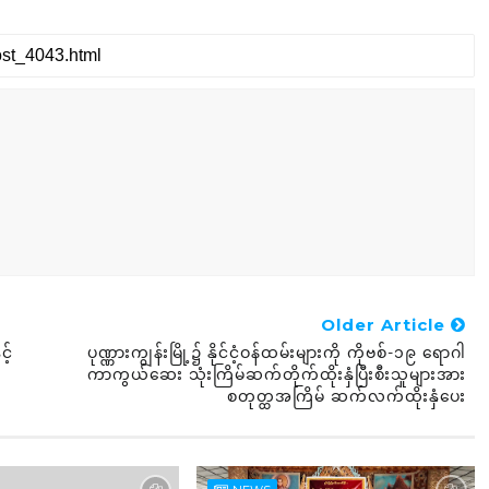
Older Article
့်
ပုဏ္ဏားကျွန်းမြို့၌ နိုင်ငံ့ဝန်ထမ်းများကို ကိုဗစ်-၁၉ ရောဂါ
ကာကွယ်ဆေး သုံးကြိမ်ဆက်တိုက်ထိုးနှံပြီးစီးသူများအား
စတုတ္ထအကြိမ် ဆက်လက်ထိုးနှံပေး