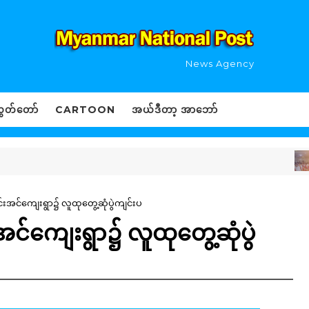
News Agency
ွှတ်တော်
CARTOON
အယ်ဒီတာ့ အာဘော်
င်းအင်ကျေးရွာ၌ လူထုတွေ့ဆုံပွဲကျင်းပ
အင်ကျေးရွာ၌ လူထုတွေ့ဆုံပွဲ