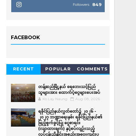
849
Followers
FACEBOOK
RECENT
POPULAR
COMMENTS
တန့်ဆည်မြို့နယ် ရေဘေးသင့်ပြည်
သူများအား ထောက်ပံ့ငွေများပေးအပ်
Ko Lay Naung
Aug 08, 2026
ရခိုင်ပြည်နယ်လွှတ်တော်၌ ၂၀၂၆ -
၂၀၂၇ ဘဏ္ဍာရေးနှစ်၊ ရခိုင်ပြည်နယ်၏
ဖြည့်စွက်ခွင့်ပြု ငွေစာရင်း
(လျာထားချက်) နှင့်စပ်လျဉ်းသည့်
လုပ်ငန်းညှိနှိုင်းအစည်းအဝေးကျင်းပ