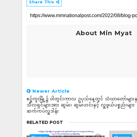
Share This
About Min Myat
Newer Article
စဉ့်ကူးမြို့၌ ဝါတွင်းကာလ ဥပုသ်နေ့တွင် သံဃာတော်များနှင
သီလရှင်များအား ဆွမ်း၊ ဆွမ်းဟင်းနှင့် လှူဖွယ်ပစ္စည်းများ
ဆက်ကပ်လှူဒါန်း
RELATED POST