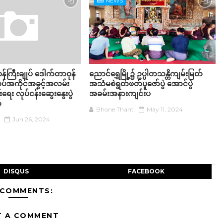
NEWS
န်ကြီးချုပ် ဒေါက်တာဝုန်
ညောင်ရွှေမြို့၌ ဥပ္ပါတသန္တိကျမ်းမြတ်
ပ်အကိုင်အခွင့်အလမ်း
အသံမစဲရွတ်ဖတ်ပူဇော်ပွဲ အောင်ပွဲ
ရေး လုပ်ငန်းဆွေးနွေးပွဲ
အခမ်းအနားကျင်းပ
်
Bhone Thant
May 11, 2024
Jun 26, 2024
DISQUS
FACEBOOK
 COMMENTS:
T A COMMENT