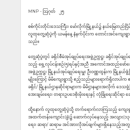
MNP - သြဂုတ် ၂၅
စစ်ကိုင်းတိုင်းဒေသကြီး၊ မော်လိုက်မြို့နယ်၌ နယ်မြေတည်ငြိမ်
လူထုတွေ့ဆုံပွဲကို ယမန်နေ့ နံနက်ပိုင်းက တောင်းအင်ကျေးရွာဘု
သည်။
တွေ့ဆုံပွဲတွင် ခရိုင်စီမံအုပ်ချုပ်ရေးအဖွဲ့ဥက္ကဋ္ဌ၊ ခရိုင်အုပ်
သည့် ရှေ့လုပ်ငန်းစဉ်(၅)ရပ်နှင့်အညီ အကောင်အထည်ဖော်ဆော
အဖွဲ့ဥက္ကဋ္ဌ၊ မြို့နယ်အုပ်ချုပ်ရေးမှူး ဦးဝဏ္ဏထွန်းက မြို့နယ
မျိုးကြောင့် မိမိကျေးရွာသို့ ဧည့်သည်များရောက်ရှိလာပါက 
ခရိုင်/ မြို့နယ်ဌာနဆိုင်ရာများက မိမိဌာနများအလိုက် ဒေသဖွ
အေးချမ်းရေး၊ တရားဥပဒေစိုးမိုးရေးနှင့် လုံခြုံရေးဆိုင်ရာ 
ထို့နောက် လူထုတွေ့ဆုံပွဲသို့ တက်ရောက်လာကြသည့် ကျေ
အထက်တန်းကျောင်း(ခွဲ)၌ ဆောက်လုပ်နေသည့် အလျား(၁၃၀)
ရေး၊ ဆရာ/ ဆရာမ အင်အားလိုအပ်ချက်များရှိနေသည့်အတွက် ထပ်မ