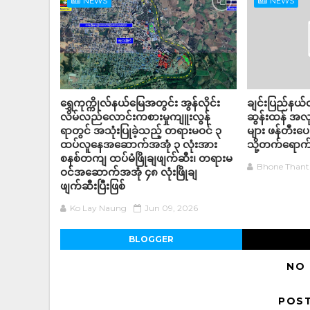
NEWS
NEWS
ရွှေကုက္ကိုလ်နယ်မြေအတွင်း အွန်လိုင်း
ချင်းပြည်နယ်ဝ
လိမ်လည်လောင်းကစားမှုကျူးလွန်
ဆွန်းထန် အလု
ရာတွင် အသုံးပြုခဲ့သည့် တရားမဝင် ၃
များ ဖန်တီးပေး
ထပ်လူနေအဆောက်အအုံ ၃ လုံးအား
သို့တက်ရောက
စနစ်တကျ ထပ်မံဖြိုချဖျက်ဆီး၊ တရားမ
Bhone Thant
ဝင်အဆောက်အအုံ ၄၈ လုံးဖြိုချ
ဖျက်ဆီးပြီးဖြစ်
Ko Lay Naung
Jun 09, 2026
BLOGGER
NO
POS