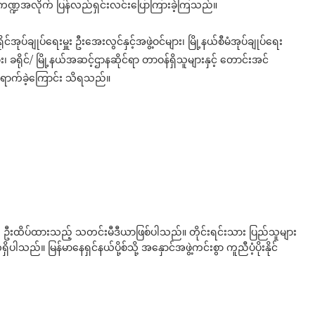
ို့ကဏ္ဍအလိုက် ပြန်လည်ရှင်းလင်းပြောကြားခဲ့ကြသည်။
ရိုင်အုပ်ချုပ်ရေးမှူး ဦးအေးလွင်နှင့်အဖွဲ့ဝင်များ၊ မြို့နယ်စီမံအုပ်ချုပ်ရေး
်များ၊ ခရိုင်/ မြို့နယ်အဆင့်ဌာနဆိုင်ရာ တာဝန်ရှိသူများနှင့် တောင်းအင်
 တက်ရောက်ခဲ့ကြောင်း သိရသည်။
ို ဦးထိပ်ထားသည့် သတင်းမီဒီယာဖြစ်ပါသည်။ တိုင်းရင်းသား ပြည်သူများ
်။ မြန်မာနေရှင်နယ်ပို့စ်သို့ အနှောင်အဖွဲ့ကင်းစွာ ကူညီပံ့ပိုးနိုင်