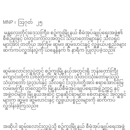
MNP ၊ ဩဂုတ် ၂၅
မန္တလေးတိုင်းဒေသကြီး၊ စဉ့်ကူးမြို့နယ် စီမံအုပ်ချုပ်ရေးအဖွဲ့၏
စီစဉ်မှုဖြင့် ဝါတွင်းကာလအတွင်း သံဃာတော်များနှင့် သီလရှင်
များအား တတိယ အကြိမ် ဆွမ်း၊ ဆွမ်းဟင်းနှင့် လှူဖွယ်ပစ္စည်းများ
ဆက်ကပ်လှူဒါန်းပွဲကို ယနေ့နံနက် ၆ နာရီက ပြုလုပ်ခဲ့သည်။
ဆွမ်းလောင်းလှူပွဲတွင် စဉ့်ကူးမြို့နယ်အတွင်းရှိ ဘုန်းတော်ကြီး
ကျောင်းတိုက် (၁၆)တိုက်တွင် ဝါတွင်း သီတင်းသုံးတော်မူသည့်
သံဃာတော် (၉၃)ပါးနှင့် သီလရှင် (၁၃)ပါးတို့အား ဧရာအောင်မြေ
လမ်းမကြီး တလျှောက် မြို့နယ်စီမံအုပ်ချုပ်ရေးအဖွဲ့ဥက္ကဌ နှင့်
အဖွဲ့ဝင်များ၊ မြို့နယ်အဆင့် ဌာနဆိုင်ရာများ၊ စေတနာရှင် အလှူရှင်
များက ဆွမ်း၊ ဆွမ်းဟင်းနှင့် လှူဖွယ်ပစ္စည်းများကို ဆက်ကပ်
လှူဒါန်းခဲ့ကြသည်။
အဆိုပါ ဆွမ်းလောင်းလှူပွဲသို့ စဉ့်ကူးမြို့နယ် စီမံအုပ်ချုပ်ရေးအဖွဲ့