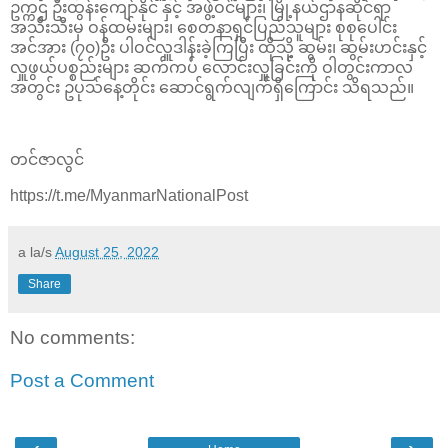
ဥက္ကဌ ဦးထွန်းကျော်နိုင် နှင့် အဖွဲ့ဝင်များ၊ မြို့နယ်ဌာနဆိုင်ရာ
အသီးသီးမှ ဝန်ထမ်းများ၊ စေတနာရှင်ပြည်သူများ စုစုပေါင်း
အင်အား (၇၀)ဦး ပါဝင်လှူဒါန်းခဲ့ကြပြီး ထိုသို့ ဆွမ်း၊ ဆွမ်းဟင်းနှင့်
လှူဖွယ်ပစ္စည်းများ ဆက်ကပ် လောင်းလှူခြင်းကို ဝါတွင်းကာလ
အတွင်း ဥပုသ်နေ့တိုင်း ဆောင်ရွက်လျက်ရှိကြောင်း သိရသည်။
တင်ဇာလွင်
https://t.me/MyanmarNationalPost
a la/s
August 25, 2022
Share
No comments:
Post a Comment