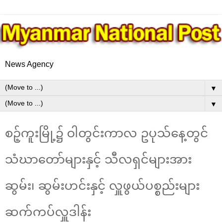
News Agency
▼
▼
စဉ့်ကူးမြို့၌ ဝါတွင်းကာလ ဥပုသ်နေ့တွင်
သံဃာတော်များနှင့် သီလရှင်များအား
ဆွမ်း၊ ဆွမ်းဟင်းနှင့် လှူဖွယ်ပစ္စည်းများ
ဆက်ကပ်လှူဒါန်း