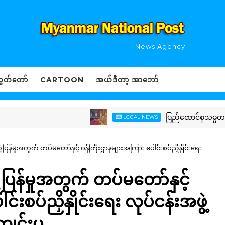
News Agency
ွှတ်တော်
CARTOON
အယ်ဒီတာ့ အာဘော်
ပြည်ထောင်စုသမ္မတမြန်မာနို
LOCAL NEWS
်မှုအတွက် တပ်မတော်နှင့် ဝန်ကြီးဌာနများအကြား ပေါင်းစပ်ညှိနှိုင်းရေး
န်မှုအတွက် တပ်မတော်နှင့်
းစပ်ညှိနှိုင်းရေး လုပ်ငန်းအဖွဲ့
ျင်းပ