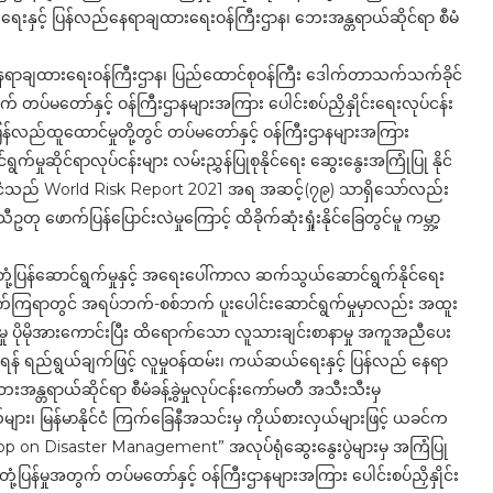
ရေးနှင့် ပြန်လည်နေရာချထားရေးဝန်ကြီးဌာန၊ ဘေးအန္တရာယ်ဆိုင်ရာ စီမံ
ရာချထားရေးဝန်ကြီးဌာန၊ ပြည်ထောင်စုဝန်ကြီး ဒေါက်တာသက်သက်ခိုင်
်မတော်နှင့် ဝန်ကြီးဌာနများအကြား ပေါင်းစပ်ညှိနှိုင်းရေးလုပ်ငန်း
် ပြန်လည်ထူထောင်မှုတို့တွင် တပ်မတော်နှင့် ဝန်ကြီးဌာနများအကြား
်ရွက်မှုဆိုင်ရာလုပ်ငန်းများ လမ်းညွှန်ပြုစုနိုင်ရေး ဆွေးနွေးအကြုံပြု နိုင်
ိုင်ငံသည် World Risk Report 2021 အရ အဆင့်(၇၉) သာရှိသော်လည်း
ောက်ပြန်ပြောင်းလဲမှုကြောင့် ထိခိုက်ဆုံးရှုံးနိုင်ခြေတွင်မူ ကမ္ဘာ့
ြန်ဆောင်ရွက်မှုနှင့် အရေးပေါ်ကာလ ဆက်သွယ်ဆောင်ရွက်နိုင်ရေး
်ရွက်ကြရာတွင် အရပ်ဘက်-စစ်ဘက် ပူးပေါင်းဆောင်ရွက်မှုမှာလည်း အထူး
ု ပိုမိုအားကောင်းပြီး ထိရောက်သော လူသားချင်းစာနာမှု အကူအညီပေး
လာစေရန် ရည်ရွယ်ချက်ဖြင့် လူမှုဝန်ထမ်း၊ ကယ်ဆယ်ရေးနှင့် ပြန်လည် နေရာ
ရာယ်ဆိုင်ရာ စီမံခန့်ခွဲမှုလုပ်ငန်းကော်မတီ အသီးသီးမှ
ျား၊ မြန်မာနိုင်ငံ ကြက်ခြေနီအသင်းမှ ကိုယ်စားလှယ်များဖြင့် ယခင်က
hop on Disaster Management” အလုပ်ရုံဆွေးနွေးပွဲများမှ အကြံပြု
့ပြန်မှုအတွက် တပ်မတော်နှင့် ဝန်ကြီးဌာနများအကြား ပေါင်းစပ်ညှိနှိုင်း