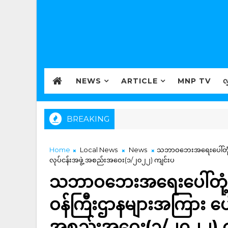
NEWS
ARTICLE
MNP TV
လ
BREAKING
Home
Local News
News
သဘာဝဘေးအရေးပေါ်တုံ့ပြန
လုပ်ငန်းအဖွဲ့ အစည်းအဝေး(၁/၂၀၂၂) ကျင်းပ
သဘာဝဘေးအရေးပေါ်တုံ့ပြ
ဝန်ကြီးဌာနများအကြား ပေါင်
အစည်းအဝေး(၁/၂၀၂၂) က