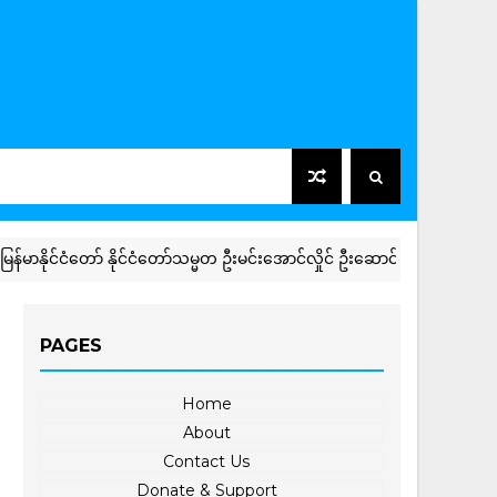
င်ငံတော် နိုင်ငံတော်သမ္မတ ဦးမင်းအောင်လှိုင် ဦးဆောင်သည့် မြန်မာအဆင့်မြ
PAGES
Home
About
Contact Us
Donate & Support