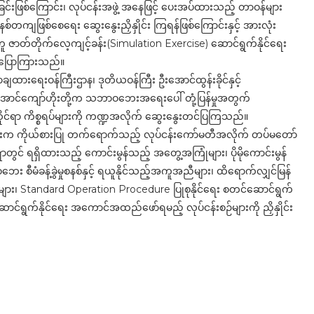
ခဲ့ခြင်းဖြစ်ကြောင်း၊ လုပ်ငန်းအဖွဲ့ အနေဖြင့် ပေးအပ်ထားသည့် တာဝန်များ
်တကျဖြစ်စေရေး ဆွေးနွေးညှိနှိုင်း ကြရန်ဖြစ်ကြောင်းနှင့် အားလုံး
ူ ဇာတ်တိုက်လေ့ကျင့်ခန်း(Simulation Exercise) ဆောင်ရွက်နိုင်ရေး
်း ပြောကြားသည်။
းရေးဝန်ကြီးဌာန၊ ဒုတိယဝန်ကြီး ဦးအောင်ထွန်းခိုင်နှင့်
် အောင်ကျော်ဟိုးတို့က သဘာဝဘေးအရေးပေါ် တုံ့ပြန်မှုအတွက်
ိုင်ရာ ကိစ္စရပ်များကို ကဏ္ဍအလိုက် ဆွေးနွေးတင်ပြကြသည်။
့ဝင်များက ကိုယ်စားပြု တက်ရောက်သည့် လုပ်ငန်းကော်မတီအလိုက် တပ်မတော်
်ရာတွင် ရရှိထားသည့် ကောင်းမွန်သည့် အတွေ့အကြုံများ၊ ပိုမိုကောင်းမွန်
ီမံခန့်ခွဲမှုစနစ်နှင့် ရယူနိုင်သည့်အကူအညီများ၊ ထိရောက်လျှင်မြန်
်သည်များ၊ Standard Operation Procedure ပြုစုနိုင်ရေး စတင်ဆောင်ရွက်
ောင်ရွက်နိုင်ရေး အကောင်အထည်ဖော်ရမည့် လုပ်ငန်းစဉ်များကို ညှိနှိုင်း