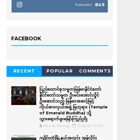
849
Followers
FACEBOOK
RECENT
POPULAR
COMMENTS
ပြည်ထောင်စုသမ္မတမြန်မာနိုင်ငံတော်
နိုင်ငံတော်သမ္မတ ဦးမင်းအောင်လှိုင်
ဦးဆောင်သည့် မြန်မာအဆင့်မြင့်
ကိုယ်စားလှယ်အဖွဲ့ မြဘုရား (Temple
of Emerald Buddha) သို့
သွားရောက်ဖူးမြော်ကြည်ညို
Ko Lay Naung
Aug 08, 2026
ကျိုင်းတုံမြို့နယ်အတွင်း အွန်လိုင်း