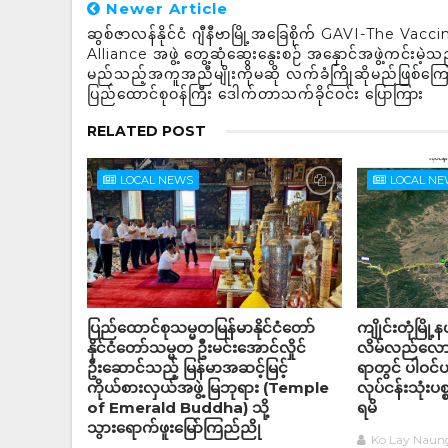
Newer Article
ဆွစ်ဇာလန်နိုင်ငံ ဂျီနီဗာမြို့အခြေစိုက် GAVI-The Vacci
Alliance အဖွဲ့ တွေ့ဆုံဆွေးနွေးစဉ် အနှောင်အဖွဲ့ကင်းမဲ့သည
မည်သည့်အကူအညီမျိုးကိုမဆို လက်ခံကြိုဆိုမည်ဖြစ်ကြေ
ပြည်ထောင်စုဝန်ကြီး ဒေါက်တာသက်ခိုင်ဝင်း ပြောကြား
RELATED POST
LOCAL NEWS
LOCAL N
ပြည်ထောင်စုသမ္မတမြန်မာနိုင်ငံတော်
ကျိုင်းတုံမြို
နိုင်ငံတော်သမ္မတ ဦးမင်းအောင်လှိုင်
လိမ်လည်လောင
ဦးဆောင်သည့် မြန်မာအဆင့်မြင့်
ရာတွင် ပါဝင
ကိုယ်စားလှယ်အဖွဲ့ မြဘုရား (Temple
လုပ်ငန်းသုံးပစ
of Emerald Buddha) သို့
ရမိ
သွားရောက်ဖူးမြော်ကြည်ညို
Ko Lay Naun