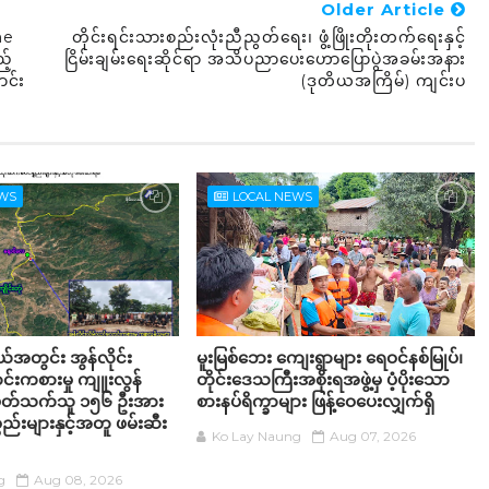
Older Article
ne
တိုင်းရင်းသားစည်းလုံးညီညွတ်ရေး၊ ဖွံ့ဖြိုးတိုးတက်ရေးနှင့်
့်
ငြိမ်းချမ်းရေးဆိုင်ရာ အသိပညာပေးဟောပြောပွဲအခမ်းအနား
ာင်း
(ဒုတိယအကြိမ်) ကျင်းပ
EWS
LOCAL NEWS
့နယ်အတွင်း အွန်လိုင်း
မူးမြစ်ဘေး ကျေးရွာများ ရေဝင်နစ်မြုပ်၊
်းကစားမှု ကျူးလွန်
တိုင်းဒေသကြီးအစိုးရအဖွဲ့မှ ပံ့ပိုးသော
်ပတ်သက်သူ ၁၅၆ ဦးအား
စားနပ်ရိက္ခာများ ဖြန့်ဝေပေးလျှက်ရှိ
္စည်းများနှင့်အတူ ဖမ်းဆီး
Ko Lay Naung
Aug 07, 2026
g
Aug 08, 2026