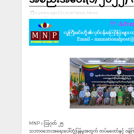
4 years ago
Local News,
News,
MNP ၊ ဩဂုတ် ၂၅
သဘာဝဘေးအရေးပေါ်တုံ့ပြန်မှုအတွက် တပ်မတော်နှင့် ဝန်ကြီ