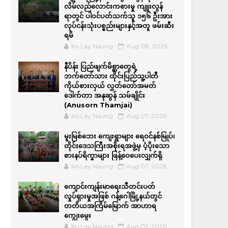
လိမ်လည်လောင်းကစားမှု ကျူးလွန်
ရာတွင် ပါဝင်ပတ်သက်သူ ၁၅၆ ဦးအား
လုပ်ငန်းသုံးပစ္စည်းများနှင့်အတူ ဖမ်းဆီး
ရမိ
Ko Lay Naung
Aug 08, 2026
နီပိန်း ပြည်ဖျက်မိစ္ဆာတွေရဲ့
ဘက်တော်သား ထိုင်းပြည်သူ့ပါတီ
ကိုယ်စားလှယ် လွှတ်တော်အမတ်
ဒေါက်တာ အနုဆွန် သမ်ချိုင်း
(Anusorn Thamjai)
Ko Lay Naung
Aug 07, 2026
မူးမြစ်ဘေး ကျေးရွာများ ရေဝင်နစ်မြုပ်၊
တိုင်းဒေသကြီးအစိုးရအဖွဲ့မှ ပံ့ပိုးသော
စားနပ်ရိက္ခာများ ဖြန့်ဝေပေးလျှက်ရှိ
Ko Lay Naung
Aug 07, 2026
ကျောင်းကျန်းမာရေးသီတင်းပတ်
လှုပ်ရှားမှုအဖြစ် ဂန့်ဂေါမြို့နယ်တွင်
တတိယအကြိမ်မြောက် အာဟာရ
ကျွေးမွေး
Ko Lay Naung
Aug 07, 2026