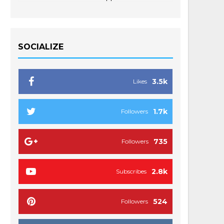
SOCIALIZE
3.5k
Likes
1.7k
Followers
735
Followers
2.8k
Subscribes
524
Followers