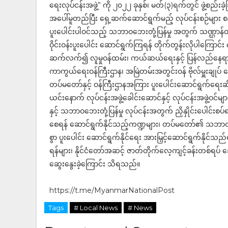
ရေးလုပ်ငန်းအဖွဲ့” ကို ၂၀၂၂ ခုနှစ်၊ မတ်(၃)ရက်တွင် ဖွဲ့စည်း
အပေါ်မူတည်ပြီး ရှေ့ဆက်ဆောင်ရွက်မည့် လုပ်ငန်းစဉ်များ စနစ
ပူးပေါင်းပါဝင်သည့် သဘာဝဘေးတုံ့ပြန်မှု အတွက် သဏ္ဌာန်တ
ဝိုင်းဝန်းပူးပေါင်း ဆောင်ရွက်ကြရန် တိုက်တွန်းလိုပါကြောင
ဆက်လက်၍ လူမှုဝန်ထမ်း၊ ကယ်ဆယ်ရေးနှင့် ပြန်လည်နေရာချထာ
ကာကွယ်ရေးဝန်ကြီးဌာန၊ အမြဲတမ်းအတွင်းဝန် ဗိုလ်မှူးချုပ
တပ်မတော်နှင့် ဝန်ကြီးဌာနအကြား ပူးပေါင်းဆောင်ရွက်ရေးဆ
ယင်းနောက် လုပ်ငန်းအဖွဲ့ခေါင်းဆောင်နှင့် လုပ်ငန်းအဖွဲ
နှင့် သဘာဝဘေးတုံ့ပြန်မှု လုပ်ငန်းအတွက် ညှိနှိုင်းပေါင်းစပ
စေရန် ဆောင်ရွက်နိုင်သည့်ကဏ္ဍများ၊ တပ်မတော်၏ သဘာဝဘေး စ
စွာ ပူးပေါင်း ဆောင်ရွက်နိုင်ရေး အားမြှင့်ဆောင်ရွက်နိုင
ရန်များ၊ နိုင်ငံတော်အဆင့် ဇာတ်တိုက်လေ့ကျင့်ခန်းတစ်ရပ် ဆ
ဆွေးနွေးခဲ့ကြောင်း သိရသည်။
https://t.me/MyanmarNationalPost
Tags
# Local News
# News