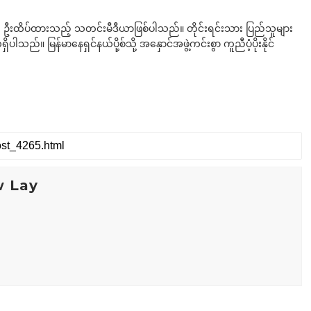
ို ဦးထိပ်ထားသည့် သတင်းမီဒီယာဖြစ်ပါသည်။ တိုင်းရင်းသား ပြည်သူများ
်။ မြန်မာနေရှင်နယ်ပို့စ်သို့ အနှောင်အဖွဲ့ကင်းစွာ ကူညီပံ့ပိုးနိုင်
w Lay