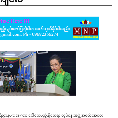
းဌာနများအကြား ပေါင်းစပ်ညှိနှိုင်းရေး လုပ်ငန်းအဖွဲ့ အစည်းအဝေး