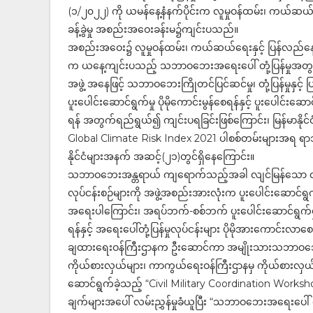
(၁/၂၀၂၂) ကို ယမန်နေ့နံနက်ပိုင်းက လူမှုဝန်ထမ်း၊ ကယ်ဆယ်
ခန့်ခွဲမှု အစည်းအဝေးခန်းမ၌ကျင်းပသည်။
အစည်းအဝေး၌ လူမှုဝန်ထမ်း၊ ကယ်ဆယ်ရေးနှင့် ပြန်လည်နေ
က ယနေ့ကျင်းပသည့် သဘာဝဘေးအရေးပေါ် တုံ့ပြန်မှုအတွက် တပ
အဖွဲ့ အနေဖြင့် သဘာဝဘေးကြိုတင်ပြင်ဆင်မှု၊ တုံ့ပြန်မှုနှင့
ပူးပေါင်းဆောင်ရွက်မှု ပိုမိုကောင်းမွန်စေရန်နှင့် ပူးပေါင်းဆောင
ရန် အတွက်ရည်ရွယ်၍ ကျင်းပရခြင်းဖြစ်ကြောင်း၊ မြန်မာန
Global Climate Risk Index 2021 ပါစစ်တမ်းများအရ ရာသီဥတု ဖ
နိုင်ငံများအနက် အဆင့်(၂၁)တွင်ရှိနေကြောင်း။
သဘာဝဘေးအန္တရာယ် ကျရောက်သည့်အခါ လျင်မြန်သော တုံ့ပ
လုပ်ငန်းစဉ်များကို အဖွဲ့အစည်းအားလုံးက ပူးပေါင်းဆောင
အရေးပါကြောင်း၊ အရပ်ဘက်-စစ်ဘက် ပူးပေါင်းဆောင်ရွက်မှ
ရန်နှင့် အရေးပေါ်တုံ့ပြန်မှုလုပ်ငန်းများ ပိုမိုအားကောင်း
ချထားရေးဝန်ကြီးဌာနက ဦးဆောင်ကာ အမျိုးသားသဘာဝဘေးအန္တ
ကိုယ်စားလှယ်များ၊ ကာကွယ်ရေးဝန်ကြီးဌာနမှ ကိုယ်စားလှယ်မ
ဆောင်ရွက်ခဲ့သည့် “Civil Military Coordination Works
ချက်များအပေါ် လမ်းညွှန်မှုခံယူပြီး “သဘာဝဘေးအရေးပေါ် တုံ