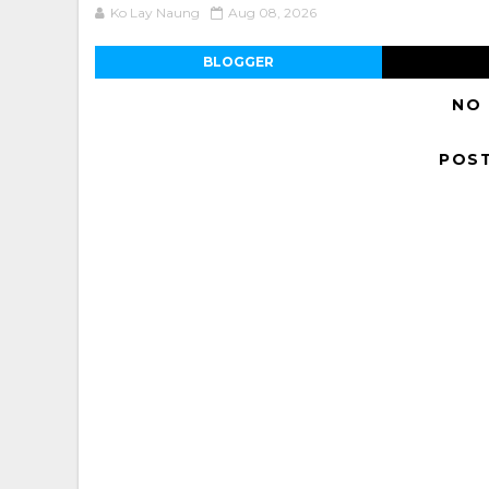
Ko Lay Naung
Aug 08, 2026
BLOGGER
NO
POS