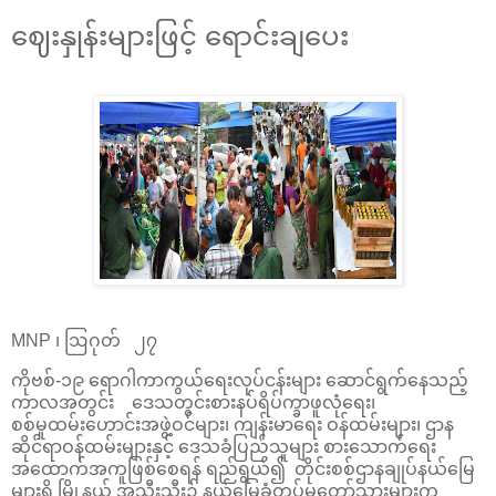
ဈေးနှုန်းများဖြင့် ရောင်းချပေး
MNP ၊ ဩဂုတ် ၂၇
ကိုဗစ်-၁၉ ရောဂါကာကွယ်ရေးလုပ်ငန်းများ ဆောင်ရွက်နေသည့်
ကာလအတွင်း ဒေသတွင်းစားနပ်ရိပ်က္ခာဖူလုံရေး၊
စစ်မှုထမ်းဟောင်းအဖွဲ့ဝင်များ၊ ကျန်းမာရေး ဝန်ထမ်းများ၊ ဌာန
ဆိုင်ရာဝန်ထမ်းများနှင့် ဒေသခံပြည်သူများ စားသောက်ရေး
အထောက်အကူဖြစ်စေရန် ရည်ရွယ်၍ တိုင်းစစ်ဌာနချုပ်နယ်မြေ
များရှိ မြို့နယ် အသီးသီး၌ နယ်မြေခံတပ်မတော်သားများက