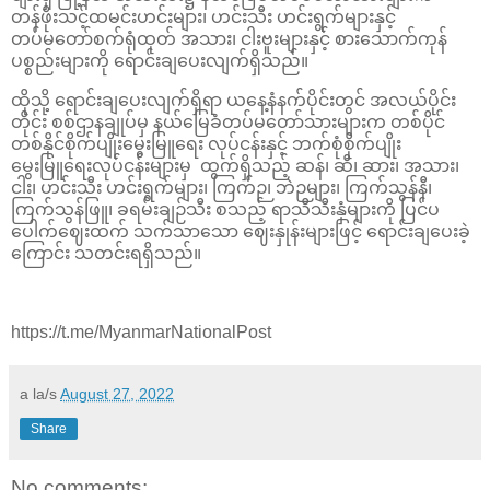
တန်ဖိုးသင့်ထမင်းဟင်းများ၊ ဟင်းသီး ဟင်းရွက်များနှင့်
တပ်မတော်စက်ရုံထုတ် အသား၊ ငါးဗူးများနှင့် စားသောက်ကုန်
ပစ္စည်းများကို ရောင်းချပေးလျက်ရှိသည်။
ထိုသို့ ရောင်းချပေးလျက်ရှိရာ ယနေ့နံနက်ပိုင်းတွင် အလယ်ပိုင်း
တိုင်း စစ်ဌာနချုပ်မှ နယ်မြေခံတပ်မတော်သားများက တစ်ပိုင်
တစ်နိုင်စိုက်ပျိုးမွေးမြူရေး လုပ်ငန်းနှင့် ဘက်စုံစိုက်ပျိုး
မွေးမြူရေးလုပ်ငန်းများမှ ထွက်ရှိသည့် ဆန်၊ ဆီ၊ ဆား၊ အသား၊
ငါး၊ ဟင်းသီး ဟင်းရွက်များ၊ ကြက်ဉ၊ ဘဲဉများ၊ ကြက်သွန်နီ၊
ကြက်သွန်ဖြူ၊ ခရမ်းချဉ်သီး စသည့် ရာသီသီးနှံများကို ပြင်ပ
ပေါက်ဈေးထက် သက်သာသော ဈေးနှုန်းများဖြင့် ရောင်းချပေးခဲ့
ကြောင်း သတင်းရရှိသည်။
https://t.me/MyanmarNationalPost
a la/s
August 27, 2022
Share
No comments: