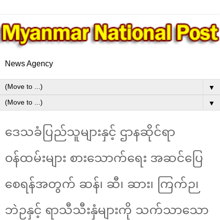
News Agency
▼
▼
ဒေသခံပြည်သူများနှင့် ဌာနဆိုင်ရာ
ဝန်ထမ်းများ စားသောက်ရေး အဆင်ပြေ
စေရန်အတွက် ဆန်၊ ဆီ၊ ဆား၊ ကြက်ဉ၊
ဘဲဉနှင့် ရာသီသီးနှံများကို သက်သာသော