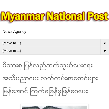
News Agency
▼
▼
မိသားစု ပြန်လည်ဆက်သွယ်ပေးရေး
အသိပညာပေး လက်ကမ်းစာစောင်များ
မြန်အောင် ကြက်ခြေနီမှဖြန့်ဝေပေး