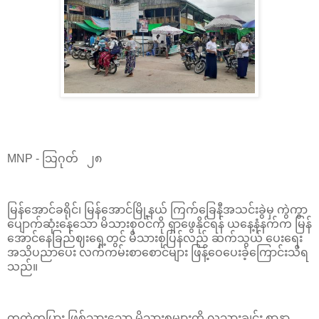
MNP - သြဂုတ် ၂၈
မြန်အောင်ခရိုင်၊ မြန်အောင်မြို့နယ် ကြက်ခြေနီအသင်းခွဲမှ ကွဲကွာ
ပျောက်ဆုံးနေသော မိသားစုဝင်ကို ရှာဖွေနိုင်ရန် ယနေ့နံနက်က မြန်
အောင်နေခြည်ဈးရှေ့တွင် မိသားစုပြန်လည် ဆက်သွယ် ပေးရေး
အသိပညာပေး လက်ကမ်းစာစောင်များ ဖြန့်ဝေပေးခဲ့ကြောင်းသိရ
သည်။
တကွဲတပြား ဖြစ်သွားသော မိသားစုများကို လူသားချင်း စာနာ