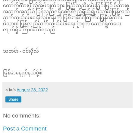
ထောက်ထားမှု လိုအပ်ချက်များ ဖြည့်ဆည်းပေးခြင်းဖြင့် မိသားစု
အဆက်အသွယ် ပြန်လည်ရရှိစေရန်ရည်ရွယ်၍ မိသားစုပြန်လည်
ဆက်သွယ်ပေးရေးလုပ်ငန်းကို မြန်မာနိုင်ငံကြက်ခြေနီအသင်း
မိသားစု ပြန်လည်ဆက်သွယ်ပေးရေး ဌာနက ဆောင်ရွက်ပေး
လျက်ရှိကြောင်း သိရသည်။
သတင်း - ဝင်းဗိုလ်
မြန်မာနေရှင်နယ်ပို့စ်
a la/s
August 28, 2022
Share
No comments:
Post a Comment