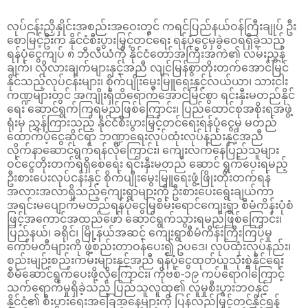
လုပ်ငန်းညှိနှိုင်းအစည်းအဝေးတွင် ကရင်ပြည်နယ်ဝန်ကြီးချုပ် ဦး
စောမြင့်ဦးက နိုင်ငံစီးပွားမြှင့်တင်ရေး ရန်ပုံငွေမှခွဲဝေရရှိခဲ့သည့်
ရန်ပုံငွေကျပ် ၈ ဘီလီယံကို နိုင်ငံတော်အကြီးအကဲ၏ လမ်းညွှန်
ချက်၊ လိုလားချက်များနှင့်အညီ လျင်မြန်စွာတိုးတက်အောင်မြင်
နိုင်သည့်လုပ်ငန်းများ၊ စိုက်ပျိုးမွေးမြူရေးနှင့်လယ်ယာ၊ သားငါး
ကဏ္ဍများတွင် အကျိုးရှိထိရောက်အောင်မြင်စွာ ရင်းနှီးမတည်နိုင်
ရေး ဆောင်ရွက်ကြရမည်ဖြစ်ကြောင်း၊ ပြည်ထောင်စုအစိုးရအဖွဲ့
ရုံးမှ ညွှန်ကြားသည့် နိုင်ငံစီးပွားမြှင့်တင်ရေးရန်ပုံငွေမှ မတည်
ထောက်ပံ့ငွေဆိုင်ရာ ဘဏ္ဍာရေးလုပ်ထုံးလုပ်နည်းနှင့်အညီ
လိုက်နာဆောင်ရွက်ရန်လိုကြောင်း၊ ကျေးလက်နေပြည်သူများ
ဝင်ငွေတိုးတက်ရရှိစေရေး ရင်းနှီးမတည် ဆောင် ရွက်ပေးရမည့်
ဦးစားပေးလုပ်ငန်းနှင့် စိုက်ပျိုးမွေးမြူရေးဖွံ့ဖြိုးတိုးတက်ရန်
အလားအလာရှိသည့်ကျေးရွာများကို ဦးစားပေးရွေးချယ်ကာ
အရင်းမပျောက်မတည်ရန်ပုံငွေမြစိမ်းရောင်ကျေးရွာ စီမံကိန်းပုံစံ
ဖြင့်အကောင်အထည်ဖော် ဆောင်ရွက်သွားရမည်ဖြစ်ကြောင်း၊
ပြည်နယ်၊ ခရိုင်၊ မြို့နယ်အဆင့် ကျေးရွာစီမံကိန်းကြီးကြပ်မှု
ကော်မတီများကို ဖွဲ့စည်းတာဝန်ပေး၍ ဥပဒေ၊ လုပ်ထုံးလုပ်နည်း၊
စည်းမျဉ်းစည်းကမ်းများနှင့်အညီ ရန်ပုံငွေထုတ်ယူသုံးစွဲနိုင်ရေး
စီမံဆောင်ရွက်ပေးဖို့လိုကြောင်း၊ ကိုဗစ်-၁၉ ကပ်ရောဂါကြောင့်
သက်ရောက်မှုရှိခဲ့သည့် ပြည်သူလူထု၏ လူမှုစီးပွားဘဝနှင့်
နိုင်ငံ၏ စီးပွားရေးအခြေအနေများကို ပြန်လည်မြှင့်တင်နိုင်ရန်