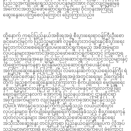
ပြည်သူ့အကျိုးရှေးရှုသည့်လုပ်ငန်းများအား လျင်လျင်မြန်မြန်
အကောင်အထည်ဖော်ဆောင်ရွက်နိုင်ရေး ဝိုင်းဝန်းအကြံပြု
ဆွေးနွေးပေးကြစေလိုကြောင်း ပြောကြားသည်။
ထို့နောက် ကရင်ပြည်နယ်အစိုးရအဖွဲ့ စီးပွားရေးရာဝန်ကြီးဦးစော
ခင်မောင်မြင့်က ပြည်သူများ၏ လူမှုစီးပွားဘဝများနှင့်စီးပွားရေး
မြင့်တက်လာစေရေးကြိုးပမ်းဆောင်ရွက်ရမည့် အစီအမံများ၊
လုပ်ငန်းများအကောင်အထည်ဖော်ဆောင်ရွက်ရာတွင် ကြုံတွေ့ရ
နိုင်သည့်အခြေအနေ၊ ဖြည့်ဆည်းဆောင်ရွက်ပေးသင့်သည်များနှင့်
ထိရောက်မှန်ကန်စွာ ရင်းနှီးမတည်ဆောင်ရွက်ပေးနိုင်ရေး
အကြံပြုဆွေးနွေးပြောကြားပြီး လမ်းပန်းဆက်သွယ်ရေးဝန်ကြီး ရဲ
မှူးကြီးခင်ဇော်နှင့် ပြည်နယ်အစိုးရအဖွဲ့အတွင်းရေးမှူး ဦးကျော်စိုး
တို့က ဖြည့်စွက်ဆွေးနွေးပြောကြားကာ စိုက်ပျိုးရေး၊ မွေးမြူရေး
နှင့်ဆည်မြောင်းဝန်ကြီးဌာနနှင့် သမဝါယမနှင့်‌ကျေးလက်ဖွံ့ဖြိုး
ရေးဝန်ကြီးဌာနလက် အောက်ရှိ ပြည်နယ်အဆင့် ဌာနဆိုင်ရာ
အကြီးအကဲများက လျင်မြန်စွာတိုးတက်အောင်မြင်နိုင်သည့်
(Quick Win)နှင့်ဒေသနှင့်ကိုက်ညီမှုရှိသည့် လယ်ယာစီးပွား
လုပ်ငန်းများ၊ စိုက်ပျိုးမွေးမြူရေးကိုအခြေခံသည့် စီးပွားရေးကုန်
ထုတ်လုပ်ငန်းများ အ‌ကောင်အထည်ဖော်ဆောင်ရွက်နိုင်ရေး
အသီးသီးဆွေးနွေး တင်ပြကြရာ ပြည်နယ်ဝန်ကြီးချုပ်က လိုအပ်
သည်များမှာကြား၍ ပေါင်းစပ်ညှိနှိုင်းဆောင်ရွက်ပေး ခဲ့ကြောင်း