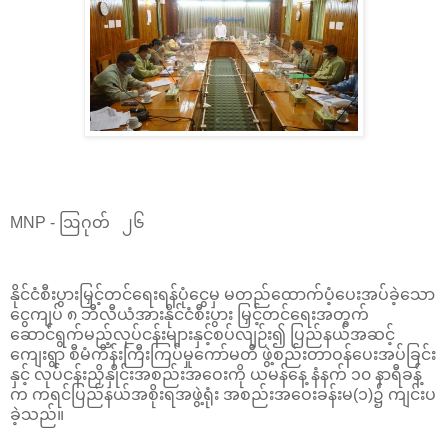
MNP - ဩဂုတ် ၂၆
နိုင်ငံစီးပွားမြှင့်တင်ရေးရန်ပုံငွေမှ မတည်ထောက်ပံ့ပေးအပ်ခဲ့သော
ငွေကျပ် ၈ ဘီလီယံအားနိုင်ငံစီးပွား မြှင့်တင်ရေးအတွက်
ဆောင်ရွက်မည့်လုပ်ငန်းများနှင့်စပ်လျဉ်း၍ ပြည်နယ်အဆင့်
ကျေးရွာ စီမံကိန်းကြီးကြပ်မှုကော်မတီ ဖွဲ့စည်းတာဝန်ပေးအပ်ခြင်း
နှင့် လုပ်ငန်းညှိနှိုင်းအစည်းအဝေးကို ယမန်နေ့ နံနက် ၁၀ နာရီခန့်
က ကရင်ပြည်နယ်အစိုးရအဖွဲ့ရုံး အစည်းအဝေးခန်းမ(၁)၌ ကျင်းပ
ခဲ့သည်။