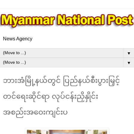
News Agency
▼
▼
ဘားအံမြို့နယ်တွင် ပြည်နယ်စီးပွားမြှင့်
တင်ရေးဆိုင်ရာ လုပ်ငန်းညှိနှိုင်း
အစည်းအဝေးကျင်းပ