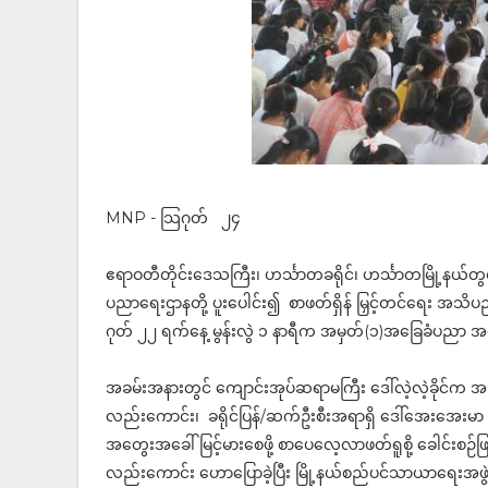
MNP - သြဂုတ် ၂၄
ဧရာဝတီတိုင်းဒေသကြီး၊ ဟင်္သာတခရိုင်၊ ဟင်္သာတမြို့နယ်တွင
ပညာရေးဌာနတို့ ပူးပေါင်း၍ စာဖတ်ရှိန် မြှင့်တင်ရေး အသိပညာပ
ဂုတ် ၂၂ ရက်နေ့ မွန်းလွဲ ၁ နာရီက အမှတ်(၁)အခြေခံပညာ အ
အခမ်းအနားတွင် ကျောင်းအုပ်ဆရာမကြီး ဒေါ်လဲ့လဲ့ခိုင်က အ
လည်းကောင်း၊ ခရိုင်ပြန်/ဆက်ဦးစီးအရာရှိ ဒေါ်အေးအေးမာ
အတွေးအခေါ် မြင့်မားစေဖို့ စာပေလေ့လာဖတ်ရူစို့ ခေါင်းစဉ်
လည်းကောင်း ဟောပြောခဲ့ပြီး မြို့နယ်စည်ပင်သာယာရေးအဖွဲ