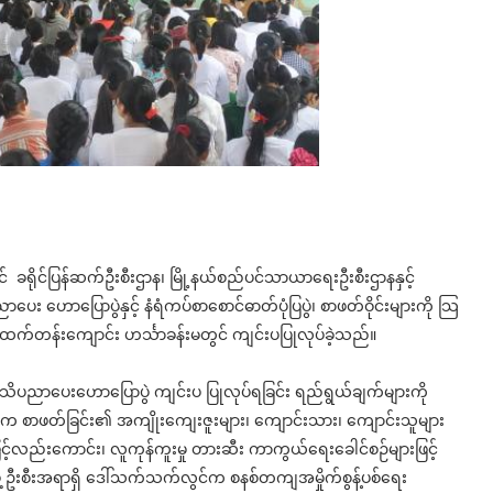
် ခရိုင်ပြန်ဆက်ဦးစီးဌာန၊ မြို့နယ်စည်ပင်သာယာရေးဦးစီးဌာနနှင့်
ေး ဟောပြောပွဲနှင့် နံရံကပ်စာစောင်ဓာတ်ပုံပြပွဲ၊ စာဖတ်ဝိုင်းများကို သြ
ထက်တန်းကျောင်း ဟင်္သာခန်းမတွင် ကျင်းပပြုလုပ်ခဲ့သည်။
သိပညာပေးဟောပြောပွဲ ကျင်းပ ပြုလုပ်ရခြင်း ရည်ရွယ်ချက်များကို
 က စာဖတ်ခြင်း၏ အကျိုးကျေးဇူးများ၊ ကျောင်းသား၊ ကျောင်းသူများ
ဖြင့်လည်းကောင်း၊ လူကုန်ကူးမှု တားဆီး ကာကွယ်ရေးခေါင်စဉ်များဖြင့်
့ ဦးစီးအရာရှိ ဒေါ်သက်သက်လွင်က စနစ်တကျအမှိုက်စွန့်ပစ်ရေး