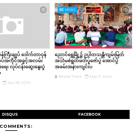
NEWS
န်ကြီးချုပ် ဒေါက်တာဝုန်
ညောင်ရွှေမြို့၌ ဥပ္ပါတသန္တိကျမ်းမြတ်
ပ်အကိုင်အခွင့်အလမ်း
အသံမစဲရွတ်ဖတ်ပူဇော်ပွဲ အောင်ပွဲ
ရေး လုပ်ငန်းဆွေးနွေးပွဲ
အခမ်းအနားကျင်းပ
်
Bhone Thant
May 11, 2024
Jun 26, 2024
DISQUS
FACEBOOK
 COMMENTS: