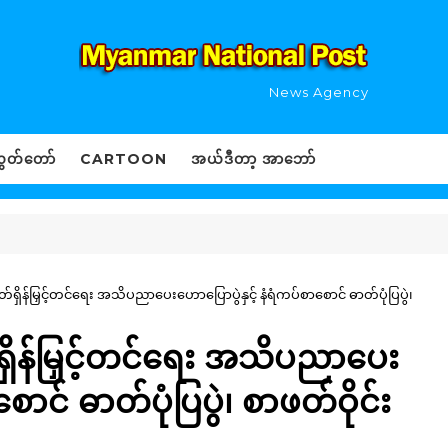
News Agency
ွှတ်တော်
CARTOON
အယ်ဒီတာ့ အာဘော်
ရှိန်မြှင့်တင်ရေး အသိပညာပေးဟောပြောပွဲနှင့် နံရံကပ်စာစောင် ဓာတ်ပုံပြပွဲ၊
ရှိန်မြှင့်တင်ရေး အသိပညာပေး
ောင် ဓာတ်ပုံပြပွဲ၊ စာဖတ်ဝိုင်း