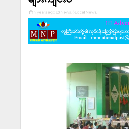
4 years ago
News,
ဴLocal News,