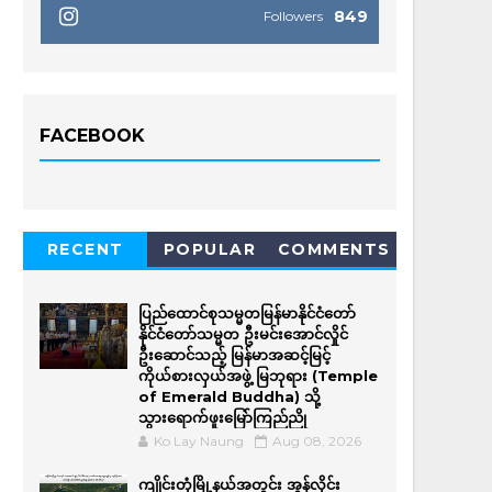
849
Followers
FACEBOOK
RECENT
POPULAR
COMMENTS
ပြည်ထောင်စုသမ္မတမြန်မာနိုင်ငံတော်
နိုင်ငံတော်သမ္မတ ဦးမင်းအောင်လှိုင်
ဦးဆောင်သည့် မြန်မာအဆင့်မြင့်
ကိုယ်စားလှယ်အဖွဲ့ မြဘုရား (Temple
of Emerald Buddha) သို့
သွားရောက်ဖူးမြော်ကြည်ညို
Ko Lay Naung
Aug 08, 2026
ကျိုင်းတုံမြို့နယ်အတွင်း အွန်လိုင်း