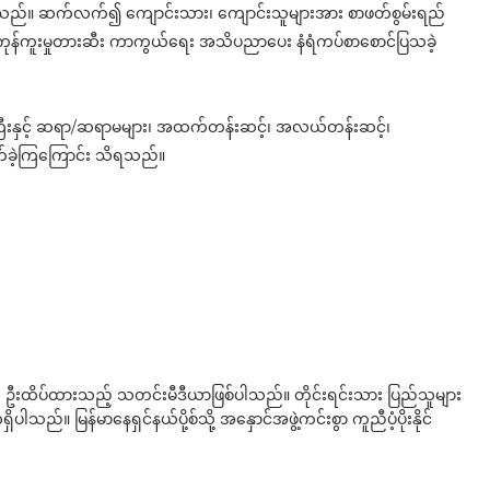
ြသည်။ ဆက်လက်၍ ကျောင်းသား၊ ကျောင်းသူများအား စာဖတ်စွမ်းရည်
့် လူကုန်ကူးမှုတားဆီး ကာကွယ်ရေး အသိပညာပေး နံရံကပ်စာစောင်ပြသခဲ့
ြီးနှင့် ဆရာ/ဆရာမများ၊ အထက်တန်းဆင့်၊ အလယ်တန်းဆင့်၊
က်ခဲ့ကြကြောင်း သိရသည်။
ို ဦးထိပ်ထားသည့် သတင်းမီဒီယာဖြစ်ပါသည်။ တိုင်းရင်းသား ပြည်သူများ
်။ မြန်မာနေရှင်နယ်ပို့စ်သို့ အနှောင်အဖွဲ့ကင်းစွာ ကူညီပံ့ပိုးနိုင်