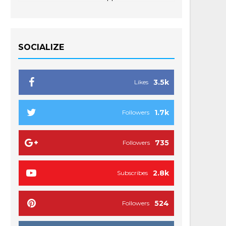
SOCIALIZE
3.5k
Likes
1.7k
Followers
735
Followers
2.8k
Subscribes
524
Followers