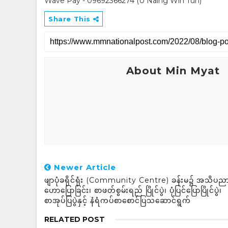
Wave Pay - 09692366274 (U Naing Win Tun)
Share This
About Min Myat
Newer Article
ဖျာပုံခရိုင်ရုံး (Community Centre) ခန်းမ၌ အသိပည
ဟောပြောခြင်း၊ စာဖတ်စွမ်းရည် ပြိုင်ပွဲ၊ ပုံပြင်ပြောပြိုင်ပွဲ၊
စာအုပ်ပြပွဲနှင့် နံရံကပ်စာစောင်ပြသဆောင်ရွက်
RELATED POST