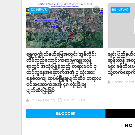
NEWS
NEWS
ရွှေကုက္ကိုလ်နယ်မြေအတွင်း အွန်လိုင်း
ချင်းပြည်နယ်ဝ
လိမ်လည်လောင်းကစားမှုကျူးလွန်
ဆွန်းထန် အလု
ရာတွင် အသုံးပြုခဲ့သည့် တရားမဝင် ၃
များ ဖန်တီးပေး
ထပ်လူနေအဆောက်အအုံ ၃ လုံးအား
သို့တက်ရောက
စနစ်တကျ ထပ်မံဖြိုချဖျက်ဆီး၊ တရားမ
Bhone Thant
ဝင်အဆောက်အအုံ ၄၈ လုံးဖြိုချ
ဖျက်ဆီးပြီးဖြစ်
Ko Lay Naung
Jun 09, 2026
BLOGGER
NO