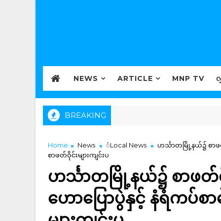
NEWS
ARTICLE
MNP TV
လ
BREAKING
Home
News
ဴLocal News
ဟင်္သာတမြို့နယ်၌ စာဖတ်
စာဖတ်ဝိုင်းများကျင်းပ
ဟင်္သာတမြို့နယ်၌ စာဖတ်
ဟောပြောပွဲနှင့် နံရံကပ်စာစ
များကျင်းပ