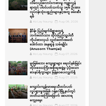
လိမ်လည်လောင်းကစားမှု ကျူးလွန်
ရာတွင် ပါဝင်ပတ်သက်သူ ၁၅၆ ဦးအား
လုပ်ငန်းသုံးပစ္စည်းများနှင့်အတူ ဖမ်းဆီး
ရမိ
Ko Lay Naung
Aug 08, 2026
နီပိန်း ပြည်ဖျက်မိစ္ဆာတွေရဲ့
ဘက်တော်သား ထိုင်းပြည်သူ့ပါတီ
ကိုယ်စားလှယ် လွှတ်တော်အမတ်
ဒေါက်တာ အနုဆွန် သမ်ချိုင်း
(Anusorn Thamjai)
Ko Lay Naung
Aug 07, 2026
မူးမြစ်ဘေး ကျေးရွာများ ရေဝင်နစ်မြုပ်၊
တိုင်းဒေသကြီးအစိုးရအဖွဲ့မှ ပံ့ပိုးသော
စားနပ်ရိက္ခာများ ဖြန့်ဝေပေးလျှက်ရှိ
Ko Lay Naung
Aug 07, 2026
ကျောင်းကျန်းမာရေးသီတင်းပတ်
လှုပ်ရှားမှုအဖြစ် ဂန့်ဂေါမြို့နယ်တွင်
တတိယအကြိမ်မြောက် အာဟာရ
ကျွေးမွေး
Ko Lay Naung
Aug 07, 2026