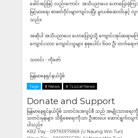
ခေါင်းစဉ်ဖြင့် လည်းကောင်း အသိပညာပေး ဟောပြောခဲ့က
မြင့်မားရေး စာဖတ်ဝိုင်းများကျင်းပပြီး မူးယစ်ဆေးဝါးနှင
သည်။
အဆိုပါ အသိပညာပေး ဟောပြောပွဲသို့ ကျောင်းအုပ်ဆရာမက
ကျောင်းသား၊ ကျောင်းသူများ စုစုပေါင်း ၆၀၀ ဦး တက်ရော
သတင်း - ကိုဇော်
မြန်မာနေရှင်နယ်ပို့စ်
Tags
# News
# ဴLocal News
Donate and Support
မြန်မာနေရှင်နယ်ပို့စ် သတင်းအေဂျင်စီ သည် အမျိုးသားရေးက
သတင်းမှန်များ သိရှိစေရေးကိုသာ ဦးစားပေး ဆောင်ရွက်လျက်ရှိပါသည
ပါသည်။
KBZ Pay - 09793975969 (U Nauing Win Tun)