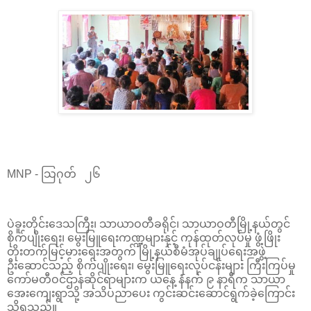
MNP - သြဂုတ် ၂၆
ပဲခူးတိုင်းဒေသကြီး၊ သာယာဝတီခရိုင်၊ သာယာဝတီမြို့နယ်တွင်
စိုက်ပျိုးရေး၊ မွေးမြူရေးကဏ္ဍများနှင့် ကုန်ထုတ်လုပ်မှု ဖွံ့ဖြိုး
တိုးတက်မြင့်မားရေးအတွက် မြို့နယ်စီမံအုပ်ချုပ်ရေးအဖွဲ့
ဦးဆောင်သည့် စိုက်ပျိုးရေး၊ မွေးမြူရေးလုပ်ငန်းများ ကြီးကြပ်မှု
ကော်မတီဝင်ဌာနဆိုင်ရာများက ယနေ့ နံနက် ၉ နာရီက သာယာ
အေးကျေးရွာသို့ အသိပညာပေး ကွင်းဆင်းဆောင်ရွက်ခဲ့ကြောင်း
သိရသည်။