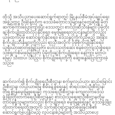
ထိုသို့ အသိပညာပေးဆောင်ရွက်ရာတွင် မြို့နယ်စီမံအုပ်ချုပ်ရေး
အဖွဲ့ဥက္ကဋ္ဌ ဦးဆန်းဟိုက ဒေသခံတောင်သူများနှင့်တွေ့ဆုံ၍ မိတ်
ဆက်စကားပြောကြားပြီး ဒေသတွင်း စားသုံးဆီသီးနှံများ ပိုမိုတိုး
ချဲ့စိုက်ပျိုးထုတ်လုပ်နိုင်ရေး၊ မွေးမြူရေးလုပ်ငန်းများကိုလည်း
ယခုထက်ပိုမို ဆောင်ရွက်နိုင်ရေး၊ ဒေသနှင့်ကိုက်ညီမည့် အခြား
စိုက်ပျိုးသီးနှံများကိုလည်း ရာသီအလိုက် ပိုမိုစိုက်ပျိုးနိုင်ရေး၊
ယူရီးယားဓာတ်မြေသြဇာ၊ ပေါင်းသတ်ဆေး စနစ်တကျသုံးစွဲရေး၊
သစ်ရွက်စိမ်းမြေသြဇာ ပိုမိုတိုးချဲ့စိုက်ပျိုးရေး၊ နေကြာ၊ မတ်ပဲ၊
မြေပဲ သီးထပ်၊ သီးညှပ် စိုက်ပျိုးရေးတို့ကို ဆွေးနွေးပြောကြားခဲ့
သည်။
ဆက်လက်၍ စိုက်ပျိုးရေးဦးစီးဌာန၊ စက်မှုလယ်ယာ၊ ဆည်မြောင်း
ဦးစီးဌာန၊ လယ်ယာမြေ စီမံခန့်ခွဲရေးနှင့် စာရင်းအင်းဦးစီးဌာန၊
တိရစ္ဆာန်မွေးမြူရေးနှင့် ကုသရေးဦးစီးဌာန၊ ကျေးလက်ဒေသ
ဖွံ့ဖြိုးတိုးတက်ရေးဦးစီးဌာနနှင့် စားသုံးသူရေးရာဦးစီးဌာနတို့မှ
တာဝန်ရှိသူများကလည်း စိုက်ပျိုးရေး၊ မွေးမြူရေးနှင့် ဒေသဖွံ့ဖြိုး
တိုးတက်ရေးတို့အတွက် သက်ဆိုင်ရာဌာနတစ်ခုခြင်းစီ၏
ဆောင်ရွက်ပေးနိုင်မည့် လုပ်ငန်းစဉ်များကို အသိပညာပေး