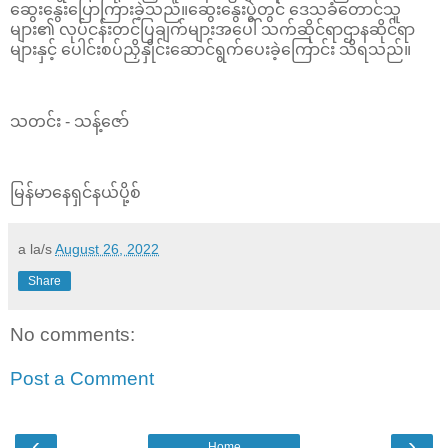
ဆွေးနွေးပြောကြားခဲ့သည်။ဆွေးနွေးပွဲတွင် ဒေသခံတောင်သူ
များ၏ လုပ်ငန်းတင်ပြချက်များအပေါ် သက်ဆိုင်ရာဌာနဆိုင်ရာ
များနှင့် ပေါင်းစပ်ညှိနှိုင်းဆောင်ရွက်ပေးခဲ့ကြောင်း သိရသည်။
သတင်း - သန့်ဇော်
မြန်မာနေရှင်နယ်ပို့စ်
a la/s
August 26, 2022
Share
No comments:
Post a Comment
‹
›
Home