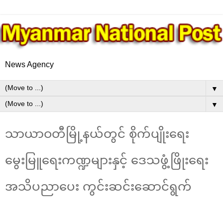
News Agency
▼
▼
သာယာဝတီမြို့နယ်တွင် စိုက်ပျိုးရေး
မွေးမြူရေးကဏ္ဍများနှင့် ဒေသဖွံ့ဖြိုးရေး
အသိပညာပေး ကွင်းဆင်းဆောင်ရွက်