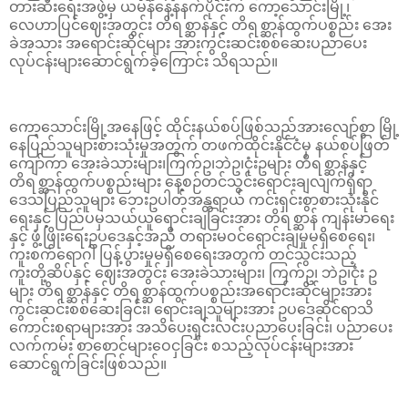
တားဆီးရေးအဖွဲ့မှ ယမန်နေ့နနက်ပိုင်းက ကော့သောင်းမြို့၊
လေဟာပြင်ဈေးအတွင်း တိရစ္ဆာန်နှင့် တိရစ္ဆာန်ထွက်ပစ္စည်း အေး
ခဲအသား အရောင်းဆိုင်များ အားကွင်းဆင်းစစ်ဆေးပညာပေး
လုပ်ငန်းများဆောင်ရွက်ခဲ့ကြောင်း သိရသည်။
ကော့သောင်းမြို့အနေဖြင့် ထိုင်းနယ်စပ်ဖြစ်သည်အားလျော်စွာ မြို့
နေပြည်သူများစားသုံးမှုအတွက် တဖက်ထိုင်းနိုင်ငံမှ နယ်စပ်ဖြတ်
ကျော်ကာ အေးခဲသားများ၊ကြက်ဥ၊ဘဲဥ၊ငုံးဥများ တိရစ္ဆာန်နှင့်
တိရစ္ဆာန်ထွက်ပစ္စည်းများ နေ့စဉ်တင်သွင်းရောင်းချလျက်ရှိရာ
ဒေသပြည်သူများ ဘေးဥပါတ်အန္တရာယ် ကင်းရှင်းစွာစားသုံးနိုင်
ရေးနှင့် ပြည်ပမှသယ်ယူရောင်းချခြင်းအား တိရစ္ဆာန် ကျန်းမာရေး
နှင့် ဖွံ့ဖြိုးရေးဥပဒေနှင့်အညီ တရားမဝင်ရောင်းချမှုမရှိစေရေး၊
ကူးစက်ရောဂါ ပြန့်ပွားမှုမရှိစေရေးအတွက် တင်သွင်းသည့်
ကူးတို့ဆိပ်နှင့် ဈေးအတွင်း အေးခဲသားများ၊ ကြက်ဥ၊ ဘဲဥ၊ငုံး ဥ
များ တိရစ္ဆာန်နှင့် တိရစ္ဆာန်ထွက်ပစ္စည်းအရောင်းဆိုင်များအား
ကွင်းဆင်းစစ်ဆေးခြင်း၊ ရောင်းချသူများအား ဥပဒေဆိုင်ရာသိ
ကောင်းစရာများအား အသိပေးရှင်းလင်းပညာပေးခြင်း၊ ပညာပေး
လက်ကမ်း စာစောင်များဝေငှခြင်း စသည့်လုပ်ငန်းများအား
ဆောင်ရွက်ခြင်းဖြစ်သည်။