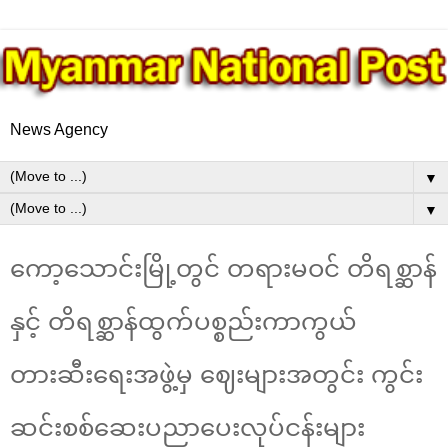
News Agency
▼
▼
ကော့သောင်းမြို့တွင် တရားမဝင် တိရစ္ဆာန်
နှင့် တိရစ္ဆာန်ထွက်ပစ္စည်းကာကွယ်
တားဆီးရေးအဖွဲ့မှ ဈေးများအတွင်း ကွင်း
ဆင်းစစ်ဆေးပညာပေးလုပ်ငန်းများ