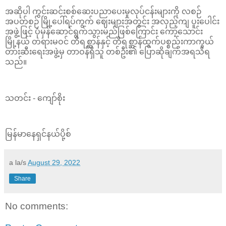
အဆိုပါ ကွင်းဆင်းစစ်ဆေးပညာပေးမှုလုပ်ငန်းများကို လစဉ်
အပတ်စဉ် မြို့ပေါ်ရပ်ကွက် ဈေးများအတွင်း အလှည့်ကျ ပူးပေါင်း
အဖွဲ့ဖြင့် ပုံမှန်ဆောင်ရွက်သွားမည်ဖြစ်ကြောင်း ကော့သောင်း
မြို့နယ် တရားမဝင် တိရစ္ဆာန်နှင့် တိရစ္ဆာန်ထွက်ပစ္စည်းကာကွယ်
တားဆီးရေးအဖွဲ့မှ တာဝန်ရှိသူ တစ်ဦး၏ ပြောဆိုချက်အရသိရ
သည်။
သတင်း - ကျော်စိုး
မြန်မာနေရှင်နယ်ပို့စ်
a la/s
August 29, 2022
Share
No comments: