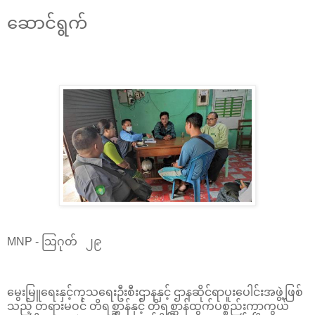
ဆောင်ရွက်
MNP - သြဂုတ် ၂၉
မွေးမြူရေးနှင့်ကုသရေးဦးစီးဌာနနှင့် ဌာနဆိုင်ရာပူးပေါင်းအဖွဲ့ဖြစ်
သည့် တရားမဝင် တိရစ္ဆာန်နှင့် တိရစ္ဆာန်ထွက်ပစ္စည်းကာကွယ်