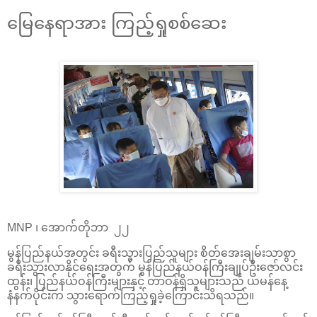
မြေနေရာအား ကြည့်ရှုစစ်ဆေး
MNP ၊ အောက်တိုဘာ ၂၂
မွန်ပြည်နယ်အတွင်း ခရီးသွားပြည်သူများ စိတ်အေးချမ်းသာစွာ
ခရီးသွားလာနိုင်ရေးအတွက် မွန်ပြည်နယ်ဝန်ကြီးချုပ်ဦးဇော်လင်း
ထွန်း၊ ပြည်နယ်ဝန်ကြီးများနှင့် တာဝန်ရှိသူများသည် ယမန်နေ့
နံနက်ပိုင်းက သွားရောက်ကြည့်ရှုခဲ့ကြောင်းသိရသည်။