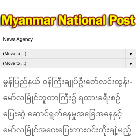
News Agency
▼
▼
မွန်ပြည်နယ် ဝန်ကြီးချုပ်ဦးဇော်လင်းထွန်း-
မော်လမြိုင်ဘူတာကြီး၌ ရထားခရီးစဉ်
ပြေးဆွဲ ဆောင်ရွက်နေမှုအခြေအနေနှင့်
မော်လမြိုင်အဝေးပြေးကားဝင်းတိုးချဲ့မည့်