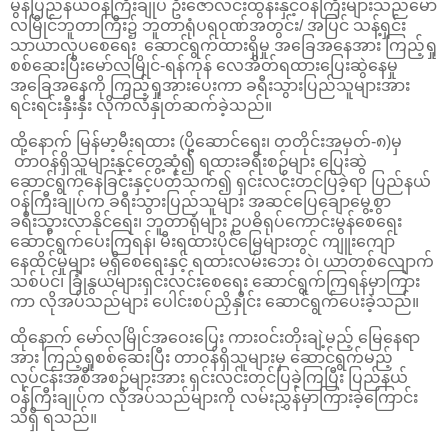
မွန်ပြည်နယ်ဝန်ကြီးချုပ် ဦးဇော်လင်းထွန်းနှင့်ဝန်ကြီးများသည်မော်
လမြိုင်ဘူတာကြီး၌ ဘူတာရုံပရဝုဏ်အတွင်း/ အပြင် သန့်ရှင်း
သာယာလှပစေရေး ဆောင်ရွက်ထားရှိမှု အခြေအနေအား ကြည့်ရှု
စစ်ဆေးပြီးမော်လမြိုင်-ရန်ကုန် လေအိတ်ရထားပြေးဆွဲနေမှု
အခြေအနေကို ကြည့်ရှုအားပေးကာ ခရီးသွားပြည်သူများအား
ရင်းရင်းနှီးနှီး လိုက်လံနှုတ်ဆက်ခဲ့သည်။
ထို့နောက် မြန်မာ့မီးရထား (ပို့ဆောင်ရေး၊ တတိုင်းအမှတ်-၈)မှ
တာဝန်ရှိသူများနှင့်တွေ့ဆုံ၍ ရထားခရီးစဉ်များ ပြေးဆွဲ
ဆောင်ရွက်နေခြင်းနှင့်ပတ်သက်၍ ရှင်းလင်းတင်ပြခဲ့ရာ ပြည်နယ်
ဝန်ကြီးချုပ်က ခရီးသွားပြည်သူများ အဆင်ပြေချောမွေ့စွာ
ခရီးသွားလာနိုင်ရေး၊ ဘူတာရုံများ ဥပဓိရုပ်ကောင်းမွန်စေရေး
ဆောင်ရွက်ပေးကြရန်၊ မီးရထားပိုင်မြေများတွင် ကျူးကျော်
နေထိုင်မှုများ မရှိစေရေးနှင့် ရထားလမ်းဘေး ဝဲ၊ ယာတစ်လျောက်
သစ်ပင်၊ ခြုံနွယ်များရှင်းလင်းစေရေး ဆောင်ရွက်ကြရန်မှာကြား
ကာ လိုအပ်သည်များ ပေါင်းစပ်ညှိနှိုင်း ဆောင်ရွက်ပေးခဲ့သည်။
ထိုနောက် မော်လမြိုင်အဝေးပြေး ကားဝင်းတိုးချဲ့မည့် မြေနေရာ
အား ကြည့်ရှုစစ်ဆေးပြီး တာဝန်ရှိသူများမှ ဆောင်ရွက်မည့်
လုပ်ငန်းအစီအစဉ်များအား ရှင်းလင်းတင်ပြခဲ့ကြပြီး ပြည်နယ်
ဝန်ကြီးချုပ်က လိုအပ်သည်များကို လမ်းညွှန်မှာကြားခဲ့ကြောင်း
သိရှိ ရသည်။