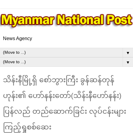
News Agency
▼
▼
သိန်းနီမြို့ရှိ စော်ဘွားကြီး ခွန်ဆန်တုန်
ဟုန်း၏ ဟော်နန်းတော်(သိန်းနီဟော်နန်း)
ပြန်လည် တည်ဆောက်ခြင်း လုပ်ငန်းများ
ကြည့်ရှုစစ်ဆေး