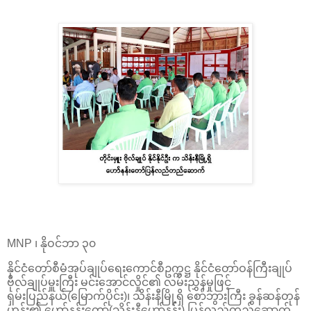
MNP ၊ နိုဝင်ဘာ ၃၀
နိုင်ငံတော်စီမံအုပ်ချုပ်ရေးကောင်စီဥက္ကဋ္ဌ နိုင်ငံတော်ဝန်ကြီးချုပ်
ဗိုလ်ချုပ်မှူးကြီး မင်းအောင်လှိုင်၏ လမ်းညွှန်မှုဖြင့်
ရှမ်းပြည်နယ်(မြောက်ပိုင်း)၊ သိန်းနီမြို့ရှိ စော်ဘွားကြီး ခွန်ဆန်တုန်
ဟုန်း၏ ဟော်နန်းတော်(သိန်းနီဟော်နန်း) ပြန်လည်တည်ဆောက်