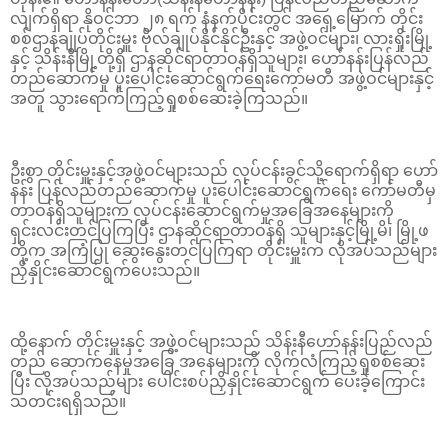
လျက်ရှိရာ နိုဝင်ဘာ ၂၈ ရက် နံနက်ပိုင်းတွင် အရှေ့မြောက် တိုင်း
စစ်ဌာနချုပ်တိုင်းမှူး ဗိုလ်ချုပ်နိုင်နိုင်ဦးနှင့် အဖွဲ့ဝင်များ၊ လားရှိုးမြို့
နှင့် သိန်းနီမြို့တို့ရှိ ဌာနဆိုင်ရာတာဝန်ရှိသူများ၊ ဟော်နန်းပြန်လည်
တည်ဆောက်မှု ပူးပေါင်းဆောင်ရွက်ရေးကော်မတီ အဖွဲ့ဝင်များနှင့်
အတူ သွားရောက်ကြည့်ရှုစစ်ဆေးခဲ့ကြသည်။
ဦးစွာ တိုင်းမှူးနှင့်အဖွဲ့ဝင်များသည် လုပ်ငန်းခွင်သို့ရောက်ရှိရာ ဟော်
နန်း ပြန်လည်တည်ဆောက်မှု ပူးပေါင်းဆောင်ရွက်ရေး ကော်မတီမှ
တာဝန်ရှိသူများက လုပ်ငန်းဆောင်ရွက်မှုအခြေအနေများကို
ရှင်းလင်းတင်ပြကြပြီး ဌာနဆိုင်ရာတာဝန်ရှိ သူများနှင့်မြို့မိ၊ မြို့ဖ
တို့က အကြံပြု ဆွေးနွေးတင်ပြကြရာ တိုင်းမှူးက လိုအပ်သည်များ
ညှိနှိုင်းဆောင်ရွက်ပေးသည်။
ထို့နောက် တိုင်းမှူးနှင့် အဖွဲ့ဝင်များသည် သိန်းနီဟော်နန်းပြည်လည်
တည် ဆောက်နေမှုအခြေ အနေများကို လိုက်လံကြည့်ရှုစစ်ဆေး
ပြီး လိုအပ်သည်များ ပေါင်းစပ်ညှိနှိုင်းဆောင်ရွက် ပေးခဲ့ကြောင်း
သတင်းရရှိသည်။