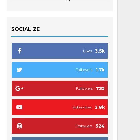
SOCIALIZE
3.5k
Likes
1.7k
Followers
735
Followers
2.8k
Subscribes
524
Followers