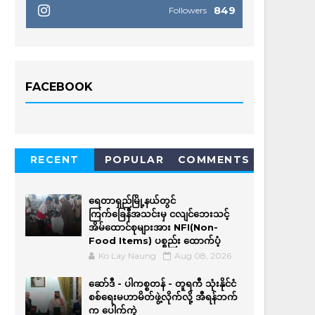
849
Followers
FACEBOOK
RECENT
POPULAR
COMMENTS
ရေတာရှည်မြို့နယ်တွင်
ကြက်ခြေနီအသင်းမှ ငလျင်ဘေးသင့်
အိမ်‌ထောင်စုများအား NFI(Non-
Food Items) ပစ္စည်း ထောက်ပံ့
Ko Lay Naung
Aug 08, 2026
ဆော်ဒီ - ပါကစ္စတန် - တူရကီ သုံးနိုင်ငံ
စစ်ရေးမဟာမိတ်ဖွဲ့လိုက်လို့ အီရန်ဘက်
က ပေါက်ကွဲ