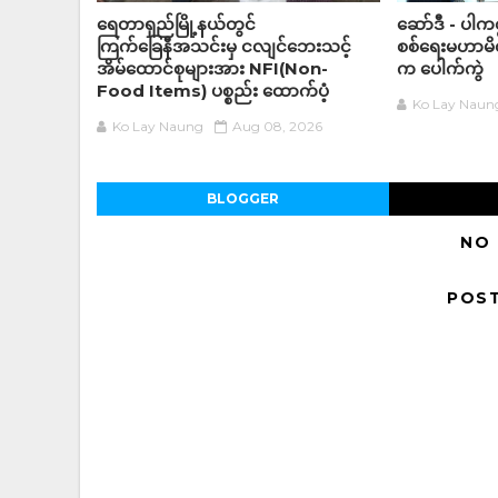
ရေတာရှည်မြို့နယ်တွင်
ဆော်ဒီ - ပါကစ္
ကြက်ခြေနီအသင်းမှ ငလျင်ဘေးသင့်
စစ်ရေးမဟာမိတ်
အိမ်‌ထောင်စုများအား NFI(Non-
က ပေါက်ကွဲ
Food Items) ပစ္စည်း ထောက်ပံ့
Ko Lay Naun
Ko Lay Naung
Aug 08, 2026
BLOGGER
NO
POS