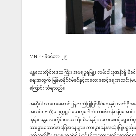
MNP - နိုဝင်ဘာ ၂၅
မန္တလေးတိုင်းဒေသကြီး၊ အမရပူရမြို့၊ လမ်းငါးခွအနီးရှိ မိ
ရေးအတွက် မြန်မာနိုင်ငံမိခင်နှင့်ကလေးစောင့်ရေးအသင်း(ဗဟ
ကြောင်း သိရသည်။
အဆိုပါ သားဖွားဆောင်ပြန်လည်ပြုပြင်နိုင်ရေးနှင့် လက်ရှိအခ
အသင်း(ဗဟို)မှ ဥက္ကဋ္ဌပါမောက္ခဒေါက်တာစန်းစန်းမြင့်အောင်၊
အုန်း၊ မန္တလေးတိုင်းဒေသကြီး မိခင်နှင့်ကလေးစောင့်ရှောက်
သားဖွားဆောင်အခြေအနေများ၊ သားဖွားခန်းအသုံးပြုပစ္စည်း
ပတ်သက်ပြီး အမရပူရခရိုင် မိခင်နှင့်ကလေးစောင့်ရှောက်ရေးအသ