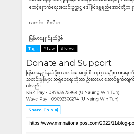
စောင့်ရှောက်ရေးအသင်းဥက္ကဋ္ဌ ဒေါ်ခိုင်ရွှေရည်အောင်တို့က
သတင်း - စိုးသီဟ
မြန်မာနေရှင်နယ်ပို့စ်
Tags
# Law
# News
Donate and Support
မြန်မာနေရှင်နယ်ပို့စ် သတင်းအေဂျင်စီ သည် အမျိုးသားရေးက
သတင်းမှန်များ သိရှိစေရေးကိုသာ ဦးစားပေး ဆောင်ရွက်လျက်ရှိပါသည
ပါသည်။
KBZ Pay - 09793975969 (U Nauing Win Tun)
Wave Pay - 09692366274 (U Naing Win Tun)
Share This