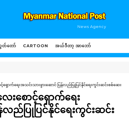
News Agency
ွှတ်တော်
CARTOON
အယ်ဒီတာ့ အာဘော်
ာင့်ရှောက်ရေးအသင်းသားဖွားဆောင် ပြန်လည်ပြုပြင်နိုင်ရေးကွင်းဆင်းစစ်ဆေး
ကလေးစောင့်ရှောက်ရေး
လည်ပြုပြင်နိုင်ရေးကွင်းဆင်း