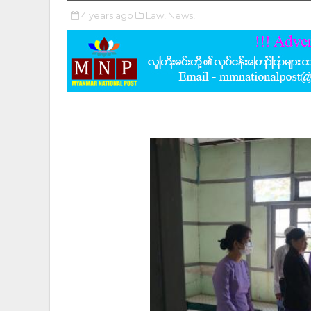
4 years ago
Law,
News,