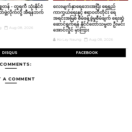
စတန် - တူရကီ သုံးနိုင်ငံ
လေးမျက်နှာရေဘေးအပြီး ရေရှည်
ဖွဲ့လိုက်လို့ အီရန်ဘက်
ကာကွယ်ရေးနှင့် ဧရာဝတီတိုင်း ရေ
အရင်းအမြစ် စီမံခန့်ခွဲမှုစီမံချက် ရေးဆွဲ
ဆောင်ရွက်ရန် နိုင်ငံတော်သမ္မတ ဦးမင်း
g
Aug 08, 2026
အောင်လှိုင် မှာကြား
Ko Lay Naung
Aug 08, 2026
DISQUS
FACEBOOK
 COMMENTS:
T A COMMENT