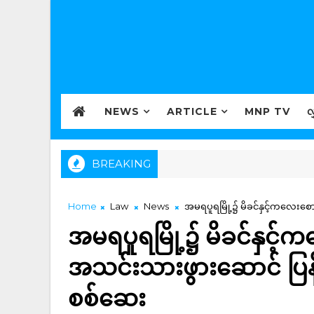
NEWS
ARTICLE
MNP TV
လ
BREAKING
Home
Law
News
အမရပူရမြို့၌ မိခင်နှင့်ကလေးစေ
အမရပူရမြို့၌ မိခင်နှင့်
အသင်းသားဖွားဆောင် ပြန်
စစ်ဆေး