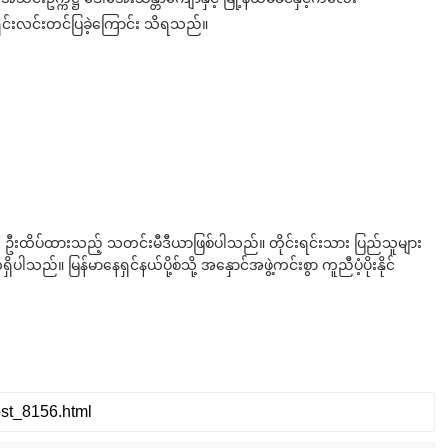
 ရှင်းလင်းတင်ပြခဲ့ကြောင်း သိရသည်။
ို ဦးထိပ်ထားသည့် သတင်းမီဒီယာဖြစ်ပါသည်။ တိုင်းရင်းသား ပြည်သူများ
်။ မြန်မာနေရှင်နယ်ပို့စ်သို့ အနှောင်အဖွဲ့ကင်းစွာ ကူညီပံ့ပိုးနိုင်