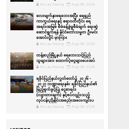
Ko Lay Naung
Aug 08, 2026
လေးမျက်နှာရေဘေးအပြီး ရေရှည်
ကာကွယ်ရေးနှင့် ဧရာဝတီတိုင်း ရေ
အရင်းအမြစ် စီမံခန့်ခွဲမှုစီမံချက် ရေးဆွဲ
ဆောင်ရွက်ရန် နိုင်ငံတော်သမ္မတ ဦးမင်း
အောင်လှိုင် မှာကြား
Ko Lay Naung
Aug 08, 2026
တန့်ဆည်မြို့နယ် ရေဘေးသင့်ပြည်
သူများအား ထောက်ပံ့ငွေများပေးအပ်
Ko Lay Naung
Aug 08, 2026
ရခိုင်ပြည်နယ်လွှတ်တော်၌ ၂၀၂၆ -
၂၀၂၇ ဘဏ္ဍာရေးနှစ်၊ ရခိုင်ပြည်နယ်၏
ဖြည့်စွက်ခွင့်ပြု ငွေစာရင်း
(လျာထားချက်) နှင့်စပ်လျဉ်းသည့်
လုပ်ငန်းညှိနှိုင်းအစည်းအဝေးကျင်းပ
Ko Lay Naung
Aug 08, 2026