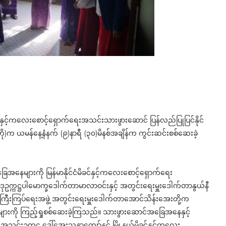
ခင်နှင့်ကလေးစောင့်ရှောက်ရေးအသင်းသားဖွားဆောင် ပြန်လည်ပြုပြင်နိုင်
ို)က ယမန်နေ့နံနက် (၉)နာရီ (၃၀)မိနစ်အချိန်က ကွင်းဆင်းစစ်ဆေးခဲ့
ြေအနေများကို မြန်မာနိုင်ငံမိခင်နှင့်ကလေးစောင့်ရှောက်ရေး
 ဒုဥက္ကဋ္ဌပါမောက္ခဒေါက်တာမာလာဝင်းနှင့် အတွင်းရေးမှူးဒေါက်တာနွယ်နီ
မှုကြီးကြပ်ရေးအဖွဲ့ အတွင်းရေးမှူးဒေါက်တာအောင်သိန်းအေးတို့က
များကို ကြည့်ရှုစစ်ဆေးခဲ့ကြသည်။ သားဖွားဆောင်အခြေအနေနှင့်
င်းဥက္ကဋ္ဌ ဒေါ်အေးသန္တာကျော်နှင့် မြို့နယ်မိခင်နှင့်ကလေး