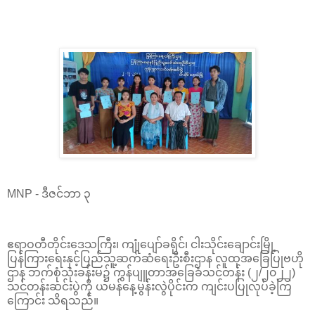
MNP - ဒီဇင်ဘာ ၃
ဧရာဝတီတိုင်းဒေသကြီး၊ ကျုံပျော်ခရိုင်၊ ငါးသိုင်းချောင်းမြို့
ပြန်ကြားရေးနှင့်ပြည်သူ့ဆက်ဆံရေးဦးစီးဌာန လူထုအခြေပြုဗဟို
ဌာန ဘက်စုံသုံးခန်းမ၌ ကွန်ပျူတာအခြေခံသင်တန်း (၂/၂၀၂၂)
သင်တန်းဆင်းပွဲကို ယမန်နေ့မွန်းလွဲပိုင်းက ကျင်းပပြုလုပ်ခဲ့ကြ
ကြောင်း သိရသည်။