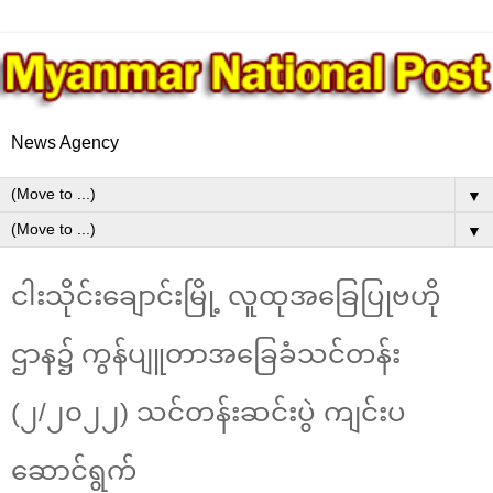
News Agency
▼
▼
ငါးသိုင်းချောင်းမြို့ လူထုအခြေပြုဗဟို
ဌာန၌ ကွန်ပျူတာအခြေခံသင်တန်း
(၂/၂၀၂၂) သင်တန်းဆင်းပွဲ ကျင်းပ
ဆောင်ရွက်