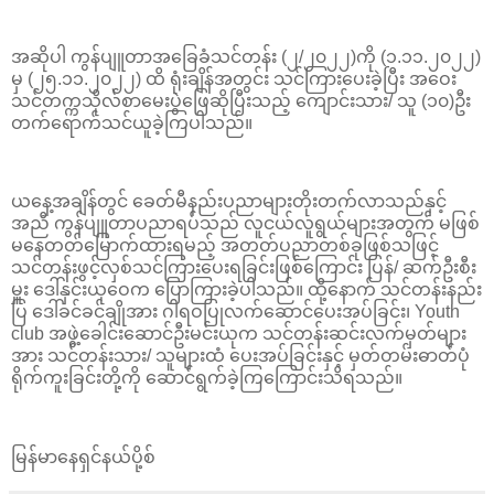
အဆိုပါ ကွန်ပျူတာအခြေခံသင်တန်း (၂/၂၀၂၂)ကို (၁.၁၁.၂၀၂၂)
မှ (၂၅.၁၁.၂၀၂၂) ထိ ရုံးချိန်အတွင်း သင်ကြားပေးခဲ့ပြီး အဝေး
သင်တက္ကသိုလ်စာမေးပွဲဖြေဆိုပြီးသည့် ကျောင်းသား/ သူ (၁၀)ဦး
တက်ရောက်သင်ယူခဲ့ကြပါသည်။
ယနေ့အချိန်တွင် ခေတ်မီနည်းပညာများတိုးတက်လာသည်နှင့်
အညီ ကွန်ပျူတာပညာရပ်သည် လူငယ်လူရွယ်များအတွက် မဖြစ်
မနေတတ်မြောက်ထားရမည့် အတတ်ပညာတစ်ခုဖြစ်သဖြင့်
သင်တန်းဖွင့်လှစ်သင်ကြားပေးရခြင်းဖြစ်ကြောင်း ပြန်/ ဆက်ဦးစီး
မှူး ဒေါ်နှင်းယုဝေက ပြောကြားခဲ့ပါသည်။ ထို့နောက် သင်တန်းနည်း
ပြ ဒေါ်ခင်ခင်ချိုအား ဂါရဝပြုလက်ဆောင်ပေးအပ်ခြင်း၊ Youth
club အဖွဲ့ခေါင်းဆောင်ဦးမင်းယုက သင်တန်းဆင်းလက်မှတ်များ
အား သင်တန်းသား/ သူများထံ ပေးအပ်ခြင်းနှင့် မှတ်တမ်းဓာတ်ပုံ
ရိုက်ကူးခြင်းတို့ကို ဆောင်ရွက်ခဲ့ကြကြောင်းသိရသည်။
မြန်မာနေရှင်နယ်ပို့စ်