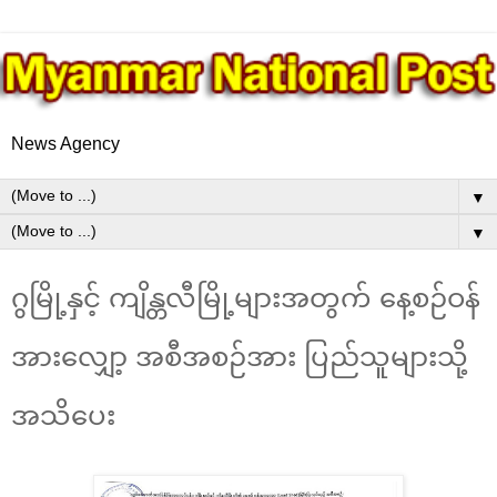
News Agency
▼
▼
ဂွမြို့နှင့် ကျိန္တလီမြို့များအတွက် နေ့စဉ်ဝန်
အားလျှော့ အစီအစဉ်အား ပြည်သူများသို့
အသိပေး