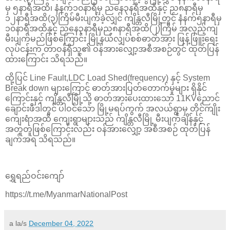
မှ ၅နာရီအထိ၊ နံနက်၁၀နာရီမှ ညနေ၃နရီအထိနှင့် ည၈နာရီမှ
၁၂နာရီအထိ(၃)ကြိမ်မီးပျက်ခဲ့လျှင် ကျိန္တလီမြို့တွင် နံနက်၅နာရီမှ
၁၀နာရီအထိနှင့် ညနေ၃နာရီမှည၈နာရီအထိ(၂)ကြိမ် အလှည့်ကျ
မီးပျက်မည်ဖြစ်ကြောင်း မြို့နယ်လျှပ်စစ်ဓာတ်အား ဖြန့်ဖြူးရေး
လုပ်ငန်းက တာဝန်ရှိသူ၏ ဝန်အားလျှော့အစီအစဉ်တွင် ထုတ်ပြန်
ထားကြောင်း သိရသည်။
ထို့ပြင် Line Fault,LDC Load Shed(frequency) နှင့် System
Break down များကြောင့် ဓာတ်အားပြတ်တောက်မှုများ ရှိနိုင်
ကြောင်းနှင့် ကျိန္တလီမြို့သို့ ဓာတ်အားပေးထားသော 11KVညောင်
ချောင်းဖီဒါတွင် ပါဝင်သော မြို့မရပ်ကွက် အလယ်ရွာမှ တိုင်ကျိုး
ကျေးရံာအထိ ကျေးရွာများသည် ကျိန္တလီမြို့ မီးပျက်ချိန်နှင့်
အတူတူဖြစ်ကြောင်းလည်း ဝန်အားလျှော့ အစီအစဉ် ထုတ်ပြန်
ချက်အရ သိရသည်။
ရွှေရည်ဝင်းကျော်
https://t.me/MyanmarNationalPost
a la/s
December 04, 2022