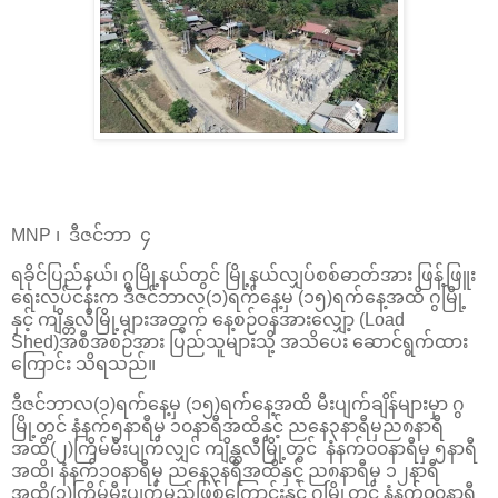
MNP ၊ ဒီဇင်ဘာ ၄
ရခိုင်ပြည်နယ်၊ ဂွမြို့နယ်တွင် မြို့နယ်လျှပ်စစ်ဓာတ်အား ဖြန့်ဖြူး
ရေးလုပ်ငန်းက ဒီဇင်ဘာလ(၁)ရက်နေ့မှ (၁၅)ရက်နေ့အထိ ဂွမြို့
နှင့် ကျိန္တလီမြို့များအတွက် နေ့စဉ်ဝန်အားလျှော့ (Load
Shed)အစီအစဉ်အား ပြည်သူများသို့ အသိပေး ဆောင်ရွက်ထား
ကြောင်း သိရသည်။
ဒီဇင်ဘာလ(၁)ရက်နေ့မှ (၁၅)ရက်နေ့အထိ မီးပျက်ချိန်များမှာ ဂွ
မြို့တွင် နံနက်၅နာရီမှ ၁၀နာရီအထိနှင့် ညနေ၃နာရီမှည၈နာရီ
အထိ(၂)ကြိမ်မီးပျက်လျှင် ကျိန္တလီမြို့တွင် နံနက်၀၀နာရီမှ ၅နာရီ
အထိ၊ နံနက်၁၀နာရီမှ ညနေ၃နရီအထိနှင့် ည၈နာရီမှ ၁၂နာရီ
အထိ(၃)ကြိမ်မီးပျက်မည်ဖြစ်ကြောင်းနှင့် ဂွမြို့တွင် နံနက်၀၀နာရီ