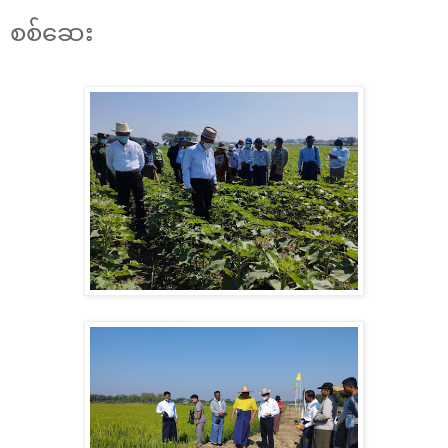
စစ်ဆေး