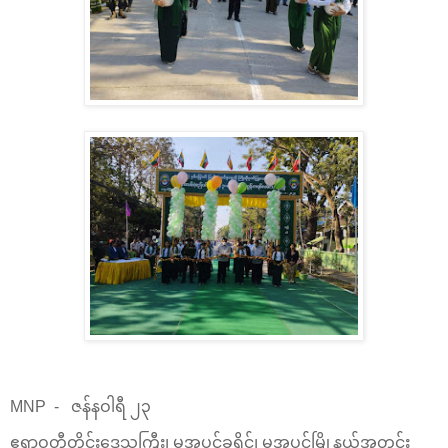
MNP - ဇန်နဝါရီ ၂၃
ဧရာဝတီတိုင်းဒေသကြီး၊ မအူပင်ခရိုင်၊ မအူပင်မြို့နယ်အတွင်း