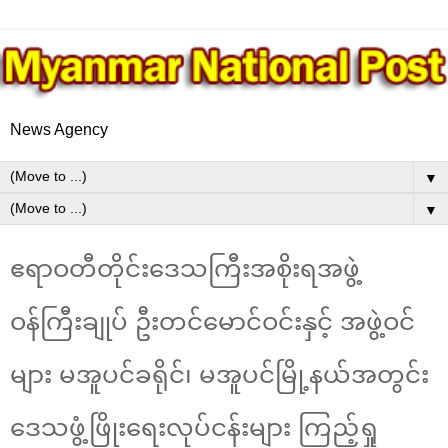
News Agency
▼
▼
ဧရာဝတီတိုင်းဒေသကြီးအစိုးရအဖွဲ့
ဝန်ကြီးချုပ် ဦးတင်မောင်ဝင်းနှင့် အဖွဲ့ဝင်
များ မအူပင်ခရိုင်၊ မအူပင်မြို့နယ်အတွင်း
ဒေသဖွံ့ဖြိုးရေးလုပ်ငန်းများ ကြည့်ရှု