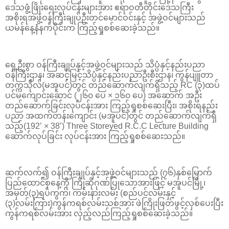
ဒေသဖွံ့ဖြိုးရေးလုပ်ငန်းများအား ဧရာဝတီတိုင်းဒေသကြီး
အစိုးရအဖွဲ့ဝန်ကြီးချုပ်ဦးတင်မောင်ဝင်းနှင့် အဖွဲ့ဝင်များသည်
ယမန်နေ့နံနက်ပိုင်းက ကြည့်ရှုစစ်ဆေးခဲ့သည်။
ရှေ့ဦးစွာ ဝန်ကြီးချုပ်နှင့်အဖွဲ့ဝင်များသည် သိပ္ပံနှင့်နည်းပညာ
ဝန်ကြီးဌာန၊ အဆင့်မြင့်သိပ္ပံနှင့်နည်းပညာဦးစီးဌာန၊ ကွန်ပျူတာ
တက္ကသိုလ်(မအူပင်)တွင် တည်ဆောက်လျက်ရှိသည့် RC (၃)ထပ်
ပင်မကျောင်းဆောင် (၂၆၀ ပေ × ၁၆၀ ပေ) အဆောက် အဦး
တည်ဆောက်ခြင်းလုပ်ငန်းအား ကြည့်ရှုစစ်ဆေးပြီး၊ အစိုးရနည်း
ပညာ အထက်တန်းကျောင်း (မအူပင်)တွင် တည်ဆောက်လျက်ရှိ
သည့်(192’ × 38’) Three Storeyed R.C.C Lecture Building
ဆောက်လုပ်ခြင်း လုပ်ငန်းအား ကြည့်ရှုစစ်ဆေးသည်။
ဆက်လက်၍ ဝန်ကြီးချုပ်နှင့်အဖွဲ့ဝင်များသည် (၇၆)နှစ်မြောက်
ပြည်ထောင်စုနေ့ကို ကြိုဆိုဂုဏ်ပြုသောအားဖြင့် မအူပင်မြို့၊
အမှတ်(၃)ရပ်ကွက်၊ ကမ်းနားလမ်း (စည်ပင်လမ်းနှင့်
(၃)လမ်းကြား)ကွန်ကရစ်လမ်းသစ်အား ဖဲကြိုးဖြတ်ဖွင့်လှစ်ပေးပြီး
ကွန်ကရစ်လမ်းအား လှည့်လည်ကြည့်ရှုစစ်ဆေးခဲ့သည်။