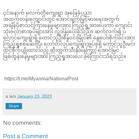
၄င်းနောက် မလက်တိုကျေးရွာ အခြေခံပညာ
အထက်တန်းကျောင်းတွင် အောင်ချက်မြင့်မားရေးအတွက်
အချိန်ပိုစာသင်ကြားနေမှုများအား ကြည့်ရှု့အားပေးကာ ကျောင်း
သုံးဗလာစာအုပ်များအား လှူဒါန်းပေးခဲ့သည်။ ဆက်လက်၍ ပ
လောင်ကျေးရွာရှိ တောင်သူဦးစိန်ဝင်းမြိုင်၏ နွေစပါးစိုက်ခင်းအား
ကြည့်ရှုစစ်ဆေးပြီး တော်တလုပ်ကျေးရွာအုပ်စုရှိ တောင်သူဦးမင်း
ထင်စိုက်ပျိုးထားသည့် ဆီးထွက်သီးနှံ(နေကြာ) အောင်မြင်
ဖြစ်ထွန်းနေမှုများအား ကြည့်ရှုအားပေး ခဲ့ကြောင်းသိရသည်။
https://t.me/MyanmarNationalPost
a la/s
January 23, 2023
Share
No comments:
Post a Comment