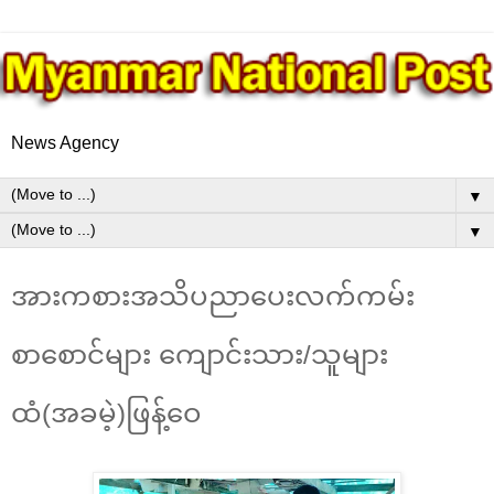
News Agency
▼
▼
အားကစားအသိပညာပေးလက်ကမ်း
စာစောင်များ ကျောင်းသား/သူများ
ထံ(အခမဲ့)ဖြန့်ဝေ