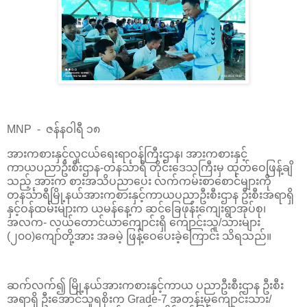
MNP - ဇန်နဝါရီ ၁၈
အားကစားနှင့်လူငယ်ရေးရာဝန်ကြီးဌာန၊ အားကစားနှင့်
ကာယပညာဦးစီးဌာန-တနင်္သာရီ တိုင်းဒေသကြီးမှ ထုတ်ဝေဖြန့်ချိ
သည့် အားက စားအသိပညာပေး လက်ကမ်းစာစောင်များကို
တနင်္သာရီမြို့နယ်အားကစားနှင့်ကာယပညာဦးစီးဌာန ဦးစီးအရာရှိ
နှင့်ဝန်ထမ်းများက ယမန်နေ့က ဆင်ခြေဖုန်းကျေးရွာအုပ်စု၊
အလက- လယ်တောင်ယာကျောင်းရှိ ကျောင်းသူ/သားများ
(၂၀၀)ကျော်တို့အား အခမဲ့ ဖြန့်ဝေပေးခဲ့ကြောင်း သိရသည်။
ဆက်လက်၍ မြို့နယ်အားကစားနှင့်ကာယ ပညာဦးစီးဌာန ဦးစီး
အရာရှိ ဦးအောင်သူရစိုးက Grade-7 အတန်းမှကျောင်းသား/