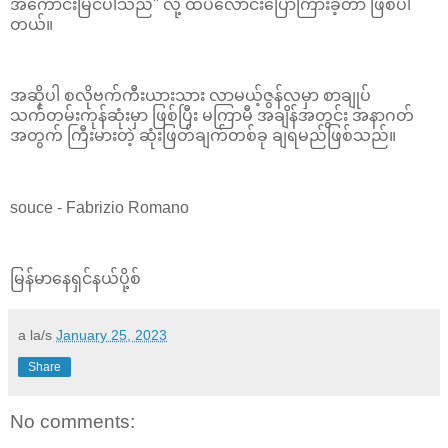
အကောင်းမြင်ပါသည်" လို့ ထပ်လောင်းပြောကြားခဲ့တာ ဖြစ်ပါ
တယ်။
အဆိုပါ စလိုဗက်ကီးယားသား လာမယ့်ဇွန်လမှာ စာချုပ်
သက်တမ်းကုန်ဆုံးမှာ ဖြစ်ပြီး မကြာမီ အချိန်အတွင်း အနာဂတ်
အတွက် ကြီးမားတဲ့ ဆုံးဖြတ်ချက်တစ်ခု ချရမည်ဖြစ်သည်။
souce - Fabrizio Romano
မြန်မာနေရှင်နယ်ပို့စ်
a la/s
January 25, 2023
Share
No comments: