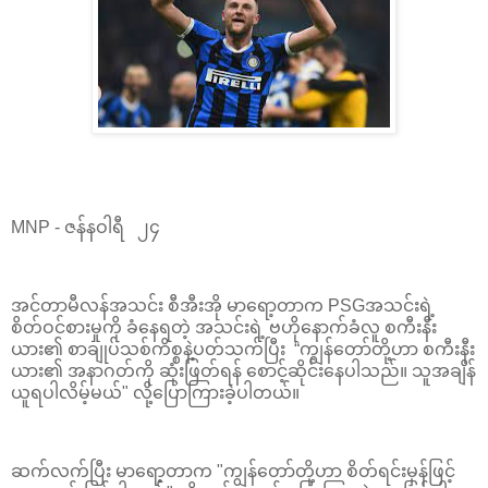
MNP - ဇန်နဝါရီ ၂၄
အင်တာမီလန်အသင်း စီအီးအို မာရော့တာက PSGအသင်းရဲ့
စိတ်ဝင်စားမှုကို ခံနေရတဲ့ အသင်းရဲ့ ဗဟိုနောက်ခံလူ စကီးနီး
ယား၏ စာချုပ်သစ်ကိစ္စနဲ့ပတ်သက်ပြီး “ကျွန်တော်တို့ဟာ စကီးနီး
ယား၏ အနာဂတ်ကို ဆုံးဖြတ်ရန် စောင့်ဆိုင်းနေပါသည်။ သူအချိန်
ယူရပါလိမ့်မယ်" လို့ပြောကြားခဲ့ပါတယ်။
ဆက်လက်ပြီး မာရော့တာက "ကျွန်တော်တို့ဟာ စိတ်ရင်းမှန်ဖြင့်