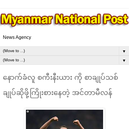
News Agency
▼
▼
နောက်ခံလူ စကီးနီးယား ကို စာချုပ်သစ်
ချုပ်ဆိုဖို့ကြိုးစားနေတဲ့ အင်တာမီလန်