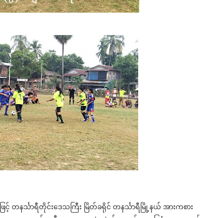
င့် တနင်္သာရီတိုင်းဒေသကြီး မြိတ်ခရိုင် တနင်္သာရီမြို့နယ် အားကစား