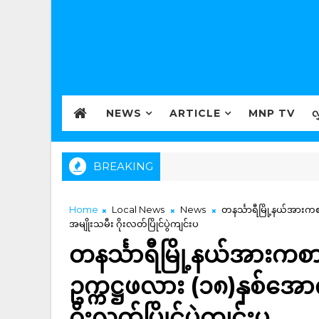
NEWS
ARTICLE
MNP TV
လ
BREAKING
Home
Local News
News
တနင်္သာရီမြို့နယ်အားကစ
အမျိုးသမီး ဂိုးလတ်ပြိုင်ပွဲကျင်းပ
တနင်္သာရီမြို့နယ်အားက
ဥက္ကဋ္ဌဖလား (၁၈)နှစ်အောက
ဂိုးလတ်ပြိုင်ပွဲကျင်းပ