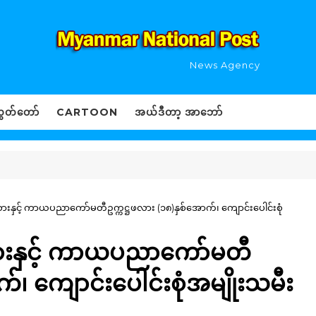
News Agency
ွှတ်တော်
CARTOON
အယ်ဒီတာ့ အာဘော်
ားနှင့် ကာယပညာကော်မတီဥက္ကဋ္ဌဖလား (၁၈)နှစ်အောက်၊ ကျောင်းပေါင်းစုံ
စားနှင့် ကာယပညာကော်မတီ
်၊ ကျောင်းပေါင်းစုံအမျိုးသမီး