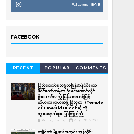
849
Followers
FACEBOOK
RECENT
POPULAR
COMMENTS
ပြည်ထောင်စုသမ္မတမြန်မာနိုင်ငံတော်
နိုင်ငံတော်သမ္မတ ဦးမင်းအောင်လှိုင်
ဦးဆောင်သည့် မြန်မာအဆင့်မြင့်
ကိုယ်စားလှယ်အဖွဲ့ မြဘုရား (Temple
of Emerald Buddha) သို့
သွားရောက်ဖူးမြော်ကြည်ညို
Ko Lay Naung
Aug 08, 2026
ကျိုင်းတုံမြို့နယ်အတွင်း အွန်လိုင်း