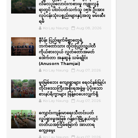
လိမ်လည်လောင်းကစားမှု ကျူးလွန်
ရာတွင် ပါဝင်ပတ်သက်သူ ၁၅၆ ဦးအား
လုပ်ငန်းသုံးပစ္စည်းများနှင့်အတူ ဖမ်းဆီး
ရမိ
Ko Lay Naung
Aug 08, 2026
နီပိန်း ပြည်ဖျက်မိစ္ဆာတွေရဲ့
ဘက်တော်သား ထိုင်းပြည်သူ့ပါတီ
ကိုယ်စားလှယ် လွှတ်တော်အမတ်
ဒေါက်တာ အနုဆွန် သမ်ချိုင်း
(Anusorn Thamjai)
Ko Lay Naung
Aug 07, 2026
မူးမြစ်ဘေး ကျေးရွာများ ရေဝင်နစ်မြုပ်၊
တိုင်းဒေသကြီးအစိုးရအဖွဲ့မှ ပံ့ပိုးသော
စားနပ်ရိက္ခာများ ဖြန့်ဝေပေးလျှက်ရှိ
Ko Lay Naung
Aug 07, 2026
ကျောင်းကျန်းမာရေးသီတင်းပတ်
လှုပ်ရှားမှုအဖြစ် ဂန့်ဂေါမြို့နယ်တွင်
တတိယအကြိမ်မြောက် အာဟာရ
ကျွေးမွေး
Ko Lay Naung
Aug 07, 2026