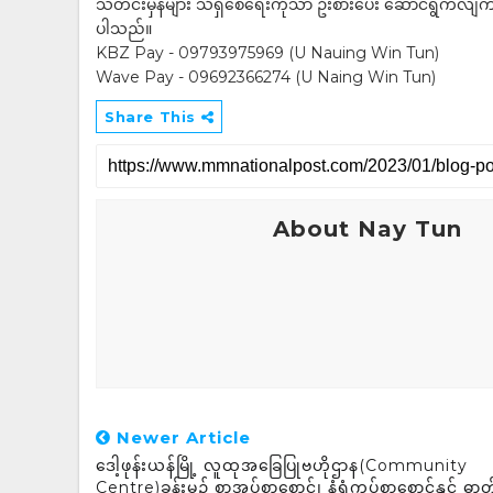
သတင်းမှန်များ သိရှိစေရေးကိုသာ ဦးစားပေး ဆောင်ရွက်လျက်ရှိပါသည
ပါသည်။
KBZ Pay - 09793975969 (U Nauing Win Tun)
Wave Pay - 09692366274 (U Naing Win Tun)
Share This
About Nay Tun
Newer Article
ဒေါ့ဖုန်းယန်မြို့ လူထုအခြေပြုဗဟိုဌာန(Community
Centre)ခန်းမ၌ စာအုပ်စာစောင်၊ နံရံကပ်စာစောင်နှင့် ဓာတ်