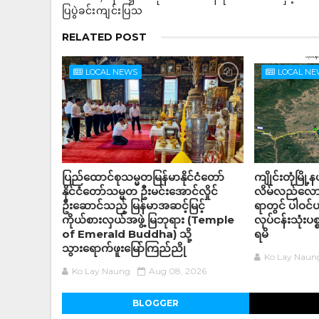
ပြပွဲခင်းကျင်းပြသ
RELATED POST
LOCAL NEWS
LOCAL N
ပြည်ထောင်စုသမ္မတမြန်မာနိုင်ငံတော်
ကျိုင်းတုံမြို
နိုင်ငံတော်သမ္မတ ဦးမင်းအောင်လှိုင်
လိမ်လည်လောင
ဦးဆောင်သည့် မြန်မာအဆင့်မြင့်
ရာတွင် ပါဝင
ကိုယ်စားလှယ်အဖွဲ့ မြဘုရား (Temple
လုပ်ငန်းသုံးပစ
of Emerald Buddha) သို့
ရမိ
သွားရောက်ဖူးမြော်ကြည်ညို
Ko Lay Naun
Ko Lay Naung
Aug 08, 2026
BLOGGER