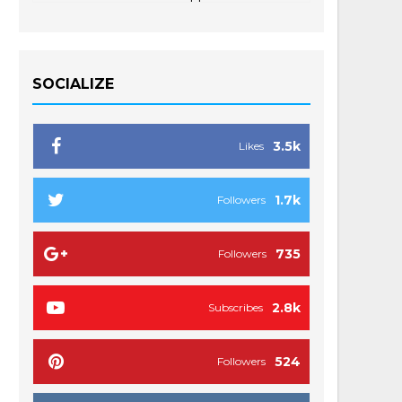
SOCIALIZE
3.5k
Likes
1.7k
Followers
735
Followers
2.8k
Subscribes
524
Followers