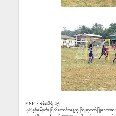
MNP - ဇန်နဝါရီ ၁၅
(၇၆)နှစ်မြောက်၊ ပြည်ထောင်စုနေ့ကို ကြိုဆိုဂုဏ်ပြုသောအားဖြ