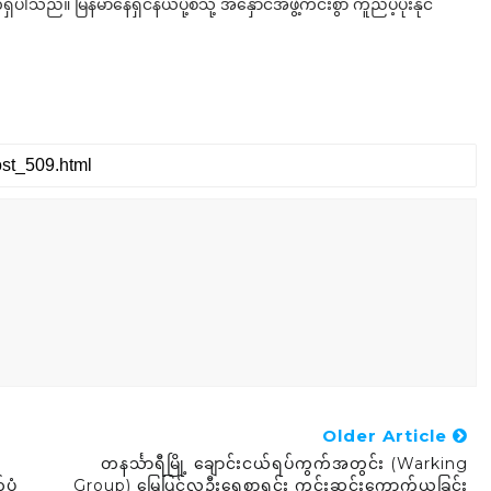
်။ မြန်မာနေရှင်နယ်ပို့စ်သို့ အနှောင်အဖွဲ့ကင်းစွာ ကူညီပံ့ပိုးနိုင်
Older Article
တနင်္သာရီမြို့ ချောင်းငယ်ရပ်ကွက်အတွင်း (Warking
ပုံ
Group) မြေပြင်လူဦးရေစာရင်း ကွင်းဆင်းကောက်ယူခြင်း