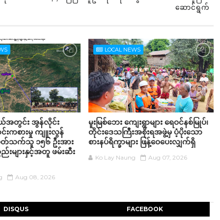
ဆောင်ရွက်
EWS
LOCAL NEWS
့နယ်အတွင်း အွန်လိုင်း
မူးမြစ်ဘေး ကျေးရွာများ ရေဝင်နစ်မြုပ်၊
်းကစားမှု ကျူးလွန်
တိုင်းဒေသကြီးအစိုးရအဖွဲ့မှ ပံ့ပိုးသော
်ပတ်သက်သူ ၁၅၆ ဦးအား
စားနပ်ရိက္ခာများ ဖြန့်ဝေပေးလျှက်ရှိ
္စည်းများနှင့်အတူ ဖမ်းဆီး
Ko Lay Naung
Aug 07, 2026
g
Aug 08, 2026
DISQUS
FACEBOOK