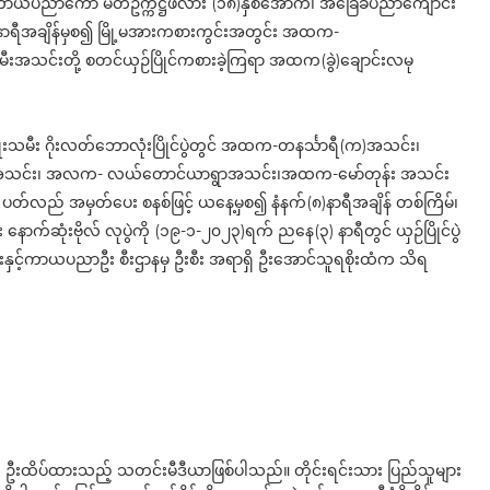
ှင့်ကာယပညာကော် မတီဥက္ကဋ္ဌဖလား (၁၈)နှစ်အောက်၊ အခြေခံပညာကျောင်း
် ၈ နာရီအချိန်မှစ၍ မြို့မအားကစားကွင်းအတွင်း အထက-
သမီးအသင်းတို့ စတင်ယှဉ်ပြိုင်ကစားခဲ့ကြရာ အထက(ခွဲ)ချောင်းလမု
ိုးသမီး ဂိုးလတ်ဘောလုံးပြိုင်ပွဲတွင် အထက-တနင်္သာရီ(က)အသင်း၊
ွာအသင်း၊ အလက- လယ်တောင်ယာရွာအသင်း၊အထက-မော်တုန်း အသင်း
 ပတ်လည် အမှတ်ပေး စနစ်ဖြင့် ယနေ့မှစ၍ နံနက်(၈)နာရီအချိန် တစ်ကြိမ်၊
 နောက်ဆုံးဗိုလ် လုပွဲကို (၁၉-၁-၂၀၂၃)ရက် ညနေ(၃) နာရီတွင် ယှဉ်ပြိုင်ပွဲ
းကစားနှင့်ကာယပညာဦး စီးဌာနမှ ဦးစီး အရာရှိ ဦးအောင်သူရစိုးထံက သိရ
ို ဦးထိပ်ထားသည့် သတင်းမီဒီယာဖြစ်ပါသည်။ တိုင်းရင်းသား ပြည်သူများ