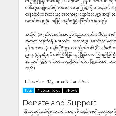
ကဏ္ဍဖွံ့ဖြိုးမှု အစီအစဉ်(TSDP)အရ မြို့နယ် အားကစားန
ပေါင်းစုံအမျိုးသမီးဂိုးလတ်ဘောလုံးပြိုင်ပွဲကို ယနေ့နံနက
တနင်္သာရီ(ခ)အသင်းနှင့် အထက(ခွဲ) ချောင်းလမုရွာ အမျိုး
အသင်းက (၃ဂိုး- ၀)ဖြင့် အနိုင်ရရှိခဲ့ကြောင်း သိရသည်။
အဆိုပါ (၁၈)နှစ်အောက်၊အခြေခံ ပညာကျောင်းပေါင်းစုံ အမျ
အထက-တနင်္သာရီ(ခ)အသင်း၊ အထက(ခွဲ)-ချောင်းလ မုရ
နှင့် အလက (ခွဲ)-မရင်းကြီးရွာ…စသည့် အသင်း(၆)သင်းတို့က
ညနေ (၃)နာရီတွင် တစ်ကြိမ်ဖြင့် ယှဉ်ပြိုင်ကစားကြမည်ဖြစ်ပြီး
နှင့် ဆုချီးမြှင့်ပွဲကျင်းပပေးမည်ဖြစ်ကြောင်း မြို့နယ်အာ
သည်။
https://t.me/MyanmarNationalPost
Tags
# Local News
# News
Donate and Support
မြန်မာနေရှင်နယ်ပို့စ် သတင်းအေဂျင်စီ သည် အမျိုးသားရေးက