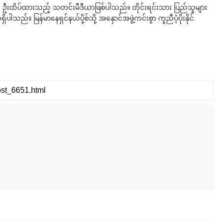
ို ဦးထိပ်ထားသည့် သတင်းမီဒီယာဖြစ်ပါသည်။ တိုင်းရင်းသား ပြည်သူများ
်။ မြန်မာနေရှင်နယ်ပို့စ်သို့ အနှောင်အဖွဲ့ကင်းစွာ ကူညီပံ့ပိုးနိုင်