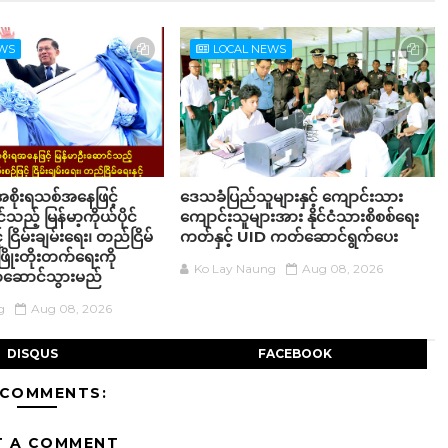
EWS
LOCAL NEWS
စိုးရသစ်အနေဖြင့်
ဒေသခံပြည်သူများနှင့် ကျောင်းသား
သည့် မြန်မာ့ကိုယ်ပိုင်
ကျောင်းသူများအား နိုင်ငံသားစိစစ်ရေး
် ငြိမ်းချမ်းရေး၊ တည်ငြိမ်
ကတ်နှင့် UID ကတ်ဆောင်ရွက်ပေး
ဖွံ့ဖြိုးတိုးတက်ရေးကို
Ko Lay Naung
Aug 08, 2026
ဆောင်သွားမည်
g
Aug 08, 2026
DISQUS
FACEBOOK
 COMMENTS:
T A COMMENT