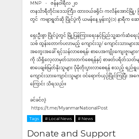
MNP - ဇန်နဝါရီလ ၂၀
တနင်္သာရီတိုင်းဒေသကြီး၊ ထားဝယ်ခရိုင်၊ ကလိန်အောင်မြို့
တွင် ကဗျာရွတ်ဆို ပြိုင်ပွဲကို ယမန်နေ့ မွန်းလွဲ(၁) နာရီက 
ရှေးဦးစွာ ပြိုင်ပွဲတွင် မြို့ပြန်ကြားရေးနှင့်ပြည်သူ့ဆက်ဆံရ
သစ် ထွန်းတောက်ပလာမည့် ကျောင်းသူ/ ကျောင်းသားများအနေ
အတွေးအခေါ် ရင့်သန်လာစေရန်၊ စာပေအကျိုးကျေးဇူးများကိ
ကို သိရှိလေ့လာမှတ်သားတက်စေရန်နှင့် စာဖတ်ပရိတ်သတ်များ 
စာပေချစ်မြတ်နိုးသူများ ပိုမိုတိုးပွားလာစေရန် စသည့် ရည်ရွ
ကျောင်းသားကျောင်းသူများ ဝင်ရောက်ယှဉ်ပြိုင်ကြပြီး အကေ
ကြောင်း သိရသည်။
ခင်ခင်လဲ့
https://t.me/MyanmarNationalPost
Tags
# Local News
# News
Donate and Support