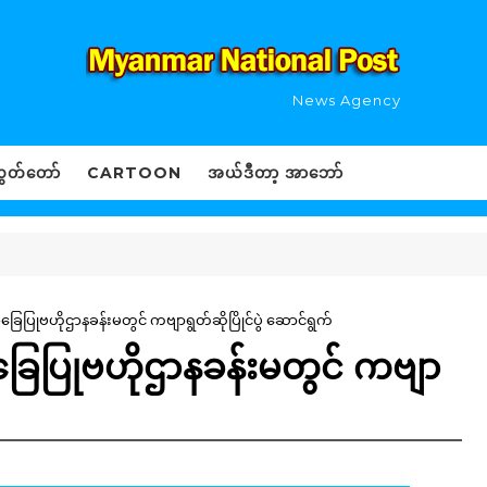
News Agency
ွှတ်တော်
CARTOON
အယ်ဒီတာ့ အာဘော်
ေပြုဗဟိုဌာနခန်းမတွင် ကဗျာရွတ်ဆိုပြိုင်ပွဲ ဆောင်ရွက်
ြေပြုဗဟိုဌာနခန်းမတွင် ကဗျာ