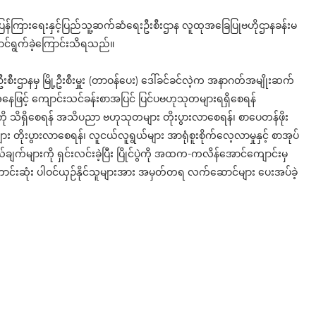
၊ ပြန်ကြားရေးနှင့်ပြည်သူ့ဆက်ဆံရေးဦးစီးဌာန လူထုအခြေပြုဗဟိုဌာနခန်းမ
ဆောင်ရွက်ခဲ့ကြောင်းသိရသည်။
ေးဦးစီးဌာနမှ မြို့ဦးစီးမှူး (တာဝန်ပေး) ဒေါ်ခင်ခင်လဲ့က အနာဂတ်အမျိုးဆက်
ဖြင့် ကျောင်းသင်ခန်းစာအပြင် ပြင်ပဗဟုသုတများရရှိစေရန်
ု သိရှိစေရန် အသိပညာ ဗဟုသုတများ တိုးပွားလာစေရန်၊ စာပေတန်ဖိုး
တိုးပွားလာစေရန်၊ လူငယ်လူရွယ်များ အာရုံစူးစိုက်လေ့လာမှုနှင့် စာအုပ်
ယ်ချက်များကို ရှင်းလင်းခဲ့ပြီး ပြိုင်ပွဲကို အထက-ကလိန်အောင်ကျောင်းမှ
ာင်းဆုံး ပါဝင်ယှဉ်နိုင်သူများအား အမှတ်တရ လက်ဆောင်များ ပေးအပ်ခဲ့