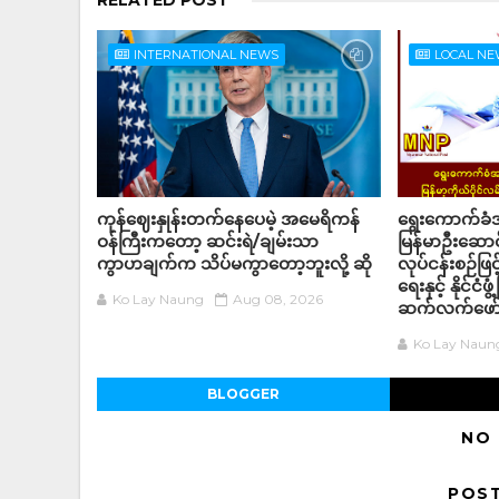
RELATED POST
INTERNATIONAL NEWS
LOCAL N
ကုန်ဈေးနှုန်းတက်နေပေမဲ့ အမေရိကန်
ရွေးကောက်ခံအ
ဝန်ကြီးကတော့ ဆင်းရဲ/ချမ်းသာ
မြန်မာဦးဆောင်
ကွာဟချက်က သိပ်မကွာတော့ဘူးလို့ ဆို
လုပ်ငန်းစဉ်ဖြင့
ရေးနှင့် နိုင်ငံ
Ko Lay Naung
Aug 08, 2026
ဆက်လက်ဖော်
Ko Lay Naun
BLOGGER
NO
POS