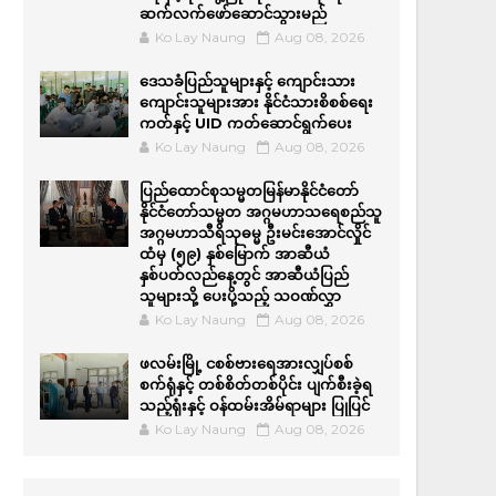
ဆက်လက်ဖော်ဆောင်သွားမည်
Ko Lay Naung
Aug 08, 2026
ဒေသခံပြည်သူများနှင့် ကျောင်းသား
ကျောင်းသူများအား နိုင်ငံသားစိစစ်ရေး
ကတ်နှင့် UID ကတ်ဆောင်ရွက်ပေး
Ko Lay Naung
Aug 08, 2026
ပြည်ထောင်စုသမ္မတမြန်မာနိုင်ငံတော်
နိုင်ငံတော်သမ္မတ အဂ္ဂမဟာသရေစည်သူ
အဂ္ဂမဟာသီရိသုဓမ္မ ဦးမင်းအောင်လှိုင်
ထံမှ (၅၉) နှစ်မြောက် အာဆီယံ
နှစ်ပတ်လည်နေ့တွင် အာဆီယံပြည်
သူများသို့ ပေးပို့သည့် သဝဏ်လွှာ
Ko Lay Naung
Aug 08, 2026
ဖလမ်းမြို့ ငစစ်ဗားရေအားလျှပ်စစ်
စက်ရုံနှင့် တစ်စိတ်တစ်ပိုင်း ပျက်စီးခဲ့ရ
သည့်ရုံးနှင့် ဝန်ထမ်းအိမ်ရာများ ပြုပြင်
Ko Lay Naung
Aug 08, 2026