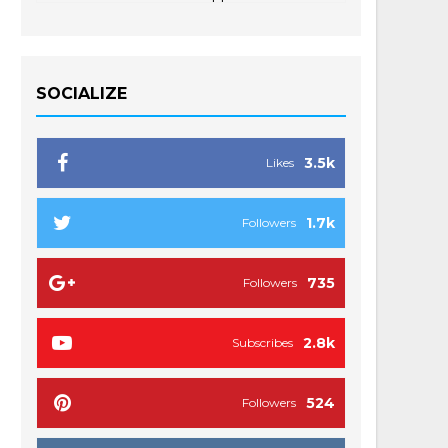
SOCIALIZE
3.5k
Likes
1.7k
Followers
735
Followers
2.8k
Subscribes
524
Followers