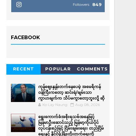
849
Followers
FACEBOOK
RECENT
POPULAR
COMMENTS
ကုန်ဈေးနှုန်းတက်နေပေမဲ့ အမေရိကန်
ဝန်ကြီးကတော့ ဆင်းရဲ/ချမ်းသာ
ကွာဟချက်က သိပ်မကွာတော့ဘူးလို့ ဆို
Ko Lay Naung
Aug 08, 2026
ရွေးကောက်ခံအစိုးရသစ်အနေဖြင့်
မြန်မာဦးဆောင်သည့် မြန်မာ့ကိုယ်ပိုင်
လုပ်ငန်းစဉ်ဖြင့် ငြိမ်းချမ်းရေး၊ တည်ငြိမ်
ရေးနှင့် နိုင်ငံဖွံ့ဖြိုးတိုးတက်ရေးကို