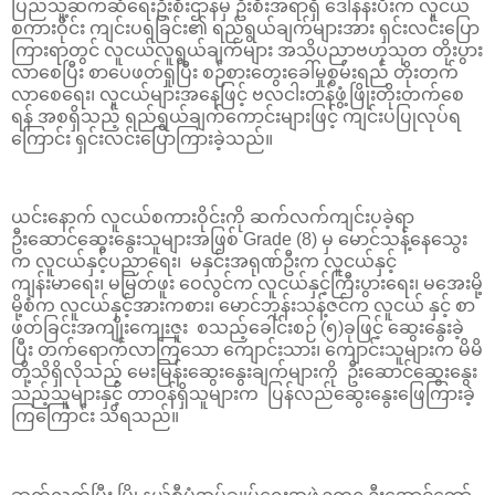
ပြည်သူ့ဆက်ဆံရေးဦးစီးဌာနမှ ဦးစီးအရာရှိ ဒေါ်နန်းပီးက လူငယ်
စကားဝိုင်း ကျင်းပရခြင်း၏ ရည်ရွယ်ချက်များအား ရှင်းလင်းပြော
ကြားရာတွင် လူငယ်လူရွယ်ချက်များ အသိပညာဗဟုသုတ တိုးပွား
လာစေပြီး စာပေဖတ်ရှုပြီး စဉ်စားတွေးခေါ်မှုစွမ်းရည် တိုးတက်
လာစေရေး၊ လူငယ်များအနေဖြင့် ဗလငါးတန်ဖွံ့ဖြိုးတိုးတက်စေ
ရန် အစရှိသည့် ရည်ရွယ်ချက်ကောင်းများဖြင့် ကျင်းပပြုလုပ်ရ
ကြောင်း ရှင်းလင်းပြောကြားခဲ့သည်။
ယင်းနောက် လူငယ်စကားဝိုင်းကို ဆက်လက်ကျင်းပခဲ့ရာ
ဦးဆောင်ဆွေးနွေးသူများအဖြစ် Grade (8) မှ မောင်သန့်နေသွေး
က လူငယ်နှင့်ပညာရေး၊ မနှင်းအရုဏ်ဦးက လူငယ်နှင့်
ကျန်းမာရေး၊ မမြတ်ဖူး ဝေလွင်က လူငယ်နှင့်ကြီးပွားရေး၊ မအေးမို့
မို့စံက လူငယ်နှင့်အားကစား၊ မောင်ဘုန်းသန့်ဇင်က လူငယ် နှင့် စာ
ဖတ်ခြင်းအကျိုးကျေးဇူး စသည့်ခေါင်းစဉ် (၅)ခုဖြင့် ဆွေးနွေးခဲ့
ပြီး တက်ရောက်လာကြသော ကျောင်းသား၊ ကျောင်းသူများက မိမိ
တို့သိရှိလိုသည့် မေးမြန်းဆွေးနွေးချက်များကို ဦးဆောင်ဆွေးနွေး
သည့်သူများနှင့် တာဝန်ရှိသူများက ပြန်လည်ဆွေးနွေးဖြေကြားခဲ့
ကြကြောင်း သိရသည်။