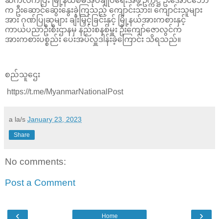
ဆက်လက်ပြီး မြို့နယ်စီမံအုပ်ချုပ်ရေးအဖွဲ့ဥက္ကဋ္ဌ ဦးအောင်ဘော်
က ဦးဆောင်ဆွေးနွေးခဲ့ကြသည့် ကျောင်းသား၊ ကျောင်းသူများ
အား ဂုဏ်ပြုဆုများ ချီးမြှင့်ခြင်းနှင့် မြို့နယ်အားကစားနှင့်
ကာယပညာဦးစီးဌာနမှ နည်းစနစ်မှူး ဦးကျော်ဇောလွင်က
အားကစားပစ္စည်း ပေးအပ်လှူဒါန်းခဲ့ကြောင်း သိရသည်။
စည်သူဌေး
https://t.me/MyanmarNationalPost
a la/s
January 23, 2023
Share
No comments:
Post a Comment
‹
›
Home