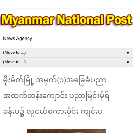
News Agency
▼
▼
မိုးမိတ်မြို့ အမှတ်(၁)အခြေခံပညာ
အထက်တန်းကျောင်း ပညာမြင်းမိုရ်
ခန်းမ၌ လူငယ်စကားဝိုင်း ကျင်းပ