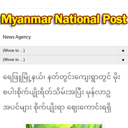
News Agency
▼
▼
ရေဖြူမြို့နယ်၊ နတ်တွင်းကျေးရွာတွင် မိုး
စပါးစိုက်ပျိုးရိတ်သိမ်းအပြီး မုန်လာဥ
အပင်များ စိုက်ပျိုးရာ ဈေးကောင်းရရှိ