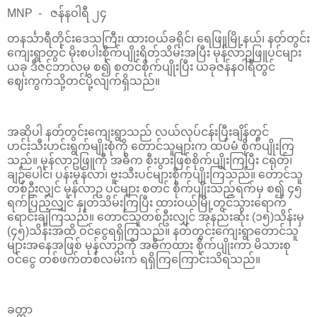
MNP - ဇန်နဝါရီ ၂၄
တနင်္သာရီတိုင်းဒေသကြီး၊ ထားဝယ်ခရိုင်၊ ရေဖြူမြို့နယ်၊ နတ်တွင်း
ကျေးရွာတွင် မိုးစပါးစိုက်ပျိုးရိတ်သိမ်းအပြီး မုန်လာဥဖြူပင်များ
ယခု ဒီဇင်ဘာလမှ စ၍ စတင်စိုက်ပျိုးပြီး ယခုဇန်နဝါရီတွင်
ဈေးကွက်သို့တင်ပို့လျက်ရှိသည်။
အဆိုပါ နတ်တွင်းကျေးရွာသည် လယ်လုပ်ငန်းပြီးချိန်တွင်
ဟင်းသီးဟင်းရွက်မျိုးစုံကို တောင်သူများက ထပ်မံ စိုက်ပျိုးကြ
သည်။ မုန်လာဥဖြူကို အဓိက စီးပွားဖြစ်စိုက်ပျိုးကြပြီး ငရုတ်၊
ချဉ်ပေါင်၊ ပန်းမုန်လာ၊ ဗူးသီးပင်များစိုက်ပျိုးကြသည်။ တောင်သူ
တစ်ဦးလျှင် မုန်လာဥ ပင်များ စတင် စိုက်ပျိုးသည့်ရက်မှ စ၍ ၄၅
ရက်ပြည့်လျှင် နှုတ်သိမ်းကြပြီး ထားဝယ်မြို့တွင်သွားရောက်
ရောင်းချကြသည်။ တောင်သူတစ်ဦးလျှင် အနည်းဆုံး (၁၅)သိန်းမှ
(၄၅)သိန်းအထိ ဝင်ငွေရရှိကြသည်။ နတ်တွင်းကျေးရွာတောင်သူ
များအနေအဖြစ် မုန်လာဥကို အဓိကထား စိုက်ပျိုးကာ မိသားစု
ဝင်ငွေ တစ်ဖက်တစ်လမ်းက ရရှိကြကြောင်းသိရသည်။
ခတ္တာ