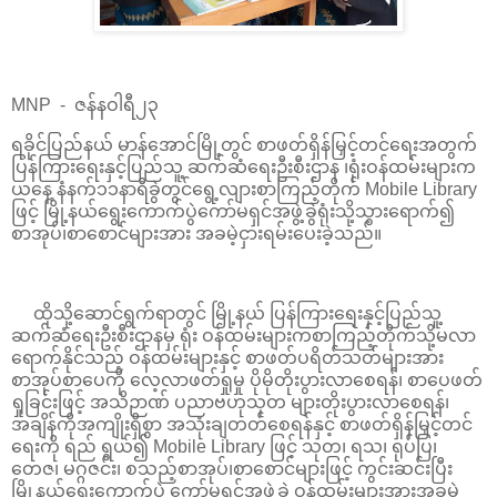
MNP - ဇန်နဝါရီ၂၃
ရခိုင်ပြည်နယ် မာန်အောင်မြို့တွင် စာဖတ်ရှိန်မြှင့်တင်ရေးအတွက်
ပြန်ကြားရေးနှင့်ပြည်သူ့ ဆက်ဆံရေးဦးစီးဌာန ၊ရုံးဝန်ထမ်းများက
ယနေ့ နံနက်၁၁နာရီခွဲတွင်ရွေ့လျားစာကြည့်တိုက် Mobile Library
ဖြင့် မြို့နယ်ရွေးကောက်ပွဲကော်မရှင်အဖွဲ့ခွဲရုံးသို့သွားရောက်၍
စာအုပ်၊စာစောင်များအား အခမဲ့ငှားရမ်းပေးခဲ့သည်။
ထိုသို့ဆောင်ရွက်ရာတွင် မြို့နယ် ပြန်ကြားရေးနှင့်ပြည်သူ့
ဆက်ဆံရေးဦးစီးဌာနမှ ရုံး ဝန်ထမ်းများကစာကြည့်တိုက်သို့မလာ
ရောက်နိုင်သည့် ဝန်ထမ်းများနှင့် စာဖတ်ပရိတ်သတ်များအား
စာအုပ်စာပေကို လေ့လာဖတ်ရှုမှု ပိုမိုတိုးပွားလာစေရန်၊ စာပေဖတ်
ရှုခြင်းဖြင့် အသိဉာဏ် ပညာဗဟုသုတ များတိုးပွားလာစေရန်၊
အချိန်ကိုအကျိုးရှိစွာ အသုံးချတတ်စေရန်နှင့် စာဖတ်ရှိန်မြှင့်တင်
ရေးကို ရည် ရွယ်၍ Mobile Library ဖြင့် သုတ၊ ရသ၊ ရုပ်ပြ၊
တေဇ၊ မဂ္ဂဇင်း၊ စသည့်စာအုပ်၊စာစောင်များဖြင့် ကွင်းဆင်းပြီး
မြို့နယ်ရွေးကောက်ပွဲ ကော်မရှင်အဖွဲ့ခွဲ ဝန်ထမ်းများအားအခမဲ့