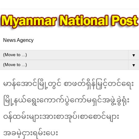
News Agency
▼
▼
မာန်အောင်မြို့တွင် စာဖတ်ရှိန်မြှင့်တင်ရေး
မြို့နယ်ရွေးကောက်ပွဲကော်မရှင်အဖွဲ့ခွဲရုံး
ဝန်ထမ်းများအားစာအုပ်၊စာစောင်များ
အခမဲ့ငှားရမ်းပေး