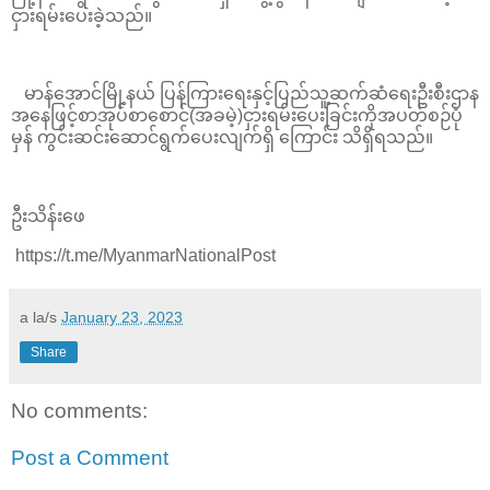
ငှားရမ်းပေးခဲ့သည်။
မာန်အောင်မြို့နယ် ပြန်ကြားရေးနှင့်ပြည်သူ့ဆက်ဆံရေးဦးစီးဌာန
အနေဖြင့်စာအုပ်စာစောင်(အခမဲ့)ငှားရမ်းပေးခြင်းကိုအပတ်စဉ်ပုံ
မှန် ကွင်းဆင်းဆောင်ရွက်ပေးလျက်ရှိ ကြောင်း သိရှိရသည်။
ဦးသိန်းဖေ
https://t.me/MyanmarNationalPost
a la/s
January 23, 2023
Share
No comments:
Post a Comment