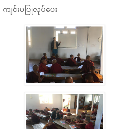
ကျင်းပပြုလုပ်ပေး