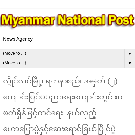
News Agency
▼
▼
လွိုင်လင်မြို့၊ ရတနာစည်၊ အမှတ် (၂)
ကျောင်းပြင်ပပညာရေးကျောင်းတွင် စာ
ဖတ်ရှိန်မြင့်တင်ရေး၊ နယ်လှည့်
ဟောပြောပွဲနှင့်ဆေးရောင်ခြယ်ပြိုင်ပွဲ