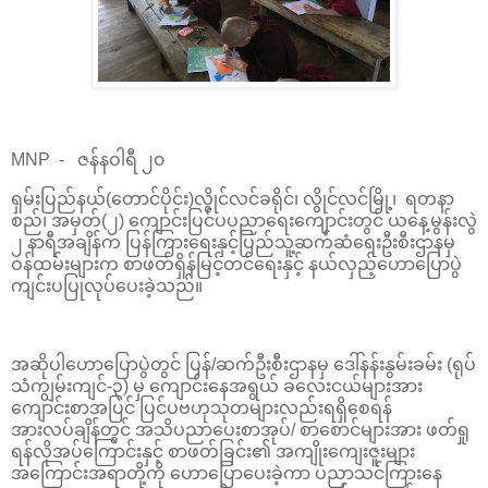
MNP - ဇန်နဝါရီ ၂၀
ရှမ်းပြည်နယ်(တောင်ပိုင်း)လွိုင်လင်ခရိုင်၊ လွိုင်လင်မြို့၊ ရတနာ
စည်၊ အမှတ်(၂) ကျောင်းပြင်ပပညာရေးကျောင်းတွင် ယနေ့မွန်းလွဲ
၂ နာရီအချိန်က ပြန်ကြားရေးနှင့်ပြည်သူ့ဆက်ဆံရေးဦးစီးဌာနမှ
ဝန်ထမ်းများက စာဖတ်ရှိန်မြင့်တင်ရေးနှင့် နယ်လှည့်ဟောပြောပွဲ
ကျင်းပပြုလုပ်ပေးခဲ့သည်။
အဆိုပါဟောပြောပွဲတွင် ပြန်/ဆက်ဦးစီးဌာနမှ ဒေါ်နန်းနွမ်းခမ်း (ရုပ်
သံကျွမ်းကျင်-၃) မှ ကျောင်းနေအရွယ် ခလေးငယ်များအား
ကျောင်းစာအပြင် ပြင်ပဗဟုသုတများလည်းရရှိစေရန်
အားလပ်ချိန်တွင် အသိပညာပေးစာအုပ်/ စာစောင်များအား ဖတ်ရှု
ရန်လိုအပ်ကြောင်းနှင့် စာဖတ်ခြင်း၏ အကျိုးကျေးဇူးများ
အကြောင်းအရာတို့ကို ဟောပြောပေးခဲ့ကာ ပညာသင်ကြားနေ