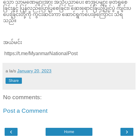
သော သာမဏေများအား အသိပညာပေး စာအုပ်များ ဖတ်ရှုစေ
ခြင်းနှင့် ပြန်လည်ပြောပြစေခြင်း၊ ဆေးရောင်ခြယ်ပြိုင်ပွဲ ကျင်းပ
ပေးခြင်းတို့ကို ကွင်းဆင်းကာ ဆောင်ရွက်ပေးခဲ့ကြောင်း သိရ
သည်။
အယ်မင်း
https://t.me/MyanmarNationalPost
a la/s
January 20, 2023
Share
No comments:
Post a Comment
‹
›
Home