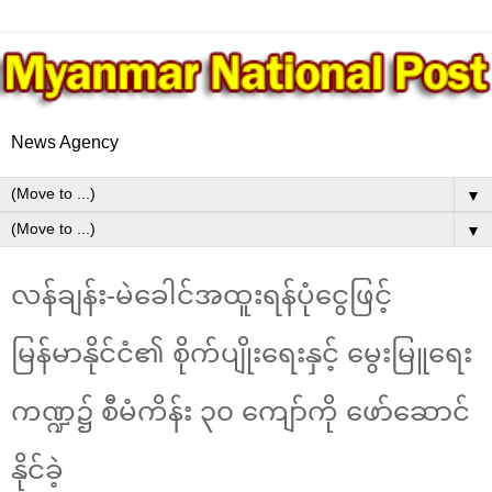
News Agency
▼
▼
လန်ချန်း-မဲခေါင်အထူးရန်ပုံငွေဖြင့်
မြန်မာနိုင်ငံ၏ စိုက်ပျိုးရေးနှင့် မွေးမြူရေး
ကဏ္ဍ၌ စီမံကိန်း ၃၀ ကျော်ကို ဖော်ဆောင်
နိုင်ခဲ့