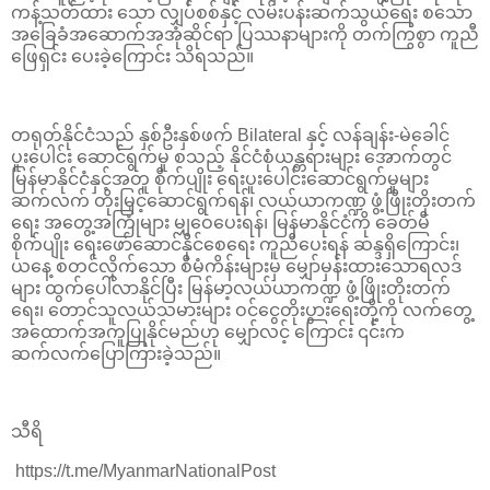
ကန့်သတ်ထား သော လျှပ်စစ်နှင့် လမ်းပန်းဆက်သွယ်ရေး စသော
အခြေခံအဆောက်အအုံဆိုင်ရာ ပြဿနာများကို တက်ကြွစွာ ကူညီ
ဖြေရှင်း ပေးခဲ့ကြောင်း သိရသည်။
တရုတ်နိုင်ငံသည် နှစ်ဦးနှစ်ဖက် Bilateral နှင့် လန်ချန်း-မဲခေါင်
ပူးပေါင်း ဆောင်ရွက်မှု စသည့် နိုင်ငံစုံယန္တရားများ အောက်တွင်
မြန်မာနိုင်ငံနှင့်အတူ စိုက်ပျိုး ရေးပူးပေါင်းဆောင်ရွက်မှုများ
ဆက်လက် တိုးမြှင့်ဆောင်ရွက်ရန်၊ လယ်ယာကဏ္ဍ ဖွံ့ဖြိုးတိုးတက်
ရေး အတွေ့အကြုံများ မျှဝေပေးရန်၊ မြန်မာနိုင်ငံကို ခေတ်မီ
စိုက်ပျိုး ရေးဖော်ဆောင်နိုင်စေရေး ကူညီပေးရန် ဆန္ဒရှိကြောင်း၊
ယနေ့ စတင်လိုက်သော စီမံကိန်းများမှ မျှော်မှန်းထားသောရလဒ်
များ ထွက်ပေါ်လာနိုင်ပြီး မြန်မာ့လယ်ယာကဏ္ဍ ဖွံ့ဖြိုးတိုးတက်
ရေး၊ တောင်သူလယ်သမားများ ဝင်ငွေတိုးပွားရေးတို့ကို လက်တွေ့
အထောက်အကူပြုနိုင်မည်ဟု မျှော်လင့် ကြောင်း ၎င်းက
ဆက်လက်ပြောကြားခဲ့သည်။
သီရိ
https://t.me/MyanmarNationalPost