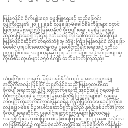
မြန်မာနိုင်ငံ စိုက်ပျိုးရေး၊ မွေးမြူရေးနှင့် ဆည်မြောင်း
ဝန်ကြီးဌာန၏ ၂၀၂၂ ခုနှစ် လန်ချန်း-မဲခေါင်စီမံကိန်းများ စတင်
ခြင်းအခမ်းအနားသို့ မြန်မာနိုင်ငံ စိုက်ပျိုးရေး၊ မွေးမြူရေးနှင့်
ဆည်မြောင်းဝန်ကြီးဌာန ဒုတိယဝန်ကြီး ဒေါက်တာအောင်ကြီး၊
မြန်မာနိုင်ငံဆိုင်ရာ တရုတ်သံရုံးမှ သံမှူး ကြီး၊ မြန်မာနိုင်ငံ လန်ချန်း-
မဲခေါင် ပူးပေါင်းဆောင်ရွက်မှု ပူးပေါင်းညှိနှိုင်းရေးအဖွဲ့ ဒုတိယ
ဥက္ကဋ္ဌ ဦးဝင်းဇေယျာထွန်းနှင့် ဌာန ဆိုင်ရာများ၊ အဖွဲ့အစည်းများမှ
ကိုယ်စား လှယ်များ ၁၅၀ ကျော် တက်ရောက်ကြသည်။
သံမှူးကြီးက တရုတ်-မြန်မာ နှစ်နိုင်ငံသည် အေးအတူပူအမျှ
အသိုက်အဝန်း ဖြစ်ပြီး တရုတ်နိုင်ငံသည် မြန်မာ့လယ်ယာ
စိုက်ပျိုးရေးကဏ္ဍ ဖွံ့ဖြိုးတိုးတက်ရေးကို အစဉ်အမြဲ ဂရုတစိုက်
ပံ့ပိုးကူညီပေးခဲ့ ကြောင်း၊ မြန်မာနိုင်ငံရှိ ပြည်သူများ၏ လူနေမှု
ဘဝများ တိုးတက်ကောင်းမွန်စေရန် ကူညီမြှင့်တင်ပေးခဲ့ကြောင်း၊
လန်ချန်း-မဲခေါင်ပူးပေါင်းဆောင်ရွက်မှုသည် နှစ်ဦးနှစ်ဖက်အကြား
စိုက်ပျိုးရေးဆိုင်ရာ ပူးပေါင်းဆောင်ရွက်မှုများ မြှင့်တင်ရန်
အရေးကြီးသော စင်မြင့်တစ်ခုဖြစ်ကြောင်း၊ ၂၀၂၂ ခုနှစ် ဇူလိုင်လ
က မြန်မာနိုင်ငံ၌ ကျင်းပခဲ့သော သတ္တမအကြိမ်မြောက် လန်ချန်း-