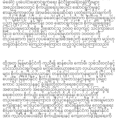
မဲခေါင် ပူးပေါင်းဆောင်ရွက်ရေး နိုင်ငံခြားရေးဝန်ကြီးများ
အစည်းအဝေးတွင် စိုက်ပျိုးရေးပူးပေါင်း ဆောင်ရွက်မှုနှင့်
စားနပ်ရိက္ခာဖူလုံမှု အာမခံပေးရေးဆိုင်ရာ ပူးတွဲကြေညာချက်ကို
ထုတ်ပြန်ခဲ့ပြီး လန်ချန်း-မဲခေါင်နိုင်ငံများအတွက် စိုက်ပျိုးရေးနည်း
ပညာ မြှင့်တင်မှုစီမံကိန်း ၁၀၀ ဆောင်ရွက်ခြင်း၊ စိုက်ပျိုးရေးဖြင့်
ကြွယ်ဝချမ်းသာရရှိမှု ဦးဆောင်သူ ၁၀၀၀ လေ့ကျင့် သင်ကြားပေး
ခြင်း၊ ကောင်းမွန်သောစံပြ လယ်မြေဟက်တာ ၁၀၀၀၀ ကို
တည်ဆောက် ခြင်း လုပ်ဆောင်မှုအစီအစဉ်ကို ဆောင်ရွက် မည်ဟု
တရုတ်နိုင်ငံက ကြေညာခဲ့ကြောင်း ထည့်သွင်းပြောကြားသည်။
ထို့အတူ မြန်မာနိုင်ငံကို ကူညီ၍ ဆန်စပါး၊ ကော်ဖီ၊ သစ်သီးဝလံနှင့်
ဟင်းသီးဟင်းရွက်များ၊ မက္ကဒေးမီးယားစသော လယ်ယာထွက်ကုန်
များ စိုက်ပျိုးမှုနည်းပညာနှင့် တန်ဖိုးမြှင့်ထုတ်ကုန်များကို မြှင့်တင်
ပေးခဲ့ပြီး မြန်မာနိုင်ငံ စိုက်ပျိုးရေး သုတေသနဌာနများ၊ ပိုးမျှင်
ကောင် သုတေသနနှင့် ဖွံ့ဖြိုးတိုးတက်ရေးစင်တာများ၊
အစားအသောက် အချောထည်ပြုလုပ်မှု လုပ်ငန်းသင်ကြားပို့ချ
ရေးစင်တာ၊ စိုက်ပျိုး ရေးတိုးချဲ့ဓာတ်ခွဲခန်း စသည်တို့ကို
တည်ဆောက်ပေးခဲ့ကြောင်း၊ ထို့ပြင်နေပြည်တော်ရှိ အေးချမ်းသာ
ကျေးရွာနှင့် မင်းပြင်ကျေးရွာတို့တွင် ဆင်းရဲနွမ်းပါးမှု လျှော့ချရေး
စံပြကျေးရွာနှစ်ရွာတည်ဆောက်ရန် တရုတ်နိုင်ငံက မြန်မာနိုင်ငံ
အား ကူညီပံ့ပိုးပေးခဲ့ပြီး စိုက်ပျိုးရေးနှင့် ကျေးလက်ဖွံ့ဖြိုးရေးကို