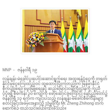
MNP - ဇန်နဝါရီ ၁၉
လန်ချန်း-မဲခေါင်ပူးပေါင်းဆောင်ရွက်ရေး အထူးရန်ပုံငွေကို တရုတ်
နိုင်ငံမှငွေကြေးထည့်ဝင် ထူထောင်ပြီးကတည်းက မြန်မာနိုင်ငံ
စိုက်ပျိုးရေး၊ မွေးမြူရေးနှင့် ဆည်မြောင်းဝန်ကြီးဌာနကို ကူညီ
ပံ့ပိုး၍ စီမံကိန်း ၃၀ ကျော်ကို ဖော်ဆောင်ခဲ့ကြောင်း နေပြည်တော်၌
ဇန်နဝါရီ ၁၃ ရက်က ကျင်းပသည့် လန်ချန်း-မဲခေါင်စီမံကိန်းများ
စတင်ခြင်းအခမ်းအနားသို့ သံမှူးကြီး Mr. Zheng Zhihong တက်
ရောက်စဉ် ထည့်သွင်းပြောကြားခဲ့သည်။