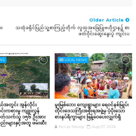
Older Article
ား
သထုံခရိုင်ပြည်သူ့စာကြည့်တိုက် လူထုအခြေပြုဗဟိုဌာန၌ စာ
ဖတ်ဝိုင်းဆွေးနွေးပွဲ ကျင်းပ
EWS
LOCAL NEWS
့နယ်အတွင်း အွန်လိုင်း
မူးမြစ်ဘေး ကျေးရွာများ ရေဝင်နစ်မြုပ်၊
်းကစားမှု ကျူးလွန်
တိုင်းဒေသကြီးအစိုးရအဖွဲ့မှ ပံ့ပိုးသော
်ပတ်သက်သူ ၁၅၆ ဦးအား
စားနပ်ရိက္ခာများ ဖြန့်ဝေပေးလျှက်ရှိ
္စည်းများနှင့်အတူ ဖမ်းဆီး
Ko Lay Naung
Aug 07, 2026