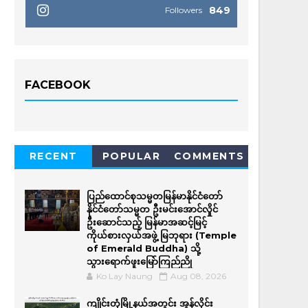
849
Followers
FACEBOOK
RECENT
POPULAR
COMMENTS
ပြည်ထောင်စုသမ္မတမြန်မာနိုင်ငံတော်
နိုင်ငံတော်သမ္မတ ဦးမင်းအောင်လှိုင်
ဦးဆောင်သည့် မြန်မာအဆင့်မြင့်
ကိုယ်စားလှယ်အဖွဲ့ မြဘုရား (Temple
of Emerald Buddha) သို့
သွားရောက်ဖူးမြော်ကြည်ညို
Ko Lay Naung
Aug 08, 2026
ကျိုင်းတုံမြို့နယ်အတွင်း အွန်လိုင်း