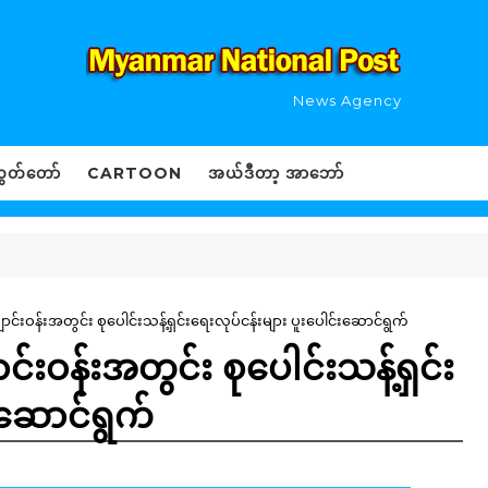
News Agency
ွှတ်တော်
CARTOON
အယ်ဒီတာ့ အာဘော်
းဝန်းအတွင်း စုပေါင်းသန့်ရှင်းရေးလုပ်ငန်းများ ပူးပေါင်းဆောင်ရွက်
းဝန်းအတွင်း စုပေါင်းသန့်ရှင်း
းဆောင်ရွက်