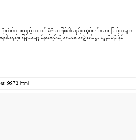
ို ဦးထိပ်ထားသည့် သတင်းမီဒီယာဖြစ်ပါသည်။ တိုင်းရင်းသား ပြည်သူများ
်။ မြန်မာနေရှင်နယ်ပို့စ်သို့ အနှောင်အဖွဲ့ကင်းစွာ ကူညီပံ့ပိုးနိုင်