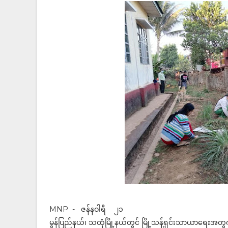
MNP - ဇန်နဝါရီ ၂၁
မွန်ပြည်နယ်၊ သထုံမြို့နယ်တွင် မြို့သန့်ရှင်းသာယာ‌ရေးအတွ