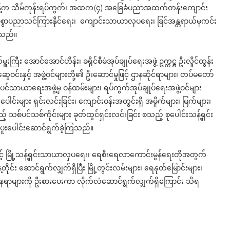
န်ခန့်က သိမ်ကုန်းရပ်ကွက်၊ အထက(၄) အခြေခံပညာအထက်တန်းကျောင်း
ာစွာပညာသင်ကြားနိုင်ရေး၊ ကျောင်းသာယာလှပရေး၊ ခြင်အန္တရာယ်မှကင်း
ကြသည်။
းကြီး အောင်အောင်ဟိန်း၊ ခရိုင်စီမံအုပ်ချုပ်ရေးအဖွဲ့ ဥက္ကဋ္ဌ ဦးလှိုင်ထွန်း
ော်ဆွေဝင်းနှင့် အဖွဲ့ဝင်များတို့၏ ဦးဆောင်မှုဖြင့် ဌာနဆိုင်ရာများ၊ တပ်မတော်
စည်ပင်သာယာရေးအဖွဲ့မှ ဝန်ထမ်းများ၊ ရပ်ကွက်အုပ်ချုပ်ရေးအဖွဲ့ဝင်များ
ပေါင်းများ ရှင်းလင်းခြင်း၊ ကျောင်းဝန်းအတွင်းရှိ အမှိုက်များ၊ မြက်များ၊
 သစ်ပင်သစ်ကိုင်းများ ခုတ်ထွင်ရှင်းလင်းခြင်း စသည့် စုပေါင်းသန့်ရှင်း
 ပူးပေါင်းဆောင်ရွက်ခဲ့ကြသည်။
ှုဖြင့် မြို့သန့်ရှင်းသာယာလှပရေး၊ ရေစီးရေလာကောင်းမွန်ရေးတိုအတွက်
ုင်း ဆောင်ရွက်လျှက်ရှိပြီး မြို့တွင်းလမ်းများ၊ ရေနုတ်မြောင်းများ၊
ေရာများကို ဦးစားပေးကာ လိုက်လံဆောင်ရွက်လျှက်ရှိကြောင်း သိရ