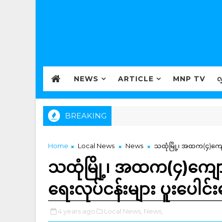
NEWS
ARTICLE
MNP TV
လ
BREAKING
Home
Local News
News
သထုံမြို့၊ အထက(၄)ကျောင်
သထုံမြို့၊ အထက(၄)ကျောင်
ရေးလုပ်ငန်းများ ပူးပေါင်
4 years ago
Local News,
News,