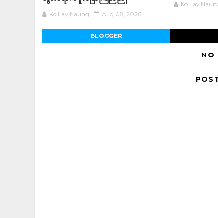
Ko Lay Naun
Ko Lay Naung
Aug 08, 2026
BLOGGER
NO
POS