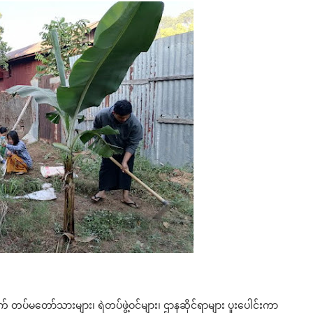
က် တပ်မတော်သားများ၊ ရဲတပ်ဖွဲ့ဝင်များ၊ ဌာနဆိုင်ရာများ ပူးပေါင်းကာ