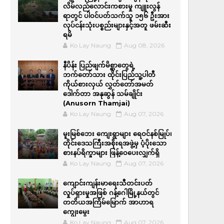
လိမ်လည်လောင်းကစားမှု ကျူးလွန်
ရာတွင် ပါဝင်ပတ်သက်သူ ၁၅၆ ဦးအား
လုပ်ငန်းသုံးပစ္စည်းများနှင့်အတူ ဖမ်းဆီး
ရမိ
Ko Lay Naung
Aug 08, 2026
နီပိန်း ပြည်ဖျက်မိစ္ဆာတွေရဲ့
ဘက်တော်သား ထိုင်းပြည်သူ့ပါတီ
ကိုယ်စားလှယ် လွှတ်တော်အမတ်
ဒေါက်တာ အနုဆွန် သမ်ချိုင်း
(Anusorn Thamjai)
Ko Lay Naung
Aug 07, 2026
မူးမြစ်ဘေး ကျေးရွာများ ရေဝင်နစ်မြုပ်၊
တိုင်းဒေသကြီးအစိုးရအဖွဲ့မှ ပံ့ပိုးသော
စားနပ်ရိက္ခာများ ဖြန့်ဝေပေးလျှက်ရှိ
Ko Lay Naung
Aug 07, 2026
ကျောင်းကျန်းမာရေးသီတင်းပတ်
လှုပ်ရှားမှုအဖြစ် ဂန့်ဂေါမြို့နယ်တွင်
တတိယအကြိမ်မြောက် အာဟာရ
ကျွေးမွေး
Ko Lay Naung
Aug 07, 2026