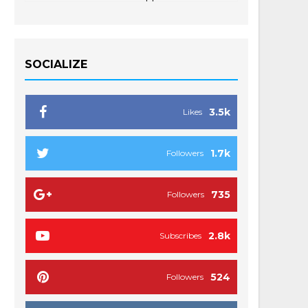
SOCIALIZE
3.5k
Likes
1.7k
Followers
735
Followers
2.8k
Subscribes
524
Followers