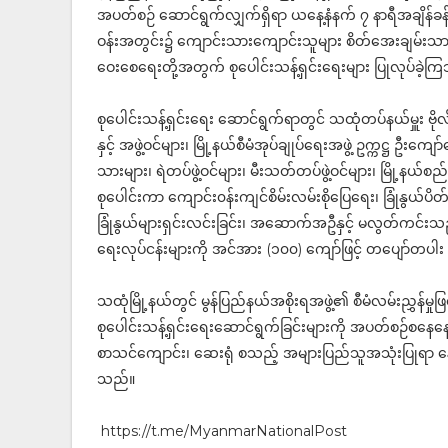
အပတ်စဉ် ဆောင်ရွက်လျှက်ရှိရာ ယနေ့နံနက် ၇ နာရီအချိ
ဝန်းအတွင်း၌ ကျောင်းသားကျောင်းသူများ စိတ်အေးချမ်းသ
ဝေးစေရေးတို့အတွက် စုပေါင်းသန့်ရှင်းရေးများ ပြုလုပ်ခဲ့
စုပေါင်းသန့်ရှင်းရေး ဆောင်ရွက်ရာတွင် သထုံတပ်နယ်မှူး ဗိုလ်မှူ
နှင့် အဖွဲ့ဝင်များ၊ မြို့နယ်စီမံအုပ်ချုပ်ရေးအဖွဲ့ ဥက္ကဋ္ဌ ဦးကျ
သားများ၊ ရဲတပ်ဖွဲ့ဝင်များ၊ မီးသတ်တပ်ဖွဲ့ဝင်များ၊ မြို့နယ်
စုပေါင်းကာ ကျောင်း၀န်းကျင်စိမ်းလမ်းစိုပြေရေး၊ ခြုံနွယ်ပိတ်
ခြုံနွယ်များရှင်းလင်းခြင်း၊ အဆောက်အဦနှင့် မလွတ်ကင်းသည့်
ရေးလုပ်ငန်းများကို အင်အား (၁၀၀) ကျော်ဖြင့် တပျော်တပါး
သထုံမြို့နယ်တွင် မွန်ပြည်နယ်အစိုးရအဖွဲ့၏ စီမံလမ်းညွှန်မ
စုပေါင်းသန့်ရှင်းရေးဆောင်ရွက်ခြင်းများကို အပတ်စဉ်စနေနေ့တိ
စာသင်ကျောင်း၊ ဆေးရုံ စသည့် အများပြည်သူအသုံးပြုရာ န
သည်။
https://t.me/MyanmarNationalPost