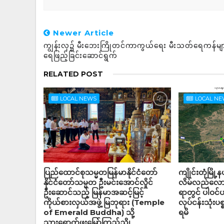
Newer Article
ကျွန်းလှ၌ မီးဘေးကြိုတင်ကာကွယ်ရေး မီးသတ်ရေကန်မျ
ရေဖြည့်ခြင်းဆောင်ရွက်
RELATED POST
LOCAL NEWS
LOCAL N
ပြည်ထောင်စုသမ္မတမြန်မာနိုင်ငံတော်
ကျိုင်းတုံမြို
နိုင်ငံတော်သမ္မတ ဦးမင်းအောင်လှိုင်
လိမ်လည်လောင
ဦးဆောင်သည့် မြန်မာအဆင့်မြင့်
ရာတွင် ပါဝင
ကိုယ်စားလှယ်အဖွဲ့ မြဘုရား (Temple
လုပ်ငန်းသုံးပစ
of Emerald Buddha) သို့
ရမိ
သွားရောက်ဖူးမြော်ကြည်ညို