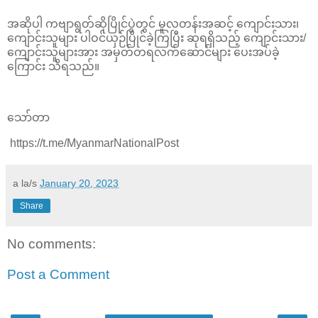
အဆိုပါ ကဗျာရွတ်ဆိုပြိုင်ပွဲတွင် မူလတန်းအဆင့် ကျောင်းသား၊
ကျောင်းသူများ ပါဝင်ယှဉ်ပြိုင်ခဲ့ကြပြီး ဆုရရှိသည့် ကျောင်းသား/
ကျောင်းသူများအား အမှတ်တရလက်ဆောင်များ ပေးအပ်ခဲ့
ကြောင်း သိရသည်။
သော်တာ
https://t.me/MyanmarNationalPost
a la/s
January 20, 2023
Share
No comments:
Post a Comment