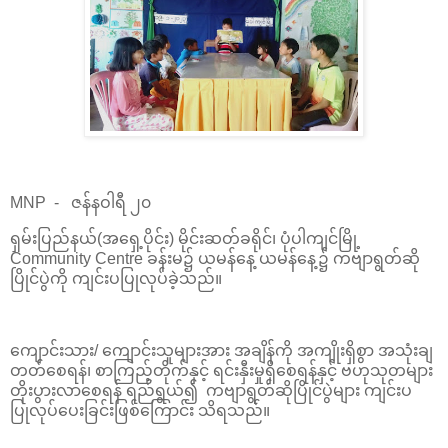
MNP - ဇန်နဝါရီ ၂၀
ရှမ်းပြည်နယ်(အရှေ့ပိုင်း) မိုင်းဆတ်ခရိုင်၊ ပုံပါကျင်မြို့
Community Centre ခန်းမ၌ ယမန်နေ့ ယမန်နေ့၌ ကဗျာရွတ်ဆို
ပြိုင်ပွဲကို ကျင်းပပြုလုပ်ခဲ့သည်။
ကျောင်းသား/ ကျောင်းသူများအား အချိန်ကို အကျိုးရှိစွာ အသုံးချ
တတ်စေရန်၊ စာကြည့်တိုက်နှင့် ရင်းနှီးမှုရှိစေရန်နှင့် ဗဟုသုတများ
တိုးပွားလာ‌စေရန် ရည်ရွယ်၍ ကဗျာရွတ်ဆိုပြိုင်ပွဲများ ကျင်းပ
ပြုလုပ်ပေးခြင်းဖြစ်ကြောင်း သိရသည်။