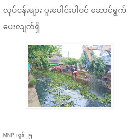
လုပ်ငန်းများ ပူးပေါင်းပါဝင် ဆောင်ရွက်
ပေးလျက်ရှိ
MNP ၊ ဇွန် ၂၅