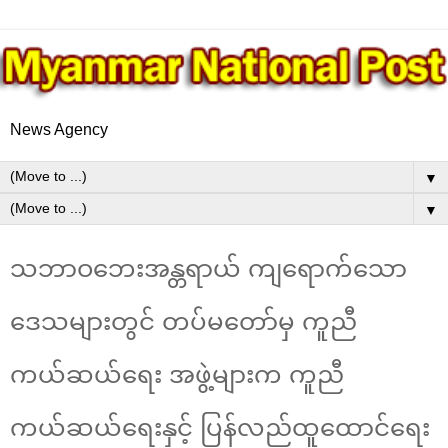
News Agency
▼
▼
သဘာဝဘေးအန္တရာယ် ကျရောက်သော
ဒေသများတွင် တပ်မတော်မှ ကူညီ
ကယ်ဆယ်ရေး အဖွဲ့များက ကူညီ
ကယ်ဆယ်ရေးနှင့် ပြန်လည်ထူထောင်ရေး