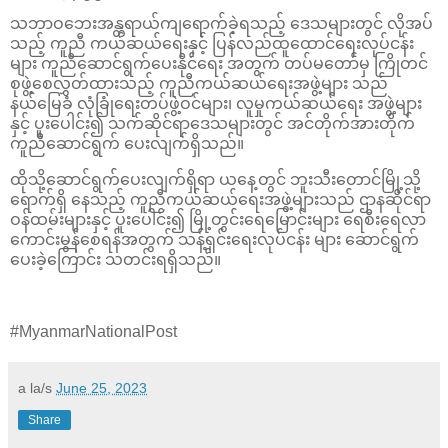
သဘာဝဘေးအန္တရာယ်ကျရောက်ခဲ့ရသည့် ဒေသများတွင် လိုအပ်
သည့် ကူညီ ကယ်ဆယ်ရေးနှင့် ပြန်လည်ထူထောင်ရေးလုပ်ငန်း
များ ကူညီဆောင်ရွက်ပေးနိုင်ရေး အတွက် တပ်မတော်မှ ကြိုတင်
စုဖွဲ့စေလွှတ်ထားသည့် ကူညီကယ်ဆယ်ရေးအဖွဲ့များ သည်
နယ်မြေခံ လုံခြုံရေးတပ်ဖွဲ့ဝင်များ၊ လူမှုကယ်ဆယ်ရေး အဖွဲ့များ
နှင့် ပူးပေါင်း၍ သက်ဆိုင်ရာဒေသများတွင် အင်တိုက်အားတိုက်
ကူညီဆောင်ရွက် ပေးလျက်ရှိသည်။
ထိုသို့ဆောင်ရွက်ပေးလျက်ရှိရာ ယနေ့တွင် ဘူးသီးတောင်မြို့သို့
ရောက်ရှိ နေသည့် ကူညီကယ်ဆယ်ရေးအဖွဲ့များသည် ဌာနဆိုင်ရာ
ဝန်ထမ်းများနှင့် ပူးပေါင်း၍ မြို့တွင်းရေမြောင်းများ ရေစီးရေလာ
ကောင်းမွန်စေရန်အတွက် သန့်ရှင်းရေးလုပ်ငန်း များ ဆောင်ရွက်
ပေးခဲ့ကြောင်း သတင်းရရှိသည်။
#MyanmarNationalPost
a la/s
June 25, 2023
Share