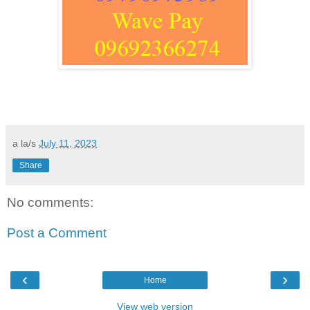
a la/s
July 11, 2023
Share
No comments:
Post a Comment
‹
›
Home
View web version