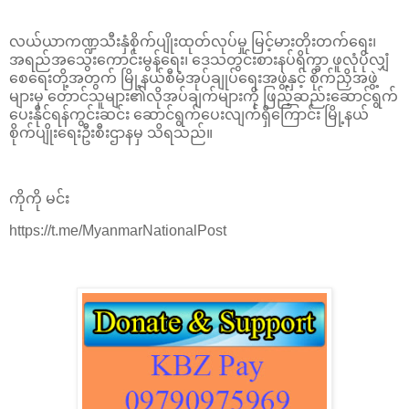
လယ်ယာကဏ္ဍသီးနှံစိုက်ပျိုးထုတ်လုပ်မှု မြင့်မားတိုးတက်ရေး၊
အရည်အသွေးကောင်းမွန်ရေး၊ ဒေသတွင်းစားနပ်ရိက္ခာ ဖူလုံပိုလျှံ
စေရေးတို့အတွက် မြို့နယ်စီမံအုပ်ချုပ်ရေးအဖွဲ့နှင့် စိုက်ညှိအဖွဲ့
များမှ တောင်သူများ၏လိုအပ်ချက်များကို ဖြည့်ဆည်းဆောင်ရွက်
ပေးနိုင်ရန်ကွင်းဆင်း ဆောင်ရွက်ပေးလျက်ရှိကြောင်း မြို့နယ်
စိုက်ပျိုးရေးဦးစီးဌာနမှ သိရသည်။
ကိုကို မင်း
https://t.me/MyanmarNationalPost