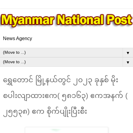
News Agency
▼
▼
ရွှေတောင် မြို့နယ်တွင် ၂၀၂၃ ခုနှစ် မိုး
စပါးလျာထားဧက( ၅၈၁၆၃) ဧကအနက် (
၂၅၅၃၈) ဧက စိုက်ပျိုးပြီးစီး