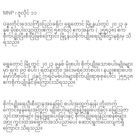
MNP ၊ ဇူလိုင် ၁၁
ပဲခူးတိုင်းဒေသကြီး၊ပြည်ခရိုင်၊ ရွှေတောင် မြို့နယ်တွင် ၂၀၂၃ ခု
နှစ် မိုးစပါးလျာထားဧက( ၅၈၁၆၃) ဧကအနက် ( ၂၅၅၃၈) ဧက
စိုက်ပျိုးပြီးစီးပြီဖြစ်ကြောင်း မြို့နယ်စိုက်ပျိုးရေးဦးစီးဌာနရုံးမှ သိ
ရသည်။
ရွှေတောင် မြို့တွင် ၂၀၂၃ ခုနှစ် မိုးစပါး စိုက်ပျိုးသောစပါးမျိုးများ
မှာ ရက် ၉၀ စပါး ၊ ရတနာတိုး၊ အင်းမရဲဘော်စပါး ၊ နယူးဧရာစပါး၊
မှော်ဘီစပါး ( ၂)နှင့် ကရင်မစပါးများစိုက်ပျိုးရာစုစုပေါင်း ၂၅၅၃၈
ဧကစိုက်ပျိုးနိုင်ခဲ့ကြောင်းသိရသည်။
စိုက်ပျိုးရေးဦးစီးဌာနအနေဖြင့် စပါးအထွက်နှုန်း တိုးတက်
ကောင်းမွန်ရေးအတွက် မျိုးစပါးများဖြန့်ဖြူးပေးခြင်း မြေဩဇာ
သွင်းအားစုများ ဖြန့်ဖြူးပေးခြင်းနှင့် စိုက်ပျိုးရေးနည်းစနစ်များ
အား ကွင်းထဲအရောက်အသိပညာပေး ဆောင်ရွက်ပေးလျက်ရှိ
ကြောင်း သိရသည်။